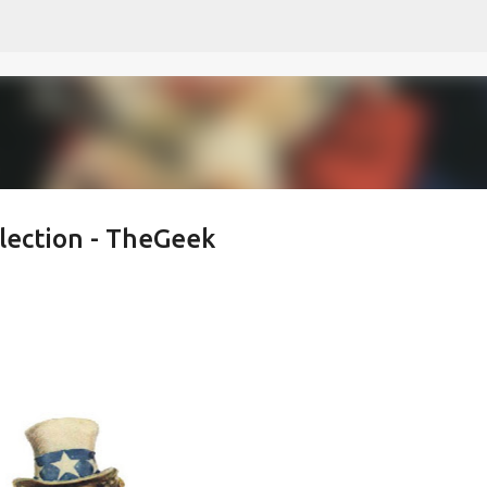
Skip to main content
lection - TheGeek