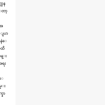
မေျပာဘူး ေရွာင...
ကေန
အာဏာပိုင္မ်ားက လက္မခံပဲ ထမင္းထုပ္ တေယာ
က္ တထုပ္ ေ ပး၍ ေရထဲ သို႔ ျပန္ ေ မာင္း
ေတာ့
ထုတ္လိုက္သျဖင့္ ေအာ္ဟစ္ငိုေၾကြးကာ ေလွေ
ပၚျပန္ တက္သြားၾကရသည့္ ပံုမ်ားကို အခ်ိန္အေ
 အ
တာ္ၾကာ ထုတ္လႊင့္ျပသခဲ့သည္။ တဆက္တည္း
တြင္ အယ္လ္ဂ်ာဇီးရား နိုင္ငံတကာ ရုပ္သံလႊင့္ဌာနက ရို
ေျပာ
ဟင္ဂ်ာျပသနာကို ေလ့လာလုပ္ေဆာင္လွ်က္ရွိ
ဲနဲေ
ေသာ ကုလသမဂၢမွအပါအ၀င္ ပုဂၢိဳလ္အခ်ိဳ ႔ကို
မထိ
အင္တာဗ်ဴး လုပ္ျပီးတင္ျပသြားခဲ့သည္။ လူ႕အခြ
င့္အေရးေစာင့္ၾကည့္ေရး အဖြဲ႕ (Human
တန္း
Rights Watch) မွ Brad Addam ...
အေရး
းေ
မ္း
္နာ