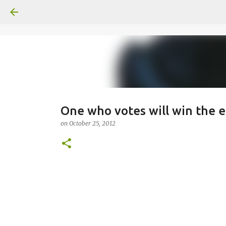
One who votes will win the e
on
October 25, 2012