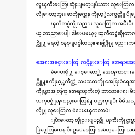
လူၾကီးေတြ၊ ဆုုံးျဖတ္ျပီးသား လူေတြက ၾကိဳ
လိုုေတာ့ဘူး။ စာတိုုက္ကေန ကိုုယ့္မဲလက္မွတ္ကိုု ပိုု႕ေ
ၾကိတင္မဲကိုုလည္း လူေတြက အမ်ဳိးမ်ဳိး ေျ
ယ္ ဘာညာေပါ့။ ဒါေပမယ့္ ၾကိဳတင္မဲဆိုုတ
စ္လိုု႔ မရတဲ့ စနစ္ျဖစ္ပါတယ္။ စနစ္က်ဖိုု႔ စည္း
အေရးအခင္းေတြ၊ ကင္ပိန္းေတြ၊ အေရးအေ
မဲေပးဖိုု႔ ေစ့ေဆာ္တဲ့ အေၾကာင္းေတြက ဘာေတ
င္လိုု႔။ ကိုုယ့္ၾကိဳက္တဲ့ သမၼတကိုု အေရြးခံရေ
ကိုုယ္တာအတြက္ အေရးၾကီးတဲ့ ဘာသာေရး၊ မိသာ
သက္၀င္ယုုံၾကည္မႈေတြနဲ႔ ပတ္သက္ျပီး မိမိ
လိုု႔ လူေတြက မဲေပးၾကတာပဲ။
ျပီးေတာ့ တိုုင္းျပည္ကိုု ၾကိဴးကိုုင္လ
ဖြဲ႔ေတြကေနျပီး ဥပေဒေတြ၊ အမတ္ေတြ၊ သမၼတ