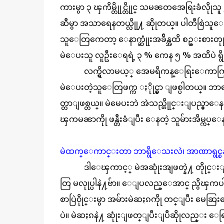
ကားမွာ ၃ ၾကိမ္တိုုင္တိုုင္ သမၼတအေရြးခံလိုုသူ 
ဆီမွာ အသာရေနတယ္လိုု႔ ဆိုုတယ္။ ပါတီစြဲသူ
သူေတြကေတာ့ ေနာက္ဆုုံးအခ်ိန္အထိ စဥ္းစားတု
မဲေပးသူ လူဦးေရရဲ့ ၃ % ကေန ၅ % အထိပဲ ရ
လက္ရွိလာမယ့္ အေမရိကန္ေရြးေကာက္ပြဲမွာ 
မဲေပးတဲ့သူေတြဖက္က ႏိုုင္မွာ ျဖစ္ပါတယ္။ ဘာ
တ္တာျဖစ္တယ္။ မဲမေပးဘဲ အဲသည္တိုုင္းျပည္မွာေန
ၾကမၼာကိုု ဖန္တီးခံျပီး ေနတဲ့ သူမ်ားအိမ္ကပ
မဲထက္ေကာင္းတာ ဘာရွိေသးလဲ၊ အာဏာရွင္စနစ
ဒါေၾကာင့္ မဲအဆုုံးအျဖတ္နဲ႔ တိုုင္းျ
တြ မလုုပ္ပါနဲ႔ဗ်ာ။ ေျပလည္ေအာင္ ညွိၾက
စာပြဲ၀ိုုင္းမွာ အမ်ားမဲဆႏၵကိုု တင္ျပီး မေ
ပဲ။ မဲဆႏၵနဲ႔ ဆုုံးျဖတ္ျပီးျပီဆိုုလည္း ေ