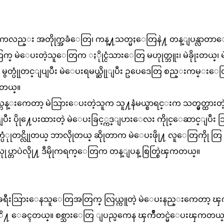
္း အတိုုက္အခံေတြ၊ ကန္႔သတ္မႈေတြနဲ႔ တန္ျပန္လာတာ
ြက္ မဲေပးတဲ့သူေတြက ႏိုုင္ငံသားေတြ မဟုုတ္ဘူး၊ မဲခိုုးတယ္၊ မ
တြက မွတ္ပုုံတင္ျပျပီး မဲေပးရမယ္ဆိုုျပီး ဥပေဒေတြ စည္းကမ္းေတ
ကတယ္။
ေတာ့ မဲသြားေပးတဲ့သူက သူ႔နံမယ္စာရင္းက သတ္မွတ္ထားတဲ့ မဲ
ပီး ပိုု႔ေပးထားတဲ့ မဲေပးခြင့္ကဒ္ျပားေလး ကိုုင္ေဆာင္ျပီး သ
 မွတ္ပံုုတင္လိုုတယ္ ဘာလိုုတယ္ ဆိုုတာက မဲေပးဖိုု႔ လူေတြကိုု တြ
 လုုပ္တာပဲလိုု႔ ဒီမိုုကရက္ေတြက တန္ျပန္ စြတ္စြဲၾကတယ္။
၊ ခရီးသြားေနသူေတြအတြက္ လြယ္ကူတဲ့ မဲေပးနည္းကေတာ့ ၾ
e လုုိ႔ ေခၚတယ္။ စစ္သားေတြ ျပည္ပကေန ၾကိဳတင္မဲေပးၾကတယ္