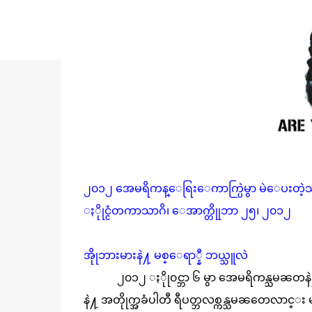
၂၀၁၂ အေမရိကန္ေရြးေကာက္ပြဲမွာ မဲေပးတဲ့သူေ
ႏိုုင္ငံတကာသာဂိ၊ ေအာက္တိုုဘာ ၂၅၊ ၂၀၁၂
အိုုဘားမားနဲ႔ မစ္ေရာ္နီ ဘယ္သူလဲ
၂၀၁၂ ႏိုု၀င္ဘာ ၆ မွာ အေမရိကန္သမၼတနဲ႔
နဲ႔ အတိုုက္အခံပါတီ ရီပတ္ဘလစ္ကန္သမၼတေလာင္း