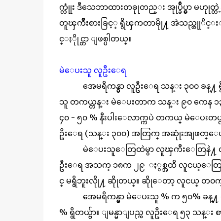
က္လုုံး ဒီသေဘာထားတခုုတည္း အုုပ္ခ်ဳပ္မွာ မဟုုတ
တူၾကိဳးစားခြင့္ ရွိၾကတာမိုု႔ အဲသည္တုုိ
င္ႏိုုင္တာ ျဖစ္ပါတယ္။
မဲေပးသူ လူဦးေရ
အေမရိကန္မွာ လူဦးေရ သန္း ၃၀၀ ခန္႔ ရွိတယ
သူ တကယ္တန္း မဲေပးတာက သန္း ၉၀ ကေန ၁၃၀ ေ
၄၀ - ၅၀ % နီးပါးေလာက္ကပဲ တကယ္ မဲေပးတယ္လို
ဦးေရ (သန္း ၃၀၀) အတြက္ အဆုုံးအျဖတ္ေ
မဲေပးသူေတြထဲမွာ လူၾကီးေတြနဲ႔ လူခ်မ္းသ
ဦးေရ အသက္ ၁၈က ၂၉ ႏွစ္အထိ လူငယ္ေတြက
င္ မရွိဘူးလိုု႔ ဆိုုတယ္။ ဆိုုေတာ့ လူငယ္ တ၀
အေမရိကန္မွာ မဲေပးသူ % က ၅၀% ခန္႔ ရွိတယ္
% ရွိတယ္ဗ်ာ။ ျမန္မာျပည္က လူဦးေရ ၅၃ သန္း 