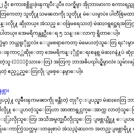
၂ ဦး စကားစစ္ထိုုးခဲ့ၾကျပီးျပီ။ လက္ရွိမွာ အိုုဘားမားက စကားရည္လု
ေတြကေတာ့ သူတိုု႔သမၼတကိုု သူတိုု႔ မဲေပးမွာပဲ။ ပါတီစြဲမထာ
ုန္းလိုု႔ ဆိုုတယ္။ အဲသည္ ေ၀ခြဲမရေသးတဲ့ မဲဆႏၵရွင္အေရအတြက
ွိပါတယ္။ အေမရိကန္လူဦးေရ ၅ သန္းေလာက္ ရွိတာေပါ့။
ဘယ္သူႏိုုင္မလဲ။ ေျဖစရာကေတာ့ မဲမေပးတဲ့သူေတြ ရႈံးမွာပ
ေၾကာင့္လဲဆိုုေတာ့ အေမရိကန္ႏိုုင္ငံေရးစနစ္က မဲဆႏၵနဲ႔ပဲ ဆုု
တဲ့သူ (ႏိုုင္ငံသားေတြ) အတြက္ ဘာအဓိပၺါယ္ရွိမွာလဲ။ သူမ်ားဖန္တီ
္ေနတဲ့ ဧည့္သည္ေတြလိုု ျဖစ္ေနမွာေပါ့။
္လား
ပည္နဲ႔ လူမ်ဳိးၾကမၼာကိုု ဖန္တီးတဲ့ တုုိင္းျပည္မွာ မဲဆႏၵေတြ 
ပါလိုု႔ ေျပာတဲ့သူေတြဟာ အာဏာရွင္လက္ေအာက္က လာတဲ့သူေ
ဆြးေႏြးလိုုသူေတြ၊ အသိအမွတ္မျပဳလိုုသူေတြ ျဖစ္တယ္လိုု႔ ေျပာရ
ရြးေကာက္ပြဲသက္တမ္းတခုုစာပဲ အဲသည္မဲဆႏၵက အတည္ျဖစ္တာမိုု