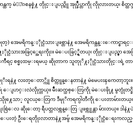
ဲဆႏ̔ၵစနစ္နဲ႔ တိုုင္းျပည္ကိုု အုုပ္ခ်ဳပ္တာကိုု လိုုလားတယ္၊ စိတ္ထက္သ
 အေမရိကန္ႏိုုင္ငံသားျဖစ္တာနဲ႔ အေမရိကန္သန္းေကာင္စာရင္
႔ႏိုုင္ငံသားအခြင့္အေရးကိုုး။ မဲေပးခြင့္ရွိတယ္၊ တိုုင္းျပည္မွာ အေရ
ရင္ စစ္မႈထမ္းရမယ္ ဆိုုတာက သူတုုိ႔ႏိုုင္ငံသားတိုုင္းရဲ့ တာ
နဲ႔ လႊတ္ေတာ္ကိုု စိတ္ကုုန္ေနတာနဲ႔ မဲမေပးၾကေတာ့ဘူး။ အ
ာင္းလဲလိုုက္တယ္။ မ်ဳိးဆက္သစ္ေတြကိုု မဲေပးဖိုု႔ မွတ္ပုံတင္ခိ
သိုု႔ေသာ္ လူငယ္ေတြက ဒီမုုိကရက္ပါတီကိုု ေပးတာမ်ားတယ္
လ ဆိုုေတာ့ ရီပတ္ဘလစ္ကန္ေတြ ျဖစ္ကုုန္တာ မ်ားတယ္။ ဒါနဲ႔ပ
ပးတဲ့ ဦးေရတိုုးလာတာနဲ႔အမွ် အေမရိကန္ႏိုုင္ငံေရးကလည္း