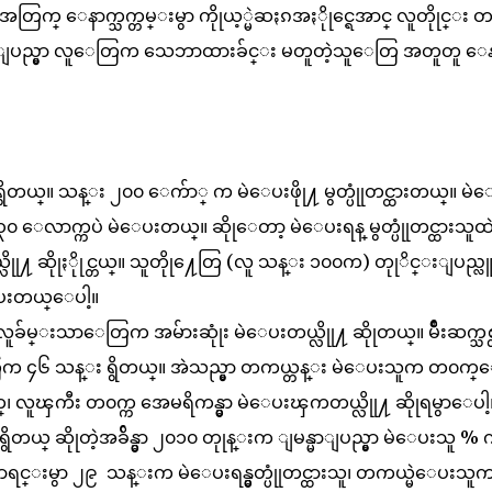
္တဲ့အတြက္ ေနာက္သက္တမ္းမွာ ကိုုယ့္မဲဆႏၵအႏိုုင္ရေအာင္ လူတိုုင္း 
င္းျပည္မွာ လူေတြက သေဘာထားခ်င္း မတူတဲ့သူေတြ အတူတူ ေန
္။ သန္း ၂၀၀ ေက်ာ္ က မဲေပးဖိုု႔ မွတ္ပုုံတင္ထားတယ္။ မဲ
လာက္ကပဲ မဲေပးတယ္။ ဆိုုေတာ့ မဲေပးရန္ မွတ္ပုုံတင္ထားသူ
ု႔ ဆိုုႏိုုင္တယ္။ သူတိုု႔ေတြ (လူ သန္း ၁၀၀က) တုုိင္းျပည္လ
ပးတယ္ေပါ့။
ာေတြက အမ်ားဆုုံး မဲေပးတယ္လိုု႔ ဆိုုတယ္။ မ်ဳိးဆက္သစ္
 ၄၆ သန္း ရွိတယ္။ အဲသည္မွာ တကယ္တန္း မဲေပးသူက တ၀က
က္၊ လူၾကီး တ၀က္က အေမရိကန္မွာ မဲေပးၾကတယ္လိုု႔ ဆိုုရမွာေပါ့
 ဆိုုတဲ့အခ်ိန္မွာ ၂၀၁၀ တုုန္းက ျမန္မာျပည္မွာ မဲေပးသူ %
စာရင္းမွာ ၂၉ သန္းက မဲေပးရန္မွတ္ပုုံတင္ထားသူ၊ တကယ္မဲေပးသူ