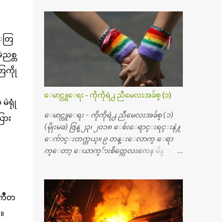
၅၀ အရြယ္မွာ ေပါင္ညႇပ္ရိုးတြင္း ခ်င္ဆီေတြ ကုန္ခ
မ္းသြားလို႔ အရိုးအစားထိုးကုသျခင္း လုပ္ပါ
တယ္။ အရိုးအထူးကု ဆရာဝန္က ဝိတိုရိယေဟာ္တ
ေတြ
ယ္လိုအခန္းမွာ တရက္ က်ပ္ ၃ ေသာင္းနဲ႔ေနေ
စၿပီး၊ အာရွေတာ္ဝင္ခြဲစိတ္ခန္းကို ငွားရမ္းခြဲစိ
ဲညစ္တ
တ္ အရိုးအစားထိုးကုပါတယ္။ ေဆးစစ္၊ေဆး
ြကိုု
ဝယ္၊ ခြဲစိတ္ကု၊ အရိုးအစားထိုးပစၥည္း စတဲ့စရိ
တ္ေတြနဲ႔ေဆးရံုမွာ ၂ ပတ္ေနထိုင္စရိတ္ သိ
ေမာင္လူေရး - ကိုကိုရဲ႕ ညီမေလးအခ်စ္ (၁)
န္း ၇၀ ေလာက္ ကုန္သြားပါတယ္။ သူငယ္ခ်င္းျ
ရုုံ
ဖစ္သူကို လာေတြ႔ရင္း ဟိုတယ္လို သန္႔ရွင္း
ေမာင္လူေရး - ကိုကိုရဲ႕ ညီမေလးအခ်စ္ (၁)
ြား
သပ္ရပ္တဲ့ ဝိတိုရိယေဆးရံုမွာ စီတီစကင္ နဲ႔ အမ္အာ
(မိုုးမခ) ဇြန္ ၂၃၊ ၂၀၁၈ ေစ်းေရာင္းရင္းနဲ႔
အိုင္1 စက္ခန္းကိုေတြ႔လို႔ေမးၾကည့္ေ
ေက်ာင္းတက္တယ္။ ၉ တန္းေလာက္ ေရာ
တာ့ တခါစမ္းရင္ က်ပ္တသိန္းေက်ာ္ က်သင့္တ
က္ေတာ့ ေယာက္်ားစိတ္ကေလးကေန မိန္းမစိ
ယ္သိရပါတယ္။ တခါတေလ ကိုယ္လက္ေျခ၊
တ္ေလး ေပါက္လာတယ္။ အေဖတို႔က လက္ဖက္ရ
ဦးေႏွာက္ေတြ အေသးစိတ္ၾကည့္လိုရင္ ဒီစက္ၾ
ည္နဲ႔ ထပ္တရာေရာင္းတယ္။ အဲဒါ ဝိုင္းကူ
ကီးေတြနဲ႔ စမ္းသပ္ရပါတယ္။ ခႏၱာကိုယ္အစိတ္ပို
တာေပါ့။ မိန္းကေလး အေပါင္းအသင္းလ
င္း ကလီစာေတြကိုၾကည့္ရႈတဲ့ အာလထ
ကိဳတ
ည္း မ်ားတယ္။ ငယ္ငယ္တုန္းကေတာ့ အမေတြနဲ႔
ရာေဆာင္း2 စက္ေတြကေတာ့ ေစ်းသိပ္မႀ
ေနတာဆုိေတာ့ သနပ္ခါးေလးေတြ လိမ္း
။
ကီးလို႔ ျမန္မာျပည္ေဆးရံုတိုင္းရွိပါတယ္။