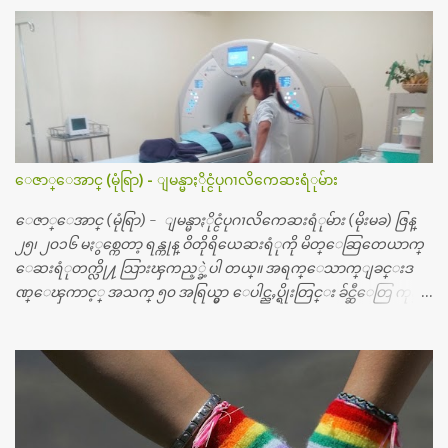
ေဇာ္ေအာင္ (မုံရြာ) - ျမန္မာႏိုင္ငံပုဂၢလိကေဆးရံုမ်ား
ေဇာ္ေအာင္ (မုံရြာ) - ျမန္မာႏိုင္ငံပုဂၢလိကေဆးရံုမ်ား (မိုးမခ) ဇြန္
၂၅၊ ၂၀၁၆ မႏွစ္ကေတာ့ ရန္ကုန္ ဝိတိုရိယေဆးရံုကို မိတ္ေဆြတေယာက္
ေဆးရံုတက္လို႔ သြားၾကည့္ခဲ့ပါ တယ္။ အရက္ေသာက္ျခင္းဒ
ဏ္ေၾကာင့္ အသက္ ၅၀ အရြယ္မွာ ေပါင္ညႇပ္ရိုးတြင္း ခ်င္ဆီေတြ ကုန္ခ
မ္းသြားလို႔ အရိုးအစားထိုးကုသျခင္း လုပ္ပါတယ္။ အရိုးအထူးကု
ဆရာဝန္က ဝိတိုရိယေဟာ္တယ္လိုအခန္းမွာ တရက္ က်ပ္ ၃ ေသာင္းနဲ႔ေနေ
စၿပီး၊ အာရွေတာ္ဝင္ခြဲစိတ္ခန္းကို ငွားရမ္းခြဲစိတ္ အရိုးအစားထိုးကုပါတ
ယ္။ ေဆးစစ္၊ေဆးဝယ္၊ ခြဲစိတ္ကု၊ အရိုးအစားထိုးပစၥည္း စတဲ့စရိ
တ္ေတြနဲ႔ေဆးရံုမွာ ၂ ပတ္ေနထိုင္စရိတ္ သိန္း ၇၀ ေလာက္ ကုန္သြား
ပါတယ္။ သူငယ္ခ်င္းျဖစ္သူကို လာေတြ႔ရင္း ဟိုတယ္လို သန္႔ရွင္းသ