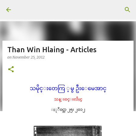
Skip to main content
Than Win Hlaing - Articles
on
November 25, 2012
သမိုင္းတေကြ ့မွ ဦးေမေအာင္
သန္းဝင္းလိႈင္
ႏုိ၀င္ဘာ ၂၅၊ ၂၀၁၂