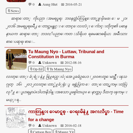
💬 0
👤 Aung Htet
📅 2016-05-21
t
🔖News
s
ဆရာေတာ္ ကိုပညာ (အမရပူရ) ဘဝနတ္ထံပ်ံလြန္ေတာ္မူ(မိုးမခ) ေမ ၂၁၊
၂၀၁၆ အမရပူရၿမိဳ႕ ေတာင္သမန္အင္း ေတာင္ေလးလံုး ေက်ာင္းတိုက္၏ ပဓာန
နာယက ဆရာေတာ္ ဘဒၵႏၲပညာေကတ (သိရိပ၀ ရဓမၼာဓရိယ) အမ်ဳိးသား
စာေပဆုရ၊ စာေ...
Tu Maung Nyo - Luttaw, Tribunal and
Constitution in Burma
💬 0
👤 Unknown
📅 2012-08-16
🔖Op-Ed
🔖Tu Maung Nyo
လႊတ္ေတာ္၊ ခံုရံုး နဲ႔ ဖြဲ႔စည္းပံုအေျခခံဥပေဒ (၂၀၀၈)တူေမာင္ညိဳ ၊ ၾသ
ဂုုတ္ ၁၆၊ ၂၀၁၂လႊတ္ေတာ္နဲ႔ခံုရုံး ျဖစ္တဲ့ပြဲက ေတာ္ေတာ္ၾကမ္းတဲ့ပြဲ
လုိ႔ ေျပာရမွာပဲ။ဒါဟာနိဒါန္းအစသာျဖစ္ပါတယ္။ ေနာက္ထပ္ ဒီထက္ ၾကမ္း
မယ့္၊ ရ...
ကာတြန္း ေမာင္ရစ္ - ေရႊမိနဲ႔ အဂၤလိပ္စာ - Time
for a change
💬 0
👤 Unknown
📅 2016-02-18
🔖Cartoon Box
🔖Maung Yit