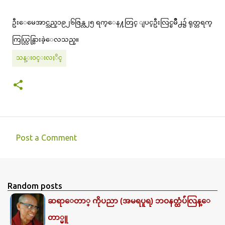
ဦးေမေအာင္သည္၁၉၂၆ဇြန္လ၂၅ ရက္ေန႔တြင္ ျပင္ဦးလြင္ၿမိဳ႕၌ ရုတ္တရက္
ကြယ္လြန္သြားခဲ့ေလသည္။
သန္း၀င္းလႈိင္
Post a Comment
C
o
m
Random posts
m
ဆရာေတာ္ ကိုပညာ (အမရပူရ) ဘဝနတ္ထံပ်ံလြန္ေ
e
တာ္မူ
n