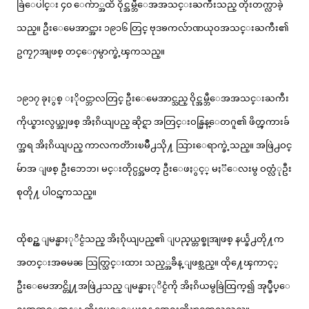
ခြဲေပါင္း ၄၀ ေက်ာ္အထိ ဝိုင္အမ္ဘီေအအသင္းႀကီးသည္ တိုးတက္လာခဲ့
သည္။ ဦးေမေအာင္အား ၁၉၁၆ တြင္ ဗုဒၶကလ်ာဏယုဝအသင္းႀကီး၏
ဥကၠ႒အျဖစ္ တင္ေႁမွာက္ခဲ့ၾကသည္။
၁၉၁၇ ခုႏွစ္ ႏိုဝင္ဘာလတြင္ ဦးေမေအာင္သည္ ဝိုင္အမ္ဘီေအအသင္းႀကီး
ကိုယ္စားလွယ္အျဖစ္ အိႏၵိယျပည္ ဆိုင္ရာ အတြင္းဝန္မြန္ေတဂူ၏ ဖိတ္ၾကားခ်
က္အရ အိႏၵိယျပည္ ကာလကတၱားၿမိဳ႕သို႔ သြားေရာက္ခဲ့သည္။ အဖြဲ႕ဝင္
မ်ာအ ျဖစ္ ဦးဘေဘ၊ မင္းတိုင္ပင္အမတ္ ဦးေဖႏွင့္ မႏၱေလးမွ ဝတ္လံုဦး
စုတို႔ ပါဝင္ၾကသည္။
ထိုစဥ္က ျမန္မာႏုိင္ငံသည္ အိႏၵိုယျပည္၏ ျပည္နယ္တစ္ခုအျဖစ္ နယ္ခ်ဲ႕တို႔က
အတင္းအဓမၼ သြတ္သြင္းထား သည့္အခ်ိန္ ျဖစ္သည္။ ထို႔ေၾကာင့္
ဦးေမေအာင္တို႔အဖြဲ႕သည္ ျမန္မာႏုိင္ငံကို အိႏၵိယမွခြဲထြက္၍ အုပ္ခ်ဳပ္ေ