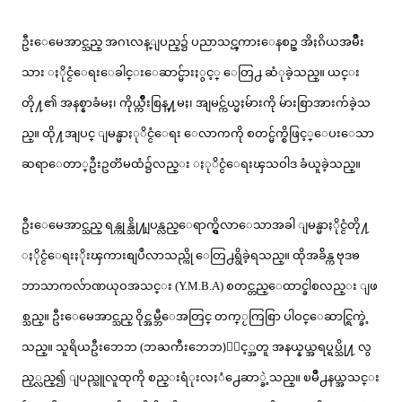
ဦးေမေအာင္သည္ အဂၤလန္ျပည္၌ ပညာသင္ၾကားေနစဥ္ အိႏၵိယအမ်ဳိး
သား ႏိုင္ငံေရးေခါင္းေဆာင္မ်ားႏွင့္ ေတြ႕ ဆံုခဲ့သည္။ ယင္း
တို႔၏ အနစ္နာခံမႈ၊ ကိုယ္က်ဳိးစြန္႔မႈ၊ အျမင္က်ယ္မႈမ်ားကို မ်ားစြာအားက်ခဲ့သ
ည္။ ထို႔အျပင္ ျမန္မာႏုိင္ငံေရး ေလာကကို စတင္မ်က္စိဖြင့္ေပးေသာ
ဆရာေတာ္ဦးဥတၱမထံ၌လည္း ႏုိင္ငံေရးၾသဝါဒ ခံယူခဲ့သည္။
ဦးေမေအာင္သည္ ရန္ကုန္သို႔ျပန္လည္ေရာက္ရွိလာေသာအခါ ျမန္မာႏိုင္ငံတို႔
ႏိုင္ငံေရးႏိုးၾကားစျပဳလာသည္ကို ေတြ႕ရွိခဲ့ရသည္။ ထိုအခ်ိန္က ဗုဒၶ
ဘာသာကလ်ာဏယုဝအသင္း (Y.M.B.A) စတင္တည္ေထာင္ခါစလည္း ျဖ
စ္သည္။ ဦးေမေအာင္သည္ ဝိုင္အမ္ဘီေအတြင္ တက္ႂကြစြာ ပါဝင္ေဆာင္ရြက္ခဲ့
သည္။ သူရိယဦးဘေဘ (ဘႀကီးဘေဘ)ႏွင့္အတူ အနယ္နယ္အရပ္ရပ္သို႔ လွ
ည့္လည္၍ ျပည္သူလူထုကို စည္းရံုးလႈံ႕ေဆာ္ခဲ့သည္။ ၿမိဳ႕နယ္အသင္း