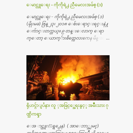
တ္ေတြနဲ႔ေဆးရံုမွာ ၂ ပတ္ေနထိုင္စရိတ္ သိ
ေမာင္လူေရး - ကိုကိုရဲ႕ ညီမေလးအခ်စ္ (၁)
န္း ၇၀ ေလာက္ ကုန္သြားပါတယ္။ သူငယ္ခ်င္းျ
ဖစ္သူကို လာေတြ႔ရင္း ဟိုတယ္လို သန္႔ရွင္း
ေမာင္လူေရး - ကိုကိုရဲ႕ ညီမေလးအခ်စ္ (၁)
သပ္ရပ္တဲ့ ဝိတိုရိယေဆးရံုမွာ စီတီစကင္ နဲ႔ အမ္အာ
(မိုုးမခ) ဇြန္ ၂၃၊ ၂၀၁၈ ေစ်းေရာင္းရင္းနဲ႔
အိုင္1 စက္ခန္းကိုေတြ႔လို႔ေမးၾကည့္ေ
ေက်ာင္းတက္တယ္။ ၉ တန္းေလာက္ ေရာ
တာ့ တခါစမ္းရင္ က်ပ္တသိန္းေက်ာ္ က်သင့္တ
က္ေတာ့ ေယာက္်ားစိတ္ကေလးကေန မိန္းမစိ
ယ္သိရပါတယ္။ တခါတေလ ကိုယ္လက္ေျခ၊
တ္ေလး ေပါက္လာတယ္။ အေဖတို႔က လက္ဖက္ရ
ဦးေႏွာက္ေတြ အေသးစိတ္ၾကည့္လိုရင္ ဒီစက္ၾ
ည္နဲ႔ ထပ္တရာေရာင္းတယ္။ အဲဒါ ဝိုင္းကူ
ကီးေတြနဲ႔ စမ္းသပ္ရပါတယ္။ ခႏၱာကိုယ္အစိတ္ပို
တာေပါ့။ မိန္းကေလး အေပါင္းအသင္းလ
င္း ကလီစာေတြကိုၾကည့္ရႈတဲ့ အာလထ
ည္း မ်ားတယ္။ ငယ္ငယ္တုန္းကေတာ့ အမေတြနဲ႔
ရာေဆာင္း2 စက္ေတြကေတာ့ ေစ်းသိပ္မႀ
ေနတာဆုိေတာ့ သနပ္ခါးေလးေတြ လိမ္း
ကီးလို႔ ျမန္မာျပည္ေဆးရံုတိုင္းရွိပါတယ္။
တယ္။ ပန္းပန္တယ္။ မိန္းကေလး အဝတ္အစားေ
တစ္ခါစမ္းရင္ က်ပ္တစ္ေသာင္းေလာက္ က်သ
တြကိုလည္း ခုိးဝတ္တယ္။ မိန္းမစိတ္ရွိေတာ့
င့္ပါတယ္။ စာေရးသူ လြန္ခဲ့တဲ့ (၂)...
ရွိေပမယ့္ ကိုယ့္ကိုယ္ကို မိန္းမစိတ္ေပါက္မွန္း
သိတာက ၉ တန္း၊ ၁၀ တန္းေလာက္ကမွ။ ညီအ
ရိုဟင္ဂ်ာျပႆနာ၊ လူ ့အခြင့္အေရးနွင့္ အမ်ိဳးသား ဂု
စ္ကို ေမာင္နွမ အားလံုး ၆ ေယာက္ရွိတယ္။ အစ္ကို ၃
ဏ္သိကၡာ
ေယာက္၊ အစ္မ ႏွစ္ေယာက္။ အစ္ကိုေတြက
လည္း သူ႔ အေပါင္းအသင္းနဲ႔ သူဆိုေ
ေအ ာင္ထူး (ေရွ႕ေန) ( အာေဘာ္အျမင္)
တာ့ အမေတြနဲ႔ဘဲ ေပါင္းတယ္။ ျပီးေတာ့