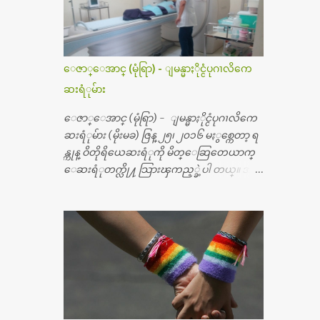
ေဇာ္ေအာင္ (မုံရြာ) - ျမန္မာႏိုင္ငံပုဂၢလိကေ
ဆးရံုမ်ား
ေဇာ္ေအာင္ (မုံရြာ) - ျမန္မာႏိုင္ငံပုဂၢလိကေ
ဆးရံုမ်ား (မိုးမခ) ဇြန္ ၂၅၊ ၂၀၁၆ မႏွစ္ကေတာ့ ရ
န္ကုန္ ဝိတိုရိယေဆးရံုကို မိတ္ေဆြတေယာက္
ေဆးရံုတက္လို႔ သြားၾကည့္ခဲ့ပါ တယ္။ အရ
က္ေသာက္ျခင္းဒဏ္ေၾကာင့္ အသက္
၅၀ အရြယ္မွာ ေပါင္ညႇပ္ရိုးတြင္း ခ်င္ဆီေတြ ကုန္ခ
မ္းသြားလို႔ အရိုးအစားထိုးကုသျခင္း လုပ္ပါ
တယ္။ အရိုးအထူးကု ဆရာဝန္က ဝိတိုရိယေဟာ္တ
ယ္လိုအခန္းမွာ တရက္ က်ပ္ ၃ ေသာင္းနဲ႔ေနေ
စၿပီး၊ အာရွေတာ္ဝင္ခြဲစိတ္ခန္းကို ငွားရမ္းခြဲစိ
တ္ အရိုးအစားထိုးကုပါတယ္။ ေဆးစစ္၊ေဆး
ဝယ္၊ ခြဲစိတ္ကု၊ အရိုးအစားထိုးပစၥည္း စတဲ့စရိ