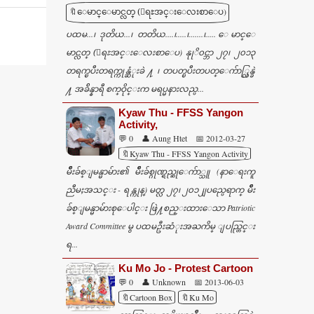
🔖ေမာင္ေမာင္လတ္ (ေရႊအင္းေလးစာေပ)
ပထမ...၊ ဒုတိယ...၊ တတိယ....၊.....၊.......၊..... ေမာင္ေ
မာင္လတ္ (ေရႊအင္းေလးစာေပ) နုုိ၀င္ဘာ ၂၇၊ ၂၀၁၃
တရက္ၿပီးတရက္ကုန္ဆံုးခဲ ႔ ၊ တပတ္ၿပီးတပတ္ေက်ာ္လြန္ခဲ
႔ အခ်ိန္နာရီ စက္ဝိုင္းက မရပ္မနားလည္ပ...
Kyaw Thu - FFSS Yangon
Activity,
💬 0
👤 Aung Htet
📅 2012-03-27
🔖Kyaw Thu - FFSS Yangon Activity
မ်ဳိးခ်စ္ျမန္မာမ်ား၏ မ်ိဳးခ်စ္ဂုဏ္ရည္ဆုေက်ာ္သူ (နာေရးကူ
ညီမႈအသင္း - ရန္ကုန္) မတ္လ ၂၇၊ ၂၀၁၂ျပည္ပေရာက္ မ်ိဳး
ခ်စ္ျမန္မာမ်ားစုေပါင္း ဖြဲ႔စည္းထားေသာ Patriotic
Award Committee မွ ပထမဦးဆံုးအႀကိမ္ ျပည္တြင္း
ရ...
Ku Mo Jo - Protest Cartoon
💬 0
👤 Unknown
📅 2013-06-03
🔖Cartoon Box
🔖Ku Mo