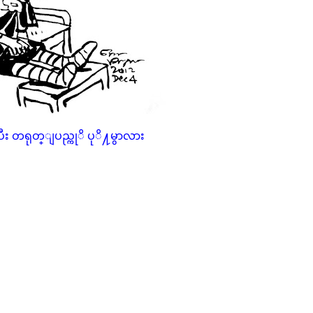
 တရုတ္ျပည္ကုိ ပုိ႔မွာလား