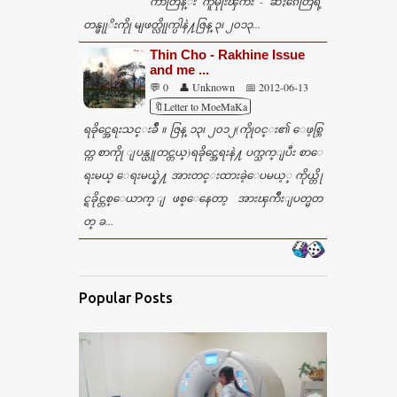
ကာတြန္း ကူမိုုးၾကိဳး - ဆႏၵေတြရဲ့
တန္ဖုုိးကိုု မျဖတ္လိုုက္ပါနဲ႔ဇြန္ ၃၊ ၂၀၁၃...
Thin Cho - Rakhine Issue
and me ...
💬 0
👤 Unknown
📅 2012-06-13
🔖Letter to MoeMaKa
ရခိုင္အေရးသင္းခ်ဳိ ။ ဇြန္ ၁၃၊ ၂၀၁၂(ကိုု၀င္း၏ ေဖ့စ္ဘြ
တ္က စာကိုု ျပန္ယူတင္တယ္)ရခိုင္အေရးနဲ႔ ပက္သက္ျပီး စာေ
ရးမယ္ ေရးမယ္နဲ႔ အားတင္းထားခဲ့ေပမယ့္ ကိုယ္တို
င္ရခိုင္တစ္ေယာက္ ျဖစ္ေနေတာ့ အားၾကိဳးျပတ္မတ
တ္ ခ...
Popular Posts