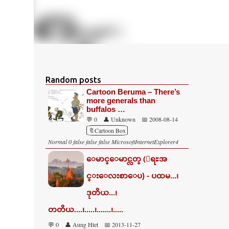
Random posts
Cartoon Beruma – There’s
more generals than
buffalos …
💬 0
👤 Unknown
📅 2008-08-14
🔖Cartoon Box
Normal 0 false false false MicrosoftInternetExplorer4
ေမာင္ေမာင္လတ္ (ေရႊအ
င္းေလးစာေပ) - ပထမ...၊
ဒုတိယ...၊
တတိယ....၊.....၊.......၊.....
💬 0
👤 Aung Htet
📅 2013-11-27