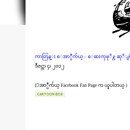
ကာတြန္း ေအာ္ပီက်ယ္ - ေဆးကုဖုိ႔ ဆုိျပီး
ဒီဇင္ဘာ ၄၊ ၂၀၁၂
(ေအာ္ပီက်ယ္ Facebook Fan Page က ယူပါတယ္ )
CARTOON BOX