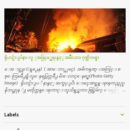
န္းကေတာ့ အမေတြနဲ႔ ေနတာဆုိေတာ့ သနပ္ခါးေလးေတြ လိမ္း
တယ္။ ပန္းပန္တယ္။ မိန္းကေလး အဝတ္အစားေတြကိုလည္း ခုိးဝတ္တ
ယ္။ မိန္းမစိတ္ရွိေတာ့ ရွိေပမယ့္ ကိုယ့္ကိုယ္ကို မိန္းမစိတ္ေပါက္မွန္း
သိတာက ၉ တန္း၊ ၁၀ တန္းေလာက္ကမွ။ ညီအစ္ကို ေမာင္နွမ အားလံုး ၆
ေယာက္ရွိတယ္။ အစ္ကို ၃ ေယာက္၊ အစ္မ ႏွစ္ေယာက္။ အစ္ကိုေတြက
လည္း သူ႔ အေပါင္းအသင္းနဲ႔ သူဆိုေတာ့ အမေတြနဲ႔ဘဲ ေပါ
င္းတယ္။ ျပီးေတာ့ အေဖကလည္း ေယာက္်ားဆုိ ေယာ
က္်ားေလးလုိဘဲ ေနေစခ်င္တယ္။ အေဖ့ကို ေၾကာက္လည္း ေၾကာ
ရိုဟင္ဂ်ာျပႆနာ၊ လူ ့အခြင့္အေရးနွင့္ အမ်ိဳးသား ဂုဏ္သိကၡာ
က္ရတယ္။ ေယာက္်ားဘဝဆုိတာ ျမင့္ျမတ္တယ္ေပါ့။ ေယာ
က္်ားေလး စိတ္လည္း ရွိေအာင္ ဘာသာေရးလည္း လုိက္စားေအာင္
ေအ ာင္ထူး (ေရွ႕ေန) ( အာေဘာ္အျမင္) အဓိကရုဏ္းအတြင္း စ
တန္ခူးလဆုိ တစ္လလံုး ကိုရင္ ဝတ္ခုိင္းတယ္။ ေက်ာင္းမွာဆုိရင္ ေ
စ္ေတြၿမိဳ႕ရွိ လူေနရပ္ကြက္တခ်ိဳ႕ မီးေလာင္ေနစဥ္(Photo: Getty
ယာက္်ားေလးေတြက ကိုယ့္ကို ဘာပဲျဖစ္ျဖစ္ မၾကားတၾကား စ
Image) ရိုဟင္ဂ်ာျပ ႆ နာနွင့္ ဆက္စပ္ျပီး ေဒၚေအာင္ဆန္းစုၾကည္သည္
ရင္စတယ္။ အေျခာက္ ဘာညာေပါ့၊ အာ့့လုိေလးေတြ စတာေပါ့။
နိုဘယ္ဆုန ဲ႔ မထိုက္တန္ေၾကာင္း လူသိရွင္ၾကား စြပ္စြဲခ်က္ ေပၚထြက္လာ
ကိုယ္ကလည္း ရန္မျဖစ္ခ်င္ေတာ့ ျပန္မေျပာဘူး ေရွာင...
ခဲ့သည္။ ဇူလိုင္လ ၂၃ ရက္္ ေန႕ တြင္ အယ္လ္ဂ်ာဇီးရား နိုင္ငံတကာ ရုပ္သံလႊင့္
ဌာနမွ ရိုဟင္ဂ်ာလူထုမ်ား ဘ၀ပ်က္ေနၾကသည့္ ပံုမ်ား၊ စခန္းအတြ
င္းေနထိုင္ရာ တြင္လည္း အကူအညီမ်ား မရရွိ၍ စားရမဲ့ေသာက္ရမဲ့ ျဖ
Labels
စ္ေနပံုမ်ား၊ ဘဂၤလားေဒ႕ရွ္ နိုင္ငံဘက္သုိ႕ ေလွျဖင့္ကူးေျပးရန္
ၾကိဳးစားေသာ္လည္း အဆိုပါ နုိင္ငံရွိအာဏာပိုင္မ်ားက လက္မခံပဲ ထမင္း