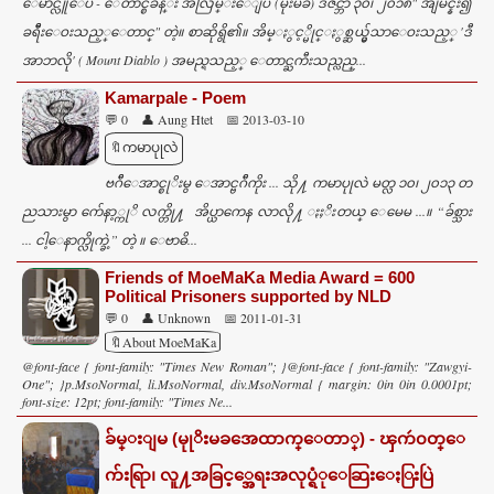
ေမာင္လူေပ - ေတာင္စခန္း အလြမ္းေျပ (မိုးမခ) ဒီဇင္ဘာ ၃၀၊ ၂၀၁၈" အျမင္နီး၍
ခရီီးေဝးသည့္ေတာင္" တဲ့။ စာဆိုရွိ၏။ အိမ္ႏွင့္မိုင္ႏွစ္ဆယ္မွ်သာေဝးသည့္ 'ဒီ
အာဘလို' ( Mount Diablo ) အမည္ရသည့္ ေတာင္ႀကီးသည္လည္...
Kamarpale - Poem
💬 0
👤 Aung Htet
📅 2013-03-10
🔖ကမာပုုလဲ
ဗဂ်ီေအာင္စုိးမွ ေအာင္ဗဂ်ီကိုး ... သို႔ ကမာပုုလဲ မတ္လ ၁၀၊ ၂၀၁၃ တ
ညသားမွာ က်ေနာ့္ကုိ လက္တို႔ အိပ္ယာကေန လာလို႔ ႏႈိးတယ္ ေမေမ ...။ “ခ်စ္သား
... ငါ့ေနာက္လိုက္ခဲ့” တဲ့ ။ ေဗာဓိ...
Friends of MoeMaKa Media Award = 600
Political Prisoners supported by NLD
💬 0
👤 Unknown
📅 2011-01-31
🔖About MoeMaKa
@font-face { font-family: "Times New Roman"; }@font-face { font-family: "Zawgyi-
One"; }p.MsoNormal, li.MsoNormal, div.MsoNormal { margin: 0in 0in 0.0001pt;
font-size: 12pt; font-family: "Times Ne...
ခ်မ္းျမ (မုုိးမခအေထာက္ေတာ္) - ၾကဴ၀တ္ေ
က်းရြာ၊ လူ႔အခြင့္အေရးအလုပ္ရံုေဆြးေႏြးပြဲ