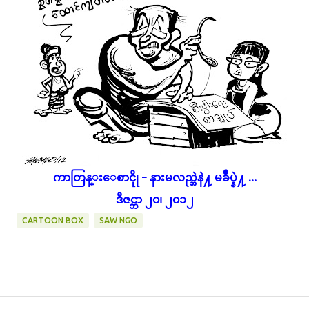
ကာတြန္းေစာငိုု - နားမလည္ဘဲနဲ႔ မခ်ဳပ္နဲ႔ …
ဒီဇင္ဘာ ၂၀၊ ၂၀၁၂
CARTOON BOX
SAW NGO