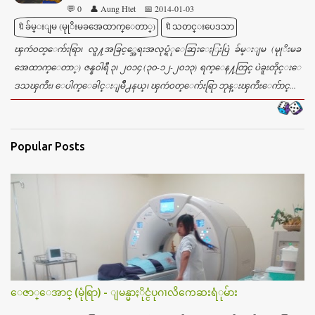
💬 0
👤 Aung Htet
📅 2014-01-03
🔖ခ်မ္းျမ (မုုိးမခအေထာက္ေတာ္)
🔖သတင္းပေဒသာ
ၾကဴ၀တ္ေက်းရြာ၊ လူ႔အခြင့္အေရးအလုပ္ရံုေဆြးေႏြးပြဲ ခ်မ္းျမ (မုုိးမခ
အေထာက္ေတာ္) ဇန္န၀ါရီ ၃၊ ၂၀၁၄ (၃၀-၁၂-၂၀၁၃) ရက္ေန႔တြင္ ပဲခူးတိုင္းေ
ဒသၾကီး၊ ေပါက္ေခါင္းျမိဳ႕နယ္၊ ၾကဴ၀တ္ေက်းရြာ ဘုန္းၾကီးေက်ာင္...
Popular Posts
ေဇာ္ေအာင္ (မုံရြာ) - ျမန္မာႏိုင္ငံပုဂၢလိကေဆးရံုမ်ား