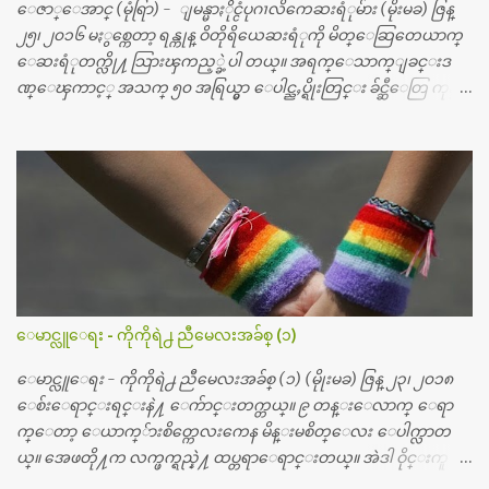
ေဇာ္ေအာင္ (မုံရြာ) - ျမန္မာႏိုင္ငံပုဂၢလိကေဆးရံုမ်ား (မိုးမခ) ဇြန္
၂၅၊ ၂၀၁၆ မႏွစ္ကေတာ့ ရန္ကုန္ ဝိတိုရိယေဆးရံုကို မိတ္ေဆြတေယာက္
ေဆးရံုတက္လို႔ သြားၾကည့္ခဲ့ပါ တယ္။ အရက္ေသာက္ျခင္းဒ
ဏ္ေၾကာင့္ အသက္ ၅၀ အရြယ္မွာ ေပါင္ညႇပ္ရိုးတြင္း ခ်င္ဆီေတြ ကုန္ခ
မ္းသြားလို႔ အရိုးအစားထိုးကုသျခင္း လုပ္ပါတယ္။ အရိုးအထူးကု
ဆရာဝန္က ဝိတိုရိယေဟာ္တယ္လိုအခန္းမွာ တရက္ က်ပ္ ၃ ေသာင္းနဲ႔ေနေ
စၿပီး၊ အာရွေတာ္ဝင္ခြဲစိတ္ခန္းကို ငွားရမ္းခြဲစိတ္ အရိုးအစားထိုးကုပါတ
ယ္။ ေဆးစစ္၊ေဆးဝယ္၊ ခြဲစိတ္ကု၊ အရိုးအစားထိုးပစၥည္း စတဲ့စရိ
တ္ေတြနဲ႔ေဆးရံုမွာ ၂ ပတ္ေနထိုင္စရိတ္ သိန္း ၇၀ ေလာက္ ကုန္သြား
ပါတယ္။ သူငယ္ခ်င္းျဖစ္သူကို လာေတြ႔ရင္း ဟိုတယ္လို သန္႔ရွင္းသ
ပ္ရပ္တဲ့ ဝိတိုရိယေဆးရံုမွာ စီတီစကင္ နဲ႔ အမ္အာအိုင္1 စက္ခန္းကိုေ
တြ႔လို႔ေမးၾကည့္ေတာ့ တခါစမ္းရင္ က်ပ္တသိန္းေက်ာ္ က်သင့္
တယ္သိရပါတယ္။ တခါတေလ ကိုယ္လက္ေျခ၊ ဦးေႏွာက္ေတြ အေသး
ေမာင္လူေရး - ကိုကိုရဲ႕ ညီမေလးအခ်စ္ (၁)
စိတ္ၾကည့္လိုရင္ ဒီစက္ၾကီးေတြနဲ႔ စမ္းသပ္ရပါတယ္။ ခႏၱာကိုယ္အစိတ္ပို
င္း ကလီစာေတြကိုၾကည့္ရႈတဲ့ အာလထရာေဆာင္း2 စက္ေတြ
ေမာင္လူေရး - ကိုကိုရဲ႕ ညီမေလးအခ်စ္ (၁) (မိုုးမခ) ဇြန္ ၂၃၊ ၂၀၁၈
ကေတာ့ ေစ်းသိပ္မႀကီးလို႔ ျမန္မာျပည္ေဆးရံုတိုင္းရွိပါတယ္။
ေစ်းေရာင္းရင္းနဲ႔ ေက်ာင္းတက္တယ္။ ၉ တန္းေလာက္ ေရာ
တစ္ခါစမ္းရင္ က်ပ္တစ္ေသာင္းေလာက္ က်သင့္ပါတယ္။ စာေရးသူ လြ
က္ေတာ့ ေယာက္်ားစိတ္ကေလးကေန မိန္းမစိတ္ေလး ေပါက္လာတ
န္ခဲ့တဲ့ (၂)...
ယ္။ အေဖတို႔က လက္ဖက္ရည္နဲ႔ ထပ္တရာေရာင္းတယ္။ အဲဒါ ဝိုင္းကူ
တာေပါ့။ မိန္းကေလး အေပါင္းအသင္းလည္း မ်ားတယ္။ ငယ္ငယ္တု