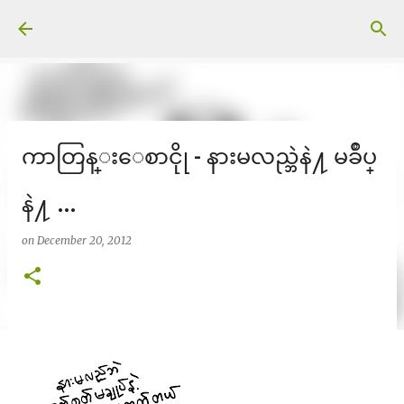
Skip to main content
ကာတြန္းေစာငိုု - နားမလည္ဘဲနဲ႔ မခ်ဳပ္
နဲ႔ …
on
December 20, 2012