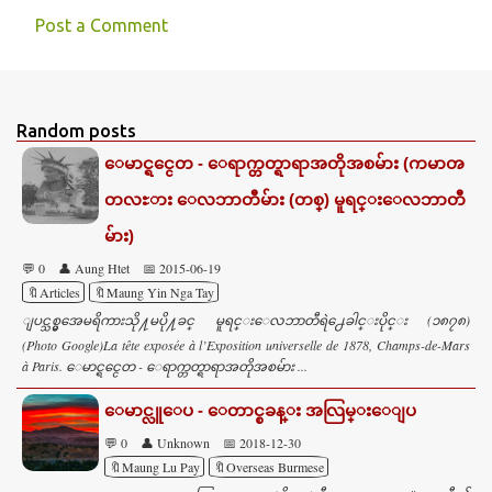
Post a Comment
C
o
m
Random posts
m
ေမာင္ရင္ငေတ - ေရာက္တတ္ရာရာအတိုအစမ်ား (ကမာၻ
e
တလႊား ေလဘာတီမ်ား (တစ္) မူရင္းေလဘာတီ
n
t
မ်ား)
s
💬 0
👤 Aung Htet
📅 2015-06-19
🔖Articles
🔖Maung Yin Nga Tay
ျပင္သစ္မွအေမရိကားသို႔မပို႔ခင္ မူရင္းေလဘာတီရဲ႕ေခါင္းပိုင္း (၁၈၇၈)
(Photo Google)La tête exposée à l’Exposition universelle de 1878, Champs-de-Mars
à Paris. ေမာင္ရင္ငေတ - ေရာက္တတ္ရာရာအတိုအစမ်ား ...
ေမာင္လူေပ - ေတာင္စခန္း အလြမ္းေျပ
💬 0
👤 Unknown
📅 2018-12-30
🔖Maung Lu Pay
🔖Overseas Burmese