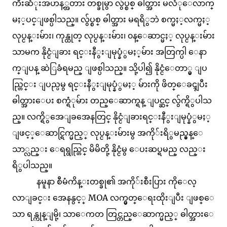
ကီးဆံုးအဟန့္အတား တစ္ခုမွာ လွ်ပ္စစ္ ဓါတ္အား မလံုေလာက္
မႈ့ပင္ျဖစ္ပါသည္။ လွ်ပ္စစ္ ဓါတ္အား မရရိွဘဲ စက္မႈ့လက္မႈ့
လုပ္ငန္းမ်ား၊ ကုန္ထုတ္ လုပ္ငန္းမ်ား၊ ၀န္ေဆာင္မႈ့ လုပ္ငန္းမ်ား
သာမက နိုင္ငံျခား ရင္းနီွးျမုပ္နံွမႈ့မ်ား အတြက္ပါ ေနာ
က္ျပန္ ဆဲြခံရမည္ ျဖစ္ပါသည္။ သို့ပါ၍ နိုင္ငံေတာ္မွ ျပ
ည္တြင္း ျပည္ပမွ ရင္းနီွးျမုပ္နံွမႈ့ မ်ားကို ဖိတ္ေခၚျပီး
ဓါတ္အားေပး စက္ရံုမ်ား တည္ေဆာက္ရန္ ျပင္ဆင္ လွ်က္ရိွပါသ
ည္။ လက္ရိွအေျခအေနတြင္ နိုင္ငံျခားရင္းနီွးျမုပ္နံွမႈ့
ျဖင့္ေဆာင္ရြက္မည့္ လုပ္ငန္းမ်ားမွ အကို်းရိွမည္မွန္ေ
သာ္လည္း ေရရွည္တြင္ မိမိတို့ နိုင္ငံမွ ေပးဆပ္ရမည္ လည္း
ရိွပါသည္။
နမူနာ စီမံကိန္းတစ္ခု၏ အကို်းစီးပြား ကိုေလ့
လာျခင္း အေနနွင့္ MOA လက္မွတ္ေရးထိုးျပီး ျဖစ္ေ
သာ ရန္ကုန္ျမို့၊ သာေကတ တြင္တည္ေဆာက္မည့္ ဓါတ္အားေ