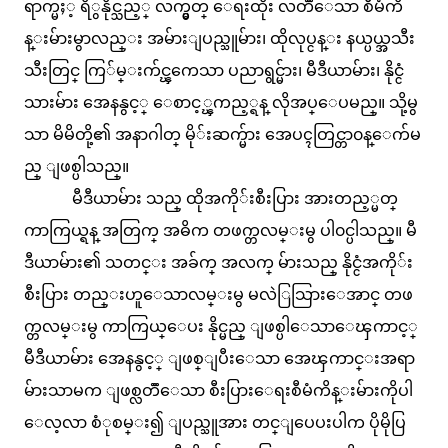
ရာက္မႈ့ ရိွနိုင္သည့္ လက္မွတ္ ေရးထိုး လတၱံေသာ စီမံကိ
န္းမ်ားမွာလည္း အမ်ားျပည္သူမ်ား၊ ထိုလုပ္ငန္း နယ္ပယ္အသီး
သီးတြင္ ကြ်မ္းက်င္ၾကေသာ ပညာရွင္မ်ား၊ မီဒီယာမ်ား၊ နိုင္ငံ
သားမ်ား အေနနွင့္ ေစာင့္ၾကည့္ရန္ လိုအပ္ေပမည္။ သို့မွ
သာ မိမိတို့၏ အနာဂါတ္ မို်းဆက္မ်ား အေပၚတြင္တာ၀န္ေက်မ
ည္ ျဖစ္ပါသည္။
မီဒီယာမ်ား သည္ ထိုအကို်းစီးပြား အားတည့္မတ္
ကာကြယ္ရန္ အတြက္ အဓိက တဖက္တလမ္းမွ ပါ၀င္ပါသည္။ မီ
ဒီယာမ်ား၏ သတင္း အခ်က္ အလက္ မ်ားသည္ နိုင္ငံအကို်း
စီးပြား တည္းဟူေသာလမ္းမွ မလဲြသြားေအာင္ တဖ
က္တလမ္းမွ ကာကြယ္ေပး နိုင္မည္ ျဖစ္ပါေသာေၾကာင့္
မီဒီယာမ်ား အေနနွင့္ ျဖစ္ျပီးေသာ အေၾကာင္းအရာ
မ်ားသာမက ျဖစ္လတၱံေသာ စီးပြားေရးစီမံကိန္းမ်ားကိုပါ
ေလ့လာ စံုစမ္း၍ ျပည္သူအား တင္ျပေပးပါက ပိုမိုပြ