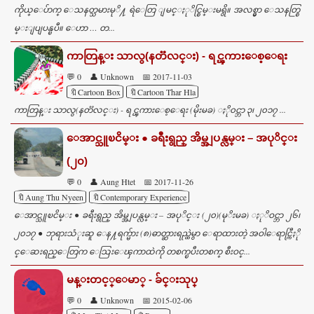
ကိုယ္ေပ်ာက္ ေသနတ္သမားမုိ႔ ရဲေတြ ျမင္ႏုိင္စြမ္းမရွိ။ အလစ္မွာ ေသနတ္စြ
မ္းျပျပန္ၿပီ။ ေဟာ … တ...
ကာတြန္း သာလွ(နတၱလင္း) - ရင္ၾကားေစ့ေရး
💬 0
👤 Unknown
📅 2017-11-03
🔖Cartoon Box
🔖Cartoon Thar Hla
ကာတြန္း သာလွ(နတၱလင္း) - ရင္ၾကားေစ့ေရး (မိုးမခ) ႏို၀င္ဘာ ၃၊ ၂၀၁၇ ...
ေအာင္သူၿငိမ္း ● ခရီးရွည္ အိမ္အျပန္လမ္း – အပုိင္း
(၂၀)
💬 0
👤 Aung Htet
📅 2017-11-26
🔖Aung Thu Nyeen
🔖Contemporary Experience
ေအာင္သူၿငိမ္း ● ခရီးရွည္ အိမ္အျပန္လမ္း – အပုိင္း (၂၀)(မုိးမခ) ႏုိဝင္ဘာ ၂၆၊
၂၀၁၇ ● ဘုရားသံုးဆူ ေန႔ရက္မ်ား (၈)ဓာတ္ဆားရည္ထဲမွာ ေရာထားတဲ့ အဝါေရာင္ကြီႏို
င္ေဆးရည္ေတြက ေသြးေၾကာထဲကို တစက္ၿပီးတစက္ စီးဝင္...
မန္းတင့္ေမာ္ - ခ်င္းသုပ္
💬 0
👤 Unknown
📅 2015-02-06