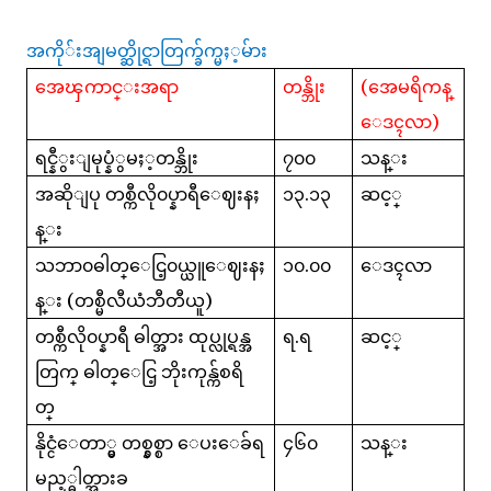
အကို်းအျမတ္ဆိုင္ရာတြက္ခ်က္မႈ့မ်ား
အေၾကာင္းအရာ
တန္ဘိုး
(အေမရိကန္
ေဒၚလာ)
ရင္နီွးျမုပ္နံွမႈ့တန္ဘိုး
၇၀၀
သန္း
အဆိုျပု တစ္ကီလို၀ပ္နာရီေဈးနႈ
၁၃.၁၃
ဆင့္
န္း
သဘာ၀ဓါတ္ေငြ့၀ယ္ယူေဈးနႈ
၁၀.၀၀
ေဒၚလာ
န္း (တစ္မီလီယံဘီတီယူ)
တစ္ကီလို၀ပ္နာရီ ဓါတ္အား ထုပ္လုပ္ရန္အ
ရ.ရ
ဆင့္
တြက္ ဓါတ္ေငြ့ ဘိုးကုန္က်စရိ
တ္
နိုင္ငံေတာ္မွ တစ္နွစ္စာ ေပးေခ်ရ
၄၆၀
သန္း
မည့္ဓါတ္အားခ