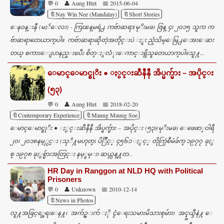
💬 0
👤 Aung Htet
📅 2015-06-04
🔖Nay Win Nee (Mandalay)
🔖Short Stories
ေန၀န္းနီ (မႏၲေလး) - ကြၽန္​မရဲ႕ ကဗ်ာဆရာ(မုိးမခ) ဇြန္ ၄၊ ၂၀၁၅ သူက က
ဗ်ာဆရာတေယာက္​ပါ။ ကဗ်ာဆရာဆိုတဲ့အတိုင္​းပဲ ႏူးညံ့သိမ္​​ေမြ႕​ေအး​ေဆး
တယ္​ စကား​ေျပာနည္​းၿပီး စိတ္​ႏွလံုး​ေကာင္​းရွိသူတေယာက္​ပါ။သူ႔​...
ေမာင္ေမာင္စုိး ● ႏွင္းဆီနီနီ အိပ္မက္မ်ား – အပိုင္း
(၅၃)
💬 0
👤 Aung Htet
📅 2018-02-20
🔖Contemporary Experience
🔖Maung Maung Soe
ေမာင္ေမာင္စုိး ● ႏွင္းဆီနီနီ အိပ္မက္မ်ား – အပိုင္း (၅၃)(မုိးမခ) ေဖေဖာ္ဝါရီ
၂၀၊ ၂၀၁၈နမ့္လင္း (သုိ႔မဟုတ္) ပိြဳင့္ ၄၅၆၁ ႏွင့္ တိုက္ပြဲစီမံခ်က္ ၁၉၇၇ ခုႏွ
စ္ ၁၉၇၈ ခုႏွစ္မ်ားအတြင္း နမ့္ခမ္း၊ ဆယ္လန္႔တ...
HR Day in Ranggon at NLD HQ with Political
Prisoners
💬 0
👤 Unknown
📅 2010-12-14
🔖News in Photos
လူ႔အခြင့္အေရးေန႔၊ အက်ဥ္းက် ႏိုင္ငံေရးသမားမိသားစုမ်ား၊ အင္န္အယ္ဒီနဲ႔ ေ