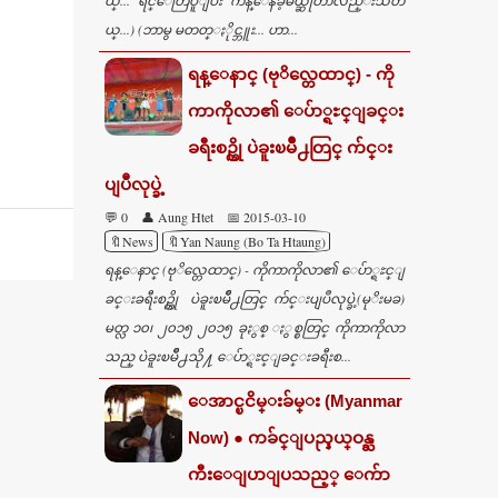
ယ္... ရင္ေတြပူျပီး က်န္ေနခဲ့မယ္ဆိုတာလည္းသိတ
ယ္...) (ဘာမွ မတတ္ႏိုင္ဘူး... ဟာ...
ရန္ေနာင္ (ဗုိလ္တေထာင္) - ကို
ကာကိုလာ၏ ေပ်ာ္ရႊင္ျခင္း
ခရီးစဥ္ကို ပဲခူးၿမိဳ႕တြင္ က်င္း
ပျပဳလုပ္ခဲ့
💬 0
👤 Aung Htet
📅 2015-03-10
🔖News
🔖Yan Naung (Bo Ta Htaung)
ရန္ေနာင္ (ဗုိလ္တေထာင္) - ကိုကာကိုလာ၏ ေပ်ာ္ရႊင္ျ
ခင္းခရီးစဥ္ကို ပဲခူးၿမိဳ႕တြင္ က်င္းပျပဳလုပ္ခဲ့(မုိးမခ)
မတ္လ ၁၀၊ ၂၀၁၅ ၂၀၁၅ ခုႏွစ္ ႏွစ္စတြင္ ကိုကာကိုလာ
သည္ ပဲခူးၿမိဳ႕သို႔ ေပ်ာ္ရႊင္ျခင္းခရီးစ...
ေအာင္ၿငိမ္းခ်မ္း (Myanmar
Now) ● ကခ်င္ျပည္နယ္ဝန္ႀ
ကီးေျပာျပသည့္ ေက်ာ