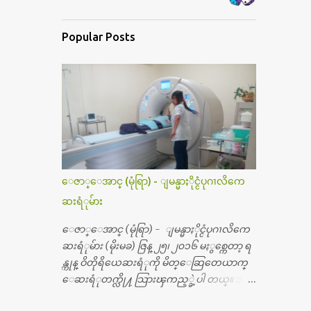
Popular Posts
ေဇာ္ေအာင္ (မုံရြာ) - ျမန္မာႏိုင္ငံပုဂၢလိကေ
ဆးရံုမ်ား
ေဇာ္ေအာင္ (မုံရြာ) - ျမန္မာႏိုင္ငံပုဂၢလိကေ
ဆးရံုမ်ား (မိုးမခ) ဇြန္ ၂၅၊ ၂၀၁၆ မႏွစ္ကေတာ့ ရ
န္ကုန္ ဝိတိုရိယေဆးရံုကို မိတ္ေဆြတေယာက္
ေဆးရံုတက္လို႔ သြားၾကည့္ခဲ့ပါ တယ္။ အရ
က္ေသာက္ျခင္းဒဏ္ေၾကာင့္ အသက္