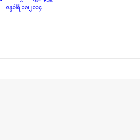
ဇန္န၀ါရီ ၁၈၊၂၀၁၄