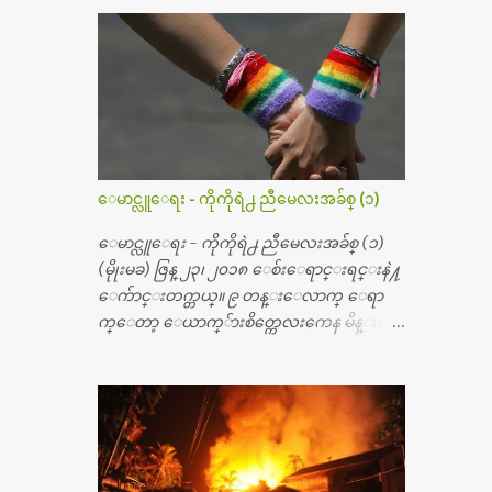
၅၀ အရြယ္မွာ ေပါင္ညႇပ္ရိုးတြင္း ခ်င္ဆီေတြ ကုန္ခ
မ္းသြားလို႔ အရိုးအစားထိုးကုသျခင္း လုပ္ပါ
တယ္။ အရိုးအထူးကု ဆရာဝန္က ဝိတိုရိယေဟာ္တ
ယ္လိုအခန္းမွာ တရက္ က်ပ္ ၃ ေသာင္းနဲ႔ေနေ
စၿပီး၊ အာရွေတာ္ဝင္ခြဲစိတ္ခန္းကို ငွားရမ္းခြဲစိ
တ္ အရိုးအစားထိုးကုပါတယ္။ ေဆးစစ္၊ေဆး
ဝယ္၊ ခြဲစိတ္ကု၊ အရိုးအစားထိုးပစၥည္း စတဲ့စရိ
တ္ေတြနဲ႔ေဆးရံုမွာ ၂ ပတ္ေနထိုင္စရိတ္ သိ
ေမာင္လူေရး - ကိုကိုရဲ႕ ညီမေလးအခ်စ္ (၁)
န္း ၇၀ ေလာက္ ကုန္သြားပါတယ္။ သူငယ္ခ်င္းျ
ဖစ္သူကို လာေတြ႔ရင္း ဟိုတယ္လို သန္႔ရွင္း
ေမာင္လူေရး - ကိုကိုရဲ႕ ညီမေလးအခ်စ္ (၁)
သပ္ရပ္တဲ့ ဝိတိုရိယေဆးရံုမွာ စီတီစကင္ နဲ႔ အမ္အာ
(မိုုးမခ) ဇြန္ ၂၃၊ ၂၀၁၈ ေစ်းေရာင္းရင္းနဲ႔
အိုင္1 စက္ခန္းကိုေတြ႔လို႔ေမးၾကည့္ေ
ေက်ာင္းတက္တယ္။ ၉ တန္းေလာက္ ေရာ
တာ့ တခါစမ္းရင္ က်ပ္တသိန္းေက်ာ္ က်သင့္တ
က္ေတာ့ ေယာက္်ားစိတ္ကေလးကေန မိန္းမစိ
ယ္သိရပါတယ္။ တခါတေလ ကိုယ္လက္ေျခ၊
တ္ေလး ေပါက္လာတယ္။ အေဖတို႔က လက္ဖက္ရ
ဦးေႏွာက္ေတြ အေသးစိတ္ၾကည့္လိုရင္ ဒီစက္ၾ
ည္နဲ႔ ထပ္တရာေရာင္းတယ္။ အဲဒါ ဝိုင္းကူ
ကီးေတြနဲ႔ စမ္းသပ္ရပါတယ္။ ခႏၱာကိုယ္အစိတ္ပို
တာေပါ့။ မိန္းကေလး အေပါင္းအသင္းလ
င္း ကလီစာေတြကိုၾကည့္ရႈတဲ့ အာလထ
ည္း မ်ားတယ္။ ငယ္ငယ္တုန္းကေတာ့ အမေတြနဲ႔
ရာေဆာင္း2 စက္ေတြကေတာ့ ေစ်းသိပ္မႀ
ေနတာဆုိေတာ့ သနပ္ခါးေလးေတြ လိမ္း
ကီးလို႔ ျမန္မာျပည္ေဆးရံုတိုင္းရွိပါတယ္။
တယ္။ ပန္းပန္တယ္။ မိန္းကေလး အဝတ္အစားေ