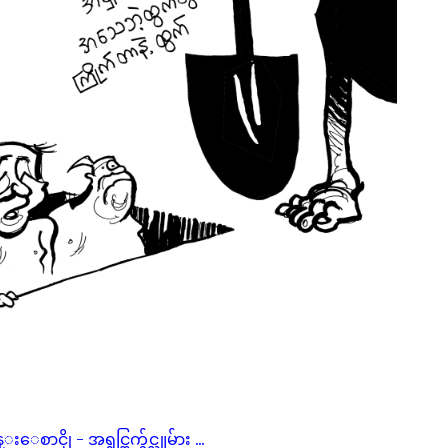
စာငိုု - အရွင္ထြက္ခ်င္သူမ်ား ...