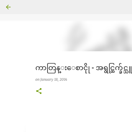
ကာတြန္းေစာငိုု - အရွင္ထြက္ခ်င္သူမ
on
January 18, 2014