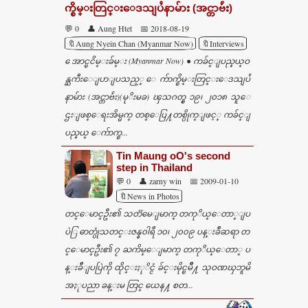
က္စိမ္းတြင္းေဒသျပႆနာမ်ား (အင္တာဗ်ဴး)
💬 0
👤 Aung Htet
📅 2018-08-19
🔖Aung Nyein Chan (Myanmar Now)
🔖Interviews
ေအာင္ၿငိမ္းခ်မ္း (Myanmar Now) ● ကခ်င္ျပည္နယ္ဝ
န္ႀကီးေျပာျပသည့္ ေက်ာက္စိမ္းတြင္းေဒသျပႆ
နာမ်ား (အင္တာဗ်ဴး)(မုိးမခ) ၾသဂတ္စ္ ၁၉၊ ၂၀၁၈ သူေ
ဌးျဖစ္ေရးအိမ္မက္ တစ္ေပြ႔တစ္ပိုက္ျဖင့္ ကခ်င္ျ
ပည္နယ္ ေက်ာက္စ...
Tin Maung oO's second
step in Thailand
💬 0
👤 zarny win
📅 2009-01-10
🔖News in Photos
တင္ေမာင္ဦး၏ သတၱမေျမာက္ တကုိယ္ေတာ္ျပ
ပဲြ ဓာတ္ပုံသတင္းဇန္န၀ါရီ ၁၀၊ ၂၀၀၉ ပန္းခ်ီဆရာ တ
င္ေမာင္ဦး၏ ၇ ႀကိမ္ေျမာက္ တကုိယ္ေတာ္ ပ
န္းခ်ီျပပြဲကို ထိုင္းႏုိင္ငံ ခ်င္းမိုင္ၿမိဳ႔ သုဝဏၰဘူမိ
အႏုပညာ ခန္းမ တြင္ ယေန႔ စတ...