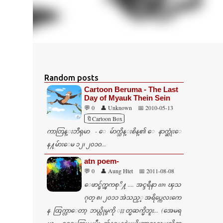
Random posts
Cartoon Beruma - The Last
Day of Myauk Thein Sein
💬 0
👤 Unknown
📅 2010-05-13
🔖Cartoon Box
ကာတြန္းဘီရုမာ - ေမ်ာက္သိန္းစိန္၏ ေနာက္ဆုံးေ
န႔မ်ားေမ ၁၂၊ ၂၀၁၀...
atn poem-
💬 0
👤 Aung Htet
📅 2011-08-08
ေဖာင္ဖ်က္ၾကစုိ႔ .... အင္ဒရီနာ atn ၾသ
ဂုတ္ ၈၊ ၂၀၁၁ အဲသည့္ အရိပ္ကေလးကေ
န ထြက္လာေတာ့ ဘယ္လိုမွကို ႏႈတ္မဆက္မိဘူး... (အေမရ