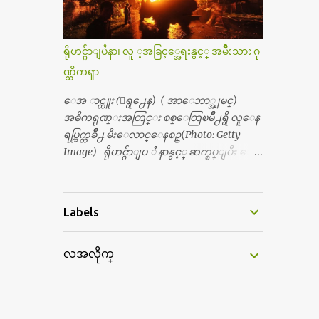
တစ္ခါစမ္းရင္ က်ပ္တစ္ေသာင္းေလာက္ က်သ
တြကိုလည္း ခုိးဝတ္တယ္။ မိန္းမစိတ္ရွိေတာ့
င့္ပါတယ္။ စာေရးသူ လြန္ခဲ့တဲ့ (၂)...
ရွိေပမယ့္ ကိုယ့္ကိုယ္ကို မိန္းမစိတ္ေပါက္မွန္း
သိတာက ၉ တန္း၊ ၁၀ တန္းေလာက္ကမွ။ ညီအ
ရိုဟင္ဂ်ာျပႆနာ၊ လူ ့အခြင့္အေရးနွင့္ အမ်ိဳးသား ဂု
စ္ကို ေမာင္နွမ အားလံုး ၆ ေယာက္ရွိတယ္။ အစ္ကို ၃
ဏ္သိကၡာ
ေယာက္၊ အစ္မ ႏွစ္ေယာက္။ အစ္ကိုေတြက
လည္း သူ႔ အေပါင္းအသင္းနဲ႔ သူဆိုေ
ေအ ာင္ထူး (ေရွ႕ေန) ( အာေဘာ္အျမင္)
တာ့ အမေတြနဲ႔ဘဲ ေပါင္းတယ္။ ျပီးေတာ့
အဓိကရုဏ္းအတြင္း စစ္ေတြၿမိဳ႕ရွိ လူေန
အေဖကလည္း ေယာက္်ားဆုိ ေယာ
ရပ္ကြက္တခ်ိဳ႕ မီးေလာင္ေနစဥ္(Photo: Getty
က္်ားေလးလုိဘဲ ေနေစခ်င္တယ္။ အေဖ့ကို
Image) ရိုဟင္ဂ်ာျပ ႆ နာနွင့္ ဆက္စပ္ျပီး ေ
ေၾကာက္လည္း ေၾကာက္ရတယ္။ ေယာ
ဒၚေအာင္ဆန္းစုၾကည္သည္ နိုဘယ္ဆုန ဲ႔ မထိုက္တ
က္်ားဘဝဆုိတာ ျမင့္ျမတ္တယ္ေပါ့။ ေယာ
န္ေၾကာင္း လူသိရွင္ၾကား စြပ္စြဲခ်က္ ေပၚထြ
က္်ားေလး စိတ္လည္း ရွိေအာင္ ဘာသာေရး
က္လာခဲ့သည္။ ဇူလိုင္လ ၂၃ ရက္္ ေန႕ တြင္ အယ္လ္ဂ်ာ
Labels
လည္း လုိက္စားေအာင္ တန္ခူးလဆုိ တစ္လ
ဇီးရား နိုင္ငံတကာ ရုပ္သံလႊင့္ဌာနမွ ရိုဟင္ဂ်ာလူထု
လံုး ကိုရင္ ဝတ္ခုိင္းတယ္။ ေက်ာင္းမွာဆုိ
မ်ား ဘ၀ပ်က္ေနၾကသည့္ ပံုမ်ား၊ စခန္းအ
ရင္ ေယာက္်ားေလးေတြက ကိုယ့္ကို ဘာ
လအလိုက္
တြင္းေနထိုင္ရာ တြင္လည္း အကူအညီမ်ား မရ
ပဲျဖစ္ျဖစ္ မၾကားတၾကား စရင္စတယ္။
ရွိ၍ စားရမဲ့ေသာက္ရမဲ့ ျဖစ္ေနပံုမ်ား၊ ဘဂၤ
အေျခာက္ ဘာညာေပါ့၊ အာ့့လုိေလးေတြ
လားေဒ႕ရွ္ နိုင္ငံဘက္သုိ႕ ေလွျဖင့္ကူးေျ
စတာေပါ့။ ကိုယ္ကလည္း ရန္မျဖစ္ခ်င္ေတာ့ ျပန္
ပးရန္ ၾကိဳးစားေသာ္လည္း အဆိုပါ နုိင္ငံရွိ
မေျပာဘူး ေရွာင...