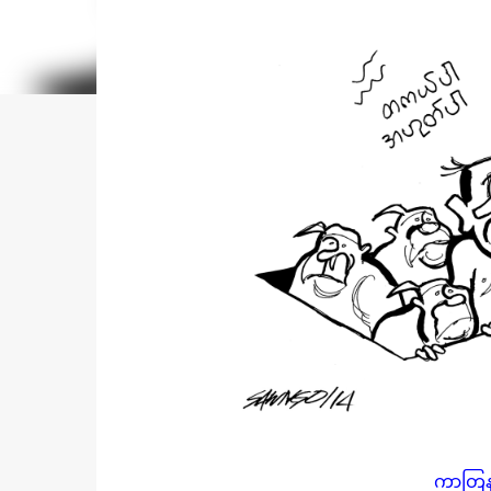
ကာတြန္းေ