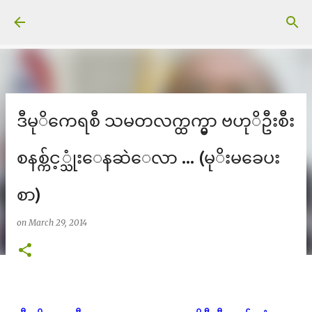
Skip to main content
ဒီမုိကေရစီ သမတလက္ထက္မွာ ဗဟုိဦးစီး
စနစ္က်င့္သုံးေနဆဲေလာ ... (မုိးမခေပး
စာ)
on
March 29, 2014