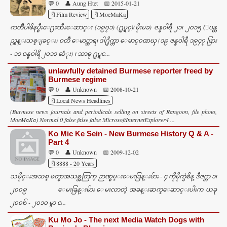
💬 0
👤 Aung Htet
📅 2015-01-21
🔖Film Review
🔖MoeMaKa
ကတၱီပါဖိနပ္စီးေ႐ႊထီးေဆာင္း (၁၉၇၁) (႐ုပ္ရွင္)(မိုးမခ) ဇန္နဝါရီ ၂၁၊ ၂၀၁၅ (ျပန္လ
ည္ဆန္းသစ္ျခင္း) ဝတၳဳ ေမာင္သာရ၊ ဒါ႐ိုက္တာ ေမာင္၀ဏၰ (၁၉ ဇန္နဝါရီ ၁၉၄၇ ဖြား
- ၁၁ ဇန္နဝါရီ ၂၀၁၁ ဆံုး) ၊ သာဓု ႐ုပ္ရွင...
unlawfully detained Burmese reporter freed by
Burmese regime
💬 0
👤 Unknown
📅 2008-10-21
🔖Local News Headlines
(Burmese news journals and periodicals selling on streets of Rangoon, file photo,
MoeMaKa) Normal 0 false false false MicrosoftInternetExplorer4 ...
Ko Mic Ke Sein - New Burmese History Q & A -
Part 4
💬 0
👤 Unknown
📅 2009-12-02
🔖8888 - 20 Years
သမိုင္းအသစ္ ဖတ္စာအသစ္အတြက္ ဉာဏ္စမ္းေမးခြန္းမ်ား - ၄ ကိုမိုက္ခဲစိန္ ဒီဇင္ဘာ ၁၊
၂၀၀၉ ေမးခြန္းမ်ား ေမးလာတဲ့ အခန္းဆက္ေဆာင္းပါးက ယခု
၂၀၀၆ - ၂၀၁၀ မွာ ဇ...
Ku Mo Jo - The next Media Watch Dogs with