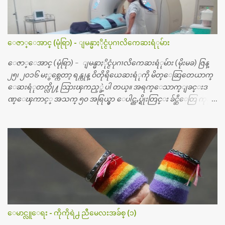
ေဇာ္ေအာင္ (မုံရြာ) - ျမန္မာႏိုင္ငံပုဂၢလိကေဆးရံုမ်ား
ေဇာ္ေအာင္ (မုံရြာ) - ျမန္မာႏိုင္ငံပုဂၢလိကေဆးရံုမ်ား (မိုးမခ) ဇြန္
၂၅၊ ၂၀၁၆ မႏွစ္ကေတာ့ ရန္ကုန္ ဝိတိုရိယေဆးရံုကို မိတ္ေဆြတေယာက္
ေဆးရံုတက္လို႔ သြားၾကည့္ခဲ့ပါ တယ္။ အရက္ေသာက္ျခင္းဒ
ဏ္ေၾကာင့္ အသက္ ၅၀ အရြယ္မွာ ေပါင္ညႇပ္ရိုးတြင္း ခ်င္ဆီေတြ ကုန္ခ
မ္းသြားလို႔ အရိုးအစားထိုးကုသျခင္း လုပ္ပါတယ္။ အရိုးအထူးကု
ဆရာဝန္က ဝိတိုရိယေဟာ္တယ္လိုအခန္းမွာ တရက္ က်ပ္ ၃ ေသာင္းနဲ႔ေနေ
စၿပီး၊ အာရွေတာ္ဝင္ခြဲစိတ္ခန္းကို ငွားရမ္းခြဲစိတ္ အရိုးအစားထိုးကုပါတ
ယ္။ ေဆးစစ္၊ေဆးဝယ္၊ ခြဲစိတ္ကု၊ အရိုးအစားထိုးပစၥည္း စတဲ့စရိ
တ္ေတြနဲ႔ေဆးရံုမွာ ၂ ပတ္ေနထိုင္စရိတ္ သိန္း ၇၀ ေလာက္ ကုန္သြား
ပါတယ္။ သူငယ္ခ်င္းျဖစ္သူကို လာေတြ႔ရင္း ဟိုတယ္လို သန္႔ရွင္းသ
ပ္ရပ္တဲ့ ဝိတိုရိယေဆးရံုမွာ စီတီစကင္ နဲ႔ အမ္အာအိုင္1 စက္ခန္းကိုေ
တြ႔လို႔ေမးၾကည့္ေတာ့ တခါစမ္းရင္ က်ပ္တသိန္းေက်ာ္ က်သင့္
တယ္သိရပါတယ္။ တခါတေလ ကိုယ္လက္ေျခ၊ ဦးေႏွာက္ေတြ အေသး
ေမာင္လူေရး - ကိုကိုရဲ႕ ညီမေလးအခ်စ္ (၁)
စိတ္ၾကည့္လိုရင္ ဒီစက္ၾကီးေတြနဲ႔ စမ္းသပ္ရပါတယ္။ ခႏၱာကိုယ္အစိတ္ပို