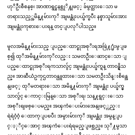
ဟုိဦးစီစနစ္၊ အာဏာရွင္စနစ္တုိ႔ျဖင့္ ခ်မွတ္ထားေသာ မ
တရားသည့္အမိန္႔မ်ားကုိ အျမန္ဆုံးပယ္ဖ်က္ၿပီး နစ္နာသူမ်ားအား
အျမန္ဆုံးကုစားေပးရန္ တင္ျပလုိပါသည္။
မူလအမိန္႔မ်ားသည္ ျပည္ေထာင္စုအစုိးရအဖြဲ႔႐ုံးမွျဖ
စ္၍ ထုိအမိန္႔မ်ားကုိလည္း သမတဦးေဆာင္ေသာ ျ
ပည္ေထာင္စုအစုိးရကသာလွ်င္ အျမန္ဆုံးပယ္ဖ်က္ရန္ တာ၀န္ရွိသ
ည္။ အာဆီယံဥကၠဌတာ၀န္ယူထားေသာ သမတဦးသိန္းစိန္အေ
နျဖင့္ ထုိမတရားေသာ အမိန္႔မ်ားကုိ အျမန္ဆုံး ပယ္ဖ်က္မွ
သာလွ်င္ ေကာင္းမြန္ေသာ အစုိးရ၊ သန္႔ရွင္းေသာ
အစုိးရျဖစ္ေပမည္။ အၾကံေပးမ်ားအေနျဖင့္လည္း
ရဲရဲ၀ံ့၀ံ့ ေထာက္ျပၿပီး အမွားမ်ားကုိ အျမန္ဆုံး အမွန္ျပ
င္ႏုိင္ေအာင္ အၾကံေပးရဲရမည္ျဖစ္သည္။ သုိ႔မွသာ