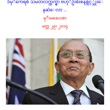
ဒီမုိကေရစီ သမတလက္ထက္မွာ ဗဟုိဦးစီးစနစ္က်င့္သုံးေ
နဆဲေလာ ...
မုိးမခေပးစာ
မတ္လ ၂၉၊ ၂၀၁၄