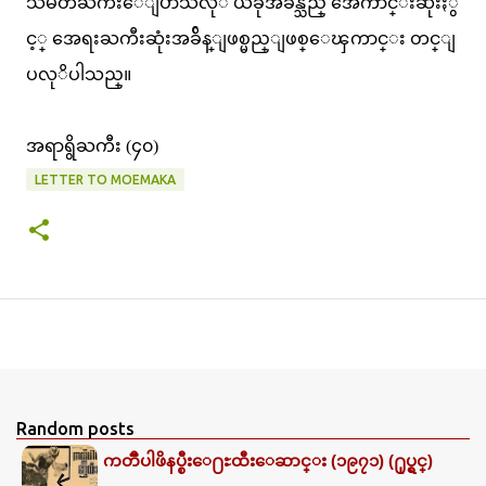
သမတႀကီးေျပာသလုိ ယခုအခ်ိန္သည္ အေကာင္းဆုံးႏွ
င့္ အေရးႀကီးဆုံးအခ်ိန္ျဖစ္မည္ျဖစ္ေၾကာင္း တင္ျ
ပလုိပါသည္။
အရာရွိႀကီး (၄၀)
LETTER TO MOEMAKA
Random posts
ကတၱီပါဖိနပ္စီးေ႐ႊထီးေဆာင္း (၁၉၇၁) (႐ုပ္ရွင္)