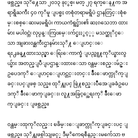
ဖစ္သည္။ သုိ႔ေသာ ၂၀၁၃ ခုႏွစ္၊ မတ္ ၂၇ ရက္ေန႔က အ
ရာရွိႀကီး ၄၀ ကုိမူ ျပစ္မႈ တစုံတရာမရွိပဲ ဌာနတြင္းစုံစ
မ္းစစ္ေဆးမႈမရွိပဲ၊ ကာယကံရွင္မ်ား၏ ဆႏၵသေဘာ ထား
မ်ား မပါ၀င္ဘဲ၊ လုပ္ငန္းကြၽမ္းက်င္မႈႏွင့္္ မသက္ဆုိင္ေ
သာ အျခား၀န္ႀကီးဌာနမ်ားသုိ႔ ေျပာင္းေ
ရႊ႕ခန္႔ထားသည္မွာ ေရြးေကာက္ခံ ျပည္သူ႔ကုိယ္စားလွ
ယ္မ်ား အတည္ျပဳျပဌာန္းထားေသာ ၀န္ထမ္းစည္းမ်ဥ္း
ဥပေဒကုိ ေျပာင္ေျပာင္တင္းတင္း ခ်ဳိးေဖာက္လုိက္ျ
ခင္းပင္ျဖစ္ သည္။ ထုိ႔ျပင္ ဖြဲ႔စည္းပဳံအေျခခံဥပေ
ဒကုိ ခ်ဳိးေဖာက္ျခင္း၊ လူ႔အခြင့္အေရးကုိ ခ်ဳိးေဖာ
က္ျခင္း ျဖစ္သည္။
၀န္ထမ္းထုကုိလည္း ၿခိမ္းေျခာက္လုိက္ျခင္းပင္ ျ
ဖစ္သည္။ သုိ႔ျဖစ္ပါသျဖင့္ ဒီမုိကေရစီနည္းမက်ေသာ ဗ