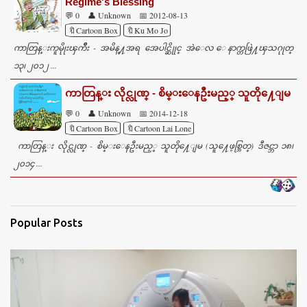
Regime's Blessing
💬 0
👤 Unknown
📅 2012-08-13
🔖Cartoon Box
🔖Ku Mo Jo
ကာတြန္းကူမိုုးၾကိဳး - အမိန္႔အရ အေပါင္ဆိုုင္ အဲေလ ေနာက္တဖြဲ႔ၾသဂုုတ္
၁၃၊ ၂၀၁၂ ...
ကာတြန္း လိုင္လုဏ္ - စိမ္းေနဦးမည့္ သူတို႔ေျမ
💬 0
👤 Unknown
📅 2014-12-18
🔖Cartoon Box
🔖Cartoon Lai Lone
ကာတြန္း လိုင္လုဏ္ - စိမ္းေနဦးမည့္ သူတို႔ေျမ (သူ႔ေဖ့စ္ဘြတ္) ဒီဇင္ဘာ ၁၈၊
၂၀၁၄ ...
Popular Posts