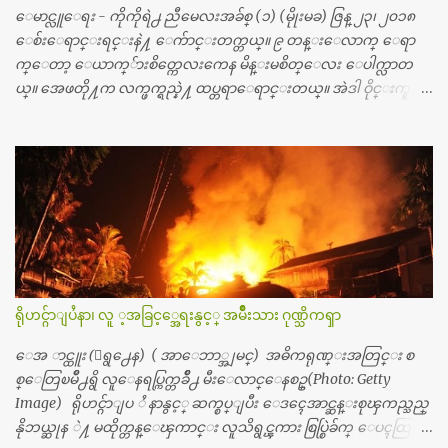
င္း ကလီစာေတြကိုၾကည့္ရႈတဲ့ အာလထရာေဆာင္း2 စက္ေတြ
ေမာင္လူေရး - ကိုကိုရဲ႕ ညီမေလးအခ်စ္ (၁) (မိုုးမခ) ဇြန္ ၂၃၊ ၂၀၁၈
ကေတာ့ ေစ်းသိပ္မႀကီးလို႔ ျမန္မာျပည္ေဆးရံုတိုင္းရွိပါတယ္။
ေစ်းေရာင္းရင္းနဲ႔ ေက်ာင္းတက္တယ္။ ၉ တန္းေလာက္ ေရာ
တစ္ခါစမ္းရင္ က်ပ္တစ္ေသာင္းေလာက္ က်သင့္ပါတယ္။ စာေရးသူ လြ
က္ေတာ့ ေယာက္်ားစိတ္ကေလးကေန မိန္းမစိတ္ေလး ေပါက္လာတ
န္ခဲ့တဲ့ (၂)...
ယ္။ အေဖတို႔က လက္ဖက္ရည္နဲ႔ ထပ္တရာေရာင္းတယ္။ အဲဒါ ဝိုင္းကူ
တာေပါ့။ မိန္းကေလး အေပါင္းအသင္းလည္း မ်ားတယ္။ ငယ္ငယ္တု
န္းကေတာ့ အမေတြနဲ႔ ေနတာဆုိေတာ့ သနပ္ခါးေလးေတြ လိမ္း
တယ္။ ပန္းပန္တယ္။ မိန္းကေလး အဝတ္အစားေတြကိုလည္း ခုိးဝတ္တ
ယ္။ မိန္းမစိတ္ရွိေတာ့ ရွိေပမယ့္ ကိုယ့္ကိုယ္ကို မိန္းမစိတ္ေပါက္မွန္း
သိတာက ၉ တန္း၊ ၁၀ တန္းေလာက္ကမွ။ ညီအစ္ကို ေမာင္နွမ အားလံုး ၆
ေယာက္ရွိတယ္။ အစ္ကို ၃ ေယာက္၊ အစ္မ ႏွစ္ေယာက္။ အစ္ကိုေတြက
လည္း သူ႔ အေပါင္းအသင္းနဲ႔ သူဆိုေတာ့ အမေတြနဲ႔ဘဲ ေပါ
င္းတယ္။ ျပီးေတာ့ အေဖကလည္း ေယာက္်ားဆုိ ေယာ
က္်ားေလးလုိဘဲ ေနေစခ်င္တယ္။ အေဖ့ကို ေၾကာက္လည္း ေၾကာ
ရိုဟင္ဂ်ာျပႆနာ၊ လူ ့အခြင့္အေရးနွင့္ အမ်ိဳးသား ဂုဏ္သိကၡာ
က္ရတယ္။ ေယာက္်ားဘဝဆုိတာ ျမင့္ျမတ္တယ္ေပါ့။ ေယာ
က္်ားေလး စိတ္လည္း ရွိေအာင္ ဘာသာေရးလည္း လုိက္စားေအာင္
ေအ ာင္ထူး (ေရွ႕ေန) ( အာေဘာ္အျမင္) အဓိကရုဏ္းအတြင္း စ
တန္ခူးလဆုိ တစ္လလံုး ကိုရင္ ဝတ္ခုိင္းတယ္။ ေက်ာင္းမွာဆုိရင္ ေ
စ္ေတြၿမိဳ႕ရွိ လူေနရပ္ကြက္တခ်ိဳ႕ မီးေလာင္ေနစဥ္(Photo: Getty
ယာက္်ားေလးေတြက ကိုယ့္ကို ဘာပဲျဖစ္ျဖစ္ မၾကားတၾကား စ
Image) ရိုဟင္ဂ်ာျပ ႆ နာနွင့္ ဆက္စပ္ျပီး ေဒၚေအာင္ဆန္းစုၾကည္သည္
ရင္စတယ္။ အေျခာက္ ဘာညာေပါ့၊ အာ့့လုိေလးေတြ စတာေပါ့။
နိုဘယ္ဆုန ဲ႔ မထိုက္တန္ေၾကာင္း လူသိရွင္ၾကား စြပ္စြဲခ်က္ ေပၚထြက္လာ
ကိုယ္ကလည္း ရန္မျဖစ္ခ်င္ေတာ့ ျပန္မေျပာဘူး ေရွာင...