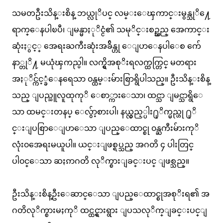
သမတဦးသိန္းစိန္ ဘယ္လုိပင္ လမ္းေၾကာင္းမွန္သုိ႔ေ
ရာက္ေနပါၿပီ၊ ျမန္မာႏုိင္ငံ၏ သမုိင္းစဥ္သည္ အေကာင္း
ဆုံးႏွင့္ အေရးႀကီးဆုံးအခ်ိန္ဟု ေျပာေနပါေစ က်ေ
နာ္တုိ႔ မယုံၾကည္ပါ။ လက္ရွိအစုိးရလက္ထက္တြင္ မတရား
အႏုိင္က်င့္ခံေနရေသာ ၀န္ထမ္းမ်ားစြာရွိပါသည္။ ဦးသိန္းစိန္
သည္ ျပည္သူလူထုကုိ ေစာ္ကားေသာ၊ ထင္သာ ျမင္သာရွိေ
သာ ထမင္းတနပ္ ေလွ်ာ့စားပါ၊ နယ္လွည့္ပါး႐ုိက္မည္ဟု ႐ုိ
င္းျပစြာေျပာေသာ ျပည္ေထာင္စု ၀န္ႀကီးမ်ားကုိ
လုံး၀အေရးမယူပါ။ ယင္းျဖစ္ရပ္သည္ အဂတိ ၄ ပါးတြင္
ပါ၀င္ေသာ ဆႏၵာဂတိ လုိက္စားျခင္းပင္ ျဖစ္သည္။
ဦးသိန္းစိန္ဦးေဆာင္ေသာ ျပည္ေထာင္စုအစုိးရ၏ အ
ဂတိလုိက္စားမႈကုိ ထင္ထင္ရွားရွား ျပသလုိက္ျခင္းပင္ျ