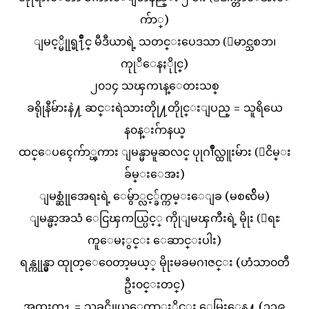
က်ာ္)
ျမင့္မိုုရ္မ႑ိဳင္ မီဒီယာရဲ့ သတင္းပေဒသာ (ေမာင္သစၥာ၊
ကုုိေနႏိုုင္)
၂၀၁၄ သၾကၤန္ေတးသစ္
ခရိုုနီမ်ားနဲ႔ ဆင္းရဲသားတိုု႔တိုုင္းျပည္ = သူရိယေ
န၀န္းဂ်ာနယ္
ထင္ေပၚေက်ာ္ၾကား ျမန္မာမူဆလင္ ပုုဂၢိဳလ္ထူးမ်ား (ျငိမ္း
ခ်မ္းေအး)
ျမစ္ဆုုံအေရးရဲ့ ေမွ်ာ္လင့္ခ်က္ကမ္းေျခ (မစၹ်ိမ)
ျမန္မာ့အသံ ေငြၾကယ္ပြင့္ ကိုုျမၾကီးရဲ့ မိုုး (ေရႊ
ကူေမႏွင္း ေဆာင္းပါး)
ရန္ကုုန္မွာ ထုုတ္ေ၀ေတာ့မယ့္ မိုုးမခမဂၢဇင္း (ဟံသာ၀တီ
ဦး၀င္းတင္)
အထူးက႑ = သခင္ကိုုယ္ေတာ္မႈိင္း ေမြးေန႔ (၁၃၉