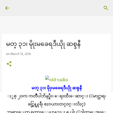
Skip to main content
မတ္ ၃၁၊ မိုုးမခေရဒီယိုု ဆစ္ဒနီ
on
March 31, 2014
မတ္ ၃၁၊ မိုုးမခေရဒီယိုု ဆစ္ဒနီ
ႏွစ္ ၂၀က ကတၱီပါဘိနပ္စီး၊ ေရႊထီးေဆာင္း (ေမာင္သာရ၊
ခင္ညြန္႔ရီ၊ စႏၵယားတင္၀င္းလိႈင္)
ဘုုရားေဟာ စကားေျပာနည္း ၅ ပါး (ေဒါက္တာေအးေ