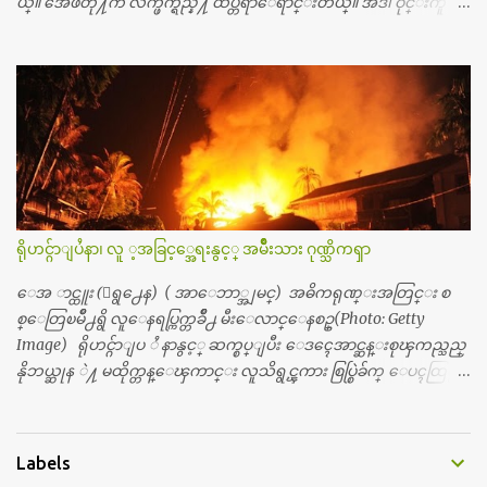
ယ္။ အေဖတို႔က လက္ဖက္ရည္နဲ႔ ထပ္တရာေရာင္းတယ္။ အဲဒါ ဝိုင္းကူ
တာေပါ့။ မိန္းကေလး အေပါင္းအသင္းလည္း မ်ားတယ္။ ငယ္ငယ္တု
န္းကေတာ့ အမေတြနဲ႔ ေနတာဆုိေတာ့ သနပ္ခါးေလးေတြ လိမ္း
တယ္။ ပန္းပန္တယ္။ မိန္းကေလး အဝတ္အစားေတြကိုလည္း ခုိးဝတ္တ
ယ္။ မိန္းမစိတ္ရွိေတာ့ ရွိေပမယ့္ ကိုယ့္ကိုယ္ကို မိန္းမစိတ္ေပါက္မွန္း
သိတာက ၉ တန္း၊ ၁၀ တန္းေလာက္ကမွ။ ညီအစ္ကို ေမာင္နွမ အားလံုး ၆
ေယာက္ရွိတယ္။ အစ္ကို ၃ ေယာက္၊ အစ္မ ႏွစ္ေယာက္။ အစ္ကိုေတြက
လည္း သူ႔ အေပါင္းအသင္းနဲ႔ သူဆိုေတာ့ အမေတြနဲ႔ဘဲ ေပါ
င္းတယ္။ ျပီးေတာ့ အေဖကလည္း ေယာက္်ားဆုိ ေယာ
က္်ားေလးလုိဘဲ ေနေစခ်င္တယ္။ အေဖ့ကို ေၾကာက္လည္း ေၾကာ
ရိုဟင္ဂ်ာျပႆနာ၊ လူ ့အခြင့္အေရးနွင့္ အမ်ိဳးသား ဂုဏ္သိကၡာ
က္ရတယ္။ ေယာက္်ားဘဝဆုိတာ ျမင့္ျမတ္တယ္ေပါ့။ ေယာ
က္်ားေလး စိတ္လည္း ရွိေအာင္ ဘာသာေရးလည္း လုိက္စားေအာင္
ေအ ာင္ထူး (ေရွ႕ေန) ( အာေဘာ္အျမင္) အဓိကရုဏ္းအတြင္း စ
တန္ခူးလဆုိ တစ္လလံုး ကိုရင္ ဝတ္ခုိင္းတယ္။ ေက်ာင္းမွာဆုိရင္ ေ
စ္ေတြၿမိဳ႕ရွိ လူေနရပ္ကြက္တခ်ိဳ႕ မီးေလာင္ေနစဥ္(Photo: Getty
ယာက္်ားေလးေတြက ကိုယ့္ကို ဘာပဲျဖစ္ျဖစ္ မၾကားတၾကား စ
Image) ရိုဟင္ဂ်ာျပ ႆ နာနွင့္ ဆက္စပ္ျပီး ေဒၚေအာင္ဆန္းစုၾကည္သည္
ရင္စတယ္။ အေျခာက္ ဘာညာေပါ့၊ အာ့့လုိေလးေတြ စတာေပါ့။
နိုဘယ္ဆုန ဲ႔ မထိုက္တန္ေၾကာင္း လူသိရွင္ၾကား စြပ္စြဲခ်က္ ေပၚထြက္လာ
ကိုယ္ကလည္း ရန္မျဖစ္ခ်င္ေတာ့ ျပန္မေျပာဘူး ေရွာင...
ခဲ့သည္။ ဇူလိုင္လ ၂၃ ရက္္ ေန႕ တြင္ အယ္လ္ဂ်ာဇီးရား နိုင္ငံတကာ ရုပ္သံလႊင့္
ဌာနမွ ရိုဟင္ဂ်ာလူထုမ်ား ဘ၀ပ်က္ေနၾကသည့္ ပံုမ်ား၊ စခန္းအတြ
င္းေနထိုင္ရာ တြင္လည္း အကူအညီမ်ား မရရွိ၍ စားရမဲ့ေသာက္ရမဲ့ ျဖ
Labels
စ္ေနပံုမ်ား၊ ဘဂၤလားေဒ႕ရွ္ နိုင္ငံဘက္သုိ႕ ေလွျဖင့္ကူးေျပးရန္