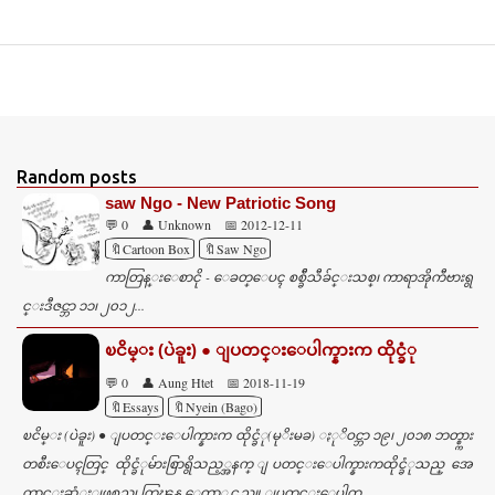
Random posts
saw Ngo - New Patriotic Song
💬 0
👤 Unknown
📅 2012-12-11
🔖Cartoon Box
🔖Saw Ngo
ကာတြန္းေစာငို - ေခတ္ေပၚ စစ္ခ်ီသီခ်င္းသစ္၊ ကာရာအိုကီဗားရွ
င္းဒီဇင္ဘာ ၁၁၊ ၂၀၁၂...
ၿငိမ္း (ပဲခူး) ● ျပတင္းေပါက္နားက ထိုင္ခံု
💬 0
👤 Aung Htet
📅 2018-11-19
🔖Essays
🔖Nyein (Bago)
ၿငိမ္း (ပဲခူး) ● ျပတင္းေပါက္နားက ထိုင္ခံု(မုိးမခ) ႏုိဝင္ဘာ ၁၉၊ ၂၀၁၈ ဘတ္စ္ကား
တစီးေပၚတြင္ ထိုင္ခံုမ်ားစြာရွိသည့္အနက္ ျပတင္းေပါက္နားကထိုင္ခံုသည္ အေ
ကာင္းဆံုးျဖစ္မည္ဟု ကြၽန္ ေတာ္ထင္သည္။ ျပတင္းေပါက္န...