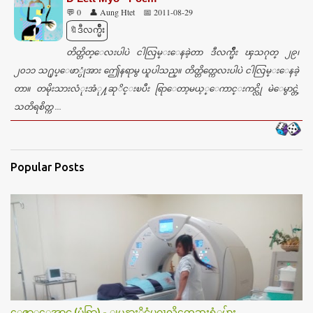
💬 0
👤 Aung Htet
📅 2011-08-29
🔖ဒီလက္မ်ဳိး
တိတ္တိတ္ေလးပါပဲ ငါလြမ္းေနခဲ့တာ ဒီလက္မ်ဳိး ၾသဂုတ္ ၂၉၊
၂၀၁၁ သ႐ုပ္ေဖာ္ပုံအား ဤေနရာမွ ယူပါသည္။ တိတ္တိတ္ကေလးပါပဲ ငါလြမ္းေနခဲ့
တာ။ တမိုးသားလံုးအံု႔ဆုိင္းၿပီး ရြာေတာ့မယ့္ေကာင္းကင္လို မဲေမွာင္တဲ့
သတိရစိတ္က ...
Popular Posts
ေဇာ္ေအာင္ (မုံရြာ) - ျမန္မာႏိုင္ငံပုဂၢလိကေဆးရံုမ်ား