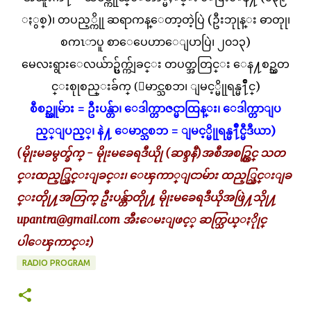
ႏွစ္)၊ တပည့္ကိုု ဆရာကန္ေတာ့တဲ့ပြဲ (ဦးဘုုန္း ဓာတုု၊
စကၤာပူ စာေပေဟာေျပာပြဲ၊ ၂၀၁၃)
မေလးရွားေလယ်ာဥ္ပ်က္က်ျခင္း တပတ္အတြင္း ေန႔စဥ္သတ
င္းစုုစည္းခ်က္ (ေမာင္သစၥာ၊ ျမင့္မိုုရန္မ႑ိဳင္)
စီစဥ္သူမ်ား = ဦးပန္တ်ာ၊ ေဒါက္တာဇင္မာထြန္း၊ ေဒါက္တာျပ
ည့္ျပည့္၊ နဲ႔ ေမာင္သစၥာ = ျမင့္မိုုရန္မ႑ိဳင္မီဒီယာ)
(မိုုးမခမွတ္ခ်က္ - မိုုးမခေရဒီယိုု (ဆစ္ဒနီ)အစီအစဥ္တြင္ သတ
င္းထည့္သြင္းျခင္း၊ ေၾကာ္ျငာမ်ား ထည့္သြင္းျခ
င္းတိုု႔အတြက္ ဦးပန္တ်ာတိုု႔ မိုုးမခေရဒီယိုအဖြဲ႔သိုု႔
upantra@gmail.com
အီးေမးျဖင့္ ဆက္သြယ္ႏိုုင္
ပါေၾကာင္း)
RADIO PROGRAM