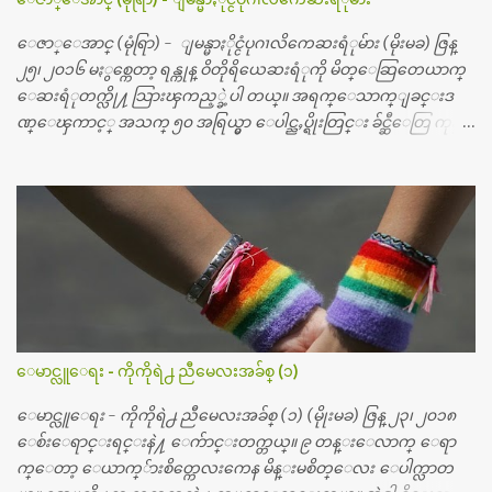
ေဇာ္ေအာင္ (မုံရြာ) - ျမန္မာႏိုင္ငံပုဂၢလိကေဆးရံုမ်ား (မိုးမခ) ဇြန္
၂၅၊ ၂၀၁၆ မႏွစ္ကေတာ့ ရန္ကုန္ ဝိတိုရိယေဆးရံုကို မိတ္ေဆြတေယာက္
ေဆးရံုတက္လို႔ သြားၾကည့္ခဲ့ပါ တယ္။ အရက္ေသာက္ျခင္းဒ
ဏ္ေၾကာင့္ အသက္ ၅၀ အရြယ္မွာ ေပါင္ညႇပ္ရိုးတြင္း ခ်င္ဆီေတြ ကုန္ခ
မ္းသြားလို႔ အရိုးအစားထိုးကုသျခင္း လုပ္ပါတယ္။ အရိုးအထူးကု
ဆရာဝန္က ဝိတိုရိယေဟာ္တယ္လိုအခန္းမွာ တရက္ က်ပ္ ၃ ေသာင္းနဲ႔ေနေ
စၿပီး၊ အာရွေတာ္ဝင္ခြဲစိတ္ခန္းကို ငွားရမ္းခြဲစိတ္ အရိုးအစားထိုးကုပါတ
ယ္။ ေဆးစစ္၊ေဆးဝယ္၊ ခြဲစိတ္ကု၊ အရိုးအစားထိုးပစၥည္း စတဲ့စရိ
တ္ေတြနဲ႔ေဆးရံုမွာ ၂ ပတ္ေနထိုင္စရိတ္ သိန္း ၇၀ ေလာက္ ကုန္သြား
ပါတယ္။ သူငယ္ခ်င္းျဖစ္သူကို လာေတြ႔ရင္း ဟိုတယ္လို သန္႔ရွင္းသ
ပ္ရပ္တဲ့ ဝိတိုရိယေဆးရံုမွာ စီတီစကင္ နဲ႔ အမ္အာအိုင္1 စက္ခန္းကိုေ
တြ႔လို႔ေမးၾကည့္ေတာ့ တခါစမ္းရင္ က်ပ္တသိန္းေက်ာ္ က်သင့္
တယ္သိရပါတယ္။ တခါတေလ ကိုယ္လက္ေျခ၊ ဦးေႏွာက္ေတြ အေသး
ေမာင္လူေရး - ကိုကိုရဲ႕ ညီမေလးအခ်စ္ (၁)
စိတ္ၾကည့္လိုရင္ ဒီစက္ၾကီးေတြနဲ႔ စမ္းသပ္ရပါတယ္။ ခႏၱာကိုယ္အစိတ္ပို
င္း ကလီစာေတြကိုၾကည့္ရႈတဲ့ အာလထရာေဆာင္း2 စက္ေတြ
ေမာင္လူေရး - ကိုကိုရဲ႕ ညီမေလးအခ်စ္ (၁) (မိုုးမခ) ဇြန္ ၂၃၊ ၂၀၁၈
ကေတာ့ ေစ်းသိပ္မႀကီးလို႔ ျမန္မာျပည္ေဆးရံုတိုင္းရွိပါတယ္။
ေစ်းေရာင္းရင္းနဲ႔ ေက်ာင္းတက္တယ္။ ၉ တန္းေလာက္ ေရာ
တစ္ခါစမ္းရင္ က်ပ္တစ္ေသာင္းေလာက္ က်သင့္ပါတယ္။ စာေရးသူ လြ
က္ေတာ့ ေယာက္်ားစိတ္ကေလးကေန မိန္းမစိတ္ေလး ေပါက္လာတ
န္ခဲ့တဲ့ (၂)...