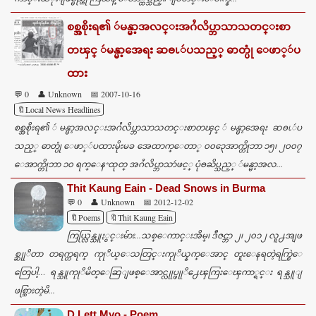
စစ္အစိုးရ၏ ဴမန္မာ့အလင္းအဂႆလိပ္ဘာသာသတင္းစာ
တၾင္ ဴမန္မာ့အေရး ဆႎၬဴပသည့္ ဓာတ္ပုံ ေဖာ္ဴပ
ထား
💬 0
👤 Unknown
📅 2007-10-16
🔖Local News Headlines
စစ္အစိုးရ၏ ဴမန္မာ့အလင္းအဂႆလိပ္ဘာသာသတင္းစာတၾင္ ဴမန္မာ့အေရး ဆႎၬဴပ
သည့္ ဓာတ္ပုံ ေဖာ္ဴပထားမိုးမခ အေထာက္ေတာ္ ၀၀၃ေအာက္တိုဘာ ၁၅၊ ၂၀၀၇
ေအာက္တိုဘာ ၁၀ ရက္ေနႚထုတ္ အဂႆလိပ္ဘာသာဴဖင့္ ပုံႎႀိပ္သည့္ ဴမန္မာ့အလ...
Thit Kaung Eain - Dead Snows in Burma
💬 0
👤 Unknown
📅 2012-12-02
🔖Poems
🔖Thit Kaung Eain
ကြယ္လြန္သူႏွင္းမ်ား...သစ္ေကာင္းအိမ္၊ ဒီဇင္ဘာ ၂၊ ၂၀၁၂ လူ႕အျဖ
စ္ဆုုိတာ တရက္တရက္ ကုုိယ္ေသတြင္းကုုိယ္နက္ေအာင္ တူးေနရတဲ့ရက္စြဲေ
တြေပါ့… ရန္သူကုုိမိတ္ေဆြျဖစ္ေအာင္လုုပ္ဖုုိ႕ေၾကြးေၾကာ္ရင္း ရန္သူျ
ဖစ္သြားတဲ့မိ...
D Lett Myo - Poem