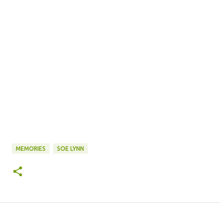
MEMORIES
SOE LYNN