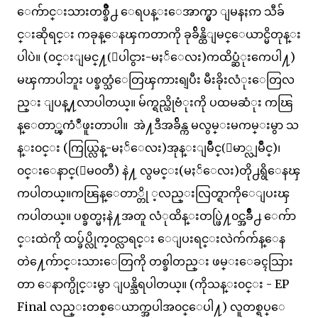
ေက်ာင္းသားတစ္ခ်ိဳ႕ ေရပန္းေအာက္မွာ ျမနႏၵာ သီခ်
င္းဆိုရင္း ကခုန္ေနၾကတာကို ခုခ်ိန္ထိျမင္ေယာင္မိတုန္း
ပါပဲ။ (၀င္းျမင္႔(ေပါငွား-မႏၲေလး)ကထိပ္ဆံုးကေပါ႔)
မၾကာပါဘူး ပစ္ခတ္သံေတြၾကားရျပီး မီးခိုးလံုးေတြလ
ည္း ျပန္႔လာပါတယ္။ မ်က္ရည္ယိုဗံုးကို ပထမဆံုး ကၽြ
န္ေတာ္ၾကံဳဖူးတာပါ။ အဲ႔ဒီအခ်ိန္က မလွမ္းမကမ္းမွာ သ
န္း၀င္း (ကြယ္လြန္-မႏၲေလး)အုန္းျမိဳင္(ေမာ္လျမိဳင္)၊
၀င္းေနာင္(ျမ၀တီ) နဲ႔ လွမင္း(မႏၲေလး)တို႕ရွိေနၾ
ကပါတယ္။ကၽြန္ေတာ္တို ့လည္းလြတ္ရာကိုေျပးၾ
ကပါတယ္။ ပစ္ခတ္မႈနဲ႔အတူ လံုထိန္းတပ္ဖြဲ႔၀င္အခ်ိဳ႕ ေက်ာ
င္းထဲကို ထပ္ခ်ပ္လိုက္၀င္လာရင္း ေျပးရင္းလဲက်က်န္ေန
တဲ႔ေက်ာင္းသားေတြကို တစ္ခါတည္း ဖမ္းေခၚသြား
တာ ေနာက္ပိုင္းမွာ ျပန္သိရပါတယ္။ (ကိုသန္း၀င္း - EP
Final လည္းတစ္ေယာက္အပါအ၀င္ေပါ႔) လူတစ္ရပ္ေ