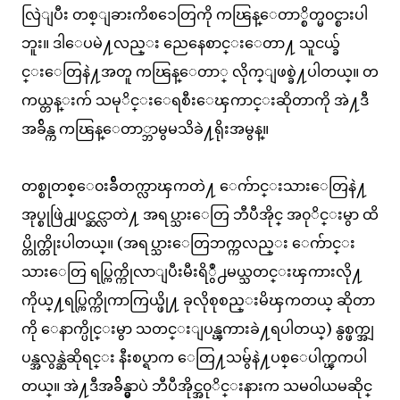
လြဲျပီး တစ္ျခားကိစၥေတြကို ကၽြန္ေတာ္စိတ္မ၀င္စားပါ
ဘူး။ ဒါေပမဲ႔လည္း ညေနေစာင္းေတာ႔ သူငယ္ခ်
င္းေတြနဲ႔အတူ ကၽြန္ေတာ္ လိုက္ျဖစ္ခဲ႔ပါတယ္။ တ
ကယ္တန္းက် သမုိင္းေရစီးေၾကာင္းဆိုတာကို အဲ႔ဒီ
အခ်ိန္က ကၽြန္ေတာ္ဘာမွမသိခဲ႔ရိုးအမွန္။
တစ္စုတစ္ေ၀းခ်ီတက္လာၾကတဲ႔ ေက်ာင္းသားေတြနဲ႔
အုပ္စုဖြဲ႕ျပင္ဆင္လာတဲ႔ အရပ္သားေတြ ဘီပီအိုင္ အ၀ုိင္းမွာ ထိ
ပ္တိုက္တိုးပါတယ္။ (အရပ္သားေတြဘက္ကလည္း ေက်ာင္း
သားေတြ ရပ္ကြက္ကိုလာျပီးမီးရိွဳ႕မယ္သတင္းၾကားလို႔
ကိုယ္႔ရပ္ကြက္ကိုကာကြယ္ဖို႔ ခုလိုစုစည္းမိၾကတယ္ ဆိုတာ
ကို ေနာက္ပိုင္းမွာ သတင္းျပန္ၾကားခဲ႔ရပါတယ္) နွစ္ဖက္အျ
ပန္အလွန္ဆဲဆိုရင္း နီးစပ္ရာက ေတြ႔သမွ်နဲ႔ပစ္ေပါက္ၾကပါ
တယ္။ အဲ႔ဒီအခ်ိန္မွာပဲ ဘီပီအိုင္အ၀ုိင္းနားက သမ၀ါယမဆိုင္