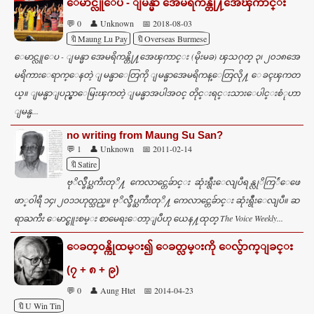
ေမာင္လူေပ - ျမန္မာ အေမရိကန္တို႔အေၾကာင္း
💬 0
👤 Unknown
📅 2018-08-03
🔖Maung Lu Pay
🔖Overseas Burmese
ေမာင္လူေပ - ျမန္မာ အေမရိကန္တို႔အေၾကာင္း (မိုးမခ) ၾသဂုတ္ ၃၊ ၂၀၁၈အေ
မရိကားေရာက္ေနတဲ့ ျမန္မာေတြကို ျမန္မာအေမရိကန္ေတြလို႔ ေခၚၾကတ
ယ္။ ျမန္မာျပည္မွာေမြးၾကတဲ့ ျမန္မာအပါအဝင္ တိုင္းရင္းသားေပါင္းစံုဟာ
ျမန္မ...
no writing from Maung Su San?
💬 1
👤 Unknown
📅 2011-02-14
🔖Satire
ဗုိလ္ခ်ဳပ္ႀကီးတုိ႔ ကေလာင္တေခ်ာင္း ဆုံးရွဳံးေလျပီရန္လုိကြ်ဲေဖေ
ဖာ္၀ါရီ ၁၄၊ ၂၀၁၁ဟုတ္သည္။ ဗုိလ္ခ်ဳပ္ႀကီးတုိ႔ ကေလာင္တေခ်ာင္း ဆုံးရွဳံးေလျပီ။ ဆ
ရာႀကီး ေမာင္စူးစမ္း စာမေရးေတာ့ျပီဟု ယေန႔ထုတ္ The Voice Weekly...
ေခတ္၀န္ကိုထမ္း၍ ေခတ္လမ္းကို ေလွ်ာက္ျခင္း
(၇ + ၈ + ၉)
💬 0
👤 Aung Htet
📅 2014-04-23
🔖U Win Tin