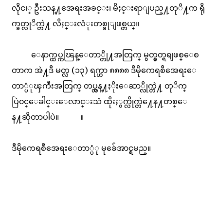
လိုင၊္ ဦးသန္႔အေရးအခင္း၊ မိႈင္းရာျပည္႔တုိ႔က ရို
က္ခတ္လုိက္တဲ႔ လိႈင္းလံုးတစ္ခုျဖစ္တယ္။
ေနာက္ထပ္ကၽြန္ေတာ္တို႔အတြက္ မွတ္မွတ္ရရျဖစ္ေစ
တာက အဲ႔ဒီ မတ္လ (၁၃) ရက္ဟာ ၈၈၈၈ ဒီမိုကေရစီအေရးေ
တာ္ပံုၾကီးအတြက္ တပ္လွန္႔ႏိုးေဆာ္လိုက္တဲ႔ တုိက္
ပြဲ၀င္ေခါင္းေလာင္းသံ ထိုးႏွက္လိုက္တဲ႔ေန႔တစ္ေ
န႔ဆိုတာပါပဲ။ ။
ဒီမိုကေရစီအေရးေတာ္ပံု မုခ်ေအာင္ရမည္။