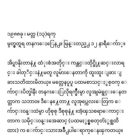
၁၉၈၈ခု ၊ မတ္လ (၁၃)ရက္
မွတ္မွတ္ရရ တနဂၤေႏြေန႕။ မြန္းတည္႕ ၁၂ နာရီေက်ာ္။
အိပ္ရာနိုးတာနဲ႔ ထံုးစံအတိုင္း ကန္တင္းထိုင္ဖို႔ဆင္းလာရ
င္း ခါတုိင္းနဲ႔မတူ လူမ်ားေနတာကို ထူးထူး ျခား ျ
ခားသတိထားမိတယ္။ မတ္လေနပူပူ ပထမစာသင္ႏွစ္၀က္ ေ
က်ာင္းပိတ္ခါနီး တနဂၤေႏြလိုရက္မ်ိဳးမွာ လူအျမဲရွင္းေနတ
တ္တာက သဘာ၀။ ဒီေန႔ေတာ႔ လူအုပ္ကေလးေတြက ေ
က်ာင္း၀န္းထဲမွာ ဟိုစုစု ဒီစုစုနဲ႔ ။အံ့ၾသစရာေကာင္း
တာက သမိုင္း၀န္းအေဆာင္ (ပထမႏွစ္မွစတုတၳႏွစ္အထိ
ထား) က ေက်ာင္းသားအခ်ိဳ႕ပါေရာက္ေနၾကတယ္။