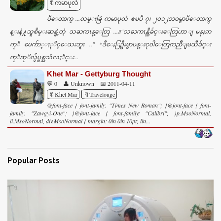
🔖ကမာပုလဲ
ပိေတာက္ ...လမ္းခြဲ ကမာပုလဲ ဧၿပီ ၇၊ ၂၀၁၂ဘ၀မွာပိေတာက္ပ
န္းနဲ႔သူစိမ္းဆန္ခဲ့တဲ့ သႀကၤန္ေတြ ...။"သႀကၤန္သီခ်င္းေတြဟာ ျမနႏၵာ
ကုိ မေက်ာ္ႏုိင္ေသးဘူး .." *ဒီေႏြဦးမွာပန္းငု၀ါေတြကညဳိျမသီခ်င္း
ကုိဆုိလွ်ပ္စစ္အသံလႈိင္း...
Khet Mar - Gettyburg Thought
💬 0
👤 Unknown
📅 2011-04-11
🔖Khet Mar
🔖Travelouge
@font-face { font-family: "Times New Roman"; }@font-face { font-
family: "Zawgyi-One"; }@font-face { font-family: "Calibri"; }p.MsoNormal,
li.MsoNormal, div.MsoNormal { margin: 0in 0in 10pt; lin...
Popular Posts