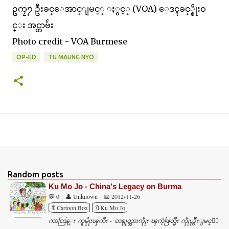
ဥကၠ႒ ဦးခင္ေအာင္ျမင့္ ႏွင့္ (VOA) ေဒၚခင္္စိုးဝ
င္း အင္တာဗ်ဴး
Photo credit - VOA Burmese
OP-ED
TU MAUNG NYO
Random posts
Ku Mo Jo - China's Legacy on Burma
💬 0
👤 Unknown
📅 2012-11-26
🔖Cartoon Box
🔖Ku Mo Jo
ကာတြန္း ကူမိုုးၾကိဳး - တရုုတ္အားကိုုး ၾကံ့ဖြတ္မ်ဳိး ကိုုယ္က်ဳိးျမင္၀ါ