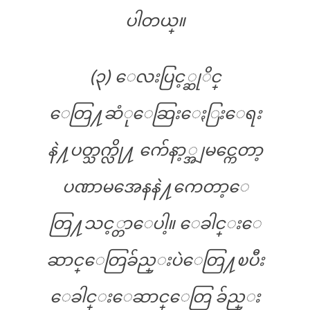
ပါတယ္။
(၃) ေလးပြင့္ဆုိင္
ေတြ႔ဆံုေဆြးေႏြးေရး
နဲ႔ပတ္သက္လို႔ က်ေနာ့္အျမင္ကေတာ့
ပဏာမအေနနဲ႔ကေတာ့ေ
တြ႔သင့္တာေပါ့။ ေခါင္းေ
ဆာင္ေတြခ်ည္းပဲေတြ႔ၿပီး
ေခါင္းေဆာင္ေတြ ခ်ည္း