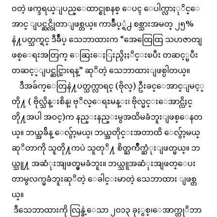
ဝတဲ့ ဖက္ဒရယ္ျပည္ေထာင္စုစနစ္ ေပၚ ေပါက္လာႏုိင္ေ
အာင္ ျပင္ဆင္လိုတာျဖစ္တယ္။ ကာခ်ဳပ္္ရဲ႕ စစ္သားအမတ္ ၂၅%
နဲ႔ပတ္သက္ရင္ ဒီခ်ဳပ္ သေဘာထားက “အေထြေထြ သဟဇာတျ
ဖစ္ေရးအတြက္ ေဆြးေႏြးညွိႏႈိင္းၿပီး တဆင့္ၿပီး
တဆင့္ျပင္ဆင္သြားရန္” ဆုိတဲ့ သေဘာထားျဖစ္ပါတယ္။
ဒီအခ်က္ေတြနဲ႔ပတ္သက္လာရင္ (ဗိုလ္) ဦးခင္ေအာင္ျမင့္
တို႔ ( ဗိုလ္သိန္းစိန္၊ ဗုိလ္ေရႊမန္း၊ ဗိုလ္မင္းေအာင္လိႈင္
တို႔အပါ အဝင္)က နည္းနည္းမွအထိမခံဘူးျဖစ္ေနတ
ယ္။ ဘယ္အခ်ိန္ ေလွ်ာ့မယ္၊ ဘယ္အတိုင္းအတာထိ ေလွ်ာ့မယ္
ဆုိတာကို သူတို႔ကပဲ သူတုိ႔ စိတ္ႀကိဳက္ဆံုးျဖတ္မယ္။ ဘ
ယ္သူ႔ အဆံုးအျဖတ္မွမခံဘူး။ ဘယ္သူအဆံုးအျဖတ္ေပး
တာမွလက္မခံဘူးဆုိတဲ့ ေခါင္းမာတဲ့ သေဘာထား ျဖစ္တ
ယ္။
ဒီသေဘာထားကို လြန္ခဲ့ေသာ ၂၀၁၃ ခုႏွစ္၊ေအာက္တုိဘာ