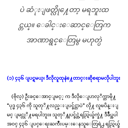
ပဲ ဆံုးျဖတ္လို႔ေတာ့ မရဘူးထ
င္တယ္။ ေခါင္းေဆာင္ေတြက
အာဏာရွင္ေတြမွ မဟုတ္ပဲ
(၁) ၄၃၆ ျပင္ရမယ္၊ ဒီလိုလူထုနဲ႔ေတာင္းဆိုစရာမလိုပါဘူး
(ဗိုလ္) ဦးခင္ေအာင္ျမင့္ က ဒီလိုေျပာလုိက္တာမို႔
“ပုဒ္မ ၄၃၆ ကို သူတုိ႔လည္းျပင္ခ်င္တာပဲ” လို႔ လူၿပိန္းျ
မင္ ျမင္လုိ႔မရပါဘူး။ သူတုိ႔ျပင္ခ်င္တဲ့ရည္ရြယ္ခ်က္နဲ႔ ဒီခ်ဳပ္အပါ
အဝင္ ၄၃၆ ျပင္ေရးႀကိဳးပမ္းေနသူေတြရဲ႕ ရည္ရြယ္ခ်