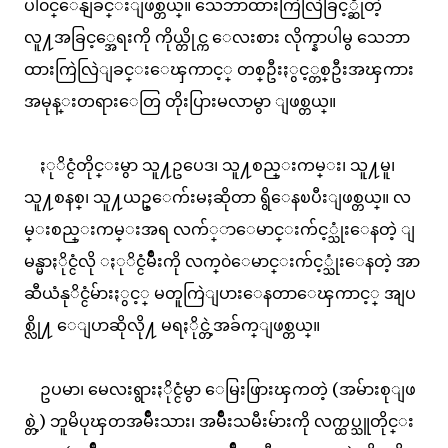
ပါ၀င္ေနျခင္းျဖစ္တယ္။ သေဘာထားကြဲလြဲခြင့္ဆိုတဲ့
လူ႔အခြင့္အေရးကို ကိုယ္တိုင္က ေလးစား လိုက္နာပါမွ သေဘာ
ထားကြဲလြဲျခင္းေၾကာင့္ တစ္ဦးႏွင့္တစ္ဦးအၾကား
အမုန္းတရားေတြ တိုးပြားမလာမွာ ျဖစ္တယ္။
ႏုိင္ငံတိုင္းမွာ သူ႔ဥပေဒ၊ သူ႔စည္းကမ္း၊ သူ႔မူ၊
သူ႔စနစ္၊ သူ႔ယဥ္ေက်းမႈဆိုတာ ရွိေနၿပီးျဖစ္တယ္။ လ
မ္းစည္းကမ္းအရ လက်္ာေမာင္းက်င့္သုံးေနတဲ့ ျ
မန္မာႏိုင္ငံလို ႏုိင္ငံမ်ဳိးကို လက္၀ဲေမာင္းက်င့္သုံးေနတဲ့ အာ
ဆီယံနုိင္ငံမ်ားႏွင့္ မတူကြဲျပားေနတာေၾကာင့္ အျပ
စ္လို႔ ေျပာဆိုလို႔ မရႏိုင္တဲ့အခ်က္ျဖစ္တယ္။
ဥပမာ၊ မေလးရွားႏိုင္ငံမွာ ေမြးဖြားၾကတဲ့ (အမ်ားစုျဖ
စ္တဲ့) ဘူမိပုၾတအမ်ဳိးသား၊ အမ်ဳိးသမီးမ်ားကို လက္ထပ္သူတိုင္း