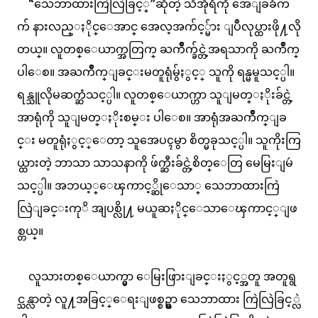
“သေဘာထားကြဲလြဲခြင့္”ဆိုတဲ့ သီအိုရီကို အေျခခံက်
က် နားလည္ႏိုင္ေအာင္ အေလ့အက်င့္မ်ား ျပဳလုပ္ထားဖို႔လို
တယ္။ လူတစ္ေယာက္အတြက္ ႀကဳိက္ခ်င္တဲ့အရသာကို ႀကဳိက္
ပါေစ။ အႀကိဳက္ျခင္းမတူရုံမွ်ႏွင့္ သူကို ရန္မမူသင့္ပါ။
ရန္သူလိုမဆက္ဆံသင့္ပါ။ လူတစ္ေယာက္ဟာ သူျမတ္ႏိုးခ်င္တဲ့
အာရုံကို သူျမတ္ႏိုးစမ္း ပါေစ။ အာရုံအႀကဳိက္ျခ
င္း မတူရုံႏွင့္ေတာ့ သူအေပၚမွာ စိတ္မခုသင့္ပါ။ သူကိုးကြ
ယ္ထားတဲ့ ဘာသာ သာသနာကို ဖ်က္ဆီးခ်င္တဲ့စိတ္ေတြ မေမြးျမဴ
သင့္ပါ။ အဘယ့္ေၾကာင့္ဆိုေသာ္ သေဘာထားကြဲ
လြဲျခင္းကုိ အျပစ္လို႔ မယူဆႏိုင္ေသာေၾကာင့္ျဖ
စ္တယ္။
လူသားတစ္ေယာက္မွာ ေမြးဖြားျခင္းႏွင့္အတူ အတူရွ
င္သန္လာတဲ့ လူ႔အခြင့္ေရးျဖစ္စဥ္မွာ သေဘာထား ကြဲလြဲခြင့္လဲ