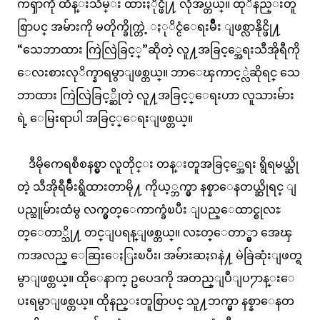
ကၡာကို ထိန္းသိမ္း ထားႏိုင္ဖို႔ လိုအပ္တယ္။ ထုိနည္းတူ
စြာပင္ အမ်ားကို မတိုက္ခိုက္တဲ့ ႏုိင္ငံေရးမ်ဳိး ျဖစ္လာနိုင္ဖို႔
“သေဘာထား ကြဲလြဲခြင့္”ဆိုတဲ့ လူ႔အခြင့္အေရးသီအိုရီကို
ေလးစားလုိက္နာရမွာျဖစ္တယ္။ ဘာေၾကာင့္လဲဆိုရင္ သေ
ဘာထား ကြဲလြဲခြင့္ဆိုတဲ့ လူ႔အခြင့္ေရးဟာ လူသားမ်ား
ရဲ့ ေမြးရာပါ အခြင့္ေရးျဖစ္တယ္။
ဒီမိုကေရစီစနစ္မွာ လူတိုင္း တန္းတူအခြင့္အေရး ရွိရမယ္ဆို
တဲ့ သီအိုရီမ်ဳိးရွိထားတာမို႔ ကိုယ့္ဘက္မွာ နစ္နာေနတယ္ဆိုရင္ ျ
ပည္သူမ်ားထံမွ လက္မွတ္ေကာက္ခံၿပီး ျပည္ေထာင္စုလႊ
တ္ေတာ္သို႔ တင္ျပရန္ျဖစ္တယ္။ လႊတ္ေတာ္မွာ အေၾ
ကအလည္ ေဆြးေႏြးၿပီး၊ အမ်ားဆႏၵနဲ႔ မဲခြဲဆုံးျဖတ္ရ
မွာျဖစ္တယ္။ ထိုေနာက္ ဥပေဒကို အတည္ျပဳျပ႒ာန္းေ
ပးရမွာျဖစ္တယ္။ ထိုနည္းတူစြာပင္ သူ႔ဘက္မွာ နစ္နာေနတ