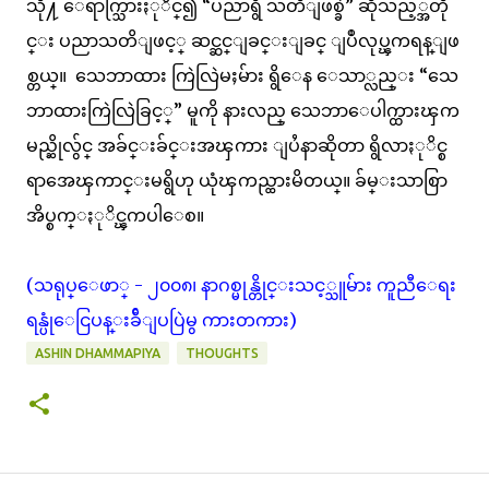
သို႔ ေရာက္သြားႏုိင္၍ “ပညာရွိ သတိျဖစ္ခဲ” ဆိုသည့္အတို
င္း ပညာသတိျဖင့္ ဆင္ဆင္ျခင္းျခင္ ျပဳလုပ္ၾကရန္ျဖ
စ္တယ္။ သေဘာထား ကြဲလြဲမႈမ်ား ရွိေန ေသာ္လည္း “သေ
ဘာထားကြဲလြဲခြင့္” မူကို နားလည္ သေဘာေပါက္ထားၾက
မည္ဆိုလွ်င္ အခ်င္းခ်င္းအၾကား ျပႆနာဆိုတာ ရွိလာႏုိင္စ
ရာအေၾကာင္းမရွိဟု ယုံၾကည္ထားမိတယ္။ ခ်မ္းသာစြာ
အိပ္စက္ႏုိင္ၾကပါေစ။
(သရုပ္ေဖာ္ - ၂၀၀၈၊ နာဂစ္မုန္တိုင္းသင့္သူမ်ား ကူညီေရး
ရန္ပုံေငြပန္းခ်ီျပပြဲမွ ကားတကား)
ASHIN DHAMMAPIYA
THOUGHTS