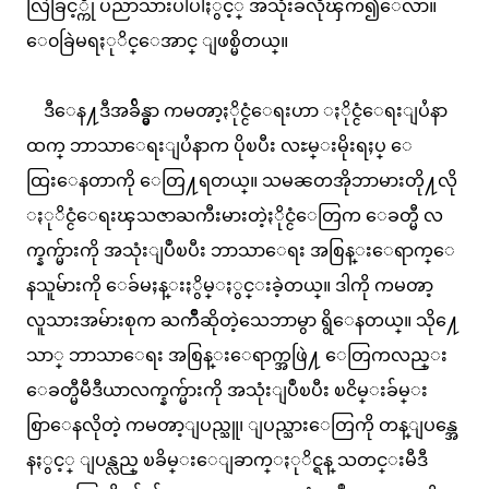
လြဲခြင့္ကို ပညာသားပါပါႏွင့္ အသုံးခ်လိုၾက၍ေလာ။
ေ၀ခြဲမရႏုိင္ေအာင္ ျဖစ္မိတယ္။
ဒီေန႔ဒီအခ်ိန္မွာ ကမၻာ့ႏိုင္ငံေရးဟာ ႏိုင္ငံေရးျပႆနာ
ထက္ ဘာသာေရးျပႆနာက ပိုၿပီး လႊမ္းမိုးရႈပ္ ေ
ထြးေနတာကို ေတြ႔ရတယ္။ သမၼတအိုဘာမားတို႔လို
ႏုိင္ငံေရးၾသဇာႀကီးမားတဲ့ႏိုင္ငံေတြက ေခတ္မီ လ
က္နက္မ်ားကို အသုံးျပဳၿပီး ဘာသာေရး အစြန္းေရာက္ေ
နသူမ်ားကို ေခ်မႈန္းႏွိမ္ႏွင္းခဲ့တယ္။ ဒါကို ကမၻာ့
လူသားအမ်ားစုက ႀကိဳဆိုတဲ့သေဘာမွာ ရွိေနတယ္။ သို႔ေ
သာ္ ဘာသာေရး အစြန္းေရာက္အဖြဲ႔ ေတြကလည္း
ေခတ္မီမီဒီယာလက္နက္မ်ားကို အသုံးျပဳၿပီး ၿငိမ္းခ်မ္း
စြာေနလိုတဲ့ ကမၻာ့ျပည္သူ၊ ျပည္သားေတြကို တန္ျပန္အေ
နႏွင့္ ျပန္လည္ ၿခိမ္းေျခာက္ႏုိင္ရန္ သတင္းမီဒီ