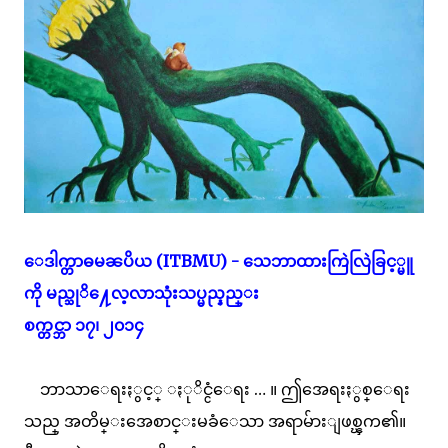
ေဒါက္တာဓမၼပိယ (ITBMU) - သေဘာထားကြဲလြဲခြင့္မူ
ကို မည္သုိ႔ေလ့လာသုံးသပ္မည္နည္း
စက္တင္ဘာ ၁၇၊ ၂၀၁၄
ဘာသာေရးႏွင့္ ႏုိင္ငံေရး … ။ ဤအေရးႏွစ္ေရး
သည္ အတိမ္းအေစာင္းမခံေသာ အရာမ်ားျဖစ္ၾက၏။