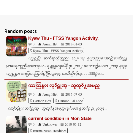
Random posts
Kyaw Thu - FFSS Yangon Activity,
💬 0
👤 Aung Htet
📅 2013-01-03
🔖Kyaw Thu - FFSS Yangon Activity
ႏွစ္သစ္ကို ႀကိဳဆိုလိုက္သည့္ (၁၂) ႏွစ္ျပည့္ေအာင္ပြဲေက်ာ္သူ
(နာေရးကူညီမႈအသင္း - ရန္ကုန္)ဇန္န၀ါရီ ၃၊ ၂၀၁၂ မဂၤလာ႐ွိေသာ ၂၀၁၃ ခုႏွစ္
ႏွစ္သစ္အား ေႏြးေထြးပ်ဴငွါစြာျဖင့္ ႀကိဳဆိုလွ်က္ . . . .ႏိုင္ငံေ...
ကာတြန္း လုိင္လုဏ္ - သူတုိ႔အမည္
💬 0
👤 Aung Htet
📅 2015-07-03
🔖Cartoon Box
🔖Cartoon Lai Lone
ကာတြန္း လုိင္လုဏ္ - သူတုိ႔အမည္ (မုိးမခ) ဇူလုိင္ ၃၊ ၂၀၁၅ ...
current condition in Mon State
💬 0
👤 Unknown
📅 2010-05-12
🔖Burma News Headlines