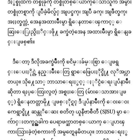
ဒီႏွစ္ခုထဲက တစ္ခုခုကို တစ္စုံတစ္ေယာက္ေသာသူက အမွား
တစ္စုံတစ္ရာကို ျပဳခဲ့မိလွ်င္ အျပင္ခက္၊ အျပဳ ခက္၊ အျဖဳတ္ခက္၊
အႏႈတ္ခက္တဲ့ အေနအထားမ်ဳိးမွာ ရွိေနတာေၾကာင့္ ေ
ဆြးေႏြးညွိႏႈိင္းဖို႔ ခက္ခဲတဲ့အေန အထားမ်ဳိးမွာ ရွိေနျခ
င္းျဖစ္၏။
ဒီေတာ့ ဒီလိုအခက္ခဲမ်ဳိးကို ၿငိမ္းခ်မ္းစြာ ေျဖရွ
င္းေပးႏိုင္တဲ့ နည္းမ်ဳိးေတြ ရွာေဖြေပးႏိုင္ဖို႔ လုိအပ္လာ
တယ္။ သို႔ေသာ္ ဘာသာေရးႏွင့္ ႏုိင္ငံေရးျပႆနာမ်ဳိး
ဆိုတာ ရႈပ္ေထြးလွတဲ့ အစ္ရႈးေတြ (မ်ားေသာအားျဖ
င့္) ရွိေနတတ္တာမို႔ ျဖစ္ႏိုင္ရင္ ဒီျပႆနာမ်ဳိးကို ေ၀းေ၀း
ကေရွာင္ဖို႔ ဆန္ဟုိေဆး စတိတ္ ယူနီဗာစီတီ (SJSU) မွာ ေ
က်ာင္းတက္စဥ္အခါက ပေရာဖက္ဆာတစ္ေယာက္ ေျပာၾ
ကားသြားခဲ့တဲ့စကားကို အမွတ္ရေနမိတယ္။ ဘာသာေရးႏွ