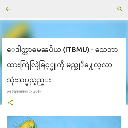
Skip to main content
ေဒါက္တာဓမၼပိယ (ITBMU) - သေဘာ
ထားကြဲလြဲခြင့္မူကို မည္သုိ႔ေလ့လာ
သုံးသပ္မည္နည္း
on
September 17, 2014