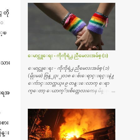
မ္းသြားလို႔ အရိုးအစားထိုးကုသျခင္း လုပ္ပါ
တို
တယ္။ အရိုးအထူးကု ဆရာဝန္က ဝိတိုရိယေဟာ္တ
ယ္လိုအခန္းမွာ တရက္ က်ပ္ ၃ ေသာင္းနဲ႔ေနေ
းေ
စၿပီး၊ အာရွေတာ္ဝင္ခြဲစိတ္ခန္းကို ငွားရမ္းခြဲစိ
 ့ၿ
တ္ အရိုးအစားထိုးကုပါတယ္။ ေဆးစစ္၊ေဆး
ဝယ္၊ ခြဲစိတ္ကု၊ အရိုးအစားထိုးပစၥည္း စတဲ့စရိ
တ္ေတြနဲ႔ေဆးရံုမွာ ၂ ပတ္ေနထိုင္စရိတ္ သိ
ေမာင္လူေရး - ကိုကိုရဲ႕ ညီမေလးအခ်စ္ (၁)
န္း ၇၀ ေလာက္ ကုန္သြားပါတယ္။ သူငယ္ခ်င္းျ
ားသား
ဖစ္သူကို လာေတြ႔ရင္း ဟိုတယ္လို သန္႔ရွင္း
ေမာင္လူေရး - ကိုကိုရဲ႕ ညီမေလးအခ်စ္ (၁)
သပ္ရပ္တဲ့ ဝိတိုရိယေဆးရံုမွာ စီတီစကင္ နဲ႔ အမ္အာ
(မိုုးမခ) ဇြန္ ၂၃၊ ၂၀၁၈ ေစ်းေရာင္းရင္းနဲ႔
အိုင္1 စက္ခန္းကိုေတြ႔လို႔ေမးၾကည့္ေ
ေက်ာင္းတက္တယ္။ ၉ တန္းေလာက္ ေရာ
တာ့ တခါစမ္းရင္ က်ပ္တသိန္းေက်ာ္ က်သင့္တ
က္ေတာ့ ေယာက္်ားစိတ္ကေလးကေန မိန္းမစိ
ိုးရအ
ယ္သိရပါတယ္။ တခါတေလ ကိုယ္လက္ေျခ၊
တ္ေလး ေပါက္လာတယ္။ အေဖတို႔က လက္ဖက္ရ
ဦးေႏွာက္ေတြ အေသးစိတ္ၾကည့္လိုရင္ ဒီစက္ၾ
ည္နဲ႔ ထပ္တရာေရာင္းတယ္။ အဲဒါ ဝိုင္းကူ
ကီးေတြနဲ႔ စမ္းသပ္ရပါတယ္။ ခႏၱာကိုယ္အစိတ္ပို
့
တာေပါ့။ မိန္းကေလး အေပါင္းအသင္းလ
င္း ကလီစာေတြကိုၾကည့္ရႈတဲ့ အာလထ
ည္း မ်ားတယ္။ ငယ္ငယ္တုန္းကေတာ့ အမေတြနဲ႔
းစား
ရာေဆာင္း2 စက္ေတြကေတာ့ ေစ်းသိပ္မႀ
ေနတာဆုိေတာ့ သနပ္ခါးေလးေတြ လိမ္း
တြန္း
ကီးလို႔ ျမန္မာျပည္ေဆးရံုတိုင္းရွိပါတယ္။
တယ္။ ပန္းပန္တယ္။ မိန္းကေလး အဝတ္အစားေ