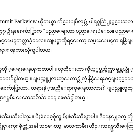
it Parkview ဟိုတယ္မွာ က်င္းပျပဳလုပ္တဲ့ ပါရဂူဘြဲ႕ႏွင္းသဘ
ကၠ႒ ဦးနႏၵေက်ာ္စြာက "ပညာေရးဟာ ပညာေရးပဲေလ။ ပညာေရ
္ စင္ေပၚတက္လာခဲ့ေလ။ အျပင္မွာဆိုရင္ေတာ့ လမ္းေပၚက ရန္ပြဲျဖ
င္း ၾကားလိုက္ရပါတယ္။
ု ့ေရးေနၾကတာပါ ။ လူတိုင္းဟာ ကိုယ့္ရပ္တည္ခ်က္သာ မွန္တယ္လို ့
ဲေမးခ်င္ပါတယ္ ။ ျပည္သူ႕လႊတ္ေတာ္ဆိုတဲ့ နိဳင္ငံေရးစင္ျမင့္ေ
ႏၵေက်ာ္စြာဟာ.. တရားနဲ ့အညီေရာက္ေနတာလား? ျပည္သူလူထုရ
ရပ္ၿပီး ေသေသခ်ာခ်ာ ေျဖေစခ်င္ပါတယ္ ။
ႏၷဲသီးမသီးပါဘူး ။ ပိႏၷဲေစ့စိုက္မွ ပိႏၷဲသီးသီးမွာပါ ။ ဒီေန႔ေခတ္ တ
ပ္ကိုင္းကူး စိုက္တဲ့အခါ သစ္ေတာ့-မာလကာမ်ိဳး၊ ဟိုင္းဘရစ္ဒ္အသီးေတ