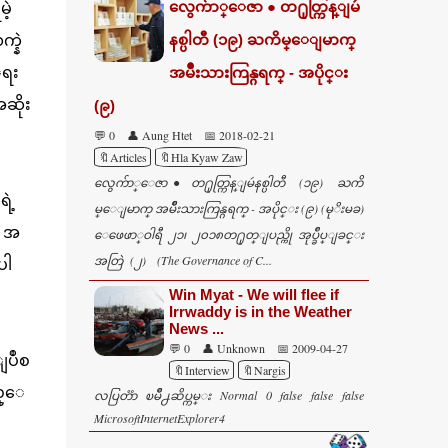
လွေက်ာ္ေဇာ ● တ႐ုတ္ကြန္ျမဴ
ဲ့
္နဲ
နစ္ပါတီ (၁၉) ႀကိမ္ေျမာက္
ေရး
အမ်ဳိးသားကြန္ဂရက္ - အပိုင္း
ဆိုး
(၉)
💬 0
👤 Aung Htet
📅 2018-02-21
🔖Articles
🔖Hla Kyaw Zaw
လွေက်ာ္ေဇာ ● တ႐ုတ္ကြန္ျမဴနစ္ပါတီ (၁၉) ႀကိ
ဲ့
မ္ေျမာက္ အမ်ဳိးသားကြန္ဂရက္ - အပိုင္း (၉) (မုိးမခ)
ု အ
ေဖေဖာ္ဝါရီ ၂၁၊ ၂၀၁၈တ႐ုတ္ျပည္ကို အုပ္ခ်ဳပ္ျခင္း
အတြဲ (၂) (The Governance of C...
ပါ
Win Myat - We will flee if
Irrwaddy is in the Weather
News ...
💬 0
👤 Unknown
📅 2009-04-27
ျပဳစ
🔖Interview
🔖Nargis
ည္ေ
လပြတၱာ ၿမိဳ႕ဆိပ္ကမ္း Normal 0 false false false
MicrosoftInternetExplorer4