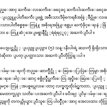
လည္ေအာင္ ႀကီးေလးႀကီးေခၚေခၚ ႀကီးငါးႀကီးေခၚေခၚ 
ဳတဲ့ ျပည္သူ႔ပါတီႀကီးျဖစ္တဲ့ အမ်ိဳးသားဒီမိုကေရစီအဖြဲ ့ခ်ဳပ္ကိုေလ
ပါတီစစ္စစ္ေတြနဲ႔ အစိုးရအဖြဲ႔၊ စစ္တပ္၊ ႀကံ့ခိုင္ေရးနဲ ့ဖြံ
း ေတြ႔ဆံုအေျဖရွာနိဳင္ဘို ့ရဲရဲရင့္ရင့္ အႀကံျပဳပါ ။
ပင္ဆင္ဘို ့ ျပည္သူျပည္သား (၅) သန္းနီးပါးရဲ့ ဆႏၵကို ရိုးရိုးသ
္မလဲဆိုတာ ျပတ္ျပတ္သားသား အႀကံျပဳတိုက္တြန္းပါ ။
ွန္တဲ့ၿငိမ္းခ်မ္းေရးကို တည္ေဆာက္နိဳင္ဘို ့ ေဆြးေႏြးပြဲေတြမွာ အစ
စစ္ေရးေခါင္းေဆာင္ စစ္ဗိုလ္ခ်ဳပ္ႀကီးေတြ အုပ္စီးေဆြးေႏြးလို ့
မင္ေတြနဲ ့အပစ္ရပ္ကေလးေတာင္ လက္မွတ္မထိုးခ်င္ၾကတာ.. ျပည္သူ 
.. မေထာက္မညွာ သတိေပးအႀကံျပဳပါ ။ ၿပီးရင္ ျငိမ္းခ်မ္းေရ
 ျပည္သူကို တကယ္ကိုယ္စားျပဳသူေတြ ပါ၀င္နိဳင္ေအာင္ အေလးထား တိုက္