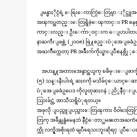
ျမန္မာႏိုင္ငံရဲ့ ေရြးေကာက္ပြဲေတြမွာ ႏိုင္သူအကုန္
အၾကပ္အတည္းေတြရွိခဲ့ေၾကာင္း၊ PR စနစ္ က်င္
ကာင္းလည္း ဦးေက်ာ္၀င္းက ေျပာပါတယ္။
နာႀကီးျဖစ္တဲ့ (၂၀၀၈) ဖြဲ႔စည္းပံုအေျခခံ
အႀကိဳက္ကေတာ့ PR အခ်ိဳးက်ကိုယ္စားျပဳစနစ္လိ
အဟန္႔အတားအေနွာင္အယွက္ ၿခိမ္းေျခာက္မွဳ
(၅) သန္းနီးပါးရဲ့ ဆႏၵကို မသိခ်င္ေယာင္ေဆာင္ထာ
ပံုအေျခခံဥပေဒ ကိုလူထုဆႏၵနဲ ့ညိွနိဳင္းျပင္ဆင္
သြားခ်င္တဲ့ အာသီသရွိပံုရတယ္။
အခုလို ျပည္သူျပည္သားေတြၾကား ၀ိ၀ါဒေတြကြဲျပ
တြက္ အခ်ိန္ကုန္ခံမေနဘဲ နိဳင္ငံေတာ္သမၼတအႀ
က္ကို လက္ရွိအစိုးရထံ မျပဳရေသးဘူးဆိုရင္ ျပဳေပ