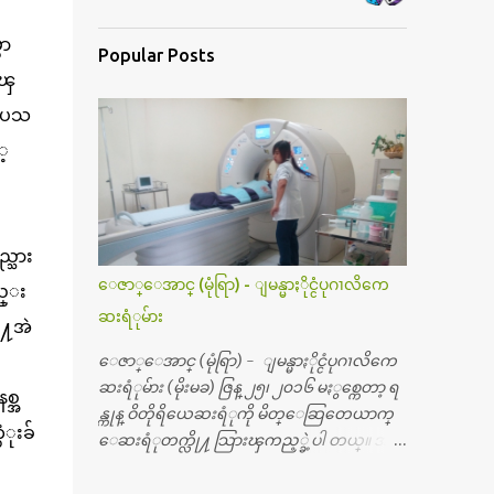
ွာ
Popular Posts
ေၾ
ျပသ
့
္သား
ေဇာ္ေအာင္ (မုံရြာ) - ျမန္မာႏိုင္ငံပုဂၢလိကေ
စည္း
ဆးရံုမ်ား
ဲ႔အဲ
ေဇာ္ေအာင္ (မုံရြာ) - ျမန္မာႏိုင္ငံပုဂၢလိကေ
ဆးရံုမ်ား (မိုးမခ) ဇြန္ ၂၅၊ ၂၀၁၆ မႏွစ္ကေတာ့ ရ
စ္အ
န္ကုန္ ဝိတိုရိယေဆးရံုကို မိတ္ေဆြတေယာက္
ုးခ်
ေဆးရံုတက္လို႔ သြားၾကည့္ခဲ့ပါ တယ္။ အရ
က္ေသာက္ျခင္းဒဏ္ေၾကာင့္ အသက္
၅၀ အရြယ္မွာ ေပါင္ညႇပ္ရိုးတြင္း ခ်င္ဆီေတြ ကုန္ခ