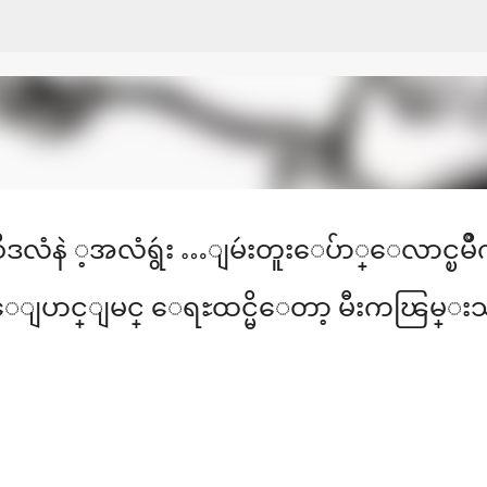
Skip to main content
စီဒလံနဲ ့အလံရွဴး …ျမဴးတူးေပ်ာ္ေလာင္ၿမိဳ
ာင္ေျပာင္ျမင္ ေရႊထင္မိေတာ့ မီးကၽြမ္း