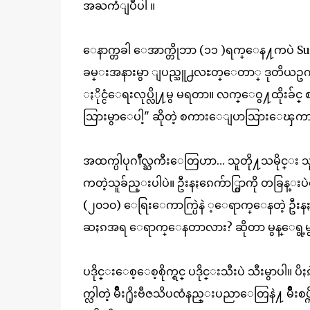
အႀကံျပဳပါ ။
ေနာက္တခါ ေအာက္တိုဘာ (၁၁ )ရက္ေန႔ကပဲ Summ
ခမ္းအနားမွာ ျပည္သူ႕လႊတ္ေတာ္ ဒုတိယဥ
ႏိုင္ငံေရးလုပ္လို႔မွ မရတာ။ လက္ေဝွ႔ထိုးခ်င
သြားမွာေပါ့" ဆိုတဲ့ စကားေျပာသြားေၾကာ
အထက္ပါပုဂၢိဳလ္ႀကီးေတြဟာ… သူတို႔သမိုင္း သူတိ
ကတဲ့သူခ်ည္းပါပဲ။ ဦးနႏၵေက်ာ္စြာကို တခြန္းပ
(၂၀၁၀) ေရြးေကာက္ပြဲနဲ ့ေရာက္ေနတဲ့ ဦးန
ဆႏၵအရ ေရာက္ေနတာလား? ဆိုတာ မွန္ေရွ့မွာ
ပဒိုင္းေစ့ေစ့စိုက္ရင္ ပဒိုင္းသီးပဲ သီးမွာပါ။ ပိ
က္လါတဲ့ မ်ိဳး႐ိုးဗီဇသိပၸံနည္းပညာေတြနဲ႔ မ်ိဳးစ