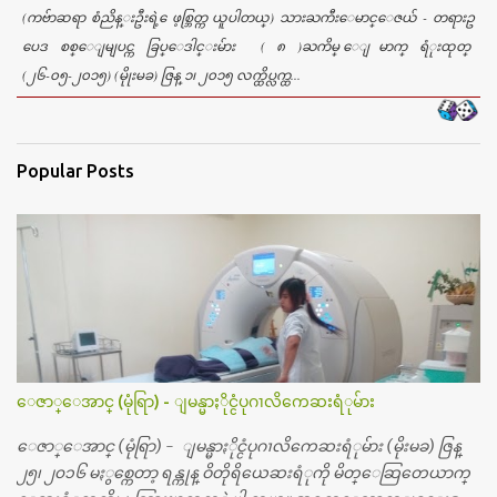
(ကဗ်ာဆရာ စံညိန္းဦးရဲ့ ေဖ့စ္ဘြတ္က ယူပါတယ္) သားႀကီးေမာင္ေဇယ် - တရားဥ
ပေဒ စစ္ေျမျပင္က ခြပ္ေဒါင္းမ်ား ( ၈ )ႀကိမ္ ေျမာက္ ရံုးထုတ္
(၂၆-၀၅-၂၀၁၅) (မိုုးမခ) ဇြန္ ၁၊ ၂၀၁၅ လက္ထိပ္လက္ထ...
Popular Posts
ေဇာ္ေအာင္ (မုံရြာ) - ျမန္မာႏိုင္ငံပုဂၢလိကေဆးရံုမ်ား
ေဇာ္ေအာင္ (မုံရြာ) - ျမန္မာႏိုင္ငံပုဂၢလိကေဆးရံုမ်ား (မိုးမခ) ဇြန္
၂၅၊ ၂၀၁၆ မႏွစ္ကေတာ့ ရန္ကုန္ ဝိတိုရိယေဆးရံုကို မိတ္ေဆြတေယာက္