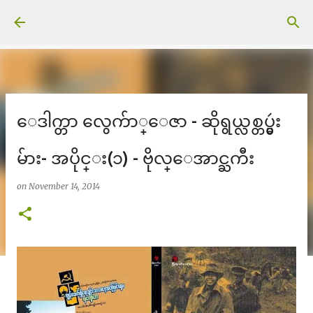
Skip to main content
ေဒါက္တာ လွေက်ာ္ေဇာ - ဆိုရွယ္လစ္တပ္မွဴး
မ်ား- အပိုင္း(၁) - ဗိုလ္ေအာင္ႀကီး
on
November 14, 2014