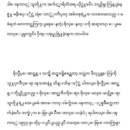
ဒါေၾကာင့္ပဲ သူတို႔က အက်င့္စာရိတၱအရ ယိုင္နဲ႔ၿပီး ဘယ္လိုမွ ကြန္ျမဴန
စ္နဲ႔ မနီးစပ္ႏိုင္တဲ့ (ရဲေဘာ္သံုးက်ိပ္ဝင္ အမ်ားစုရဲ႕ ေလးစားမႈလည္း မ
ခံရဘဲ တေကာင္ႀကြက္ျဖစ္ေနတဲ့) ဗိုလ္ေနဝင္းကို ဆရာတင္၊ ေျမေ
တာင္ေျမွာက္ၿပီး ဂိုဏ္းအုပ္စု ဖြဲ႔ခဲ့ၾက တာပါပဲ။
ဗိုလ္ခ်ဳပ္ေအာင္ဆန္း သက္ရွိ ထင္ရွားရွိစဥ္ကေတာ့ တပ္ထဲက ဒီလုပ္ဟန္ေတြကို
သူ႔ပုဂၢိဳလ္ေရး ၾသဇာနဲ႔ ထိန္းသိမ္းႏိုင္ခဲ့ ပါတယ္။ ဗိုလ္ခ်ဳပ္ေအာင္ဆ
န္း ကိုယ္တိုင္ကလည္း ဗိုလ္ေအာင္ႀကီးကိုေရာ၊ ဗိုလ္ေမာင္ေမာင္ကိုေရာ
သူတို႔ရဲ႕ အေျခခံ အားေကာင္းခ်က္မ်ားေၾကာင့္ ႏွစ္ၿခိဳက္သေဘာ
က်ခဲ့ၿပီး ဘက္စံုက ေမြးျမဴ ပ်ဳိးေထာင္ေပးခဲ့ပံု ရပါတယ္။ ဒါေၾ
ကာင့္ပဲ ၁၉၄၇ ခု၊ တိုင္းျပဳျပည္ျပဳ လႊတ္ေတာ္ေရြးေကာက္ပြဲမွာ