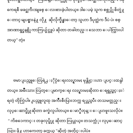
ကေရစီ ဖခင္ႀကီးအျဖစ္ ေလးစားခဲ့ပါတယ္။ ဒါေပမဲ့ သူက စစ္တပ္ကို စိတ္နဲ႔
ေတာင္ မျပစ္မွားနဲ႔ လို႔ ဆိုလိုက္ခ်ိန္မွာေတာ့ သူဟာ ဒီပုတ္ထဲက ဒီပဲ ပဲ၊ စစ္
အာဏာရွင္စနစ္ကို ကာကြယ္ခ်င္သူပဲ ဆိုတာ တခါတည္း သေဘာ ေပါက္သြားပါ
တယ္” တဲ့။
ဗမာျပည္သူေတြရဲ႕ ႏိုင္ငံေရးလႈပ္ရွားမႈ မုန္တိုင္းဟာ ျပင္းထန္ပါ
တယ္။ အမ်ဳိးသား လြတ္ေျမာက္ေရး လႈပ္ရွားမႈဆိုတာ ေရရွည္ဆင္ႏႊဲ
ရတဲ့ တိုက္ပြဲပါ။ ျပည္သူလူထု အက်ဳိးစီးပြားဘက္က ရပ္တည္ၿပီး တသမတ္တည္း
လုပ္ေဆာင္ဖို႔ဆိုတာ ခက္ခဲလွပါတယ္။ ေမာ္စီတုန္း ေျပာဖူးသလိုပဲ။
“ ကိစၥေကာင္း တခုလုပ္ဖို႔ ဆိုတာ လြယ္တယ္။ တသက္လံုး လုပ္ေဆာင္
သြား ဖို႔ ဟာကေတာ့ ခက္တယ္ ”ဆိုတဲ့ အတိုင္းပါပဲ။