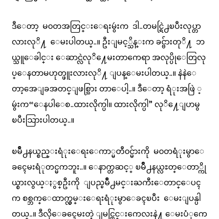
ဒီေတာ့ မ၀တအတြင္းေရးမွဴးက ဒါ..တမင္ရြဲ႕ၿပီးလုပ္တာ
လားလုိ႔ ေမးပါတယ္..။ ဦးျမင့္သိန္းက ခင္ဗ်ားတုိ႔ ဘ
ယ္သူေခါင္း ေဆာင္လဲလုိ႔ေမးတာကေရာ အလုပ္ပိုေတြလု
ပ္ေနတာမဟုတ္ဖူးလားလုိ႔ ျပန္ေမးပါတယ္..။ နဲနဲေ
တာ့အေျခအတင္ျဖစ္သြား တာေပါ့..။ ဒီေတာ့ ရံုးအဖြဲ ့
မွဴးက“ေနပါေစ..ထားလိုက္ပါ။ ထားလိုက္ပါ” လုိ႔ေျပာမွ
ၿပီးသြားပါတယ္..။
ၿမိဳ႕နယ္စည္းရံုးေရးေကာ္မတီ၀င္မ်ားကို မ၀တရံုးမွာေ
ခၚေမးရံုတင္မကဘူး..။ ေနာက္တဆင့္ ၿမိဳ႕နယ္လႊတ္ေတာ္ကို
ယ္စားလွယ္ႏွစ္ဦးကို ျပည္ၿမိဳ႕မင္းႀကီးေတာင္ေပၚ
က စစ္ဘက္ေထာက္လွမ္းေရးရံုးမွာေခၚၿပီး ေမးျပန္ပါ
တယ္..။ ဒီလိုေခၚေမးတဲ့ ျမင္ကြင္းကေလးနဲ႔ ေမးပံုကေ