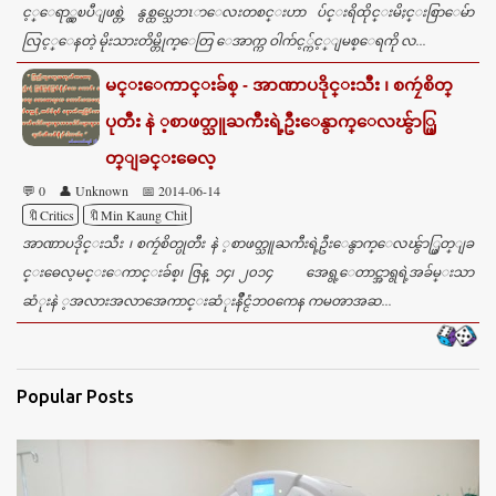
င့္ေရာ္လွၿပီျဖစ္တဲ့ နွစ္ထပ္သေဘၤာေလးတစင္းဟာ ပ်င္းရိထိုင္းမိႈင္းစြာေမ်ာ
လြင့္ေနတဲ့ မိုးသားတိမ္တိုက္ေတြ ေအာက္က ဝါက်င့္က်င့္ျမစ္ေရကို လ...
မင္းေကာင္းခ်စ္ - အာဏာပဒိုင္းသီး ၊ စကၠဴစိတ္
ပုတီး နဲ ့စာဖတ္သူႀကီးရဲ့ဦးေနွာက္ေလၽွ်ာ္ဖြ
တ္ျခင္းဓေလ့
💬 0
👤 Unknown
📅 2014-06-14
🔖Critics
🔖Min Kaung Chit
အာဏာပဒိုင္းသီး ၊ စကၠဴစိတ္ပုတီး နဲ ့စာဖတ္သူႀကီးရဲ့ဦးေနွာက္ေလၽွ်ာ္ဖြတ္ျခ
င္းဓေလ့မင္းေကာင္းခ်စ္၊ ဇြန္ ၁၄၊ ၂၀၁၄ အေရွ့ေတာင္အာရွရဲ့အခ်မ္းသာ
ဆံုးနဲ ့အလားအလာအေကာင္းဆံုးနိဳင္ငံဘ၀ကေန ကမၻာအဆ...
Popular Posts