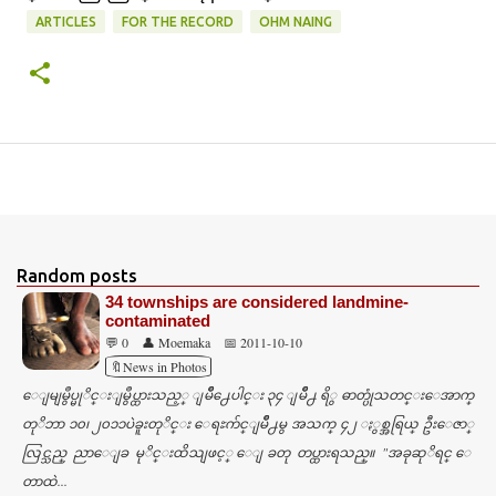
ARTICLES
FOR THE RECORD
OHM NAING
Random posts
34 townships are considered landmine-
contaminated
💬 0
👤 Moemaka
📅 2011-10-10
🔖News in Photos
ေျမျမွဳပ္မုိင္းျမွဳပ္ထားသည့္ ျမိဳ႕ေပါင္း ၃၄ ျမိဳ႕ ရိွ ဓာတ္ပုံသတင္းေအာက္
တုိဘာ ၁၀၊ ၂၀၁၁ပဲခူးတုိင္း ေရႊက်င္ျမိဳ႕မွ အသက္ ၄၂ ႏွစ္အရြယ္ ဦးေဇာ္
လြင္သည္ ညာေျခ မုိင္းထိသျဖင့္ ေျခတု တပ္ထားရသည္။ "အခုဆုိရင္ ေ
တာထဲ...