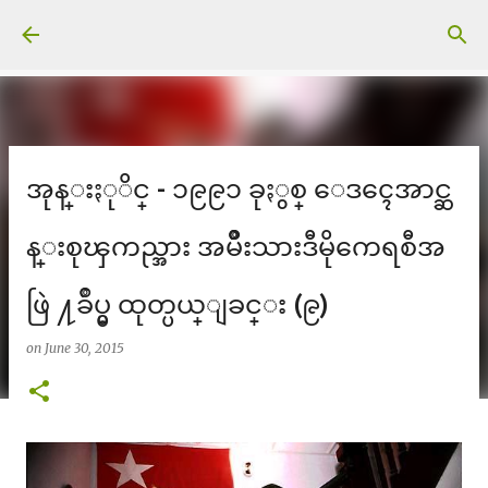
Skip to main content
အုန္းႏုိင္ - ၁၉၉၁ ခုႏွစ္ ေဒၚေအာင္ဆ
န္းစုၾကည္အား အမ်ဳိးသားဒီမိုကေရစီအ
ဖြဲ ႔ခ်ဳပ္မွ ထုတ္ပယ္ျခင္း (၉)
on
June 30, 2015