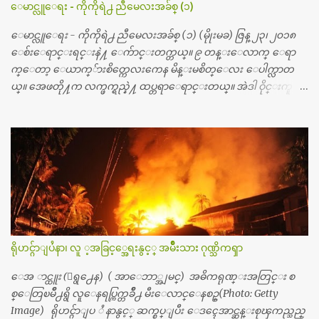
ေမာင္လူေရး - ကိုကိုရဲ႕ ညီမေလးအခ်စ္ (၁)
စိတ္ၾကည့္လိုရင္ ဒီစက္ၾကီးေတြနဲ႔ စမ္းသပ္ရပါတယ္။ ခႏၱာကိုယ္အစိတ္ပို
င္း ကလီစာေတြကိုၾကည့္ရႈတဲ့ အာလထရာေဆာင္း2 စက္ေတြ
ေမာင္လူေရး - ကိုကိုရဲ႕ ညီမေလးအခ်စ္ (၁) (မိုုးမခ) ဇြန္ ၂၃၊ ၂၀၁၈
ကေတာ့ ေစ်းသိပ္မႀကီးလို႔ ျမန္မာျပည္ေဆးရံုတိုင္းရွိပါတယ္။
ေစ်းေရာင္းရင္းနဲ႔ ေက်ာင္းတက္တယ္။ ၉ တန္းေလာက္ ေရာ
တစ္ခါစမ္းရင္ က်ပ္တစ္ေသာင္းေလာက္ က်သင့္ပါတယ္။ စာေရးသူ လြ
က္ေတာ့ ေယာက္်ားစိတ္ကေလးကေန မိန္းမစိတ္ေလး ေပါက္လာတ
န္ခဲ့တဲ့ (၂)...
ယ္။ အေဖတို႔က လက္ဖက္ရည္နဲ႔ ထပ္တရာေရာင္းတယ္။ အဲဒါ ဝိုင္းကူ
တာေပါ့။ မိန္းကေလး အေပါင္းအသင္းလည္း မ်ားတယ္။ ငယ္ငယ္တု
န္းကေတာ့ အမေတြနဲ႔ ေနတာဆုိေတာ့ သနပ္ခါးေလးေတြ လိမ္း
တယ္။ ပန္းပန္တယ္။ မိန္းကေလး အဝတ္အစားေတြကိုလည္း ခုိးဝတ္တ
ယ္။ မိန္းမစိတ္ရွိေတာ့ ရွိေပမယ့္ ကိုယ့္ကိုယ္ကို မိန္းမစိတ္ေပါက္မွန္း
သိတာက ၉ တန္း၊ ၁၀ တန္းေလာက္ကမွ။ ညီအစ္ကို ေမာင္နွမ အားလံုး ၆
ေယာက္ရွိတယ္။ အစ္ကို ၃ ေယာက္၊ အစ္မ ႏွစ္ေယာက္။ အစ္ကိုေတြက
လည္း သူ႔ အေပါင္းအသင္းနဲ႔ သူဆိုေတာ့ အမေတြနဲ႔ဘဲ ေပါ
င္းတယ္။ ျပီးေတာ့ အေဖကလည္း ေယာက္်ားဆုိ ေယာ
က္်ားေလးလုိဘဲ ေနေစခ်င္တယ္။ အေဖ့ကို ေၾကာက္လည္း ေၾကာ
ရိုဟင္ဂ်ာျပႆနာ၊ လူ ့အခြင့္အေရးနွင့္ အမ်ိဳးသား ဂုဏ္သိကၡာ
က္ရတယ္။ ေယာက္်ားဘဝဆုိတာ ျမင့္ျမတ္တယ္ေပါ့။ ေယာ
က္်ားေလး စိတ္လည္း ရွိေအာင္ ဘာသာေရးလည္း လုိက္စားေအာင္
ေအ ာင္ထူး (ေရွ႕ေန) ( အာေဘာ္အျမင္) အဓိကရုဏ္းအတြင္း စ
တန္ခူးလဆုိ တစ္လလံုး ကိုရင္ ဝတ္ခုိင္းတယ္။ ေက်ာင္းမွာဆုိရင္ ေ
စ္ေတြၿမိဳ႕ရွိ လူေနရပ္ကြက္တခ်ိဳ႕ မီးေလာင္ေနစဥ္(Photo: Getty
ယာက္်ားေလးေတြက ကိုယ့္ကို ဘာပဲျဖစ္ျဖစ္ မၾကားတၾကား စ
Image) ရိုဟင္ဂ်ာျပ ႆ နာနွင့္ ဆက္စပ္ျပီး ေဒၚေအာင္ဆန္းစုၾကည္သည္