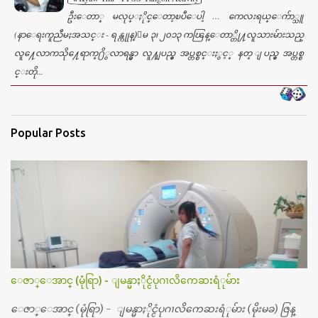
ဦးေတာ္ မလုပ္ႏိုင္ေတာ့ၿပီေပါ့ … ကေလးရယ္ေက်ာ္သူ
(နာေရးကူညီမႈအသင္း - ရန္ကုုန္)ေမ ၃၊ ၂၀၁၃ ကၽြန္ေတာ္တို႔လူသားမ်ားသည္
လူ႔ေလာကသို႔ေရာက္႐ိွလာရန္မွာ လူ႔ျပည္မွ အပ္တစ္စင္းႏွင့္ နတ္ ျပည္မွ အပ္တစ္စ
င္းတို...
Popular Posts
ေဇာ္ေအာင္ (မုံရြာ) - ျမန္မာႏိုင္ငံပုဂၢလိကေဆးရံုမ်ား
ေဇာ္ေအာင္ (မုံရြာ) - ျမန္မာႏိုင္ငံပုဂၢလိကေဆးရံုမ်ား (မိုးမခ) ဇြန္