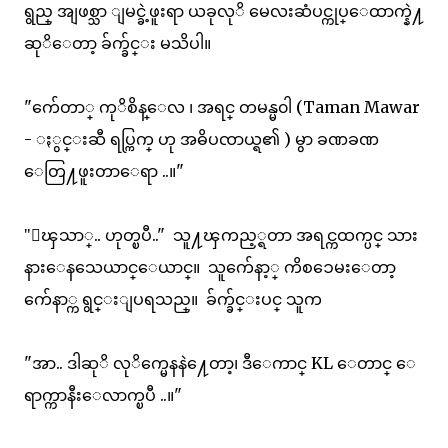
ရွည္ အျဖစ္သာ ျမင္ခဲ့ဖူးရာ ယခုလုိ မေလးဆံပင္ကုပ္ေထာက္နဲ႔
ဆုိေတာ့ ခ်က္ခ်င္း မသိပါ။
"က်ေတာ္ ကုိစိန္ေလ ၊ အရင္ တမန္မ၀ါ (Taman Mawar
- ႏွင္းဆီ ရပ္ကြက္ ဟု အဓိပၸာယ္ရ၏ ) မွာ ခဏခဏ
ေတြ႔ဖူးတာေရာ ..။"
"ေၾသာ္.. ဟုတ္ၿပီ.." သူ႔ၾကည့္ရတာ အရင္ကထက္ပင္ သား
နားေနသေယာင္ေယာင္။ သူက်ေနာ့္ ကိစၥေမးေတာ့
က်ေနာ္က ရွင္းျပရသည္။ ခ်က္ခ်င္းပင္ သူက
"အာ.. ဒါဆုိ လုိက္မေနနဲ႔ေတာ့၊ ဒီေကာင္ KL ေတာင္ ေ
ရာက္ကာနီးေလာက္ၿပီ ..။"