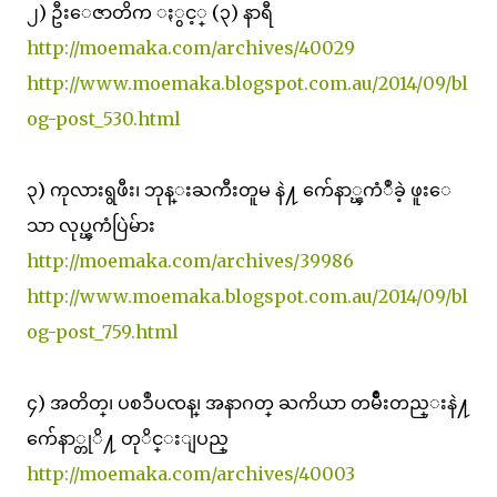
၂) ဦးေဇာတိက ႏွင့္ (၃) နာရီ
http://moemaka.com/archives/40029
http://www.moemaka.blogspot.com.au/2014/09/bl
og-post_530.html
၃) ကုလားရွဖီး၊ ဘုန္းႀကီးတူမ နဲ႔ က်ေနာ္ၾကံဳခဲ့ ဖူးေ
သာ လုပ္ၾကံပြဲမ်ား
http://moemaka.com/archives/39986
http://www.moemaka.blogspot.com.au/2014/09/bl
og-post_759.html
၄) အတိတ္၊ ပစၥဳပၸန္၊ အနာဂတ္ ႀကိယာ တမ်ဳိးတည္းနဲ႔
က်ေနာ္တုိ႔ တုိင္းျပည္
http://moemaka.com/archives/40003