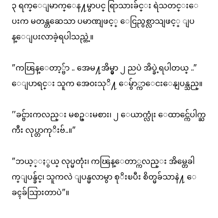
၃ ရက္ေျမာက္ေန႔မွာပင္ ရြာသားခ်င္း ရဲသတင္းေ
ပးက မတန္တဆေသာ ပမာဏျဖင့္ ေငြညွစ္လာသျဖင့္ ျပ
န္ေျပးလာခဲ့ရပါသည္တဲ့။
"ကၽြန္ေတာ့္ဗ်ာ .. အေမ႔အိမ္မွာ ၂ ညပဲ အိပ္ခဲ့ရပါတယ္ .."
ေျပာရင္း သူက အေ၀းသုိ႔ ေမွ်ာ္ကာေငးေနျပန္သည္။
''ခင္ဗ်ားကလည္း မစဥ္းမစား၊ ၂ ေယာက္လုံး ေထာင္က်ေပါက္ႀ
ကီး လုပ္တာကုိးဗ်..။"
"ဘယ့္ႏွယ္ လုပ္မတုံး၊ ကၽြန္ေတာ္ကလည္း အိမ္တေခါ
က္ျပန္ခ်င္၊ သူကလဲ ျပန္မလာမွာ စုိးၿပီး စိတ္မခ်သာနဲ႔ ေ
ခၚခ်သြားတာပဲ"။