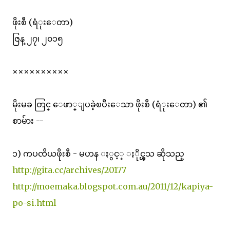
ဖိုးစီ (ရံုးေတာ)
ဇြန္ ၂၇၊ ၂၀၁၅
××××××××××
မိုးမခ တြင္ ေဖာ္ျပခဲ့ၿပီးေသာ ဖိုးစီ (ရံုးေတာ) ၏
စာမ်ား --
၁) ကပၸိယဖိုးစီ - မဟန ႏွင့္ ႏိုင္ၾသ ဆိုသည္
http://gita.cc/archives/20177
http://moemaka.blogspot.com.au/2011/12/kapiya-
po-si.html