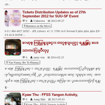
သ...
Tickets Distribution Updates as of 27th
September 2012 for SUU-SF Event
💬 0
👤 Unknown
📅 2012-09-27
🔖Burmese on the Move
0 0 1 864 4927 SFSU - JPL Library 41 11 5780 14.0 Normal 0 false false false EN-
US JA X-NONE ...
ေမာ့စ္ ကြယ္လြန္ျခင္း တႏွစ္ျပည့္ ရန္ကုန္တြင္ ပေဒ
သာကပဲြျပဳလုပ္
💬 0
👤 zarny win
📅 2014-02-23
🔖Yan Naung (Bo Ta Htaung)
ေမာ့စ္ ကြယ္လြန္ျခင္း တႏွစ္ျပည့္ ရန္ကုန္တြင္ ပေဒသာကပဲြျပဳလုပ္ရန္ေနာင္
(ဗုိလ္တေထာင္)ေဖေဖာ္၀ါရီ ၂၃၊ ၂၀၁၄ဟာသသရုပ္ေဆာင္ လူရႊင္ေတာ္ အက
ယ္ဒမီ ေမာ့စ္ ကြယ္လြန္ျခင္း တႏွစ္ျပည္႕ အလြမ္းေျပပေဒသာကပြဲကို ရန္ကု
န္...
Kyaw Thu - FFSS Yangon Activity,
💬 0
👤 Aung Htet
📅 2013-05-03
🔖Kyaw Thu - FFSS Yangon Activity