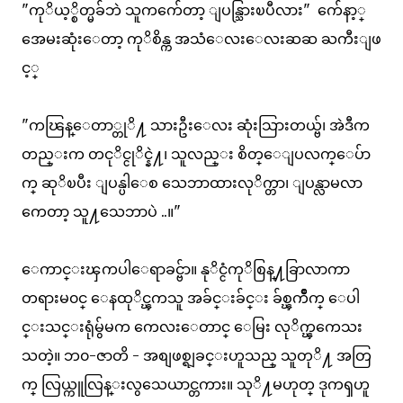
"ကုိယ့္စိတ္မခ်ဘဲ သူကက်ေတာ့ ျပန္သြားၿပီလား" က်ေနာ့္
အေမးဆုံးေတာ့ ကုိစိန္က အသံေလးေလးဆဆ ႀကီးျဖ
င့္
"ကၽြန္ေတာ္တုိ႔ သားဦးေလး ဆုံးသြားတယ္ဗ်၊ အဲဒီက
တည္းက တငုိင္ငုိင္နဲ႔၊ သူလည္း စိတ္ေျပလက္ေပ်ာ
က္ ဆုိၿပီး ျပန္ပါေစ သေဘာထားလုိက္တာ၊ ျပန္လာမလာ
ကေတာ့ သူ႔သေဘာပဲ ..။"
ေကာင္းၾကပါေရာခင္ဗ်ာ။ နုိင္ငံကုိစြန္႔ခြာလာကာ
တရားမ၀င္ ေနထုိင္ၾကသူ အခ်င္းခ်င္း ခ်စ္ၾကဳိက္ ေပါ
င္းသင္းရုံမွ်မက ကေလးေတာင္ ေမြး လုိက္ၾကေသး
သတဲ့။ ဘ၀-ဇာတိ - အစျဖစ္ရျခင္းဟူသည္ သူတုိ႔ အတြ
က္ လြယ္ကူလြန္းလွသေယာင္တကား။ သုိ႔မဟုတ္ ဒုကၡဟူ