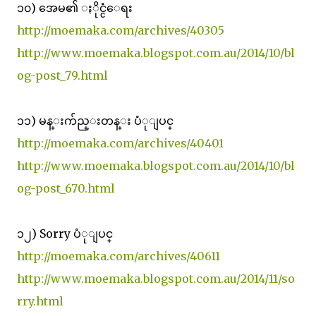
၁၀) အေမ၏ ႏိုင္ငံေရး
http://moemaka.com/archives/40305
http://www.moemaka.blogspot.com.au/2014/10/bl
og-post_79.html
၁၁) မန္းက်ည္းတန္း ပံုျပင္
http://moemaka.com/archives/40401
http://www.moemaka.blogspot.com.au/2014/10/bl
og-post_670.html
၁၂) Sorry ပံုျပင္
http://moemaka.com/archives/40611
http://www.moemaka.blogspot.com.au/2014/11/so
rry.html