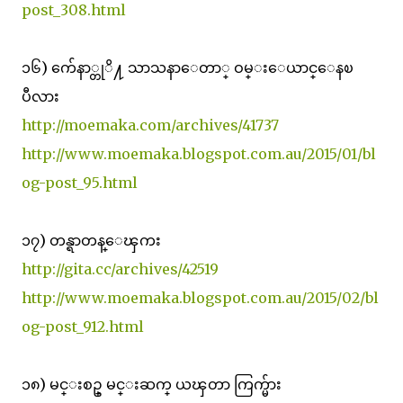
post_308.html
၁၆) က်ေနာ္တုိ႔ သာသနာေတာ္ ဝမ္းေယာင္ေနၿ
ပီလား
http://moemaka.com/archives/41737
http://www.moemaka.blogspot.com.au/2015/01/bl
og-post_95.html
၁၇) တန္ရာတန္ေၾကး
http://gita.cc/archives/42519
http://www.moemaka.blogspot.com.au/2015/02/bl
og-post_912.html
၁၈) မင္းစဥ္ မင္းဆက္ ယၾတာ ကြက္မ်ား