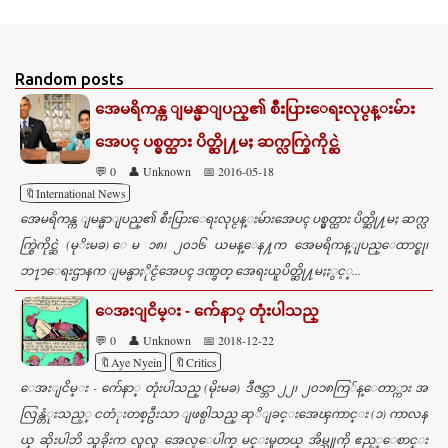
Random posts
အေမရိကန္က ျမန္မာျပည္၏ စီးပြားေရးလုပ္ငန္းမ်ား
အေပၚ ပစ္မွတ္ထား ပိတ္ဆို႔မႈ ဆက္လက္စြဲကိုင္ဆဲ
💬 0
👤 Unknown
📅 2016-05-18
🔖International News
အေမရိကန္က ျမန္မာျပည္၏ စီးပြားေရးလုပ္ငန္းမ်ားအေပၚ ပစ္မွတ္ထား ပိတ္ဆို႔မႈ ဆက္လ
က္စြဲကိုင္ဆဲ (မုိးမခ) ေမ ၁၈၊ ၂၀၁၆ ယမန္ေန႔က အေမရိကန္ျပည္ေထာင္စု၊
ဘ႑ာေရးဌာနက ျမန္မာႏိုင္ငံအေပၚ ဒဏ္ခတ္ အေရးယူပိတ္ဆို႔မႈႏွင့္...
ေအးျငိမ္း - က်ေနာ္ တုံးပါသည္
💬 0
👤 Unknown
📅 2018-12-22
🔖Aye Nyein
🔖Critics
ေအးျငိမ္း - က်ေနာ္ တုံးပါသည္ (မိုးမခ) ဒီဇင္ဘာ ၂၂၊ ၂၀၁၈ကြ်န္ေတာ္ကား အ
လြန္တံုးသည့္ ငတံုးတစ္ဦးသာ ျဖစ္ပါသည္ ဆုိျခင္းအေၾကာင္း (၁) ကာလန
ယ္ ဆိုးပါဘိ သူခိုးက လူလူ အေလ့ေပါက္ မင္းမူတယ္ အိမ္သူကို ဧည့္ေစာင္း