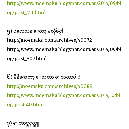
http://www.moemaka.blogspot.com.au/2014/09/bl
og-post_551.html
၅) ဗလေသန ေတာ့ မလိုခ်င္ပါ
http://moemaka.com/archives/40072
http://www.moemaka.blogspot.com.au/2014/09/bl
og-post_807.html
၆) မိနီကေတာ့ ေသတာ ေသတာပါပဲ
http://moemaka.com/archives/40089
http://www.moemaka.blogspot.com.au/2014/10/bl
og-post_40.html
၇) ေဘာင္ဘင္ခတ္သူ