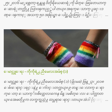
၂၅၊ ၂၀၁၆ မႏွစ္ကေတာ့ ရန္ကုန္ ဝိတိုရိယေဆးရံုကို မိတ္ေဆြတေယာက္
ေဆးရံုတက္လို႔ သြားၾကည့္ခဲ့ပါ တယ္။ အရက္ေသာက္ျခင္းဒ
ဏ္ေၾကာင့္ အသက္ ၅၀ အရြယ္မွာ ေပါင္ညႇပ္ရိုးတြင္း ခ်င္ဆီေတြ ကုန္ခ
မ္းသြားလို႔ အရိုးအစားထိုးကုသျခင္း လုပ္ပါတယ္။ အရိုးအထူးကု
ဆရာဝန္က ဝိတိုရိယေဟာ္တယ္လိုအခန္းမွာ တရက္ က်ပ္ ၃ ေသာင္းနဲ႔ေနေ
စၿပီး၊ အာရွေတာ္ဝင္ခြဲစိတ္ခန္းကို ငွားရမ္းခြဲစိတ္ အရိုးအစားထိုးကုပါတ
ယ္။ ေဆးစစ္၊ေဆးဝယ္၊ ခြဲစိတ္ကု၊ အရိုးအစားထိုးပစၥည္း စတဲ့စရိ
တ္ေတြနဲ႔ေဆးရံုမွာ ၂ ပတ္ေနထိုင္စရိတ္ သိန္း ၇၀ ေလာက္ ကုန္သြား
ပါတယ္။ သူငယ္ခ်င္းျဖစ္သူကို လာေတြ႔ရင္း ဟိုတယ္လို သန္႔ရွင္းသ
ပ္ရပ္တဲ့ ဝိတိုရိယေဆးရံုမွာ စီတီစကင္ နဲ႔ အမ္အာအိုင္1 စက္ခန္းကိုေ
တြ႔လို႔ေမးၾကည့္ေတာ့ တခါစမ္းရင္ က်ပ္တသိန္းေက်ာ္ က်သင့္
တယ္သိရပါတယ္။ တခါတေလ ကိုယ္လက္ေျခ၊ ဦးေႏွာက္ေတြ အေသး
ေမာင္လူေရး - ကိုကိုရဲ႕ ညီမေလးအခ်စ္ (၁)
စိတ္ၾကည့္လိုရင္ ဒီစက္ၾကီးေတြနဲ႔ စမ္းသပ္ရပါတယ္။ ခႏၱာကိုယ္အစိတ္ပို
င္း ကလီစာေတြကိုၾကည့္ရႈတဲ့ အာလထရာေဆာင္း2 စက္ေတြ
ေမာင္လူေရး - ကိုကိုရဲ႕ ညီမေလးအခ်စ္ (၁) (မိုုးမခ) ဇြန္ ၂၃၊ ၂၀၁၈
ကေတာ့ ေစ်းသိပ္မႀကီးလို႔ ျမန္မာျပည္ေဆးရံုတိုင္းရွိပါတယ္။
ေစ်းေရာင္းရင္းနဲ႔ ေက်ာင္းတက္တယ္။ ၉ တန္းေလာက္ ေရာ
တစ္ခါစမ္းရင္ က်ပ္တစ္ေသာင္းေလာက္ က်သင့္ပါတယ္။ စာေရးသူ လြ
က္ေတာ့ ေယာက္်ားစိတ္ကေလးကေန မိန္းမစိတ္ေလး ေပါက္လာတ
န္ခဲ့တဲ့ (၂)...
ယ္။ အေဖတို႔က လက္ဖက္ရည္နဲ႔ ထပ္တရာေရာင္းတယ္။ အဲဒါ ဝိုင္းကူ
တာေပါ့။ မိန္းကေလး အေပါင္းအသင္းလည္း မ်ားတယ္။ ငယ္ငယ္တု
န္းကေတာ့ အမေတြနဲ႔ ေနတာဆုိေတာ့ သနပ္ခါးေလးေတြ လိမ္း