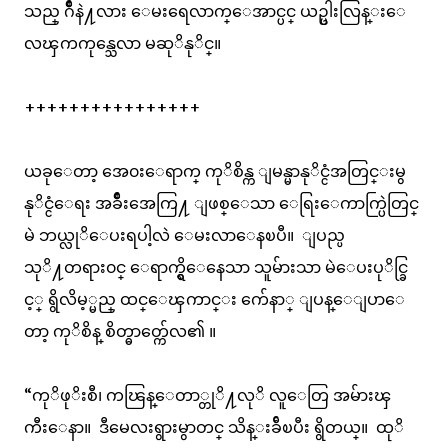
သည္ ဂ်ဳိနဲ႔လား ေမးရေလာက္ေအာင္ပင္ ယဥ္ပါးလြန္းေ
လၾကကုန္သေလာ မဆုိနုိင္။
++++++++++++++++
ယခုေတာ့ အေ၀းေရာက္ ကုိစိန္က ျမန္မာနုိင္ငံအတြင္းမွ
နုိင္ငံေရး အခ်ဳိးအေကြ႔ ျဖစ္ေသာ ေရြးေကာက္ပြဲတြင္
မဲ ဘယ္လုိေပးရပါ့လဲ ေမးလာေနၿပီ။ ျပည္ပ
သုိ႔တရား၀င္ ေရာက္ရွိေနေသာ သူမ်ားသာ မဲေပးပုိင္ခြ
င့္ ရွိလိမ့္မည္ ထင္ေၾကာင္း က်ေနာ္ ျပန္ေျပာေ
တာ့ ကုိစိန္ စိတ္ဓာတ္က်ေလ၏ ။
“ကုိဖုိးစီ၊ ကၽြန္ေတာ္တုိ႔လုိ လူေတြ အမ်ားၾ
ကီးေနာ။ ဒီမေလးရွားမွာတင္ သိန္းခ်ီၿပီး ရွိတယ္။ ထုိ