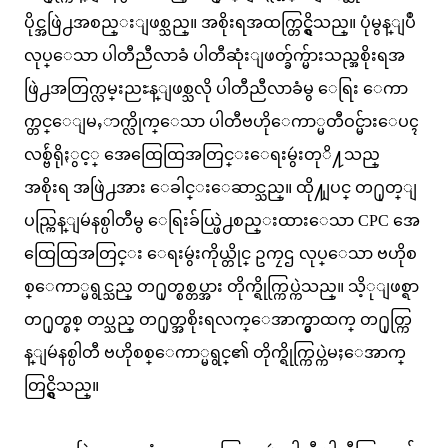
ပိုင္အဖြဲ႕အစည္းျဖစ္သည္။ အစိုးရအထက္တြင္ရွိသည္။ ပုံမွန္ျပဳ
လုပ္ေသာ ပါတီညီလာခံ ပါတီဆုံးျဖတ္ခ်က္မ်ားသည္အစိုးရအ
ဖြဲ႕အတြက္လမ္းညႊန္ျဖစ္သလို ပါတီညီလာခံမွ ေရြး ေကာ
က္တင္ေျမႇာက္လိုက္ေသာ ပါတီဗဟိုေကာ္မတီဝင္မ်ားေပၚ
လစ္ဗ်ဴရိုႏွင့္ အေထြေထြအတြင္းေရးမွဴးတုိ႔သည္
အစိုးရ အဖြဲ႕အား ေခါင္းေဆာင္သည္။ ထို႔ျပင္ တ႐ုတ္ျ
ပည္ကြန္ျမဴနစ္ပါတီမွ ေရြးခ်ယ္ဖြဲ႕စည္းထားေသာ CPC အေ
ထြေထြအတြင္း ေရးမွဴးကိုယ္တိုင္ ဥကၠဌ လုပ္ေသာ ဗဟိုစ
စ္ေကာ္မရွင္သည္ တ႐ုတ္စစ္တပ္အား တိုက္ရိုက္ကြပ္ကဲသည္။ သိ့ုျဖစ္ရာ
တ႐ုတ္စစ္ တပ္သည္ တ႐ုတ္အစိုးရလက္ေအာက္မွာထက္ တ႐ုတ္ကြ
န္ျမဴနစ္ပါတီ ဗဟိုစစ္ေကာ္မရွင္၏ တိုက္ရိုက္ကြပ္ကဲမႈေအာက္
တြင္ရွိသည္။