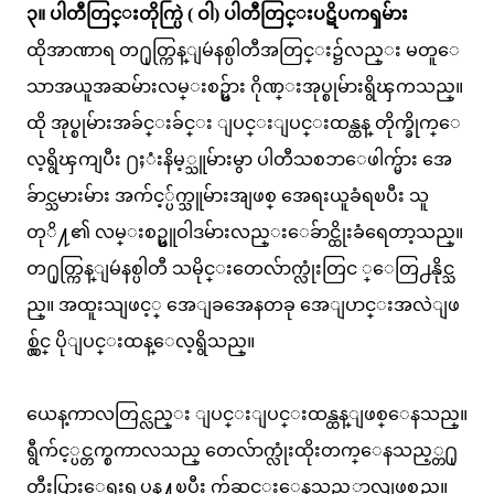
၃။ ပါတီတြင္းတိုက္ပြဲ ( ဝါ) ပါတီတြင္းပဋိပကၡမ်ား
ထိုအာဏာရ တ႐ုတ္ကြန္ျမဴနစ္ပါတီအတြင္း၌လည္း မတူေ
သာအယူအဆမ်ားလမ္းစဥ္မ်ား ဂိုဏ္းအုပ္စုမ်ားရွိၾကသည္။
ထို အုပ္စုမ်ားအခ်င္းခ်င္း ျပင္းျပင္းထန္ထန္ တိုက္ခိုက္ေ
လ့ရွိၾကျပီး ႐ႈံးနိမ့္သူမ်ားမွာ ပါတီသစၥာေဖါက္မ်ား အေ
ခ်ာင္သမားမ်ား အက်င့္ပ်က္သူမ်ားအျဖစ္ အေရးယူခံရၿပီး သူ
တုိ႔၏ လမ္းစဥ္မူဝါဒမ်ားလည္းေခ်ာင္ထိုးခံရေတာ့သည္။
တ႐ုတ္ကြန္ျမဴနစ္ပါတီ သမိုင္းတေလ်ာက္လုံးတြင ္ေတြ႕နိုင္သ
ည္။ အထူးသျဖင့္ အေျခအေနတခု အေျပာင္းအလဲျဖ
စ္လွ်င္ ပိုျပင္းထန္ေလ့ရွိသည္။
ယေန့ကာလတြင္လည္း ျပင္းျပင္းထန္ထန္ျဖစ္ေနသည္။
ရွီက်င့္ပင္တက္စကာလသည္ တေလ်ာက္လုံးထိုးတက္ေနသည့္တ႐ု
တ္စီးပြားေရးရပ္တန္႔ၿပီး က်ဆင္းေနသည့္ကာလျဖစ္သည္။