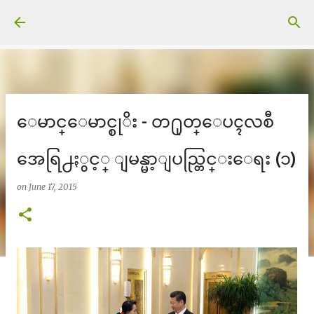
Skip to main content
ေမာင္ေမာင္စုိး - တ႐ုတ္ေပၚလစီ
အေရြ႕ႏွင့္ ျမန္မာ့ျပည္တြင္းေရး (၁)
on
June 17, 2015