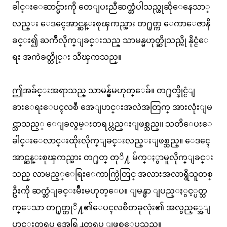
ခါင္းေဆာင္မ်ားကို တေျပးညီဆက္ဆံပါသည္ဟုဆိုေနေသာ္
လည္း ေဒၚေအာင္ဆန္းစုၾကည္အား တ႐ုတ္က ေကာေဇာနီ
ခင္း၍ ႀကိဳလိုက္ျခင္းသည္ သာမန္မဟုတ္ဆိုသည္ကို နိုင္ငံေ
ရး အကဲခတ္တိုင္း သိၾကသည္။
ဤအခ်င္းအရာသည္ သာမန္မွ်မဟုတ္ေခ်။ တ႐ုတ္နိုင္ငံျ
ခားေရးေပၚလစီ အေျပာင္းအလဲအတြက္ အားလုံးျမ
င္သာသည့္ ေျခလွမ္းတရပ္လည္းျဖစ္သည္။ သတိေပးေ
ခါင္းေလာင္းထိုးလိုက္ျခင္းလည္းျဖစ္သည္။ ေဒၚေ
အာင္ဆန္းစုၾကည္အား တ႐ုတ္ တုိ႔ မ်က္ႏွာမူလိုက္ျခင္း
သည္ လာမည့္ေရြးေကာက္ပြဲတြင္ အလားအလာရွိသူတစ္
ဦးကို ဆက္ဆံျခင္းမ်ိဳးမဟုတ္ေပ။ ျမန္မာ ျပည္ႏွင့္ပတ္သ
က္ေသာ တ႐ုတ္တုိ႔၏ေပၚလစီတခုလုံး၏ အလွည့္အေျ
ပာင္းတရပ္ အေရြ႕တရပ္ ျဖစ္ေပသည္။