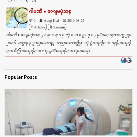
ဂါမဏိ ● ေျမပုံသစ္
💬 0
👤 Aung Htet
📅 2016-08-27
🔖Articles
🔖Gamanii
ဂါမဏိ ● ေျမပုံသစ္ ၂ ၁ ရ ာ စု ပ င္ လုံ စ ာ စ ဥ္ ( ၃ ၀ )(မုိးမခ) ၾသဂတ္စ္ ၂၇၊
၂၀၁၆ ဖက္ဒရယ္ျပည္ေထာင္စု တည္ေဆာက္ဖို႔ ႏိုင္ငံေရးပိုင္း၊ အုပ္ခ်ဳပ္ေရးပို
င္း၊ စီးပြားေရးပိုင္း၊ လံုျခံဳေရးပိုင္း၊ လူမႈေရး...
Popular Posts