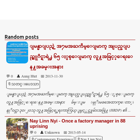
Random posts
ျမန္မာျပည္ရဲ့ အ႒မအႀကိမ္ေျမာက္ အျပည္ျပ
ည္ဆုုိင္ရာရဲ႕့ ၆၅ ႏွစ္ေျမာက္ လူ႔အခြင့္ေရးေ
န႔အခမ္းအနား
💬 0
👤 Aung Htet
📅 2013-11-30
🔖သတင္းပေဒသာ
ျမန္မာျပည္ရဲ့ အ႒မအႀကိမ္ေျမာက္ အျပည္ျပည္ဆုုိင္ရာရဲ႕့ ၆၅ ႏွစ္ေျမာက္
လူ႔အခြင့္ေရးေန႔အခမ္းအနား ခ်မ္းျမ (မုုိးမခအေထာက္ေတာ္)
နုုိ၀င္ဘာ ၃၀၊ ၂၀၁၃ လူ႔အခြင့္အေရးကာကြယ္ျမွင့္တင္သူမ်ားအဖြဲ႔ (HRDP) ၏ ...
Nay Linn Nyi - Once a factory manager in 88
uprising
💬 0
👤 Unknown
📅 2013-05-14
🔖Contemporary Experience
🔖Nay Linn Nyi