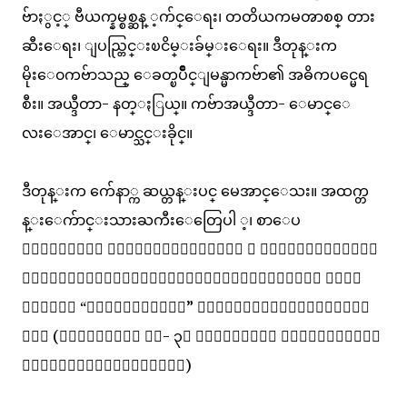
ဗ်ာႏွင့္ ဗီယက္နမ္စစ္ဆန္ ့က်င္ေရး၊ တတိယကမၻာစစ္
တား
ဆီးေရး၊ ျပည္တြင္းၿငိမ္းခ်မ္းေရး။ ဒီတုန္းက
မိုးေ၀ကဗ်ာသည္ ေခတ္ၿပိဳင္ျမန္မာကဗ်ာ၏ အဓိကပင္မေရ
စီး။ အယ္ဒီတာ- နတ္ႏြယ္။ ကဗ်ာအယ္ဒီတာ- ေမာင္ေ
လးေအာင္၊ ေမာင္သင္းခိုင္။
ဒီတုန္းက က်ေနာ္က ဆယ္တန္းပင္ မေအာင္ေသး။ အထက္တ
န္းေက်ာင္းသားႀကီးေတြေပါ ့၊ စာေပ
၀ါသနာတူသူ သူငယ္ခ်င္းေတြနဲ ့ ဖေယာင္းလက္ေရး
စာကူးစက္ကဗ်ာစာအုပ္ကေလးေတြထုတ္သည္။ ေက်ာ
င္း
မွာ “ျမကၽြန္းညိဳ” နံရံကပ္စာေစာင္လုပ္သ
ည္။ (က်ေနာ္တို ့ထ- ၃၊ ပုသိမ္မွာ ဧရာမကၽြန္းပ
င္ႀကီးတစ္ပင္ရွိသည္)