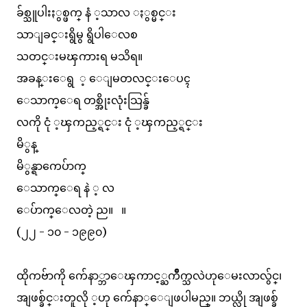
ခ်စ္သူပါးႏွစ္ဖက္ နံ ့သာလ ႏွစ္မင္း
သာျခင္းရွိမွ ရွိပါေလစ
သတင္းမၾကားရ မသိရ။
အခန္းေရွ ့ ေျမတလင္းေပၚ
ေသာက္ေရ တစ္အိုးလုံးသြန္ခ်
လကို ငုံ ့ၾကည့္ရင္း ငုံ ့ၾကည့္ရင္း
မိွန္
မိွန္ရာကေပ်ာက္
ေသာက္ေရ နဲ ့ လ
ေပ်ာက္ေလတဲ့ ည။ ။
(၂၂ - ၁၀ - ၁၉၉၀)
ထိုကဗ်ာကို က်ေနာ္ဘာေၾကာင့္ႀကိဳက္သလဲဟုေမးလာလွ်င္၊
အျဖစ္ခ်င္းတူလို ့ဟု က်ေနာ္ေျဖပါမည္။ ဘယ္လို အျဖစ္ခ်