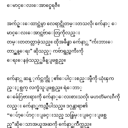
ေမာင္ေလးေအာင္ခေရဇီ။
အက်ဥ္းေထာင္ထဲမွာ လေရာင္ကိုတမ္းတသလို၊ က်ေနာ္ ေ
မာင္ေလးေအာင္ကဗ်ာေတြကိုလည္း
တမ္းတတတ္လာခဲ့သည္။ ထိုအခ်ိန္မွာ က်ေနာ္က “က်ဴးဘားေ
တာ္လွန္ေရး” ဆိုသည့္ ကဗ်ာရွည္ႀကီးကို
ေရးေနခဲ့သည့္အခ်ိန္ျဖစ္သည္။
က်ေနာ္က ဆန္ ့က်င္ဘက္တို ့၏ေပါင္းစည္းမွဳကို ယုံၾက
ည္ႏွစ္သက္ လက္ခံသူျဖစ္သည္။ ရဲေဘာ္
ေခ်ေဂြဗားရားကို က်ေနာ္ေလးစားသလို၊ မဟတၱမဂႏၵီကို
လည္း က်ေနာ္ၾကည္ညိဳပါသည္။ ဒဂုန္တာရာ၏
“ေပ်ာ့ေပ်ာင္းျခင္းသည္ သန္စြမ္းျခင္းျဖစ္သ
ည္”ဆိုေသာအယူအဆကို က်ေနာ္ႀကိဳက္သည္။