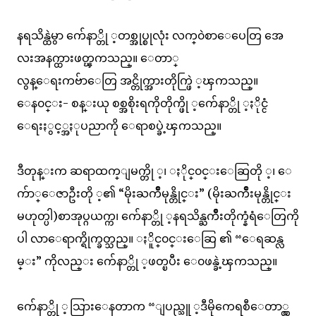
နရသိန္ထဲမွာ က်ေနာ္တို ့တစ္အုပ္စုလုံး လက္၀ဲစာေပေတြ အေ
လးအနက္ထားဖတ္ၾကသည္။ ေတာ္
လွန္ေရးကဗ်ာေတြ အင္တိုက္အားတိုက္ဖြဲ ့ၾကသည္။
ေန၀င္း- စန္းယု စစ္အစိုးရကိုတိုက္ဖို ့က်ေနာ္တို ့ႏိုင္ငံ
ေရးႏွင့္အႏုပညာကို ေရာစပ္ခဲ့ၾကသည္။
ဒီတုန္းက ဆရာထက္ျမက္တို ့၊ ႏိုင္၀င္းေဆြတို ့၊ ေ
က်ာ္ေဇာဦးတို ့၏ “မိုးႀကိဳမုန္တိုင္း” (မိုးႀကိဳးမုန္တိုင္း
မဟုတ္ပါ)စာအုပ္ဂယက္က၊ က်ေနာ္တို ့နရသိန္ႀကိဳးတိုက္နံရံေတြကို
ပါ လာေရာက္ရိုက္ခတ္သည္။ ႏိူင္၀င္းေဆြ
၏ “ေရဆန္လ
မ္း” ကိုလည္း က်ေနာ္တို ့ဖတ္ၿပီး ေ၀ဖန္ခဲ့ၾကသည္။
က်ေနာ္တို ့သြားေနတာက “ျပည္သူ ့ဒီမိုကေရစီေတာ္လွ