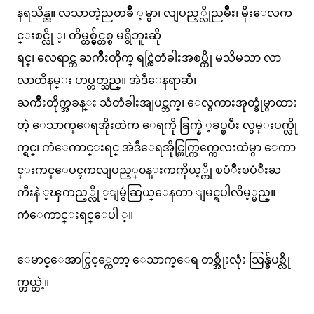
နရသိန္ည။ လသာတဲ့ညတခ်ိဳ ့မွာ၊ လျပည့္လိုညမ်ိဳး၊ မိုးေလက
င္းစင္လို ့၊ တိမ္တစ္မွ်င္တစ္စ မရွိဘူးဆို
ရင္၊ လေရာင္က ႀကိဳးတိုက္ ရင္ကြဲတံခါးအစပ္ကို မသိမသာ လာ
လာထိနမ္း ဟပ္တတ္သည္။ အဲဒီေနရာဆီ၊
ႀကိဳးတိုက္အခန္း သံတံခါးအျပင္ဘက္၊ ေလွကားအုတ္ခုံမွာထား
တဲ့ ေသာက္ေရအိုးထဲက ေရကို ခြက္နဲ ့ခပ္ၿပီး
လွမ္းပက္လို
က္ရင္၊ ကံေကာင္းရင္ အဲဒီေရအိုင္ကြက္ကြက္ကေလးထဲမွာ ေကာ
င္းကင္ေပၚကလျပည့္၀န္းက
ကိုယ့္ကို ၿပံဳးၿပံဳးႀ
ကီးနဲ ့ၾကည့္လို ့ျမွဴဆြယ္ေနတာ ျမင္ရပါလိမ့္မည္။
ကံေကာင္းရင္ေပါ ့။
ေမာင္ေအာင္ပြင့္ကေတာ့ ေသာက္ေရ တစ္အိုးလုံး သြန္ခ်ပစ္လို
က္တယ္တဲ့။