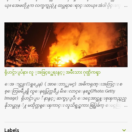
န္ခဲ့တဲ့ (၂)...
ယ္။ အေဖတို႔က လက္ဖက္ရည္နဲ႔ ထပ္တရာေရာင္းတယ္။ အဲဒါ ဝိုင္းကူ
တာေပါ့။ မိန္းကေလး အေပါင္းအသင္းလည္း မ်ားတယ္။ ငယ္ငယ္တု
န္းကေတာ့ အမေတြနဲ႔ ေနတာဆုိေတာ့ သနပ္ခါးေလးေတြ လိမ္း
တယ္။ ပန္းပန္တယ္။ မိန္းကေလး အဝတ္အစားေတြကိုလည္း ခုိးဝတ္တ
ယ္။ မိန္းမစိတ္ရွိေတာ့ ရွိေပမယ့္ ကိုယ့္ကိုယ္ကို မိန္းမစိတ္ေပါက္မွန္း
သိတာက ၉ တန္း၊ ၁၀ တန္းေလာက္ကမွ။ ညီအစ္ကို ေမာင္နွမ အားလံုး ၆
ေယာက္ရွိတယ္။ အစ္ကို ၃ ေယာက္၊ အစ္မ ႏွစ္ေယာက္။ အစ္ကိုေတြက
လည္း သူ႔ အေပါင္းအသင္းနဲ႔ သူဆိုေတာ့ အမေတြနဲ႔ဘဲ ေပါ
င္းတယ္။ ျပီးေတာ့ အေဖကလည္း ေယာက္်ားဆုိ ေယာ
က္်ားေလးလုိဘဲ ေနေစခ်င္တယ္။ အေဖ့ကို ေၾကာက္လည္း ေၾကာ
ရိုဟင္ဂ်ာျပႆနာ၊ လူ ့အခြင့္အေရးနွင့္ အမ်ိဳးသား ဂုဏ္သိကၡာ
က္ရတယ္။ ေယာက္်ားဘဝဆုိတာ ျမင့္ျမတ္တယ္ေပါ့။ ေယာ
က္်ားေလး စိတ္လည္း ရွိေအာင္ ဘာသာေရးလည္း လုိက္စားေအာင္
ေအ ာင္ထူး (ေရွ႕ေန) ( အာေဘာ္အျမင္) အဓိကရုဏ္းအတြင္း စ
တန္ခူးလဆုိ တစ္လလံုး ကိုရင္ ဝတ္ခုိင္းတယ္။ ေက်ာင္းမွာဆုိရင္ ေ
စ္ေတြၿမိဳ႕ရွိ လူေနရပ္ကြက္တခ်ိဳ႕ မီးေလာင္ေနစဥ္(Photo: Getty
ယာက္်ားေလးေတြက ကိုယ့္ကို ဘာပဲျဖစ္ျဖစ္ မၾကားတၾကား စ
Image) ရိုဟင္ဂ်ာျပ ႆ နာနွင့္ ဆက္စပ္ျပီး ေဒၚေအာင္ဆန္းစုၾကည္သည္
ရင္စတယ္။ အေျခာက္ ဘာညာေပါ့၊ အာ့့လုိေလးေတြ စတာေပါ့။
နိုဘယ္ဆုန ဲ႔ မထိုက္တန္ေၾကာင္း လူသိရွင္ၾကား စြပ္စြဲခ်က္ ေပၚထြက္လာ
ကိုယ္ကလည္း ရန္မျဖစ္ခ်င္ေတာ့ ျပန္မေျပာဘူး ေရွာင...
ခဲ့သည္။ ဇူလိုင္လ ၂၃ ရက္္ ေန႕ တြင္ အယ္လ္ဂ်ာဇီးရား နိုင္ငံတကာ ရုပ္သံလႊင့္
ဌာနမွ ရိုဟင္ဂ်ာလူထုမ်ား ဘ၀ပ်က္ေနၾကသည့္ ပံုမ်ား၊ စခန္းအတြ
င္းေနထိုင္ရာ တြင္လည္း အကူအညီမ်ား မရရွိ၍ စားရမဲ့ေသာက္ရမဲ့ ျဖ
Labels