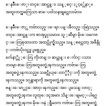
ေနမ်ိဳးေဇာ္၊ တင္ေအာင္သန္း၊ သန္ ့စင္ႏွင့္က်ေနာ္။
အထူးတက္ၾကြေသာ စာေပ၀ါသနာရွင္ကေလးမ်ား။
ေနမ်ိဳးေဇာ္က ကဗ်ာလည္းေရး၊ ပန္းခ်ီလည္းဆြဲသည္။
တင္ေအာင္သန္းက စာအုပ္စုသမား။ သူ ့ဆီမွာ မိုးေ၀မဂၢ
ဇ
င္းေတြစုထားတာ အထပ္လိုက္ရွိသည္။ သန္ ့စင္ကေတာ့ အခ်ိန္ပို
င္းကဗ်ာပိုး၀င္သူျဖစ္သည္။
က်ေနာ္တို ့ေတြ ကိုးတန္း၊ ဆယ္တန္း ေက်ာင္းသား
ဘ၀မွာ စာေတြအတူဖတ္ခဲ့ၾကသည္။ ကဗ်ာေတြ
အတူစပ္ခဲ့ၾကသည္။ သခင္ကိုယ္ေတာ္မိွဳင္းကို အတူဖတ္ခဲ့
ၾကသည္။ ဒဂုန္တာရာကို အတူဖတ္ခဲ့ၾကသည္။
ဗန္းေမာ္တင္ေအာင္၊ ၾကည္ေအး၊ ျမသန္းတင့္
အတူဖတ္ခဲ့ၾက။ လူထုေဒၚအမာ၊ သိန္းေဖျမင့္၊ ပါရဂူ
အတူဖတ္
ခဲ့ၾက။ မိုးေ၀နဲ ့ရွဳမ၀က ကဗ်ာေတြ အတူဖတ္ခဲ့