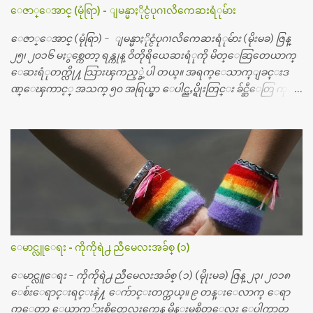
ေဇာ္ေအာင္ (မုံရြာ) - ျမန္မာႏိုင္ငံပုဂၢလိကေဆးရံုမ်ား
ေဇာ္ေအာင္ (မုံရြာ) - ျမန္မာႏိုင္ငံပုဂၢလိကေဆးရံုမ်ား (မိုးမခ) ဇြန္
၂၅၊ ၂၀၁၆ မႏွစ္ကေတာ့ ရန္ကုန္ ဝိတိုရိယေဆးရံုကို မိတ္ေဆြတေယာက္
ေဆးရံုတက္လို႔ သြားၾကည့္ခဲ့ပါ တယ္။ အရက္ေသာက္ျခင္းဒ
ဏ္ေၾကာင့္ အသက္ ၅၀ အရြယ္မွာ ေပါင္ညႇပ္ရိုးတြင္း ခ်င္ဆီေတြ ကုန္ခ
မ္းသြားလို႔ အရိုးအစားထိုးကုသျခင္း လုပ္ပါတယ္။ အရိုးအထူးကု
ဆရာဝန္က ဝိတိုရိယေဟာ္တယ္လိုအခန္းမွာ တရက္ က်ပ္ ၃ ေသာင္းနဲ႔ေနေ
စၿပီး၊ အာရွေတာ္ဝင္ခြဲစိတ္ခန္းကို ငွားရမ္းခြဲစိတ္ အရိုးအစားထိုးကုပါတ
ယ္။ ေဆးစစ္၊ေဆးဝယ္၊ ခြဲစိတ္ကု၊ အရိုးအစားထိုးပစၥည္း စတဲ့စရိ
တ္ေတြနဲ႔ေဆးရံုမွာ ၂ ပတ္ေနထိုင္စရိတ္ သိန္း ၇၀ ေလာက္ ကုန္သြား
ပါတယ္။ သူငယ္ခ်င္းျဖစ္သူကို လာေတြ႔ရင္း ဟိုတယ္လို သန္႔ရွင္းသ
ပ္ရပ္တဲ့ ဝိတိုရိယေဆးရံုမွာ စီတီစကင္ နဲ႔ အမ္အာအိုင္1 စက္ခန္းကိုေ
တြ႔လို႔ေမးၾကည့္ေတာ့ တခါစမ္းရင္ က်ပ္တသိန္းေက်ာ္ က်သင့္
တယ္သိရပါတယ္။ တခါတေလ ကိုယ္လက္ေျခ၊ ဦးေႏွာက္ေတြ အေသး
ေမာင္လူေရး - ကိုကိုရဲ႕ ညီမေလးအခ်စ္ (၁)
စိတ္ၾကည့္လိုရင္ ဒီစက္ၾကီးေတြနဲ႔ စမ္းသပ္ရပါတယ္။ ခႏၱာကိုယ္အစိတ္ပို
င္း ကလီစာေတြကိုၾကည့္ရႈတဲ့ အာလထရာေဆာင္း2 စက္ေတြ
ေမာင္လူေရး - ကိုကိုရဲ႕ ညီမေလးအခ်စ္ (၁) (မိုုးမခ) ဇြန္ ၂၃၊ ၂၀၁၈
ကေတာ့ ေစ်းသိပ္မႀကီးလို႔ ျမန္မာျပည္ေဆးရံုတိုင္းရွိပါတယ္။
ေစ်းေရာင္းရင္းနဲ႔ ေက်ာင္းတက္တယ္။ ၉ တန္းေလာက္ ေရာ
တစ္ခါစမ္းရင္ က်ပ္တစ္ေသာင္းေလာက္ က်သင့္ပါတယ္။ စာေရးသူ လြ
က္ေတာ့ ေယာက္်ားစိတ္ကေလးကေန မိန္းမစိတ္ေလး ေပါက္လာတ