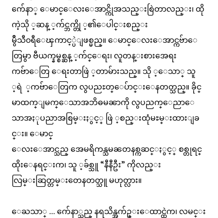
က်ေနာ္ ေမာင္ေလးေအာင္ကိုအသည္းစြဲတာလည္း၊ ထို
ကဲ့သို ့ဆန္ ့က်င္ဘက္တို ့၏ေပါင္းစည္း
မွဳသီ၀ရီေၾကာင့္ပဲျဖစ္မည္။ ေမာင္ေလးေအာင္ကဗ်ာေ
တြမွာ ဗီယက္နမ္စစ္ဆန္ ့က်င္ေရး၊ လူတန္းစားအေရး
ကဗ်ာေတြ ေရးတာဖြဲ ့တာမ်ားသည္။ သို ့ေသာ္ သူ
့ရဲ ့ကဗ်ာေတြက လွပညႊတ္ေပ်ာင္းေနတတ္သည္။ ခိုင္
မာထက္ျမက္ေသာအဘိဓမၼာကို လွပညက္ေညာေ
သာအႏုပညာအစြမ္းႏွင့္ ဖြဲ ့စည္းထုံမႊမ္းထားျခ
င္း။ ေမာင္
ေလးေအာင္သည္ အေမရိကန္သမၼတနစ္ကဆင္ႏွင့္ စစ္တုရင္
ထိုးေနရင္းက၊ သူ ့ခ်စ္သူ “နီနီဦး” ကိုလည္း
လြမ္းဆြတ္တမ္းတေနတတ္သူ မဟုတ္လား။
ေႀသာ္ … က်ေနာ္သည္ နရသိန္အက်ဥ္းေထာင္ထဲက၊ လမင္း