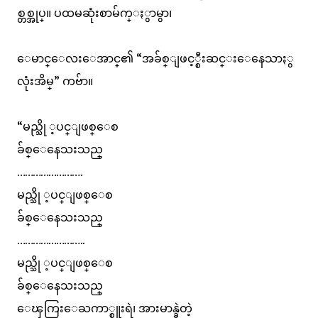
စ္တစ္အုပ္။ ပထမဆုံးစာမ်က္ႏွာမွာ၊
ေမာင္ေလးေအာင္၏ “အခ်စ္ျဖင့္စီးဆင္းေနေသာႏွ
လုံးအိမ္” ကဗ်ာ။
“မည္သို ့ပင္ျဖစ္ေစ
ခ်စ္ေနေသးသည္
…………………….
မည္သို ့ပင္ျဖစ္ေစ
ခ်စ္ေနေသးသည္
……………………..
မည္သို ့ပင္ျဖစ္ေစ
ခ်စ္ေနေသးသည္
ေၾကြးေႀကာ္စူးရဲ၊ အားမာန္ခဲတဲ့