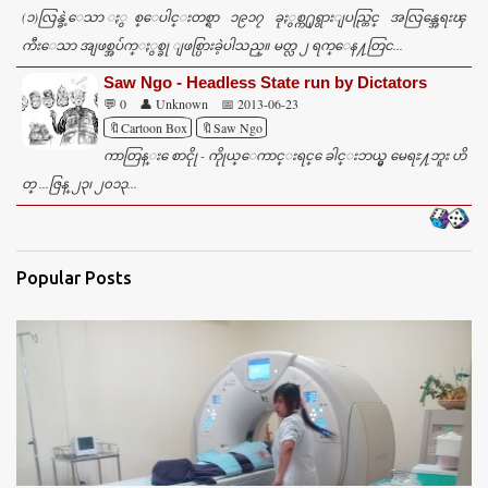
(၁)လြန္ခဲ့ေသာ ႏွစ္ေပါင္းတစ္ရာ ၁၉၁၇ ခုႏွစ္က႐ုရွားျပည္တြင္ အလြန္အေရးၾ
ကီးေသာ အျဖစ္အပ်က္ႏွစ္ခု ျဖစ္ပြားခဲ့ပါသည္။ မတ္လ ၂ ရက္ေန႔တြင...
Saw Ngo - Headless State run by Dictators
💬 0
👤 Unknown
📅 2013-06-23
🔖Cartoon Box
🔖Saw Ngo
ကာတြန္း ေစာငိုု - ကိုုယ္ေကာင္းရင္ ေခါင္းဘယ္မွ မေရႊ႔ဘူး ဟိ
တ္ ...ဇြန္ ၂၃၊ ၂၀၁၃...
Popular Posts