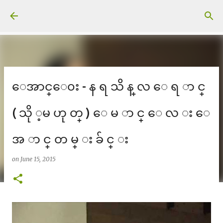
Skip to main content
ေအာင္ေ၀း - န ရ သိ န္ လ ေ ရ ာ င္
( သို ့မ ဟု တ္ ) ေ မ ာ င္ ေ လ း ေ
အ ာ င္ တ မ္ း ခ် င္ း
on
June 15, 2015