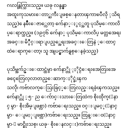
ဂၤလန္ထြက္သြားသည္။ ယခု လန္ဒန္မွာ
အထူးကုသမားေတာ္ႀကီးျဖစ္ေနတာၾကာၿပီလို ့သိရ
သည္)
ေနမ်ိဳးေဇာ္ကေတာ့ က်ေနာ္ႏွင့္အတူ ပုသိမ္ေကာလိ
ပ္ေရာက္သည္။ (၁၉၇၆ က်ေနာ္ ပုသိမ္ေကာလိပ္ မတ္လအေရး
အခင္း၊ မိွဳင္းရာျပည့္အေရးအခင္းေတြနဲ ့ေထာင္
ထဲေရာက္ေတာ့၊ သူ အျပင္မွာက်န္ရစ္ေနခဲ့သည္)
ပုသိမ္အက်ဥ္းေထာင္ထဲမွာ က်ေနာ္တို ့ႏိုင္ငံေရးအေတြးအေ
ခၚေတြေလ့လာတည္ေဆာက္ႏိုင္ခဲ့ၾက
သလို၊ ကဗ်ာလက္ေသြးခြင့္ေတြလည္းရခဲ့ၾကသည္။
က်ေနာ္တို ့၅- ည ေက်ာင္းသားေတြထဲက စိုးထိုက္(ေနာ
င္
မွာ- စိုးအိမ္ျဖစ္လာ) ကဗ်ာေရးသည္။ ၀င္းျမင့္(ေနာင္
မွာ- ေျမႏုျဖစ္လာ)ကဗ်ာေရးသည္။ ထြန္းေ၀(ေနာင္
မွာ-ေ မာင္စိုးသစ္၊ ယခု- စိုးေနလင္း)ကဗ်ာေရးသည္။