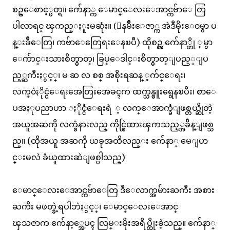
စဥ္ေစာင့္ဖတ္ရ။ က်ေနာ္က ေမာင္ေလးေအာင္ကဗ်ာေ တြ
ပါလာရင္ ၾကည္ႏူးမဆုံး။ (ေနမ်ိဳးေဇာ္က အဲဒီမိုးေ၀မွာ ပ
န္းခ်ီေတြ၊ ကဗ်ာေတြေရးေနၿပီ) ထိုစဥ္က က်ေနာ္တို ့မွာ
ေက်ာင္းသားစိတ္ဓာတ္၊ ခြပ္ေဒါင္းစိတ္ဓာတ္ျပည့္ျပ
ည့္ႀကီးႏွင့္၊ မ ဆ လ စစ္ အစိုးရဆန္ ့က်င္ေရး၊
လက္၀ဲႏိုင္ငံေရးအေတြးအေခၚက ထက္သန္စူးရွေနၿပီး၊ စာေ
ပအႏုပညာဟာ ႏိုင္ငံေရးရဲ ့ လက္ေအာက္ခံျဖစ္တယ္ဆိုတဲ့
အယူအဆကို လက္ခံနားလည္ ကိုင္စြဲထားၾကသည့္အခ်ိန္ျဖစ္သ
ည္။ (ထိုအယူ အဆကို ယခုအထိလည္း က်ေနာ္ မေျပာ
င္းမလဲ ခံယူထားဆဲျဖစ္ပါသည္)
ေမာင္ေလးေအာင္ကဗ်ာေတြ ဒီေလာက္အမ်ားႀကီး အစား
ႀကီး မဖတ္ခဲ့ရပါဘဲႏွင့္၊ ေမာင္ေလးေအာင္
ၾသဇာက က်ေနာ့္အေပၚ လြမ္းမိုးအရိပ္ထိုးခဲ့သည္။ က်ေနာ္