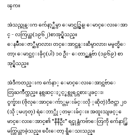
ၾက။
အဲသည္တုန္းက က်ေနာ့္ဆီမွာ ေမာင္ယဥ္မြန္၊ ေမာင္ေလးေအာ
င္ - လကြယ္ည(၁၉၆၂)စာအုပ္ရွိသည္။
ေနမ်ိဳးေဇာ္ဆီမွာလား၊ တင္ေအာင္သန္းဆီမွာလား၊ မမွတ္မိေ
တာ့၊ ေမာင္သင္းခိုင္(ပါ) ၁၀ ဦး- ေတာ္လွန္ကဗ်ာ
(၁၉၆၉) စာ
အုပ္ရွိသည္။
အဲဒီကတည္းက က်ေနာ္ ေမာင္ေလးေအာင္ကဗ်ာေ
တြႀကိဳက္သည္။ နစ္ကဆင္ႏွင့္စစ္တုရင္ကစားျခင္း၊
ငွက္မ်ား၊ (ဗိုလ္ေအာင္ေက်ာ္တမ္းခ်င္းလို ့ဆိုတဲ့)ဒီဇင္ဘာ ၂၀
(သို ့မဟုတ္) ရဲေဘာ္သို ့တမ္းခ်င္း။ အထူးသျဖင့္
မာင္ေလးေအာင္၏ “နီနီဦး” ရင္ခုန္သံကဗ်ာေတြကို က်ေနာ္စြဲ
မက္တြယ္တာခဲ့သည္။ ၿပီးေတာ့ ရွိေသးသည္။