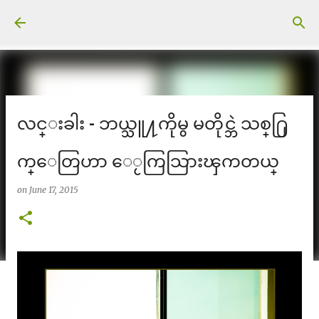
Skip to main content
လင္းခါး - ဘယ္သူ႔ကိုမွ မတိုင္ဘဲ သစ္႐ြ
က္ေတြဟာ ေႂကြသြားၾကတယ္
on
June 17, 2015