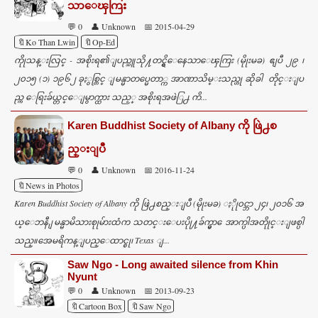
သာေၾကြး
💬 0
👤 Unknown
📅 2015-04-29
🔖Ko Than Lwin
🔖Op-Ed
ကိုုသန္းလြင္ - အစိုးရ၏ျပည္သူသို႔တင္ရွိေနေသာေၾကြး (မိုုးမခ) ဧျပီ ၂၉ ၊
၂၀၁၅ (၁) ၁၉၆၂ ခုႏွစ္တြင္ ျမန္မာတပ္မေတာ္က အာဏာသိမ္းသည္ဟု ဆိုခါ တိုင္းျပ
ည္က ေရြးခ်ယ္တင္ေျမွာက္ထား သည့္ အစိုးရအဖဲြ႕ ကိ...
Karen Buddhist Society of Albany ကို ဖြဲ႕စ
ည္းျပီ
💬 0
👤 Unknown
📅 2016-11-24
🔖News in Photos
Karen Buddhist Society of Albany ကို ဖြဲ႕စည္းျပီ (မိုုးမခ) ႏိုု၀င္ဘာ ၂၄၊ ၂၀၁၆ အ
ယ္ေဘနီ ျမန္မာမိသားစုုမ်ားထံက သတင္းေပးပိုု႔ခ်က္မွာ ေအာက္ပါအတိုုင္းျဖစ္ပါ
သည္။အေမရိကန္ျပည္ေထာင္စု၊ Texas ျ...
Saw Ngo - Long awaited silence from Khin
Nyunt
💬 0
👤 Unknown
📅 2013-09-23
🔖Cartoon Box
🔖Saw Ngo