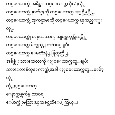
တစ္ေယာက္ရဲ့ အရိပ္မွာ တစ္ေယာက္က ခိုလံႈလို႕
တစ္ေယာက္ရဲ့ နာက်င္မႈကို တစ္ေယာက္က ႏွစ္သိမ့္လို႕
တစ္ေယာက္ရဲ့ ၾကင္နာမႈကို တစ္ေယာက္က ၾကည္ႏူး
လို႕
တစ္ေယာက္ကို တစ္ေယာက္ အျပန္အလွန္လိုအပ္လို႕
တစ္ေယာက္က မ်က္ရည္နဲ႕ ကဗ်ာစပ္ျပီး
တစ္ေယာက္က ေမတၱာနဲ႕ ရြတ္ဖတ္လို႕
အခ်စ္ဆုံး သားကေလးကို ႏွစ္ေယာက္အတူ…စျပီး
သားေလးစိတ္ေကာက္တဲ့အခါ ႏွစ္ေယာက္အတူ…ေခ်ာ့
လို႕
တို႕ႏွစ္ေယာက္
ေနာက္တစ္ၾကိမ္ ထာဝရ
ေပ်ာက္ဆုံးမသြားၾကခင္အထိေပါ့ကြယ္…။