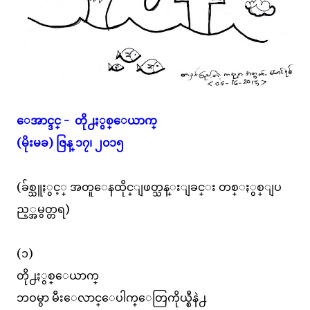
ေအာင္ဒင္ - တို႕ႏွစ္ေယာက္
(မိုးမခ) ဇြန္ ၁၇၊ ၂၀၁၅
(ခ်စ္သူႏွင့္ အတူေနထိုင္ျဖတ္သန္းျခင္း တစ္ႏွစ္ျပ
ည့္အမွတ္တရ)
(၁)
တို႕ႏွစ္ေယာက္
ဘဝမွာ မီးေလာင္ေပါက္ေတြကိုယ္စီနဲ႕