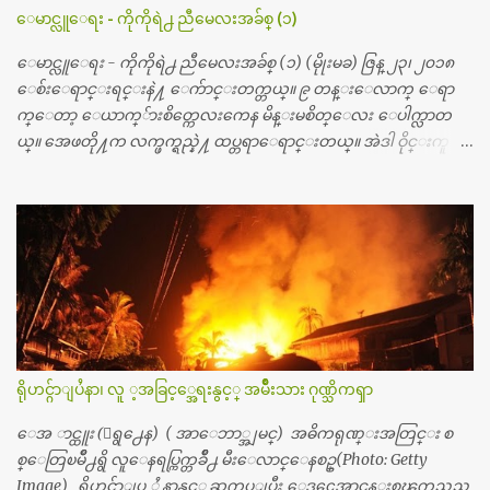
တယ္သိရပါတယ္။ တခါတေလ ကိုယ္လက္ေျခ၊ ဦးေႏွာက္ေတြ အေသး
ေမာင္လူေရး - ကိုကိုရဲ႕ ညီမေလးအခ်စ္ (၁)
စိတ္ၾကည့္လိုရင္ ဒီစက္ၾကီးေတြနဲ႔ စမ္းသပ္ရပါတယ္။ ခႏၱာကိုယ္အစိတ္ပို
င္း ကလီစာေတြကိုၾကည့္ရႈတဲ့ အာလထရာေဆာင္း2 စက္ေတြ
ေမာင္လူေရး - ကိုကိုရဲ႕ ညီမေလးအခ်စ္ (၁) (မိုုးမခ) ဇြန္ ၂၃၊ ၂၀၁၈
ကေတာ့ ေစ်းသိပ္မႀကီးလို႔ ျမန္မာျပည္ေဆးရံုတိုင္းရွိပါတယ္။
ေစ်းေရာင္းရင္းနဲ႔ ေက်ာင္းတက္တယ္။ ၉ တန္းေလာက္ ေရာ
တစ္ခါစမ္းရင္ က်ပ္တစ္ေသာင္းေလာက္ က်သင့္ပါတယ္။ စာေရးသူ လြ
က္ေတာ့ ေယာက္်ားစိတ္ကေလးကေန မိန္းမစိတ္ေလး ေပါက္လာတ
န္ခဲ့တဲ့ (၂)...
ယ္။ အေဖတို႔က လက္ဖက္ရည္နဲ႔ ထပ္တရာေရာင္းတယ္။ အဲဒါ ဝိုင္းကူ
တာေပါ့။ မိန္းကေလး အေပါင္းအသင္းလည္း မ်ားတယ္။ ငယ္ငယ္တု
န္းကေတာ့ အမေတြနဲ႔ ေနတာဆုိေတာ့ သနပ္ခါးေလးေတြ လိမ္း
တယ္။ ပန္းပန္တယ္။ မိန္းကေလး အဝတ္အစားေတြကိုလည္း ခုိးဝတ္တ
ယ္။ မိန္းမစိတ္ရွိေတာ့ ရွိေပမယ့္ ကိုယ့္ကိုယ္ကို မိန္းမစိတ္ေပါက္မွန္း
သိတာက ၉ တန္း၊ ၁၀ တန္းေလာက္ကမွ။ ညီအစ္ကို ေမာင္နွမ အားလံုး ၆
ေယာက္ရွိတယ္။ အစ္ကို ၃ ေယာက္၊ အစ္မ ႏွစ္ေယာက္။ အစ္ကိုေတြက
လည္း သူ႔ အေပါင္းအသင္းနဲ႔ သူဆိုေတာ့ အမေတြနဲ႔ဘဲ ေပါ
င္းတယ္။ ျပီးေတာ့ အေဖကလည္း ေယာက္်ားဆုိ ေယာ
က္်ားေလးလုိဘဲ ေနေစခ်င္တယ္။ အေဖ့ကို ေၾကာက္လည္း ေၾကာ
ရိုဟင္ဂ်ာျပႆနာ၊ လူ ့အခြင့္အေရးနွင့္ အမ်ိဳးသား ဂုဏ္သိကၡာ
က္ရတယ္။ ေယာက္်ားဘဝဆုိတာ ျမင့္ျမတ္တယ္ေပါ့။ ေယာ
က္်ားေလး စိတ္လည္း ရွိေအာင္ ဘာသာေရးလည္း လုိက္စားေအာင္
ေအ ာင္ထူး (ေရွ႕ေန) ( အာေဘာ္အျမင္) အဓိကရုဏ္းအတြင္း စ
တန္ခူးလဆုိ တစ္လလံုး ကိုရင္ ဝတ္ခုိင္းတယ္။ ေက်ာင္းမွာဆုိရင္ ေ
စ္ေတြၿမိဳ႕ရွိ လူေနရပ္ကြက္တခ်ိဳ႕ မီးေလာင္ေနစဥ္(Photo: Getty
ယာက္်ားေလးေတြက ကိုယ့္ကို ဘာပဲျဖစ္ျဖစ္ မၾကားတၾကား စ
Image) ရိုဟင္ဂ်ာျပ ႆ နာနွင့္ ဆက္စပ္ျပီး ေဒၚေအာင္ဆန္းစုၾကည္သည္