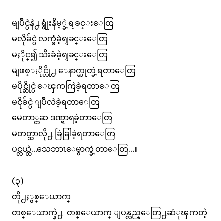
မျပိဳင္ပဲနဲ႕ ရွုံးနိမ့္ခဲ့ရျခင္းေတြ
မလိုခ်င္ပဲ လက္ခံခဲ့ရျခင္းေတြ
မႏိုင္၍ သီးခံခဲ့ရျခင္းေတြ
မျဖစ္ႏိုင္လို႕ ေနာက္ဆုတ္ခဲ့ရတာေတြ
မပိုင္ဆိုင္ပဲ ေၾကကြဲခဲ့ရတာေတြ
မငိုခ်င္ပဲ ျပိဳလဲခဲ့ရတာေတြ
မေတာ္တဆ ဒဏ္ရာရခဲ့တာေတြ
မတတ္သာလို႕ ခြဲခြါခဲ့ရတာေတြ
ပင္လယ္ထဲ…သေဘာၤေမွာက္ခဲ့တာေတြ…။
(၃)
တို႕ႏွစ္ေယာက္
တစ္ေယာက္နဲ႕ တစ္ေယာက္ ျပန္လည္ေတြ႕ဆံုၾကတဲ့