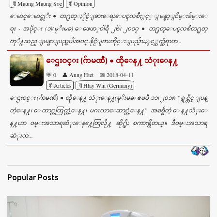
🔖Maung Maung Soe
🔖Opinion
ေမာင္ေမာင္စုိး ● တ႐ုတ္ႏိုင္ငံျခားေရးေပၚလစီႏွင့္ ျမန္မာ့ျငိမ္းခ်မ္းေ
ရး - အပိုင္း (၁)(မုိးမခ) ေဖေဖာ္ဝါရီ ၂၆၊ ၂၀၁၇ ● တ႐ုတ္ေပၚလစီတ႐ုတ္
တုိ႔သည္ ျမန္မာျပည္အပါအဝင္ နိုင္ငံျခားတိုင္းျပည္မ်ားႏွင့္ဆက္ဆံရာတ...
ေဌးဝင္း (ဂ်ာမဏီ) ● ထိုေန႔ သံုးေန႔
💬 0
👤 Aung Htet
📅 2018-04-11
🔖Articles
🔖Htay Win (Germany)
ေဌးဝင္း (ဂ်ာမဏီ) ● ထိုေန႔ သံုးေန႔(မုိးမခ) ဧၿပီ ၁၁၊ ၂၀၁၈ “ရွင္လိင္ ျပန္
တဲ့ေန႔၊ ေထာင္ကထြက္တဲ့ေန႔၊ မဂၤလာေဆာင္တဲ့ေန႔” အစရွိတဲ့ ေန႔သံုးေ
န႔ဟာ ဝမ္းအသာရဆံုးေန႔ေတြလို႔ ဆို႐ိုး စကားရွိတယ္။ ဒီဝမ္းအသာရ
ဆံုးလ...
Popular Posts