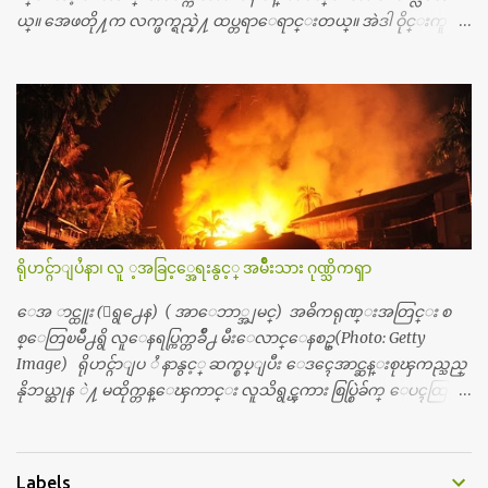
န္ခဲ့တဲ့ (၂)...
ယ္။ အေဖတို႔က လက္ဖက္ရည္နဲ႔ ထပ္တရာေရာင္းတယ္။ အဲဒါ ဝိုင္းကူ
တာေပါ့။ မိန္းကေလး အေပါင္းအသင္းလည္း မ်ားတယ္။ ငယ္ငယ္တု
န္းကေတာ့ အမေတြနဲ႔ ေနတာဆုိေတာ့ သနပ္ခါးေလးေတြ လိမ္း
တယ္။ ပန္းပန္တယ္။ မိန္းကေလး အဝတ္အစားေတြကိုလည္း ခုိးဝတ္တ
ယ္။ မိန္းမစိတ္ရွိေတာ့ ရွိေပမယ့္ ကိုယ့္ကိုယ္ကို မိန္းမစိတ္ေပါက္မွန္း
သိတာက ၉ တန္း၊ ၁၀ တန္းေလာက္ကမွ။ ညီအစ္ကို ေမာင္နွမ အားလံုး ၆
ေယာက္ရွိတယ္။ အစ္ကို ၃ ေယာက္၊ အစ္မ ႏွစ္ေယာက္။ အစ္ကိုေတြက
လည္း သူ႔ အေပါင္းအသင္းနဲ႔ သူဆိုေတာ့ အမေတြနဲ႔ဘဲ ေပါ
င္းတယ္။ ျပီးေတာ့ အေဖကလည္း ေယာက္်ားဆုိ ေယာ
က္်ားေလးလုိဘဲ ေနေစခ်င္တယ္။ အေဖ့ကို ေၾကာက္လည္း ေၾကာ
ရိုဟင္ဂ်ာျပႆနာ၊ လူ ့အခြင့္အေရးနွင့္ အမ်ိဳးသား ဂုဏ္သိကၡာ
က္ရတယ္။ ေယာက္်ားဘဝဆုိတာ ျမင့္ျမတ္တယ္ေပါ့။ ေယာ
က္်ားေလး စိတ္လည္း ရွိေအာင္ ဘာသာေရးလည္း လုိက္စားေအာင္
ေအ ာင္ထူး (ေရွ႕ေန) ( အာေဘာ္အျမင္) အဓိကရုဏ္းအတြင္း စ
တန္ခူးလဆုိ တစ္လလံုး ကိုရင္ ဝတ္ခုိင္းတယ္။ ေက်ာင္းမွာဆုိရင္ ေ
စ္ေတြၿမိဳ႕ရွိ လူေနရပ္ကြက္တခ်ိဳ႕ မီးေလာင္ေနစဥ္(Photo: Getty
ယာက္်ားေလးေတြက ကိုယ့္ကို ဘာပဲျဖစ္ျဖစ္ မၾကားတၾကား စ
Image) ရိုဟင္ဂ်ာျပ ႆ နာနွင့္ ဆက္စပ္ျပီး ေဒၚေအာင္ဆန္းစုၾကည္သည္
ရင္စတယ္။ အေျခာက္ ဘာညာေပါ့၊ အာ့့လုိေလးေတြ စတာေပါ့။
နိုဘယ္ဆုန ဲ႔ မထိုက္တန္ေၾကာင္း လူသိရွင္ၾကား စြပ္စြဲခ်က္ ေပၚထြက္လာ
ကိုယ္ကလည္း ရန္မျဖစ္ခ်င္ေတာ့ ျပန္မေျပာဘူး ေရွာင...
ခဲ့သည္။ ဇူလိုင္လ ၂၃ ရက္္ ေန႕ တြင္ အယ္လ္ဂ်ာဇီးရား နိုင္ငံတကာ ရုပ္သံလႊင့္
ဌာနမွ ရိုဟင္ဂ်ာလူထုမ်ား ဘ၀ပ်က္ေနၾကသည့္ ပံုမ်ား၊ စခန္းအတြ
င္းေနထိုင္ရာ တြင္လည္း အကူအညီမ်ား မရရွိ၍ စားရမဲ့ေသာက္ရမဲ့ ျဖ
Labels