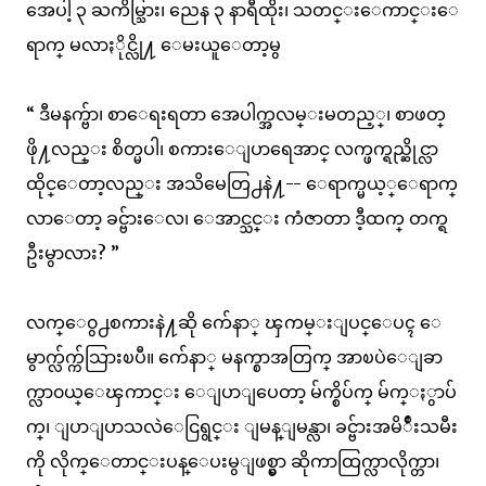
အေပါ့ ၃ ႀကိမ္သြား၊ ညေန ၃ နာရီထိုး၊ သတင္းေကာင္းေ
ရာက္ မလာႏိုင္လို႔ ေမးယူေတာ့မွ
“ ဒီမနက္ဗ်ာ၊ စာေရးရတာ အေပါက္အလမ္းမတည့္၊ စာဖတ္
ဖို႔လည္း စိတ္မပါ၊ စကားေျပာရေအာင္ လက္ဖက္ရည္ဆိုင္လာ
ထိုင္ေတာ့လည္း အသိမေတြ႕နဲ႔-- ေရာက္မယ့္ေရာက္
လာေတာ့ ခင္ဗ်ားေလ၊ ေအာင္သင္း ကံဇာတာ ဒီ့ထက္ တက္ရ
ဦးမွာလား? ”
လက္ေ၀ွ႕စကားနဲ႔ဆို က်ေနာ္ ၾကမ္းျပင္ေပၚ ေ
မွာက္လ်က္က်သြားၿပီ။ က်ေနာ္ မနက္စာအတြက္ အာၿပဲေျခာ
က္လာ၀ယ္ေၾကာင္း ေျပာျပေတာ့ မ်က္စိပ်က္ မ်က္ႏွာပ်
က္၊ ျပာျပာသလဲေငြရွင္း ျမန္ျမန္လာ၊ ခင္ဗ်ားအမိ်ဳးသမီး
ကို လိုက္ေတာင္းပန္ေပးမွျဖစ္မွာ ဆိုကာထြက္လာလိုက္တာ၊