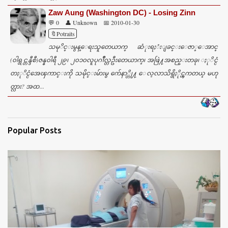
Zaw Aung (Washington DC) - Losing Zinn
💬 0
👤 Unknown
📅 2010-01-30
🔖Potraits
သမုိင္းမွန္ေရးသူတေယာက္ ဆံုးရႈံးျခင္းေဇာ္ေအာင္
(၀ါရွင္တန္ဒီစီ)ဇန္န၀ါရီ ၂၉၊ ၂၀၁၀လူပုဂၢိဳလ္တဦးတေယာက္၊ အဖြဲ႔အစည္းတခု၊ ႏုိင္ငံ
တႏုိင္ငံအေၾကာင္းကို သမိုင္းမ်ားမွ က်ေနာ္တို႔ ေလ့လာသိရွိႏိုင္ၾကတယ္ မဟု
တ္လား? အထ...
Popular Posts