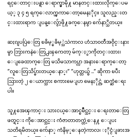
ရင္ေတာင္းပန္ရာ ေရာက္မွာမို႔ မာနတင္းထားလိုက္ေပမ
ယ့္ ၃ ၄ ၅ ရက္ေလာက္ၾကာေတာ့မေနႏိုင္။ သူလည္းတ
င္းထားရာက ျပန္ေလွ်ာ့ဖို႔ခက္ေနမွာ က်ေနာ္သိတယ္။
ဆႏၵျပပြဲေတြ ၿခိမ့္ၿခိမ့္သဲသဲကာလ ဟံသာ၀တီအ၀ိုင္းနား
မွာ ဘြားကနဲေတြ႕ၾကေတာ့ မ်က္ႏွာကိုတင္းထား၊
ေျခေထာက္ေတြ မသိမသာကပ္လာ အနားေရာက္ေတာ့
"လူေတြသိပ္မ်ားတယ္ေနာ္၊" "ဟုတ္တယ္ဗ် ..." ဆိုကာ ၿပီး
သြားတဲ့ ၂ ေယာက္သား စကားမေျပာ မေနႏိုင္တဲ့ ဆက္ဆံေရး
ပါ။
သူ႔အေၾကာင္း သားငယ္ေအာင္ၿမိဳင္သင္း ေရးတာေတြ
ဖတ္ရင္း ကိုေအာင္သင္း ကံဇာတာတက္တဲ့ေန႔ ေျပး
သတိရမိတယ္။ က်ေနာ္ ကံနိမ့္ေနတဲ့ကာလ၊ ႏိုင္ငံျခားအ