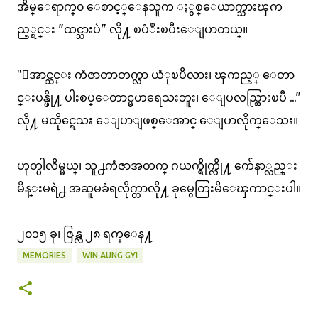
အိမ္ေရာက္၀ ေစာင့္ေနသူက ႏွစ္ေယာက္သားၾက
ည့္ရင္း "ထင္သားပဲ" လို႔ ၿပံဳးၿပီးေျပာတယ္။
"ေအာင္သင္း ကံဇာတာတက္လာ ယံုၿပီလား၊ ၾကည့္ ေတာ
င္းပန္ဖို႔ ပါးစပ္ေတာင္မဟရေသးဘူး၊ ေျပလည္သြားၿပီ ..."
လို႔ မထိုင္ရေသး ေျပာျဖစ္ေအာင္ ေျပာလိုက္ေသး။
ဟုတ္ပါလိမ္မယ္၊ သူ႕ကံဇာအတက္ ဂယက္ရိုက္လို႔ က်ေနာ္လည္း
မိန္းမရဲ႕ အဆူမခံရလိုက္တာလို႔ ခုမွေတြးမိေၾကာင္းပါ။
၂၀၁၅ ခု၊ ဇြန္လ ၂၈ ရက္ေန႔
MEMORIES
WIN AUNG GYI