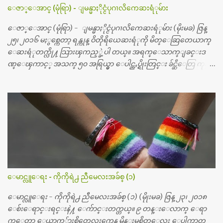
ေဇာ္ေအာင္ (မုံရြာ) - ျမန္မာႏိုင္ငံပုဂၢလိကေဆးရံုမ်ား
ေဇာ္ေအာင္ (မုံရြာ) - ျမန္မာႏိုင္ငံပုဂၢလိကေဆးရံုမ်ား (မိုးမခ) ဇြန္
၂၅၊ ၂၀၁၆ မႏွစ္ကေတာ့ ရန္ကုန္ ဝိတိုရိယေဆးရံုကို မိတ္ေဆြတေယာက္
ေဆးရံုတက္လို႔ သြားၾကည့္ခဲ့ပါ တယ္။ အရက္ေသာက္ျခင္းဒ
ဏ္ေၾကာင့္ အသက္ ၅၀ အရြယ္မွာ ေပါင္ညႇပ္ရိုးတြင္း ခ်င္ဆီေတြ ကုန္ခ
မ္းသြားလို႔ အရိုးအစားထိုးကုသျခင္း လုပ္ပါတယ္။ အရိုးအထူးကု
ဆရာဝန္က ဝိတိုရိယေဟာ္တယ္လိုအခန္းမွာ တရက္ က်ပ္ ၃ ေသာင္းနဲ႔ေနေ
စၿပီး၊ အာရွေတာ္ဝင္ခြဲစိတ္ခန္းကို ငွားရမ္းခြဲစိတ္ အရိုးအစားထိုးကုပါတ
ယ္။ ေဆးစစ္၊ေဆးဝယ္၊ ခြဲစိတ္ကု၊ အရိုးအစားထိုးပစၥည္း စတဲ့စရိ
တ္ေတြနဲ႔ေဆးရံုမွာ ၂ ပတ္ေနထိုင္စရိတ္ သိန္း ၇၀ ေလာက္ ကုန္သြား
ပါတယ္။ သူငယ္ခ်င္းျဖစ္သူကို လာေတြ႔ရင္း ဟိုတယ္လို သန္႔ရွင္းသ
ပ္ရပ္တဲ့ ဝိတိုရိယေဆးရံုမွာ စီတီစကင္ နဲ႔ အမ္အာအိုင္1 စက္ခန္းကိုေ
တြ႔လို႔ေမးၾကည့္ေတာ့ တခါစမ္းရင္ က်ပ္တသိန္းေက်ာ္ က်သင့္
တယ္သိရပါတယ္။ တခါတေလ ကိုယ္လက္ေျခ၊ ဦးေႏွာက္ေတြ အေသး
ေမာင္လူေရး - ကိုကိုရဲ႕ ညီမေလးအခ်စ္ (၁)
စိတ္ၾကည့္လိုရင္ ဒီစက္ၾကီးေတြနဲ႔ စမ္းသပ္ရပါတယ္။ ခႏၱာကိုယ္အစိတ္ပို
င္း ကလီစာေတြကိုၾကည့္ရႈတဲ့ အာလထရာေဆာင္း2 စက္ေတြ
ေမာင္လူေရး - ကိုကိုရဲ႕ ညီမေလးအခ်စ္ (၁) (မိုုးမခ) ဇြန္ ၂၃၊ ၂၀၁၈
ကေတာ့ ေစ်းသိပ္မႀကီးလို႔ ျမန္မာျပည္ေဆးရံုတိုင္းရွိပါတယ္။
ေစ်းေရာင္းရင္းနဲ႔ ေက်ာင္းတက္တယ္။ ၉ တန္းေလာက္ ေရာ
တစ္ခါစမ္းရင္ က်ပ္တစ္ေသာင္းေလာက္ က်သင့္ပါတယ္။ စာေရးသူ လြ
က္ေတာ့ ေယာက္်ားစိတ္ကေလးကေန မိန္းမစိတ္ေလး ေပါက္လာတ