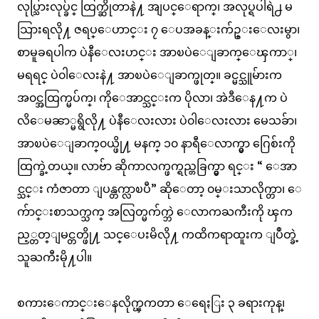
လုပ္သြားလုပ္ခ်င္ ထြက္ဆိုတာနဲ႔ အျပင္ေရာက္၊ အလုပ္ရပါရဲ႕ မ
သြားရလို႔ ဇရပ္ေဟာင္း ၇ ေပအခန္းက်ဥ္းေလးမွာ၊
စာမူခရပါက ပဲနီေလးဟင္း အာၿပဲေျခာက္ေၾကာ္၊
မရရင္ ပဲ၀ါေလးနဲ႔ အာၿပဲေျခာက္ဖုတ္။ ခင္မင္သူမ်ားက
အ၀င္အထြက္မပ်က္၊ ကိုေအာင္သင္းက ပိုလာ၊ အဲဒီေန႔က ပဲ
လိေမၼာ္မရွိလို႔ ပဲနီေလးလား ပဲ၀ါေလးလား မေသခ်ာ၊
အာၿပဲေျခာက္၀ယ္ဖို႔ မနက္ ၁၀ နာရီေလာက္မွာ ဂြေစ်းကို
ထြက္ခဲ့တယ္။ လာဗ်ာ ဆိုကာလက္ဖက္ရည္တခြက္မွာ ရင္း “ ေအာ
င္သင္း ကံဇာတာ ျပန္တက္လာၿပီ” ဆိုေတာ့ ၀မ္းသာလိုက္တာ၊ ေ
က်ာင္းစာသက္သက္ အလြတ္မက်က္ဘဲ ေလာကႀကီးကို ၾက
ည့္တတ္ျမင္တတ္ဖို႔ သင္ေပးမိလို႔ ကထိကရာထူးက ျပဳတ္ခဲ့
သူႀကီးမို႔ပါ။
စကားေကာင္းေနလိုက္ၾကတာ ေရေႏြး ၃ ခရားကုန္၊