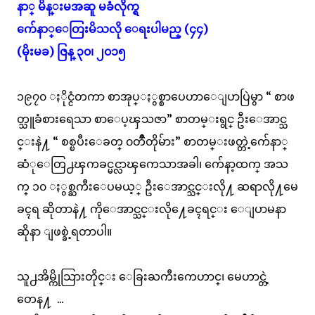
နာ္
မိန္းမအဆူ မခံလိုက္ရ
က်ေနာ္ေတြးမိသလို ေရးပါမည္ (၄၄)
(မိုးမခ) ဇြန္ ၃၀၊ ၂၀၁၅
၁၉၇၀ ႏိုင္ငံတကာ စာအုပ္ႏွစ္စာပေဟာေျပာပြဲမွာ “ စာဖ
တ္သူခံစားရေသာ စာေပ့ၾသဇာ” စာတမ္းရွင္ ဦးေအာင္သ
င္းနဲ႔ “ စစ္ၿပီးေခတ္ ၀တၳဳတိုမ်ား” စာတမ္းဖတ္တဲ့က်ေနာ္
ဆံုေတြ႕ၾကခင္မင္လာၾကေသာအခါ၊ က်ေနာ့ထက္ အသ
က္ ၁၀ ႏွစ္ႀကီးေပမယ့္ ဦးေအာင္သင္းလို႔ ဆရာလို႔မေ
ခၚရ ဆိုတာနဲ႔ ကိုေအာင္သင္းလို႔ေခၚရင္း ေျပာမနာ
ဆိုနာ ျဖစ္ခဲ့ရတာပါ။
သူ႕အိမ္ကိုသြားတိုင္း ေခြးႀကီးကေဟာင္၊ မေဟာင္တဲ့
တေန႔ ...