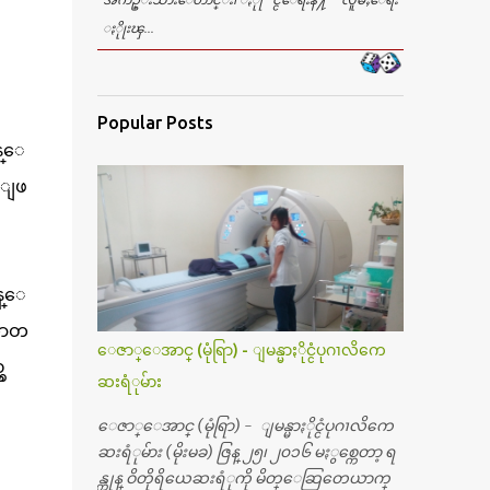
ႏိုုးၾ...
Popular Posts
န္ေ
 ျဖ
န္ေ
လာတ
ေဇာ္ေအာင္ (မုံရြာ) - ျမန္မာႏိုင္ငံပုဂၢလိကေ
က
ဆးရံုမ်ား
ေဇာ္ေအာင္ (မုံရြာ) - ျမန္မာႏိုင္ငံပုဂၢလိကေ
ဆးရံုမ်ား (မိုးမခ) ဇြန္ ၂၅၊ ၂၀၁၆ မႏွစ္ကေတာ့ ရ
န္ကုန္ ဝိတိုရိယေဆးရံုကို မိတ္ေဆြတေယာက္