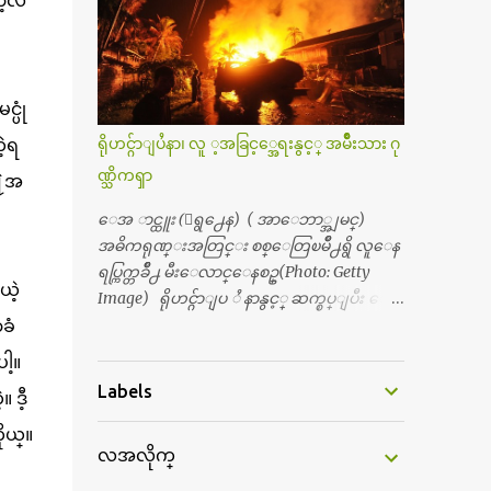
ည္း မ်ားတယ္။ ငယ္ငယ္တုန္းကေတာ့ အမေတြနဲ႔
ာ့လ
ရာေဆာင္း2 စက္ေတြကေတာ့ ေစ်းသိပ္မႀ
ေနတာဆုိေတာ့ သနပ္ခါးေလးေတြ လိမ္း
ကီးလို႔ ျမန္မာျပည္ေဆးရံုတိုင္းရွိပါတယ္။
တယ္။ ပန္းပန္တယ္။ မိန္းကေလး အဝတ္အစားေ
တစ္ခါစမ္းရင္ က်ပ္တစ္ေသာင္းေလာက္ က်သ
တြကိုလည္း ခုိးဝတ္တယ္။ မိန္းမစိတ္ရွိေတာ့
င့္ပါတယ္။ စာေရးသူ လြန္ခဲ့တဲ့ (၂)...
ရွိေပမယ့္ ကိုယ့္ကိုယ္ကို မိန္းမစိတ္ေပါက္မွန္း
္ပုံ
သိတာက ၉ တန္း၊ ၁၀ တန္းေလာက္ကမွ။ ညီအ
ရိုဟင္ဂ်ာျပႆနာ၊ လူ ့အခြင့္အေရးနွင့္ အမ်ိဳးသား ဂု
ဲ့ရ
စ္ကို ေမာင္နွမ အားလံုး ၆ ေယာက္ရွိတယ္။ အစ္ကို ၃
ဏ္သိကၡာ
႔ဲအ
ေယာက္၊ အစ္မ ႏွစ္ေယာက္။ အစ္ကိုေတြက
လည္း သူ႔ အေပါင္းအသင္းနဲ႔ သူဆိုေ
ေအ ာင္ထူး (ေရွ႕ေန) ( အာေဘာ္အျမင္)
တာ့ အမေတြနဲ႔ဘဲ ေပါင္းတယ္။ ျပီးေတာ့
အဓိကရုဏ္းအတြင္း စစ္ေတြၿမိဳ႕ရွိ လူေန
အေဖကလည္း ေယာက္်ားဆုိ ေယာ
ရပ္ကြက္တခ်ိဳ႕ မီးေလာင္ေနစဥ္(Photo: Getty
က္်ားေလးလုိဘဲ ေနေစခ်င္တယ္။ အေဖ့ကို
ယဲ့
Image) ရိုဟင္ဂ်ာျပ ႆ နာနွင့္ ဆက္စပ္ျပီး ေ
ေၾကာက္လည္း ေၾကာက္ရတယ္။ ေယာ
ဒၚေအာင္ဆန္းစုၾကည္သည္ နိုဘယ္ဆုန ဲ႔ မထိုက္တ
ခံ
က္်ားဘဝဆုိတာ ျမင့္ျမတ္တယ္ေပါ့။ ေယာ
န္ေၾကာင္း လူသိရွင္ၾကား စြပ္စြဲခ်က္ ေပၚထြ
ါ့။
က္်ားေလး စိတ္လည္း ရွိေအာင္ ဘာသာေရး
က္လာခဲ့သည္။ ဇူလိုင္လ ၂၃ ရက္္ ေန႕ တြင္ အယ္လ္ဂ်ာ
Labels
လည္း လုိက္စားေအာင္ တန္ခူးလဆုိ တစ္လ
ဒီ့
ဇီးရား နိုင္ငံတကာ ရုပ္သံလႊင့္ဌာနမွ ရိုဟင္ဂ်ာလူထု
လံုး ကိုရင္ ဝတ္ခုိင္းတယ္။ ေက်ာင္းမွာဆုိ
မ်ား ဘ၀ပ်က္ေနၾကသည့္ ပံုမ်ား၊ စခန္းအ
ုယ္။
ရင္ ေယာက္်ားေလးေတြက ကိုယ့္ကို ဘာ
လအလိုက္
တြင္းေနထိုင္ရာ တြင္လည္း အကူအညီမ်ား မရ
ပဲျဖစ္ျဖစ္ မၾကားတၾကား စရင္စတယ္။
ရွိ၍ စားရမဲ့ေသာက္ရမဲ့ ျဖစ္ေနပံုမ်ား၊ ဘဂၤ