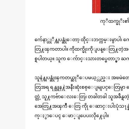
ကုိထက္မုိး၏ ျပ
က်ေနာ္တုိ႔ျပန္ဆုံေတာ့ ထိုင္းဘက္ကမ္းမွာပါ
တြ႔ၾကတာပါ။ ကိုထက္မိုးကိုျပန္ေတြ႔တဲ့အခ
စ္ရပါတယ္။ သူက ေက်ာင္းသားတပ္မေတာ္မွာ 
သူနဲ႔ျပန္ဆုံၾကတယ္ဆုိေပမယ့္လည္း အၿမ
တြအရ ရန္သူန႔ဲအနီးဆုံးစစ္ေျမျပင္ေတြမွာ 
တ္တဲ့ သူ႔ကဗ်ာေလးေတြ၊ တခါတခါ သူအခ်ိန္ရတဲ
အေတြ႔အၾကဳံ ေတြ ကိုု ေဆာင္းပါးပုံသ႑န္
က္ႏွာေပၚ ေဖာ္ျပေပးလို႔ေပ့ါ။