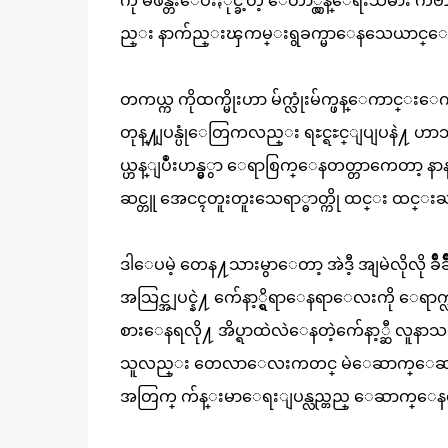
ကို မဖန္တီးေပးႏိုင္ခဲ့တဲ့ ေတာ္လွန္ေရးသ
ည္း နာက်ည္းၾကမ္းရွခက္မာေနသေယာင္ေတာင
တကယ္က ကိုထက္မိုးဟာ မ်က္လုံးမ်က္ဖန္ေကာင္းေကာ
တုန္႔ျပန္ပုံေတြကလည္း ရႊင္ရႊင္ျပျပနဲ႔ ဟာသဓာတ
ယ္ဟန္ျပဳံးဟန္မွွာ ေရာစြက္ေနတတ္တာကေတာ့ န
ဆင္တူ အေငၚတူးတူးသေရာ္ဓာတ္ကို ထင္း ထင္းႀက
ဒါေပမဲ့ တေန႔သားမွာေတာ့ အဲဒီ့ အျမဲလိုလို ခ်ဳိ
အသြင္အျပင္နဲ႔ က်ေနာ့္ရွိရာေနရာေလးကို
စားေနရလို႔ အိပ္ရာထဲလဲေနတဲ့က်ေနာ့္ဆီ လူ
သူလည္း တေလာေလးကတင္ မဲေဆာက္ေဆးရုံမွာ 
အတြက္ က်န္းမာေရးျပန္လည္တည္ ေဆာက္ေနရတာတဲ