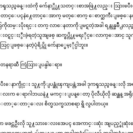
ုကၡသည္စခန္းထဲကို က်ေနာ္တို႔သတင္းစာအဖြဲ႔လည္း သြားၿပ
းက ေတာင္ေပၚနဲ႔ေတာင္ေအာက္ မတ္ေစာက္ ေစာက္ႀကီးျဖစ္ေန
ြကိုထမ္းပိုးရင္း တက္ လာေနတာကိုျမင္ရတဲ့အခါ ရန္ကုန္ၿမိဳ႕လည
င္ရင္းႏွီးခဲ့ရတဲ့သူအျဖစ္ ဆက္စပ္လို႔မရႏိုင္ေလာက္ေအာင္ သ
္ျဖစ္ေနတဲ့ပုံရိပ္ကို က်ေနာ္မေမ့ႏိုင္ပါဘူး။
 တေနရာဆီ ကြဲသြားျပန္ပါေရာ။
ီးေနာက္ပိုင္း သူ႔ကိုျပန္ဆုံၾကျပန္တဲ့အခါ ဒုကၡသည္စခန္းလို အ
းေလးက ေရာဂါဘယနဲ႔ မကင္းျပန္ေတာ့ ပိုလီယိုလို ဆန္ဆန္ အရိ
 ေတာ္ေတာ္ေလး စိတ္မသက္မသာစရာ ရွိ လွပါတယ္။
က ဖခင္တဦးလို သူ႔သားေလးအေပၚ အေကာင္းဆုံး အျပည့္စုံဆုံ