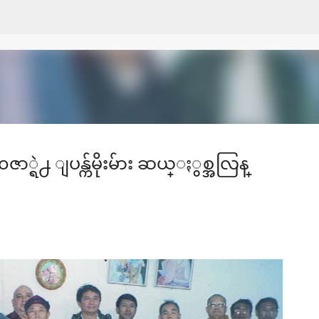
Skip to main content
ေဇာ္ရဲ႕ ျပန္က်မိုးမ်ား ဆယ္ႏွစ္အလြန္