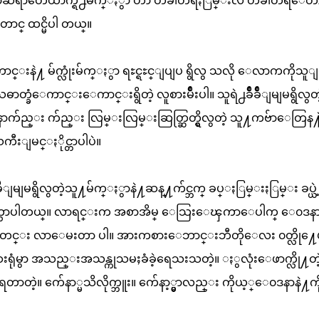
မား ကဗ်ာဆရာတေယာက္ရဲ႕မ်က္ႏွာ ဟာ တခါတရံႏြမ္းလ် တခါတရံေတ
္ ထင္မိပါ တယ္။
င္းနဲ႔ မ်က္လုံးမ်က္ႏွာ ရႊင္ရႊင္ျပျပ ရွိလွ သလို ေလာကကိုသူျမင
္ခံေကာင္းေကာင္းရွိတဲ့ လူစားမ်ဳိးပါ။ သူရဲ႕ခ်ဳိခ်ဳိျမျမရွိလွတ
ာနာက်ည္း က်ည္း လြမ္းလြမ္းဆြတ္ဆြတ္ရွိလွတဲ့ သူ႔ကဗ်ာေတြန
ီးျမင္ႏိုင္တာပါပဲ။
ခ်ဳိျမျမရွိလွတဲ့သူ႔မ်က္ႏွာနဲ႔ဆန္႔က်င္ဘက္ ခပ္ႏြမ္းႏြမ္း ခပ္ယဲ့
 ေရာက္လာပါတယ္။ လာရင္းက အစာအိမ္ ေသြးေၾကာေပါက္ ေ၀ဒနာ
နာသတင္း လာေမးတာ ပါ။ အားကစားေဘာင္းဘီတိုေလး ၀တ္လို႔ေပ
အသည္းအသန္ကုသမႈခံခဲ့ရေသးသတဲ့။ ႏွလုံးေဖာက္လို႔တဲ့။ 
့။ က်ေနာ္မသိလိုက္ဘူး။ က်ေနာ့္မွာလည္း ကိုယ့္ေ၀ဒနာနဲ႔ကိ