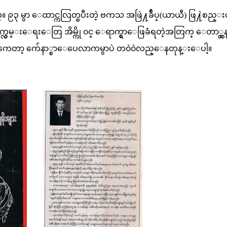
ါတယ္။ ၉၃ မွာ ေထာင္ကလြတ္ၿပီးတဲ့ ဗကသ အဖြဲ႔ခ်ဳပ္(ယာယီ) ဖြ႔ဲစည္
က္လွမ္းေရးေတြ အိမ္ကို ၀င္ ေရာက္ရွာေဖြခံရတဲ့အတြက္ ေတာ္လွ
န္းကေတာ့ က်ေနာ္စာေပေလာကမွာပဲ တ၀ဲ၀ဲလည္ေနတုန္းေပါ့။