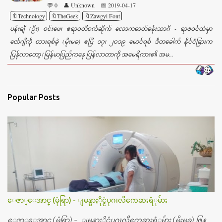
💬 0
👤 Unknown
📅 2019-04-17
🔖Technology
🔖TheGeek
🔖Zawgyi Font
ပန်းချီ (ဦး) ဝင်းဖေ၊ ဧရာ၀တီဝက်ဆိုက် လောကဓာတ်ခန်းသာဂိ - ရာဇဝင်ထဲမှာ
ဇော်ဂျီကို ထားရစ်ခဲ့ (မိုးမခ) ဧပြီ ၁၇၊ ၂၀၁၉ မောင်ရစ် ဒီတခေါက် နိုင်ငံခြားက
ပြန်လာတော့ (မြန်မာပြည်ကနေ ပြန်လာတာကို အမေရိကား၏ အမ...
Popular Posts
ေဇာ္ေအာင္ (မုံရြာ) - ျမန္မာႏိုင္ငံပုဂၢလိကေဆးရံုမ်ား
ေဇာ္ေအာင္ (မုံရြာ) - ျမန္မာႏိုင္ငံပုဂၢလိကေဆးရံုမ်ား (မိုးမခ) ဇြန္