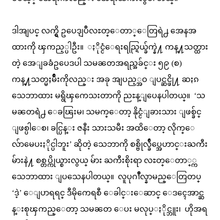
ဒါအျပင္ လက္ရွိ ဥပေဒျပဳလႊတ္ေတာ္ေတြရဲ႕ အေနအ
ထားကို ၾကည့္ပါဦး။ ႏိုင္ငံေရးရည္ရြယ္ခ်က္နဲ႔ ကန္႔သတ္ထား
တဲ့ အေျခခံဥပေဒပါ သမၼတအရည္အခ်င္း ၅၉ (စ)
ကန္႔သတ္မႈမ်ိဳးကိုလည္း အခု အျပည့္အဝ ျပင္ဆင္ဖို႔ ဆႏၵ
သေဘာထား မရွိၾကေသးတာကို ညႊန္ျပေနပါတယ္။ ‘သ
မၼတရဲဲ႕ ေခၽြးမ၊ သမက္ေတာ့ နိုင္ငံျခားသား ျဖစ္ခ်င္
ျဖစ္ပါေစ၊ ခင္ပြန္း ဇနီး သားသမီး အထိေတာ့ လိုက္ေ
လ်ာမေပးႏိုင္ပါဘူး’ ဆိုတဲ့ သေဘာကို စစ္ဗိုလ္ခ်ဳပ္အေဟာင္းႀကီး
မ်ားနဲ႔ စစ္တပ္ကိုယ္စားလွယ္ မ်ား ႀကီးစိုးရာ လႊတ္ေတာ္္က
သေဘာထား ျပသေနပါတယ္။ လူပုဂၢိဳလ္နာမည္ေတြတပ္
‘ဒဲ့’ ေျပာရရင္ ဒီမိုကေရစီ ေခါင္းေဆာင္ ေဒၚေအာင္ဆ
န္းစုၾကည္ေတာ့ သမၼတ ေပး မလုပ္ႏိုင္ဘူး၊ ဟိုအရ