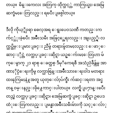
တယ္။ မိန္းကေလး အတြက္ ထိုက္သင့္တဲ့ ကာကြယ္မႈ၊ အေမြ
ဆက္ခံမႈေတြလည္း ရၿပီးျဖစ္ပါတယ္။
ဒီလို ကိုယ့္ရိုးရာ ဓေလ့အရ ေရွးပေဝသဏီ ကတည္းက
က်င့္သံုးခဲ့ၿပီး အမ်ိဳးသမီး အခြင့္အေရးလည္း အျပည့္ရွိ၊ လ
က္ထပ္ထိမ္းျမားျခင္း ညီမွ် တရားမွ်တမႈလည္း ေဖာ္ေ
ဆာင္ႏိုင္တဲ့ လက္ထပ္ျခင္းဆိုင္ရာ ယဥ္ေက်းမႈေတြဟာ မ်
က္ေမွာက္ ၂၁ ရာစု ေခတ္သစ္ ဒီမုိကေရစီ အသံညံခ်ိန္က်မွ အာ
ဏာႏိုင္ငံေရးကိုမွ လက္ယာစြန္းအမ်ိဳးသားေရးဝါဒ မတရား
ထၾကြမႈနဲ႔အတူ ယုတ္ေလ်ာ့ပ်က္စီး က်ဆင္းရတာ အင္မ
တန္ ဝမ္းနည္းဖို႔ေကာင္းပါတယ္။ လက္ရွိျပ႒ာန္းၿပီး
တည္ဆဲ လက္ထပ္ျခင္းဆိုင္ရာ၊ အေမြဆက္ခံျခင္းဆိုင္ရာ ဥပေဒ
ထံုးေတြကလည္း ျမန္မာအမ်ိဳးသမီးမ်ားကို သင့္ေလ်ာ္
တဲ့ အကာအကြယ္ေပးမႈမ်ိဳး ေပးႏိုင္ၿပီး ျဖစ္ပါတယ္။