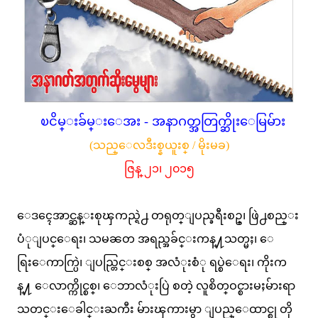
ၿငိမ္းခ်မ္းေအး - အနာဂတ္အတြက္ဆိုးေမြမ်ား
(သည္ေလဒီးစ္နယူးစ္ / မိုးမခ)
ဇြန္ ၂၁၊ ၂၀၁၅
ေဒၚေအာင္ဆန္းစုၾကည္ရဲ႕ တရုတ္ျပည္ခရီးစဥ္၊ ဖြဲ႕စည္း
ပံုျပင္ေရး၊ သမၼတ အရည္အခ်င္းကန္႔သတ္မႈ၊ ေ
ရြးေကာက္ပြဲ၊ ျပည္တြင္းစစ္ အလံုးစံု ရပ္စဲေရး၊ ကိုးက
န္႔ ေလာက္ကိုင္စစ္၊ ေဘာလံုးပြဲ စတဲ့ လူစိတ္ဝင္စားမႈမ်ားရာ
သတင္းေခါင္းႀကီး မ်ားၾကားမွာ ျပည္ေထာင္စု တို