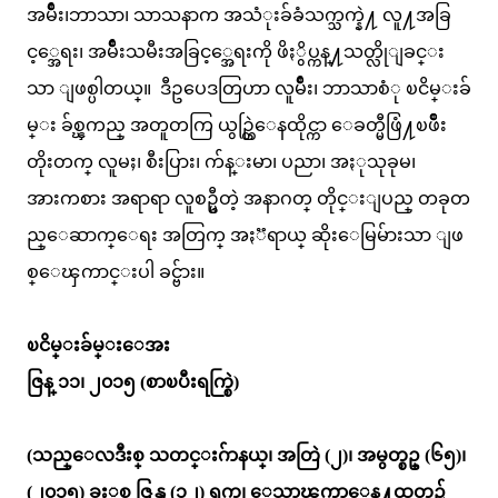
အမ်ိဳး၊ဘာသာ၊ သာသနာက အသံုးခ်ခံသက္သက္နဲ႔ လူ႔အခြ
င့္အေရး၊ အမ်ိဳးသမီးအခြင့္အေရးကို ဖိႏွိပ္ကန္႔သတ္လိုျခင္း
သာ ျဖစ္ပါတယ္။ ဒီဥပေဒတြဟာ လူမ်ိဳး၊ ဘာသာစံု ၿငိမ္းခ်
မ္း ခ်စ္ၾကည္ အတူတကြ ယွဥ္တြဲေနထိုင္ကာ ေခတ္မီဖြံ႔ၿဖိဳး
တိုးတက္ လူမႈ၊ စီးပြား၊ က်န္းမာ၊ ပညာ၊ အႏုသုခုမ၊
အားကစား အရာရာ လူစဥ္မီတဲ့ အနာဂတ္ တိုင္းျပည္ တခုတ
ည္ေဆာက္ေရး အတြက္ အႏၱရာယ္ ဆိုးေမြမ်ားသာ ျဖ
စ္ေၾကာင္းပါ ခင္ဗ်ား။
ၿငိမ္းခ်မ္းေအး
ဇြန္ ၁၁၊ ၂၀၁၅ (စာၿပီးရက္စြဲ)
(သည္ေလဒီးစ္ သတင္းဂ်ာနယ္၊ အတြဲ (၂)၊ အမွတ္စဥ္ (၆၅)၊
(၂၀၁၅) ခုႏွစ္ ဇြန္လ (၁၂) ရက္၊ ေသာၾကာေန႔ထုတ္၌