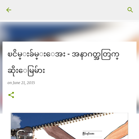
Skip to main content
ၿငိမ္းခ်မ္းေအး - အနာဂတ္အတြက္
ဆိုးေမြမ်ား
on
June 21, 2015