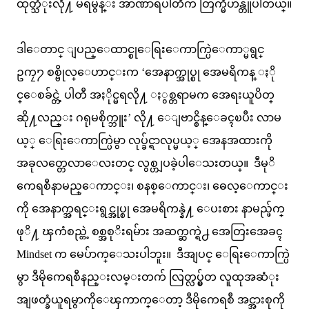
ထုတ္သံုးလို႔ မရမွန္း အာဏာရပါတီက တြက္မိဟန္တူပါတယ္။
ဒါေတာင္ ျပည္ေထာင္စုေရြးေကာက္ပြဲေကာ္မရွင္
ဥကၠ႒ စစ္ဗိုလ္ေဟာင္းက ‘အေနာက္အုပ္စု အေမရိကန္ ႏို
င္ေစခ်င္တဲ့ ပါတီ အႏိုင္မရလို႔ ႏွစ္တရာမက အေရးယူပိတ္
ဆို႔လည္း ဂရုမစိုက္ဘူး’ လို႔ ေျဗာင္စိန္ေခၚၿပီး လာမ
ယ့္ ေရြးေကာက္ပြဲမွာ လုပ္ခ်င္ရာလုပ္မယ့္ အေနအထားကို
အခုလတ္တေလာေလးတင္ လွစ္ဟျပခဲ့ပါေသးတယ္။ ဒီမုိ
ကေရစီနာမည္ေကာင္း၊ စနစ္ေကာင္း၊ ဓေလ့ေကာင္း
ကို အေနာက္အရင္းရွင္အုပ္စု အေမရိကန္နဲ႔ ေပးစား နာမည္ဖ်က္
ဖုိ႔ ၾကံစည္တဲ့ စစ္အစုိးရမ်ား အဆက္ဆက္ရဲ႕ အေတြးအေခၚ
Mindset က မေပ်ာက္ေသးပါဘူး။ ဒီအျပင္ ေရြးေကာက္ပြဲ
မွာ ဒီမိုကေရစီနည္းလမ္းတက် လြတ္လပ္မွ်တ လူထုအဆံုး
အျဖတ္ခံယူရမွာကိုေၾကာက္ေတာ့ ဒီမိုကေရစီ အင္အားစုကို