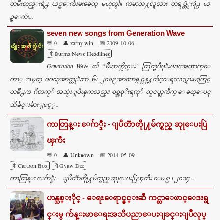
တမ်ဳိးတည္းရဲ႕ ယဥ္ေက်းမႈဓေလ့ မဟုတ္ပါ။ ကမာၻ႔လူသား တရပ္လံုးရဲ႕ ယ
ဥ္ေက်း...
seven new songs from Generation Wave
💬 0
👤 zarny win
📅 2009-10-06
🔖Burma News Headlines
Generation Wave ၏ “မ်ဳိးဆက္လိႈင္း” ထြက္ၿပီမုိးမခအေထာက္ေ
တာ္ အမွတ္ ၀၀၃ေအာက္တုိဘာ ၆၊ ၂၀၀၉အာဏာရွင္ဆန္႔က်င္ေရးလႈပ္ရွားမႈတြင္
တခ်ဳိ႕က ဂီတကုိ အသုံးျပဳၾကသည္။ စစ္အစုိးရကုိ လူငယ္ႀကိဳက္ ေခတ္ေပၚ
သီခ်င္းမ်ားျဖင့္...
ကာတြန္း ေဂ်ာ္ဒီး - ျပိတၱာတိုု႔မ်က္ရည္ ဆုုေပးပြဲ
ၾကီး
💬 0
👤 Unknown
📅 2014-05-09
🔖Cartoon Box
🔖Gyaw Dee
ကာတြန္း ေဂ်ာ္ဒီး - ျပိတၱာတိုု႔မ်က္ရည္ ဆုုေပးပြဲၾကီး ေမ ၉ ၊ ၂၀၁၄ ...
ဟန္သစ္ႏိုင္ - ေရႊေရာင္နွင္းဆီ ကင္ဆာေဖာင္ေဒးရွ
င္းမွ က်န္းမာေရးအသိပညာေပးျခင္းျပဳလုပ္