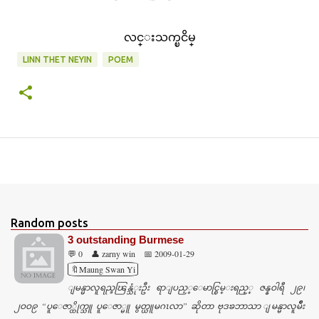
လင္းသက္ၿငိမ္
LINN THET NEYIN
POEM
Random posts
3 outstanding Burmese
💬 0
👤 zarny win
📅 2009-01-29
🔖Maung Swan Yi
ျမန္မာလူရည္ခၽြန္သံုးဦး ရာျပည့္ေမာင္စြမ္းရည္္ ဇန္နဝါရီ ၂၉၊
၂ဝဝ၉ “ပူေဇာ္ထိုက္သူ ပူေဇာ္မူ မွတ္ယူမဂၤလာ” ဆိုတာ ဗုဒၶဘာသာ ျမန္မာလူမ်ဳိး