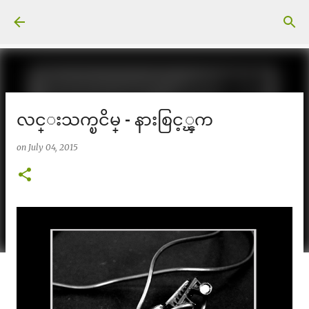
Skip to main content
လင္းသက္ၿငိမ္ - နားစြင့္ၾက
on
July 04, 2015