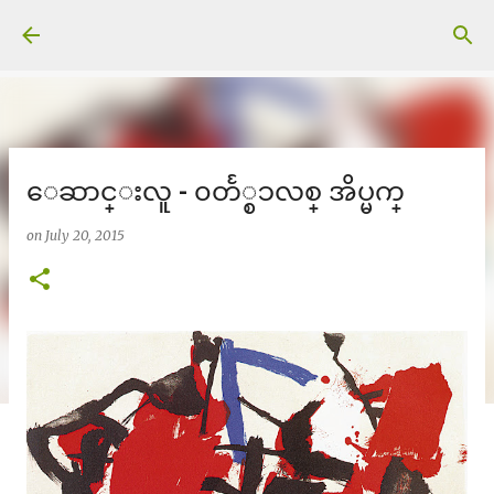
Skip to main content
ေဆာင္းလူ - ၀တႅ္စၥလစ္ အိပ္မက္
on
July 20, 2015