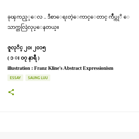
ခုၾကည့္ေလ .. ဒီစာေရးတဲ့ေကာင္ေတာင္ က်ဳပ္ကုိ ေ
သာက္တလြဲလုပ္ေနတယ္။
ဇူလုိင္ ၂၀၊ ၂၀၁၅
( ၁ း ၀၇ နာရီ )
illustration : Franz Kline's Abstract Expressionism
ESSAY
SAUNG LUU