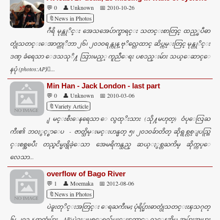
💬 0
👤 Unknown
📅 2010-10-26
🔖News in Photos
ဂီရိ မုန္တုိင္း အေသအေပ်ာက္စာရင္း သတင္းစာတြင္ ထည့္ၿပီဓာ
တ္ပုံသတင္းေအာက္တုိဘာ ၂၆၊ ၂၀၁၀ရန္ကုန္ ဗုိလ္တေထာင္ ဆိပ္ကမ္းတြင္ မုန္တုိင္း
ဒဏ္ ခံရေသာ ေဒသသုိ႔ သြားမည့္ ကူညီေရး ပစၥည္းမ်ား သယ္ေဆာင္ေ
နပုံ (photos:AP)ေ...
Min Han - Jack London - last part
💬 0
👤 Unknown
📅 2010-03-06
🔖Variety Article
ျမင္းစီးေနရေသာ ေလွထုိးသား (သို႔မဟုတ္) ဝံပုေလြႀ
ကီး၏ ဘဝႏွင့္စာေပ - ဇာတ္သိမ္းမင္းဟန္မတ္ ၅၊ ၂၀၁၀ခ်ာတိတ္ ဆိုရွစ္လစ္ျပည္တြ
င္းစစ္အၿပီး တည္ၿငိမ္မႈရွိခဲ့ေသာ အေမရိကန္သည္ ဆယ္ႏွစ္တႀကိမ္ ဆိုက္ကပ္ေ
လေသာ...
overflow of Bago River
💬 1
👤 Moemaka
📅 2012-08-06
🔖News in Photos
ပဲခူးတုိင္းအတြင္း ေရႀကီးမႈ ပုံရိပ္မ်ားဓာတ္ပုံသတင္းၾသဂုတ္
၆၊ ၂၀၁၂(ဓာတ္ပုံမ်ား - AP)ပဲခူးျမစ္ေရလွ်ံမႈေၾကာင့္ လူေနအိမ္ အမ်ားအျပား