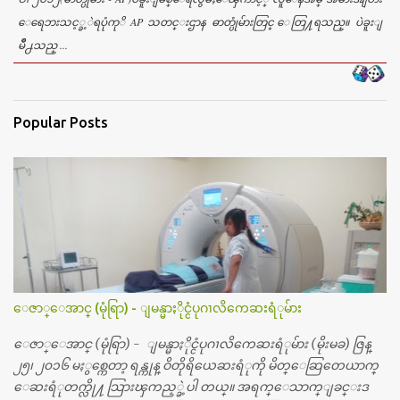
ေရေဘးသင့္ခ့ဲရပုံကုိ AP သတင္းဌာန ဓာတ္ပုံမ်ားတြင္ ေတြ႔ရသည္။ ပဲခူးျ
မိဳ႕သည္ ...
Popular Posts
ေဇာ္ေအာင္ (မုံရြာ) - ျမန္မာႏိုင္ငံပုဂၢလိကေဆးရံုမ်ား
ေဇာ္ေအာင္ (မုံရြာ) - ျမန္မာႏိုင္ငံပုဂၢလိကေဆးရံုမ်ား (မိုးမခ) ဇြန္
၂၅၊ ၂၀၁၆ မႏွစ္ကေတာ့ ရန္ကုန္ ဝိတိုရိယေဆးရံုကို မိတ္ေဆြတေယာက္
ေဆးရံုတက္လို႔ သြားၾကည့္ခဲ့ပါ တယ္။ အရက္ေသာက္ျခင္းဒ