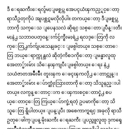
ဒီ ေရႀကီးေရလွ်ံမႈျဖစ္ရပ္က အေပၚယံၾကည့္ရင္ေတာ့
ရာသီဥတုကိုပဲ အျပစ္တင္ရမလိုလိုပါ။ တကယ္ေတာ့ ဒီျဖစ္ရပ္က
ဘာကို သက္ေသ ျပေနသလဲ ဆိုရင္ သစ္ေတာျပဳန္းတီး
မႈနဲ႕ သဘာ၀ပတ္၀န္းက်င္ပ်က္စီးမႈရဲ႕ ရလဒ္ေတြကို လ
က္ေတြ႕က်က်ျပသေနျခင္း ျဖစ္ပါတယ္။ သစ္ေတာေ
တြ ဘယ္ေရာက္ကုန္သလဲ ဆိုတဲ့ကိစၥကိုေတာ့ ျမန္မာလူထု
အေတာ္မ်ားမ်ား သိေနၾကျပီးျဖစ္ပါတယ္။ ေရႊ နဲ႕
သယံဇာတအမ်ိဳးမ်ိဳး တူးၾက ေဖၚၾကလို႕ ေတာင္ကုန္း
အေတာ္မ်ားမ်ား ေပ်ာက္ဆုံးသြားတာကို ေတာ့ သိသူနည္းပါ
တယ္။ လက္ပန္ ေတာင္းက ေၾကးစင္ေတာင္နဲ႕ စပ
ယ္ေတာင္ေတြ ကြယ္ေပ်ာက္ခဲ့ရတဲ့ ဥပမာကိုေတာ့ သိ
သူေတြ ရွိပါတယ္။ ျပန္ျပီး အစေကာက္ရရင္ အခုလို ရာသီ
ဥတုေဖါက္ျပန္ မိုးႀကီး ေရႀကီး ျပည္သူလူထု ဒုကၡေ