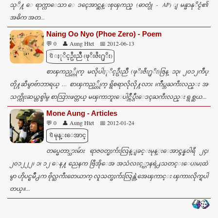
သုိ႔ ေရာက္လာေသာ ေဒၚေအာင္ဆန္းစုၾကည္ (ဓာတ္ပုံ - AP) ျမန္မာနုိင္ငံ၏
အဓိက အတ...
Naing Oo Nyo (Phoe Zero) - Poem
💬 0
👤 Aung Htet
📅 2012-06-13
🔖ႏုိင္ဦးညဳိ (ဖုိးဇီး႐ုိး)
စာၾကည့္တိုက္ မလိုပါႏုိင္ဦးညဳိ (ဖုိးဇီး႐ုိး)ဇြန္ ၁၃၊ ၂၀၁၂က်ဳပ္
တို႔ဆီမွာဗ်ာဘာရယ္ … စာၾကည့္တိုက္ ရွိစရာလိုလို႔လား ၊က်ဳပ္ဘႀကီးလည္း အ
သက္ကိုးဆယ္တစ္ခါမွ စာသြားဖတ္တယ္ မၾကာဘူးေပါင္က်ဳပ္ဂ်ီးေဒၚႀကီးလည္း ရွစ္ဆယ...
Mone Aung - Articles
💬 0
👤 Aung Htet
📅 2012-01-24
🔖မုန္းေအာင္
တပ္မေတာ္သားမ်ား ရာဇ၀တ္မႈက်ဴးလြန္ျခင္းမုန္းေအာင္ဇန္န၀ါရီ ၂၄၊
၂၀၁၂၂၂၊ ၁၊ ၁၂ ေန႔ ညေနက ဗြီအိုေအ အသံလႊင့္ဌာနရဲ႕သတင္းေပးမႈထဲ
မွာ ဟိုပင္ၿမိဳ႕က ဗိုလ္ႀကီးတေယာက္ လူသတ္မႈက်ဴးလြန္တဲဲ့အေၾကာင္း ၾကားလိုက္ရပါ
တယ္။...