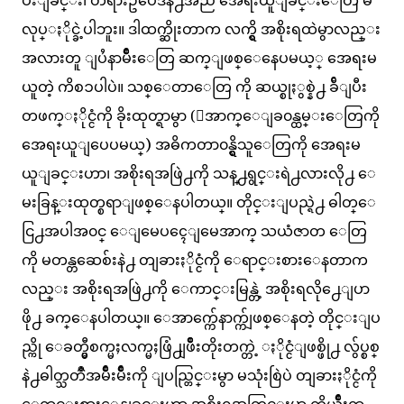
ပးျခင္း၊ တရားဥပေဒနဲ႕အညီ အေရးယူျခင္းေတြ မ
လုပ္ႏိုင္ခဲ့ပါဘူး။ ဒါထက္ဆိုးတာက လက္ရွိ အစိုးရထဲမွာလည္း
အလားတူ ျပႆနာမ်ိဳးေတြ ဆက္ျဖစ္ေနေပမယ့္ အေရးမ
ယူတဲ့ ကိစၥပါပဲ။ သစ္ေတာေတြ ကို ဆယ္စုႏွစ္နဲ႕ ခ်ီျပီး
တဖက္ႏိုင္ငံကို ခိုးထုတ္ရာမွာ (ေအာက္ေျခ၀န္ထမ္းေတြကို
အေရးယူျပေပမယ္) အဓိကတာ၀န္ရွိသူေတြကို အေရးမ
ယူျခင္းဟာ၊ အစိုးရအဖြဲ႕ကို သန္႕ရွင္းရဲ႕လားလို႕ ေ
မးခြန္းထုတ္စရာျဖစ္ေနပါတယ္။ တိုင္းျပည္ရဲ႕ ဓါတ္ေ
ငြ႕အပါအ၀င္ ေျမေပၚေျမေအာက္ သယံဇာတ ေတြ
ကို မတန္တဆေစ်းနဲ႕ တျခားႏိုင္ငံကို ေရာင္းစားေနတာက
လည္း အစိုးရအဖြဲ႕ကို ေကာင္းမြန္တဲ့ အစိုးရလို႕ေျပာ
ဖို႕ ခက္ေနပါတယ္။ ေအာက္က်ေနာက္က်ျဖစ္ေနတဲ့ တိုင္းျပ
ည္ကို ေခတ္မွီစက္မႈလက္မႈဖြံ႕ျဖိဳးတိုးတက္တဲ့ ႏိုင္ငံျဖစ္ဖို႕ လွ်ပ္စစ္
နဲ႕ဓါတ္သတၳဳအမ်ိဳးမ်ိဳးကို ျပည္တြင္းမွာ မသုံးစြဲပဲ တျခားႏိုင္ငံကို