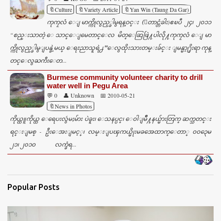
🔖Culture
🔖Variety Article
🔖Yan Win (Taung Da Gar)
ကုကၠလံ ေျမာက္ကိုလွည့္ခါမွရန္ဝင္း (ေတာင္တံခါး)ဧၿပီ ၂၄၊ ၂၀၁၁
“စည္းသာတဲ့ ေသာင္ေျမေတာင္ေလ မိတ္ေဆြဖြဲ႔ပါလို႔ကုကၠလံ ေျမာ
က္ကိုလွည့္ခါမွျပန္ခဲ့မယ္ ေရႊညာသူရဲ႕”ေလွထိုးသားတမ္းခ်င္း ျမန္မာ့႐ိုးရာ ကုန္
တင္ေလွႀကီးေတ...
Burmese community volunteer charity to drill
water well in Pegu Area
💬 0
👤 Unknown
📅 2010-05-21
🔖News in Photos
ကိုယ္ထူကိုယ္ထ ေရေပးလွဴမႈမ်ား ပဲခူး၊ ေသနပ္ပင္၊ ေ၀ါျမိဳ႔နယ္မ်ားတြက္ ဆက္သတင္း
ရင္းျမစ္ - ဦးေအးျမင့္၊ လမ္းျပၾကယ္မိုးမခအေထာက္ေတာ္ ၀၀၃ေမ
၂၁၊ ၂၀၁၀ လက္ခံရ...
Popular Posts