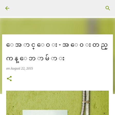
Skip to main content
ေ အ ာ င္ ေ ၀ း - အ ေ ၀ း တ ည္
က န္ ေ ဘ ာ မ် ာ း
on
August 22, 2015