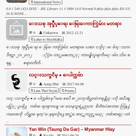
🔖International News
0 0 1 249 1423 SFSU - JPL Library 11 3 1669 14.0 Normal 0 false false false EN-US
JA X-NONE ...
ေဒသစု အုပ္ခ်ဳပ္ေရး ေရြးေကာက္ပြဲမ်ား မတရား
💬 0
👤 Unknown
📅 2012-12-21
🔖Letter to MoeMaKa
ေဒသစု အုပ္ခ်ဳပ္ေရး ေရြးေကာက္ပြဲမ်ား မတရားေပးစာ၊ ငသိုင္းေခ်ာင္းသား၊
ဒီဇင္ဘာ ၂၁၊ ၂၀၁၂ ႏိုင္ငံေတာ္သမၼတႏွင့္ တာ၀န္ရွိလူၾကီးမင္းမ်ား သိေစ
ရန္ … ဧရာ၀တီတိ...
လင္းသက္ၿငိမ္ ● ေပါက္ကဗ်ာ
💬 0
👤 Aung Htet
📅 2017-04-08
🔖Linn Thet Neyin
🔖Poems
လင္းသက္ၿငိမ္ ● ေပါက္ကဗ်ာ(မုိးမခ) ဧၿပီ ၈၊ ၂၀၁၇အိပ္ယာထဲကမုန္တိုင္းကို အပီအျ
ပင္ဖြင့္ျပဖို႔ ကဗ်ာေရးၾကပန္းေသေနသူရဲ႕ညဟာ စိတၱဇပဲအကာေတြန႔ဲ
ကမာၻကို လိမ္ညာေနတ့ဲေနရာလို႔ေအာ္ဆဲေစာင့္ၾကည့္ရမယ့္ ကဗ်ာစာရင္းထဲ
...
Yan Win (Taung Da Gar) – Myanmar Hlay
💬 0
👤 Ko Oo
📅 2011-04-24