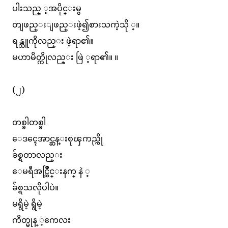
ပါးသည္ ့အပိုင္းမွ
တျဖည္းျဖည္းဖဲ့၍စားသကဲ့သို ့။
ရန္သူကိုလည္း ဖဲ့ရာ၏။
မဟာမိတ္ကိုလည္း ဖြဲ ့ရာ၏။ ။
(၂)
တစ္ခါတစ္ခါ
ေဒၚေအာင္ဆန္းစုၾကည္ကို
ခ်စ္ရတာလည္း
ေမရီအင္တြိဳင္းနက္ နဲ ့
ခ်စ္ရသလိုပါပဲ။
မရွိမဲ့ ရွိမဲ့
ကိတ္မုန္ ့ကေလး