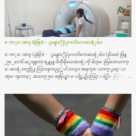
ေဇာ္ေအာင္ (မုံရြာ) - ျမန္မာႏိုင္ငံပုဂၢလိကေဆးရံုမ်ား
ေဇာ္ေအာင္ (မုံရြာ) - ျမန္မာႏိုင္ငံပုဂၢလိကေဆးရံုမ်ား (မိုးမခ) ဇြန္
၂၅၊ ၂၀၁၆ မႏွစ္ကေတာ့ ရန္ကုန္ ဝိတိုရိယေဆးရံုကို မိတ္ေဆြတေယာက္
ေဆးရံုတက္လို႔ သြားၾကည့္ခဲ့ပါ တယ္။ အရက္ေသာက္ျခင္းဒ
ဏ္ေၾကာင့္ အသက္ ၅၀ အရြယ္မွာ ေပါင္ညႇပ္ရိုးတြင္း ခ်င္ဆီေတြ ကုန္ခ
မ္းသြားလို႔ အရိုးအစားထိုးကုသျခင္း လုပ္ပါတယ္။ အရိုးအထူးကု
ဆရာဝန္က ဝိတိုရိယေဟာ္တယ္လိုအခန္းမွာ တရက္ က်ပ္ ၃ ေသာင္းနဲ႔ေနေ
စၿပီး၊ အာရွေတာ္ဝင္ခြဲစိတ္ခန္းကို ငွားရမ္းခြဲစိတ္ အရိုးအစားထိုးကုပါတ
ယ္။ ေဆးစစ္၊ေဆးဝယ္၊ ခြဲစိတ္ကု၊ အရိုးအစားထိုးပစၥည္း စတဲ့စရိ
တ္ေတြနဲ႔ေဆးရံုမွာ ၂ ပတ္ေနထိုင္စရိတ္ သိန္း ၇၀ ေလာက္ ကုန္သြား
ပါတယ္။ သူငယ္ခ်င္းျဖစ္သူကို လာေတြ႔ရင္း ဟိုတယ္လို သန္႔ရွင္းသ
ပ္ရပ္တဲ့ ဝိတိုရိယေဆးရံုမွာ စီတီစကင္ နဲ႔ အမ္အာအိုင္1 စက္ခန္းကိုေ
တြ႔လို႔ေမးၾကည့္ေတာ့ တခါစမ္းရင္ က်ပ္တသိန္းေက်ာ္ က်သင့္