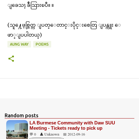
ျခေသၤ့ ခ်ီသြားၿပီ။ ။
(သူ႔ေဖ့စ္ဘြတ္က ျပတ္ေတာင္းပိုင္းစေတြ ျပန္ကူး ေ
ဖာ္ျပပါတယ္)
AUNG WAY
POEMS
Random posts
LA Burmese Community with Daw SUU
Meeting - Tickets ready to pick up
💬 0
👤 Unknown
📅 2012-09-16