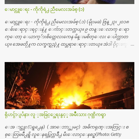
တယ္သိရပါတယ္။ တခါတေလ ကိုယ္လက္ေျခ၊ ဦးေႏွာက္ေတြ အေသး
ေမာင္လူေရး - ကိုကိုရဲ႕ ညီမေလးအခ်စ္ (၁)
စိတ္ၾကည့္လိုရင္ ဒီစက္ၾကီးေတြနဲ႔ စမ္းသပ္ရပါတယ္။ ခႏၱာကိုယ္အစိတ္ပို
င္း ကလီစာေတြကိုၾကည့္ရႈတဲ့ အာလထရာေဆာင္း2 စက္ေတြ
ေမာင္လူေရး - ကိုကိုရဲ႕ ညီမေလးအခ်စ္ (၁) (မိုုးမခ) ဇြန္ ၂၃၊ ၂၀၁၈
ကေတာ့ ေစ်းသိပ္မႀကီးလို႔ ျမန္မာျပည္ေဆးရံုတိုင္းရွိပါတယ္။
ေစ်းေရာင္းရင္းနဲ႔ ေက်ာင္းတက္တယ္။ ၉ တန္းေလာက္ ေရာ
တစ္ခါစမ္းရင္ က်ပ္တစ္ေသာင္းေလာက္ က်သင့္ပါတယ္။ စာေရးသူ လြ
က္ေတာ့ ေယာက္်ားစိတ္ကေလးကေန မိန္းမစိတ္ေလး ေပါက္လာတ
န္ခဲ့တဲ့ (၂)...
ယ္။ အေဖတို႔က လက္ဖက္ရည္နဲ႔ ထပ္တရာေရာင္းတယ္။ အဲဒါ ဝိုင္းကူ
တာေပါ့။ မိန္းကေလး အေပါင္းအသင္းလည္း မ်ားတယ္။ ငယ္ငယ္တု
န္းကေတာ့ အမေတြနဲ႔ ေနတာဆုိေတာ့ သနပ္ခါးေလးေတြ လိမ္း
တယ္။ ပန္းပန္တယ္။ မိန္းကေလး အဝတ္အစားေတြကိုလည္း ခုိးဝတ္တ
ယ္။ မိန္းမစိတ္ရွိေတာ့ ရွိေပမယ့္ ကိုယ့္ကိုယ္ကို မိန္းမစိတ္ေပါက္မွန္း
သိတာက ၉ တန္း၊ ၁၀ တန္းေလာက္ကမွ။ ညီအစ္ကို ေမာင္နွမ အားလံုး ၆
ေယာက္ရွိတယ္။ အစ္ကို ၃ ေယာက္၊ အစ္မ ႏွစ္ေယာက္။ အစ္ကိုေတြက
လည္း သူ႔ အေပါင္းအသင္းနဲ႔ သူဆိုေတာ့ အမေတြနဲ႔ဘဲ ေပါ
င္းတယ္။ ျပီးေတာ့ အေဖကလည္း ေယာက္်ားဆုိ ေယာ
က္်ားေလးလုိဘဲ ေနေစခ်င္တယ္။ အေဖ့ကို ေၾကာက္လည္း ေၾကာ
ရိုဟင္ဂ်ာျပႆနာ၊ လူ ့အခြင့္အေရးနွင့္ အမ်ိဳးသား ဂုဏ္သိကၡာ
က္ရတယ္။ ေယာက္်ားဘဝဆုိတာ ျမင့္ျမတ္တယ္ေပါ့။ ေယာ
က္်ားေလး စိတ္လည္း ရွိေအာင္ ဘာသာေရးလည္း လုိက္စားေအာင္
ေအ ာင္ထူး (ေရွ႕ေန) ( အာေဘာ္အျမင္) အဓိကရုဏ္းအတြင္း စ
တန္ခူးလဆုိ တစ္လလံုး ကိုရင္ ဝတ္ခုိင္းတယ္။ ေက်ာင္းမွာဆုိရင္ ေ
စ္ေတြၿမိဳ႕ရွိ လူေနရပ္ကြက္တခ်ိဳ႕ မီးေလာင္ေနစဥ္(Photo: Getty