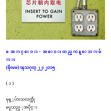
ေ အ ာ င္ ေ ၀ း - အ ေ ၀ း တ ည္ က န္ ေ ဘ ာ မ်
ာ း
(မိုးမခ) ၾသဂုတ္ ၂၂၊ ၂၀၁၅
( ၁ )
မုန္ ့ပ်ားသလက္ကို
မပူသည္ ့အပိုင္း