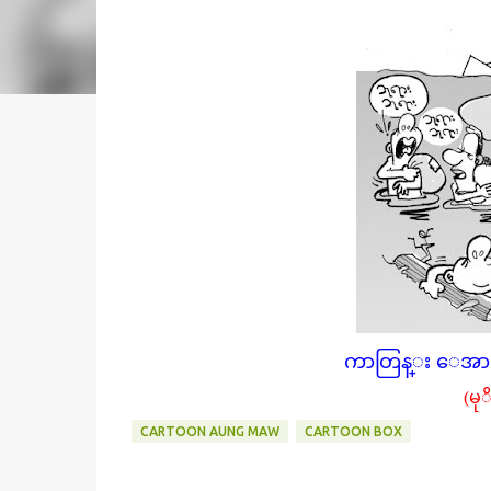
ကာတြန္း ေအာင
(မု
CARTOON AUNG MAW
CARTOON BOX