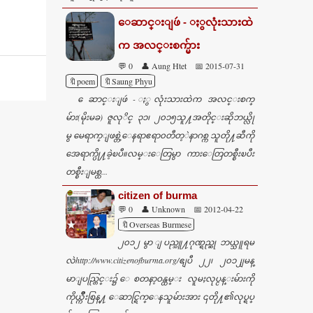
ေဆာင္းျဖဴ - ႏွလုံးသားထဲ
က အလင္းစက္မ်ား
💬 0
👤 Aung Htet
📅 2015-07-31
🔖poem
🔖Saung Phyu
ေဆာင္းျဖဴ - ႏွလုံးသားထဲက အလင္းစက္
မ်ား(မိုးမခ) ဇူလုိင္ ၃၁၊ ၂၀၁၅သူ႔အတိုင္းဆိုဘယ္လို
မွ မေရာက္ျဖစ္တဲ့ေနရာဧရာ၀တီတ့ဲနာဂစ္က သူတို႔ဆီကို
အေရာက္ပို႔ခဲ့ၿပီ။လမ္းေတြမွာ ကားေတြတစ္စီးၿပီး
တစ္စီးျမစ္ထ...
citizen of burma
💬 0
👤 Unknown
📅 2012-04-22
🔖Overseas Burmese
၂၀၁၂ မွာ ျပည္သူ႔ဂုဏ္ရည္ဆု ဘယ္သူရမ
လဲhttp://www.citizenofburma.org/ဧျပီ ၂၂၊ ၂၀၁၂ျမန္
မာျပည္တြင္း၌ ေစတနာ့ဝန္ထမ္း လူမႈလုပ္ငန္းမ်ားကို
ကိုယ္က်ဳိးစြန္႔ ေဆာင္ရြက္ေနသူမ်ားအား ၎တို႔၏လုပ္ရပ္