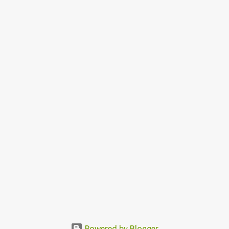
Powered by Blogger