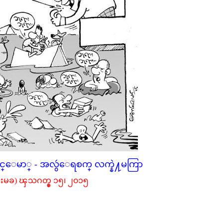
္ေမာ္ - အလွဴေရစက္ လက္နဲ႔မကြာ
ိးမခ) ၾသဂတ္စ္ ၁၅၊ ၂၀၁၅