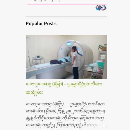
Popular Posts
ေဇာ္ေအာင္ (မုံရြာ) - ျမန္မာႏိုင္ငံပုဂၢလိကေ
ဆးရံုမ်ား
ေဇာ္ေအာင္ (မုံရြာ) - ျမန္မာႏိုင္ငံပုဂၢလိကေ
ဆးရံုမ်ား (မိုးမခ) ဇြန္ ၂၅၊ ၂၀၁၆ မႏွစ္ကေတာ့ ရ
န္ကုန္ ဝိတိုရိယေဆးရံုကို မိတ္ေဆြတေယာက္
ေဆးရံုတက္လို႔ သြားၾကည့္ခဲ့ပါ တယ္။ အရ