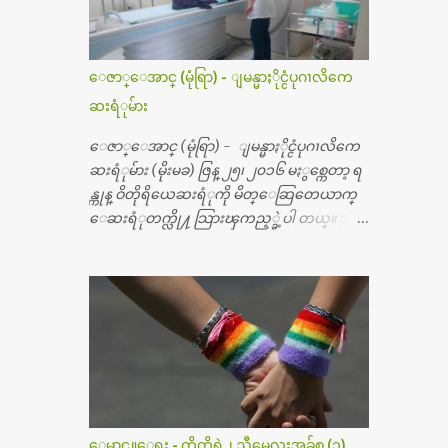
ေဇာ္ေအာင္ (မုံရြာ) - ျမန္မာႏိုင္ငံပုဂၢလိကေ
ဆးရံုမ်ား
ေဇာ္ေအာင္ (မုံရြာ) - ျမန္မာႏိုင္ငံပုဂၢလိကေ
ဆးရံုမ်ား (မိုးမခ) ဇြန္ ၂၅၊ ၂၀၁၆ မႏွစ္ကေတာ့ ရ
န္ကုန္ ဝိတိုရိယေဆးရံုကို မိတ္ေဆြတေယာက္
ေဆးရံုတက္လို႔ သြားၾကည့္ခဲ့ပါ တယ္။ အရ
က္ေသာက္ျခင္းဒဏ္ေၾကာင့္ အသက္
၅၀ အရြယ္မွာ ေပါင္ညႇပ္ရိုးတြင္း ခ်င္ဆီေတြ ကုန္ခ
မ္းသြားလို႔ အရိုးအစားထိုးကုသျခင္း လုပ္ပါ
တယ္။ အရိုးအထူးကု ဆရာဝန္က ဝိတိုရိယေဟာ္တ
ယ္လိုအခန္းမွာ တရက္ က်ပ္ ၃ ေသာင္းနဲ႔ေနေ
စၿပီး၊ အာရွေတာ္ဝင္ခြဲစိတ္ခန္းကို ငွားရမ္းခြဲစိ
တ္ အရိုးအစားထိုးကုပါတယ္။ ေဆးစစ္၊ေဆး
ဝယ္၊ ခြဲစိတ္ကု၊ အရိုးအစားထိုးပစၥည္း စတဲ့စရိ
တ္ေတြနဲ႔ေဆးရံုမွာ ၂ ပတ္ေနထိုင္စရိတ္ သိ
ေမာင္လူေရး - ကိုကိုရဲ႕ ညီမေလးအခ်စ္ (၁)