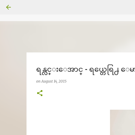
ရန္လင္းေအာင္ - ရယ္တေရြ႕ ေ
on
August 14, 2015