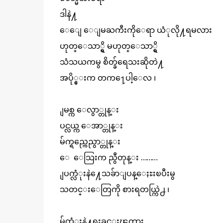
ဒါနဲ႔
ေျေ ေျမႀကီးကိုေရာ ယံုလို႔ရမလား
ဟုတ္ေသာ္ရွိ မဟုတ္ေသာ္ရွိ
သံသယကမွ စိတ္ခ်ရေသးဆိုတဲ႔
အပို္င္းက တက႑ေပါ့ေလ ၊
ျမစ္က ေလွာ္တုန္း
ပင္လယ္က ေအာ္တုန္း
မ်က္ရည္ကေညွာ္တုန္း
ေ ေသြးက ညွီတုန္း ………
ျပက္လံုးနဲ႔ေသခ်ာျပန္ေႏႊးၿပီးမွ
သတင္းေတြကို စားရတယ္ကြဲ႕ ၊
မ်က္လံုးနဲ႔ရႈခင္းၾကား