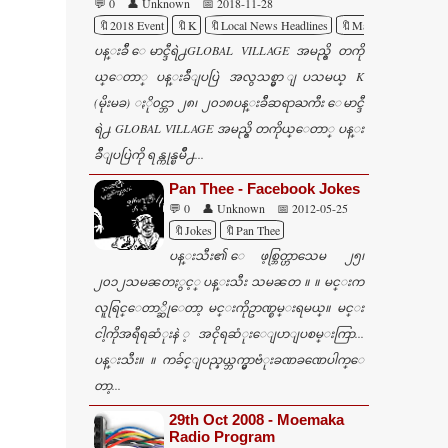
💬 0
👤 Unknown
📅 2018-11-28
🔖2018 Event
🔖K
🔖Local News Headlines
🔖Maung D
ပန္းခ်ီ ေမာင္ဒီရဲ႕GLOBAL VILLAGE အမည္ရွိ တကို
ယ္ေတာ္ ပန္းခ်ီျပပြဲ အလွသစ္မွာ ျပသမယ္ K
(မိုးမခ) ႏို၀င္ဘာ ၂၈၊ ၂၀၁၈ပန္းခ်ီဆရာႀကီး ေမာင္ဒီ
ရဲ႕ GLOBAL VILLAGE အမည္ရွိ တကိုယ္ေတာ္ ပန္း
ခ်ီျပပြဲကို ရန္ကုန္ၿမိဳ႕...
Pan Thee - Facebook Jokes
💬 0
👤 Unknown
📅 2012-05-25
🔖Jokes
🔖Pan Thee
ပန္းသီး၏ ေဖ့စ္ဘြတ္ဟာသေမ ၂၅၊
၂၀၁၂သမၼတႏွင့္ ပန္းသီး သမၼတ ။ ။ မင္းက
လူရြင္ေတာ္ဆိုေတာ့ မင္းကိုဥာဏ္စမ္းရမယ္။ မင္း
ငါ့ကိုအရီရဆံုးနဲ ့အငိုရဆံုးေျပာျပစမ္းကြာ...
ပန္းသီး။ ။ ကခ်င္ျပည္နယ္ဘက္မွာဗံုးခဏခဏေပါက္ေ
တာ့...
29th Oct 2008 - Moemaka
Radio Program