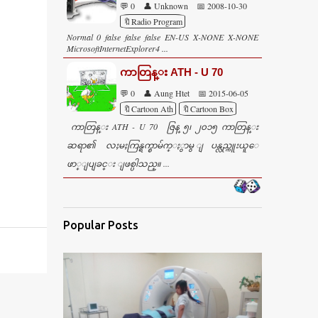
💬 0
👤 Unknown
📅 2008-10-30
🔖Radio Program
Normal 0 false false false EN-US X-NONE X-NONE
MicrosoftInternetExplorer4 ...
ကာတြန္း ATH - U 70
💬 0
👤 Aung Htet
📅 2015-06-05
🔖Cartoon Ath
🔖Cartoon Box
ကာတြန္း ATH - U 70 ဇြန္ ၅၊ ၂၀၁၅ ကာတြန္း
ဆရာ၏ လႈမႈကြန္ရက္စာမ်က္ႏွာမွ ျပန္လည္ကူးယူေ
ဖာ္ျပျခင္း ျဖစ္ပါသည္။ ...
Popular Posts