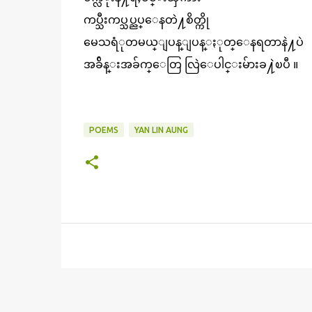
ကပ္သီးကပ္သပ္ညပ္ေနတဲ႔စိတ္ကို
မေသရံုတမယ္ျပန္ျပန္ႏုတ္ေနရတာနဲ႔ပဲ
အခ်ိန္းအခ်က္ေတြ လြဲေပါင္းမ်ား
ခ႔ဲၿပီ
POEMS
YAN LIN AUNG