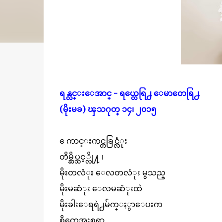
ရန္လင္းေအာင္ - ရယ္တေရြ႕ ေမာတေရြ႕
(မိုးမခ) ၾသဂုတ္ ၁၄၊ ၂၀၁၅
ေကာင္းကင္တခြင္လံုး
တိမ္ဆိပ္သင့္လို႔ ၊
မိုးတလံုး ေလတလံုး မွသည္
မိုးမဆံုး ေလမဆံုးထဲ
မိုးခါးေရရဲ႕မ်က္ႏွာေပးက
စိတ္မေအးစရာ