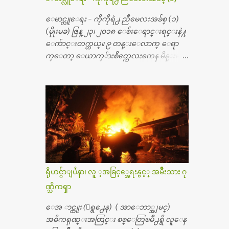
န္း ၇၀ ေလာက္ ကုန္သြားပါတယ္။ သူငယ္ခ်င္းျ
ဖစ္သူကို လာေတြ႔ရင္း ဟိုတယ္လို သန္႔ရွင္း
ေမာင္လူေရး - ကိုကိုရဲ႕ ညီမေလးအခ်စ္ (၁)
သပ္ရပ္တဲ့ ဝိတိုရိယေဆးရံုမွာ စီတီစကင္ နဲ႔ အမ္အာ
(မိုုးမခ) ဇြန္ ၂၃၊ ၂၀၁၈ ေစ်းေရာင္းရင္းနဲ႔
အိုင္1 စက္ခန္းကိုေတြ႔လို႔ေမးၾကည့္ေ
ေက်ာင္းတက္တယ္။ ၉ တန္းေလာက္ ေရာ
တာ့ တခါစမ္းရင္ က်ပ္တသိန္းေက်ာ္ က်သင့္တ
က္ေတာ့ ေယာက္်ားစိတ္ကေလးကေန မိန္းမစိ
ယ္သိရပါတယ္။ တခါတေလ ကိုယ္လက္ေျခ၊
တ္ေလး ေပါက္လာတယ္။ အေဖတို႔က လက္ဖက္ရ
ဦးေႏွာက္ေတြ အေသးစိတ္ၾကည့္လိုရင္ ဒီစက္ၾ
ည္နဲ႔ ထပ္တရာေရာင္းတယ္။ အဲဒါ ဝိုင္းကူ
ကီးေတြနဲ႔ စမ္းသပ္ရပါတယ္။ ခႏၱာကိုယ္အစိတ္ပို
တာေပါ့။ မိန္းကေလး အေပါင္းအသင္းလ
င္း ကလီစာေတြကိုၾကည့္ရႈတဲ့ အာလထ
ည္း မ်ားတယ္။ ငယ္ငယ္တုန္းကေတာ့ အမေတြနဲ႔
ရာေဆာင္း2 စက္ေတြကေတာ့ ေစ်းသိပ္မႀ
ေနတာဆုိေတာ့ သနပ္ခါးေလးေတြ လိမ္း
ကီးလို႔ ျမန္မာျပည္ေဆးရံုတိုင္းရွိပါတယ္။
တယ္။ ပန္းပန္တယ္။ မိန္းကေလး အဝတ္အစားေ
တစ္ခါစမ္းရင္ က်ပ္တစ္ေသာင္းေလာက္ က်သ
တြကိုလည္း ခုိးဝတ္တယ္။ မိန္းမစိတ္ရွိေတာ့
င့္ပါတယ္။ စာေရးသူ လြန္ခဲ့တဲ့ (၂)...
ရွိေပမယ့္ ကိုယ့္ကိုယ္ကို မိန္းမစိတ္ေပါက္မွန္း
သိတာက ၉ တန္း၊ ၁၀ တန္းေလာက္ကမွ။ ညီအ
ရိုဟင္ဂ်ာျပႆနာ၊ လူ ့အခြင့္အေရးနွင့္ အမ်ိဳးသား ဂု
စ္ကို ေမာင္နွမ အားလံုး ၆ ေယာက္ရွိတယ္။ အစ္ကို ၃
ဏ္သိကၡာ
ေယာက္၊ အစ္မ ႏွစ္ေယာက္။ အစ္ကိုေတြက
လည္း သူ႔ အေပါင္းအသင္းနဲ႔ သူဆိုေ
ေအ ာင္ထူး (ေရွ႕ေန) ( အာေဘာ္အျမင္)
တာ့ အမေတြနဲ႔ဘဲ ေပါင္းတယ္။ ျပီးေတာ့
အဓိကရုဏ္းအတြင္း စစ္ေတြၿမိဳ႕ရွိ လူေန
အေဖကလည္း ေယာက္်ားဆုိ ေယာ