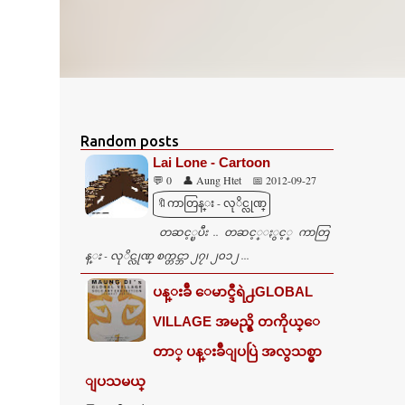
Random posts
Lai Lone - Cartoon
💬 0
👤 Aung Htet
📅 2012-09-27
🔖ကာတြန္း - လုိင္လုဏ္
တဆင့္ၿပီး .. တဆင့္ႏွင့္ ကာတြ
န္း - လုိင္လုဏ္ စက္တင္ဘာ ၂၇၊ ၂၀၁၂ ...
ပန္းခ်ီ ေမာင္ဒီရဲ႕GLOBAL
VILLAGE အမည္ရွိ တကိုယ္ေ
တာ္ ပန္းခ်ီျပပြဲ အလွသစ္မွာ
ျပသမယ္