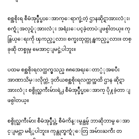
စစ္အစိုးရ စီမံအုပ္ခ်ဳပ္မႈေအာက္ေရာက္ခဲ့တဲ့ ဌာနဆိုင္ရာအားလံုး၊
စက္ရံုအလုပ္ရံုအားလံုး အရံႈးေပၚခဲ့တာပဲျဖစ္ပါတယ္။ ကု
န္သြယ္ေရးကို ၾကည့္မလား၊ စက္မႈထုတ္ကုန္ၾကည့္မလား။ တစ္
ခုဆို တစ္ခုမွ မေအာင္ျမင္ခဲ့ပါဘူး။
ပထမ စစ္အစိုးရလက္ထက္မွသည္ ၈၈အေရးေတာ္ပံုအၿပီး
အာဏာသိမ္းလိုက္တဲ့ ဒုတိယစစ္အစိုးရလက္ထက္အထိ ဌာန ဆိုင္ရာ
အားလံုး စစ္ဗိုလ္ႀကီးမ်ားရဲ႕ စီမံအုပ္ခ်ဳပ္မႈေအာက္ ပို႔ခဲ့တာ ျ
ဖစ္ပါတယ္။
စစ္ဗိုလ္ႀကီးမ်ား စီမံအုပ္ခ်ဳပ္တဲ့ စီမံကိန္းမွန္သမွ် ဘာဆိုဘာမွ ေအာ
င္ျမင္တာ မရိွပါဘူး။ ကုန္ထုတ္စက္ရံုေတြ အမ်ားႀကီး တ