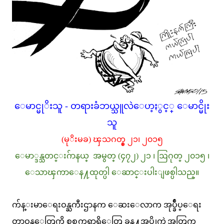
ေမာင္မုိးသူ - တရားခံဘယ္သူလဲေဟ့ႏွင့္ ေမာင္မိုး
သူ
(မုိးမခ) ၾသဂတ္စ္ ၂၁၊ ၂၀၁၅
ေမာ္ဒန္သတင္းဂ်ာနယ္ အမွတ္ (၄၇၂) ၂၁ ၊ ဩဂုတ္ ၂၀၁၅ ၊
ေသာၾကာေန႔ထုတ္ပါ ေဆာင္းပါးျဖစ္ပါသည္။
က်န္းမာေရးဝန္ႀကီးဌာနက ေဆးေလာက အုပ္ခ်ဳပ္ေရး
တာဝန္ေတြကို စစ္ဘက္အရာရိွေတြ ခန္႔အပ္လိုက္တဲ့အတြက္