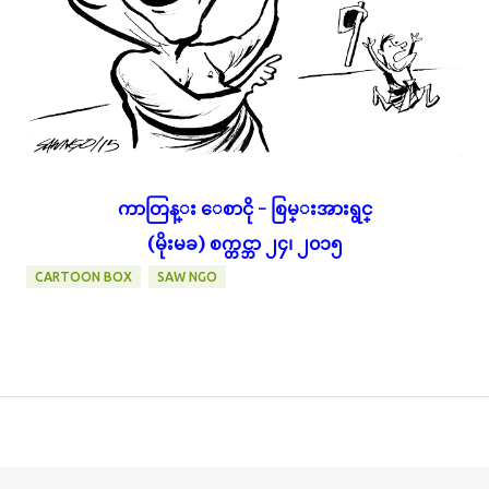
ကာတြန္း ေစာငို - စြမ္းအားရွင္
(မိုးမခ) စက္တင္ဘာ ၂၄၊ ၂၀၁၅
CARTOON BOX
SAW NGO