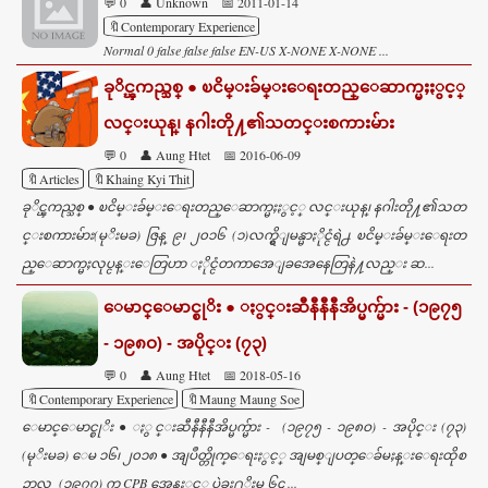
💬 0
👤 Unknown
📅 2011-01-14
🔖Contemporary Experience
Normal 0 false false false EN-US X-NONE X-NONE ...
ခုိင္ၾကည္သစ္ ● ၿငိမ္းခ်မ္းေရးတည္ေဆာက္မႈႏွင့္
လင္းယုန္၊ နဂါးတို႔၏သတင္းစကားမ်ား
💬 0
👤 Aung Htet
📅 2016-06-09
🔖Articles
🔖Khaing Kyi Thit
ခုိင္ၾကည္သစ္ ● ၿငိမ္းခ်မ္းေရးတည္ေဆာက္မႈႏွင့္ လင္းယုန္၊ နဂါးတို႔၏သတ
င္းစကားမ်ား(မုိးမခ) ဇြန္ ၉၊ ၂၀၁၆ (၁)လက္ရွိျမန္မာႏိုင္ငံရဲ႕ ၿငိမ္းခ်မ္းေရးတ
ည္ေဆာက္မႈလုပ္ငန္းေတြဟာ ႏိုင္ငံတကာအေျခအေနေတြနဲ႔လည္း ဆ...
ေမာင္ေမာင္စုိး ● ႏွင္းဆီနီနီနီအိပ္မက္မ်ား - (၁၉၇၅
- ၁၉၈ဝ) - အပိုင္း (၇၃)
💬 0
👤 Aung Htet
📅 2018-05-16
🔖Contemporary Experience
🔖Maung Maung Soe
ေမာင္ေမာင္စုိး ● ႏွင္းဆီနီနီနီအိပ္မက္မ်ား - (၁၉၇၅ - ၁၉၈ဝ) - အပိုင္း (၇၃)
(မုိးမခ) ေမ ၁၆၊ ၂၀၁၈ ● အျပဳတ္တိုက္ေရးႏွင့္ အျမစ္ျပတ္ေခ်မႈန္းေရးထိုစ
ဥ္ကာလ (၁၉၇၇) က CPB အေနႏွင့္ ပဲခူး႐ုိးမ ၆၄ ...