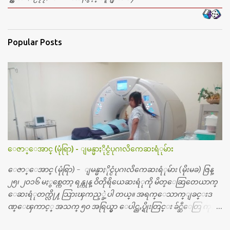
Popular Posts
ေဇာ္ေအာင္ (မုံရြာ) - ျမန္မာႏိုင္ငံပုဂၢလိကေဆးရံုမ်ား
ေဇာ္ေအာင္ (မုံရြာ) - ျမန္မာႏိုင္ငံပုဂၢလိကေဆးရံုမ်ား (မိုးမခ) ဇြန္
၂၅၊ ၂၀၁၆ မႏွစ္ကေတာ့ ရန္ကုန္ ဝိတိုရိယေဆးရံုကို မိတ္ေဆြတေယာက္
ေဆးရံုတက္လို႔ သြားၾကည့္ခဲ့ပါ တယ္။ အရက္ေသာက္ျခင္းဒ
ဏ္ေၾကာင့္ အသက္ ၅၀ အရြယ္မွာ ေပါင္ညႇပ္ရိုးတြင္း ခ်င္ဆီေတြ ကုန္ခ
မ္းသြားလို႔ အရိုးအစားထိုးကုသျခင္း လုပ္ပါတယ္။ အရိုးအထူးကု