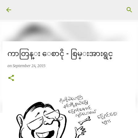
Skip to main content
ကာတြန္း ေစာငို - စြမ္းအားရွင္
on
September 24, 2015