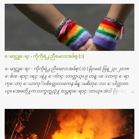
ဆရာဝန္က ဝိတိုရိယေဟာ္တယ္လိုအခန္းမွာ တရက္ က်ပ္ ၃ ေသာင္းနဲ႔ေနေ
စၿပီး၊ အာရွေတာ္ဝင္ခြဲစိတ္ခန္းကို ငွားရမ္းခြဲစိတ္ အရိုးအစားထိုးကုပါတ
ယ္။ ေဆးစစ္၊ေဆးဝယ္၊ ခြဲစိတ္ကု၊ အရိုးအစားထိုးပစၥည္း စတဲ့စရိ
တ္ေတြနဲ႔ေဆးရံုမွာ ၂ ပတ္ေနထိုင္စရိတ္ သိန္း ၇၀ ေလာက္ ကုန္သြား
ပါတယ္။ သူငယ္ခ်င္းျဖစ္သူကို လာေတြ႔ရင္း ဟိုတယ္လို သန္႔ရွင္းသ
ပ္ရပ္တဲ့ ဝိတိုရိယေဆးရံုမွာ စီတီစကင္ နဲ႔ အမ္အာအိုင္1 စက္ခန္းကိုေ
တြ႔လို႔ေမးၾကည့္ေတာ့ တခါစမ္းရင္ က်ပ္တသိန္းေက်ာ္ က်သင့္
တယ္သိရပါတယ္။ တခါတေလ ကိုယ္လက္ေျခ၊ ဦးေႏွာက္ေတြ အေသး
ေမာင္လူေရး - ကိုကိုရဲ႕ ညီမေလးအခ်စ္ (၁)
စိတ္ၾကည့္လိုရင္ ဒီစက္ၾကီးေတြနဲ႔ စမ္းသပ္ရပါတယ္။ ခႏၱာကိုယ္အစိတ္ပို
င္း ကလီစာေတြကိုၾကည့္ရႈတဲ့ အာလထရာေဆာင္း2 စက္ေတြ
ေမာင္လူေရး - ကိုကိုရဲ႕ ညီမေလးအခ်စ္ (၁) (မိုုးမခ) ဇြန္ ၂၃၊ ၂၀၁၈
ကေတာ့ ေစ်းသိပ္မႀကီးလို႔ ျမန္မာျပည္ေဆးရံုတိုင္းရွိပါတယ္။
ေစ်းေရာင္းရင္းနဲ႔ ေက်ာင္းတက္တယ္။ ၉ တန္းေလာက္ ေရာ
တစ္ခါစမ္းရင္ က်ပ္တစ္ေသာင္းေလာက္ က်သင့္ပါတယ္။ စာေရးသူ လြ
က္ေတာ့ ေယာက္်ားစိတ္ကေလးကေန မိန္းမစိတ္ေလး ေပါက္လာတ
န္ခဲ့တဲ့ (၂)...
ယ္။ အေဖတို႔က လက္ဖက္ရည္နဲ႔ ထပ္တရာေရာင္းတယ္။ အဲဒါ ဝိုင္းကူ
တာေပါ့။ မိန္းကေလး အေပါင္းအသင္းလည္း မ်ားတယ္။ ငယ္ငယ္တု
န္းကေတာ့ အမေတြနဲ႔ ေနတာဆုိေတာ့ သနပ္ခါးေလးေတြ လိမ္း
တယ္။ ပန္းပန္တယ္။ မိန္းကေလး အဝတ္အစားေတြကိုလည္း ခုိးဝတ္တ
ယ္။ မိန္းမစိတ္ရွိေတာ့ ရွိေပမယ့္ ကိုယ့္ကိုယ္ကို မိန္းမစိတ္ေပါက္မွန္း
သိတာက ၉ တန္း၊ ၁၀ တန္းေလာက္ကမွ။ ညီအစ္ကို ေမာင္နွမ အားလံုး ၆
ေယာက္ရွိတယ္။ အစ္ကို ၃ ေယာက္၊ အစ္မ ႏွစ္ေယာက္။ အစ္ကိုေတြက