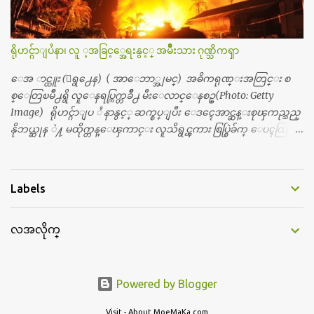
လည္း သူ႔ အေပါင္းအသင္းနဲ႔ သူဆိုေတာ့ အမေတြနဲ႔ဘဲ ေပါ
င္းတယ္။ ျပီးေတာ့ အေဖကလည္း ေယာက္်ားဆုိ ေယာ
က္်ားေလးလုိဘဲ ေနေစခ်င္တယ္။ အေဖ့ကို ေၾကာက္လည္း ေၾကာ
ရိုဟင္ဂ်ာျပႆနာ၊ လူ ့အခြင့္အေရးနွင့္ အမ်ိဳးသား ဂုဏ္သိကၡာ
က္ရတယ္။ ေယာက္်ားဘဝဆုိတာ ျမင့္ျမတ္တယ္ေပါ့။ ေယာ
က္်ားေလး စိတ္လည္း ရွိေအာင္ ဘာသာေရးလည္း လုိက္စားေအာင္
ေအ ာင္ထူး (ေရွ႕ေန) ( အာေဘာ္အျမင္) အဓိကရုဏ္းအတြင္း စ
တန္ခူးလဆုိ တစ္လလံုး ကိုရင္ ဝတ္ခုိင္းတယ္။ ေက်ာင္းမွာဆုိရင္ ေ
စ္ေတြၿမိဳ႕ရွိ လူေနရပ္ကြက္တခ်ိဳ႕ မီးေလာင္ေနစဥ္(Photo: Getty
ယာက္်ားေလးေတြက ကိုယ့္ကို ဘာပဲျဖစ္ျဖစ္ မၾကားတၾကား စ
Image) ရိုဟင္ဂ်ာျပ ႆ နာနွင့္ ဆက္စပ္ျပီး ေဒၚေအာင္ဆန္းစုၾကည္သည္
ရင္စတယ္။ အေျခာက္ ဘာညာေပါ့၊ အာ့့လုိေလးေတြ စတာေပါ့။
နိုဘယ္ဆုန ဲ႔ မထိုက္တန္ေၾကာင္း လူသိရွင္ၾကား စြပ္စြဲခ်က္ ေပၚထြက္လာ
ကိုယ္ကလည္း ရန္မျဖစ္ခ်င္ေတာ့ ျပန္မေျပာဘူး ေရွာင...
ခဲ့သည္။ ဇူလိုင္လ ၂၃ ရက္္ ေန႕ တြင္ အယ္လ္ဂ်ာဇီးရား နိုင္ငံတကာ ရုပ္သံလႊင့္
ဌာနမွ ရိုဟင္ဂ်ာလူထုမ်ား ဘ၀ပ်က္ေနၾကသည့္ ပံုမ်ား၊ စခန္းအတြ
င္းေနထိုင္ရာ တြင္လည္း အကူအညီမ်ား မရရွိ၍ စားရမဲ့ေသာက္ရမဲ့ ျဖ
Labels
စ္ေနပံုမ်ား၊ ဘဂၤလားေဒ႕ရွ္ နိုင္ငံဘက္သုိ႕ ေလွျဖင့္ကူးေျပးရန္
ၾကိဳးစားေသာ္လည္း အဆိုပါ နုိင္ငံရွိအာဏာပိုင္မ်ားက လက္မခံပဲ ထမင္း
လအလိုက္
ထုပ္ တေယာက္ တထုပ္ ေ ပး၍ ေရထဲ သို႔ ျပန္ ေ မာင္းထုတ္လိုက္သျ
ဖင့္ ေအာ္ဟစ္ငိုေၾကြးကာ ေလွေပၚျပန္ တက္သြားၾကရသည့္ ပံု
မ်ားကို အခ်ိန္အေတာ္ၾကာ ထုတ္လႊင့္ျပသခဲ့သည္။ တဆက္တည္းတြင္ အယ္လ္
ဂ်ာဇီးရား နိုင္ငံတကာ ရုပ္သံလႊင့္ဌာနက ရိုဟင္ဂ်ာျပသနာကို ေလ့လာလု
Powered by Blogger
ပ္ေဆာင္လွ်က္ရွိ ေသာ ကုလသမဂၢမွအပါအ၀င္ ပုဂၢိဳလ္အခ်ိဳ ႔ကို အင္တာဗ်ဴး လု
ပ္ျပီးတင္ျပသြားခဲ့သည္။ လူ႕အခြင့္အေရးေစာင့္ၾကည့္ေရး အဖြဲ႕
Visit - About.MoeMaKa.com