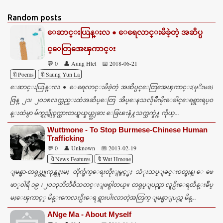
Random posts
ေဆာင္းယြန္းလ ● ေရေလာင္းမိခဲ့တဲ့ အဆိပ္ပ
င္ေတြအေၾကာင္း
💬 0
👤 Aung Htet
📅 2018-06-21
🔖Poems
🔖Saung Yun La
ေဆာင္းယြန္းလ ● ေရေလာင္းမိခဲ့တဲ့ အဆိပ္ပင္ေတြအေၾကာင္း(မုိးမခ)
ဇြန္ ၂၁၊ ၂၀၁၈လက္သည္းထဲအဆိပ္ေတြ အိပ္ေနသလိုမ်ဳိးမိုးေခါင္ေရရွားရပ္ဝ
န္းထဲမွာ မ်က္ရည္ကိုဝွက္ထားတယ္ရွယ္နယ္လ္တျခား ေခြၽးနံ႔သက္သက္နဲ႔ ကိုယ္...
Wuttmone - To Stop Burmese-Chinese Human
Trafficking
💬 0
👤 Unknown
📅 2013-02-19
🔖News Features
🔖Wut Hmone
ျမန္မာ-တရုပ္လူကုန္ကူးမႈ တိုက္ဖ်က္ေရးတိုးျမွင့္မႈ သံုးသပ္ျခင္း၀တ္မႈန္၊ ေဖေ
ဖာ္၀ါရီ ၁၉ ၊ ၂၀၁၃ဘီဘီစီသတင္းျဖစ္ပါတယ္။ တရုပ္ျပည္မွာ လူဦးေရထိန္းခ်ဳပ္
မႈေၾကာင့္ မိန္းကေလးဦးေရ ရွားပါးလာတဲ့အတြက္ ျမန္မာျပည္က မိန္...
ANge Ma - About Myself