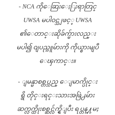
- NCA ကိုေဆြးေႏြးရာတြင္
UWSA မပါဝင္သျဖင့္ UWSA
၏ေတာင္းဆိုခ်က္မ်ားလည္း
မပါ၍ ဝျပည္သူမ်ားကို ကိုယ္စားမျပဳ
ေၾကာင္း။
- ျမန္မာစစ္တပ္သည္ ေျမာက္ပိုင္း
ရွိ တိုင္းရင္းသားအဖြဲ႕မ်ား
ဆက္လက္ထိုးစစ္ဆင္လ်က္ရွိျပီး ရပ္တန္႔မႈ