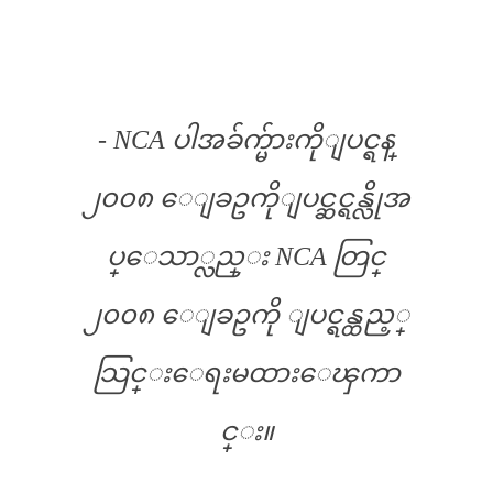
- NCA ပါအခ်က္မ်ားကိုျပင္ရန္
၂၀၀၈ ေျခဥကိုျပင္ဆင္ရန္လိုအ
ပ္ေသာ္လည္း NCA တြင္
၂၀၀၈ ေျခဥကို ျပင္ရန္ထည့္
သြင္းေရးမထားေၾကာ
င္း။