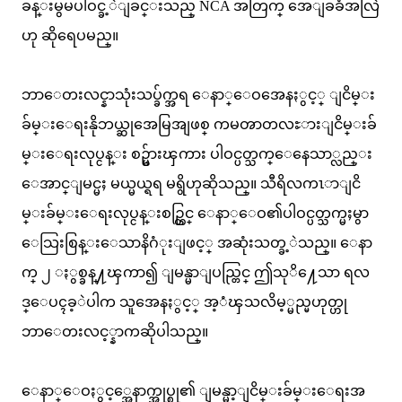
ခန္းမွမပါဝင္ခ့ဲျခင္းသည္ NCA အတြက္ အေျခခံအလြဲ
ဟု ဆိုရေပမည္။
ဘာေတးလင္နာသုံးသပ္ခ်က္အရ ေနာ္ေဝအေနႏွင့္ ျငိမ္း
ခ်မ္းေရးနိုဘယ္ဆုအေမြအျဖစ္ ကမၻာတလႊားျငိမ္းခ်
မ္းေရးလုပ္ငန္း စဥ္မ်ားၾကား ပါဝင္ပတ္သက္ေနေသာ္လည္း
ေအာင္ျမင္မႈ မယ္မယ္ရရ မရွိဟုဆိုသည္။ သီရိလကၤာျငိ
မ္းခ်မ္းေရးလုပ္ငန္းစဥ္တြင္ ေနာ္ေဝ၏ပါဝင္ပတ္သက္မႈမွာ
ေသြးစြန္းေသာနိဂံုးျဖင့္ အဆုံးသတ္ခ့ဲသည္။ ေနာ
က္ ၂ ႏွစ္ခန္႔ၾကာ၍ ျမန္မာျပည္တြင္ ဤသုိ႔ေသာ ရလ
ဒ္ေပၚခ့ဲပါက သူအေနႏွင့္ အ့ံၾသလိမ့္မည္မဟုတ္ဟု
ဘာေတးလင့္နာကဆိုပါသည္။
ေနာ္ေဝႏွင့္အေနာက္အုပ္စု၏ ျမန္မာ့ျငိမ္းခ်မ္းေရးအ