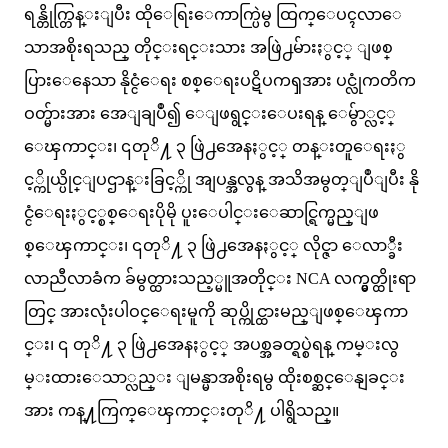
ရန္တိုက္တြန္းျပီး ထိုေရြးေကာက္ပြဲမွ ထြက္ေပၚလာေ
သာအစိုးရသည္ တိုင္းရင္းသား အဖြဲ႕မ်ားႏွင့္ ျဖစ္
ပြားေနေသာ နိုင္ငံေရး စစ္ေရးပဋိပကၡအား ပင္လုံကတိက
ဝတ္မ်ားအား အေျချပဳ၍ ေျဖရွင္းေပးရန္ ေမွ်ာ္လင့္
ေၾကာင္း၊ ၎တုိ႔ ၃ ဖြဲ႕အေနႏွင့္ တန္းတူေရးႏွ
င့္ကိုယ္ပိုင္ျပဌာန္းခြင့္ကို အျပန္အလွန္ အသိအမွတ္ျပဳျပီး နို
င္ငံေရးႏွင့္စစ္ေရးပိုမို ပူးေပါင္းေဆာင္ရြက္မည္ျဖ
စ္ေၾကာင္း၊ ၎တုိ႔ ၃ ဖြဲ႕အေနႏွင့္ လိုင္ဇာ ေလာ္ခီး
လာညီလာခံက ခ်မွတ္ထားသည့္မူအတိုင္း NCA လက္မွတ္ထိုးရာ
တြင္ အားလုံးပါဝင္ေရးမူကို ဆုပ္ကိုင္ထားမည္ျဖစ္ေၾကာ
င္း၊ ၎ တုိ႔ ၃ ဖြဲ႕အေနႏွင့္ အပစ္အခတ္ရပ္စဲရန္ ကမ္းလွ
မ္းထားေသာ္လည္း ျမန္မာအစိုးရမွ ထိုးစစ္ဆင္ေနျခင္း
အား ကန္႔ကြက္ေၾကာင္းတုိ႔ ပါရွိသည္။