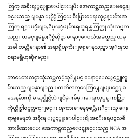
တြက္ အစိုးရႏွင့္ပူးေပါင္းျပီး အေကာင္အထည္ေဖၚေနျ
ခင္းသည္ ျမန္မာ ႏိုင္ငံတြင္း စီးပြားေရးလုပ္ငန္းမ်ားအ
တြက္ ရင္းႏွီးျမႇဳပ္ႏွံမႈမ်ားရယူရန္အတြက္ဟု သုံးသပ္ၾက
သည္။ ယခင္ျမန္မာႏိုင္ငံဆိုင္ရာ ေနာ္ေဝသံအမတ္သည္ ယခု
အခါ တယ္လီေနာ၏ အရာရွိၾကီးျဖစ္ေနသည္မွာ အ့ံၾသ
စရာမရွိဟုဆိုရမည္။
ဘာေတးလင္နာသုံးသပ္သက့ဲ့သုိ႔ပင္ ေနာ္ေဝႏွင့္သူလူ
မ်ားသည္ ျမန္မာျပည္ ပကတိလက္ေတြ႔ေျမျပင္အေျခ
အေနမ်ားကို မ ဆုပ္ကိုင္မိဘဲ ျငိမ္းခ်မ္းေရးလုပ္ငန္းစဥ္တြင္
ကိုယ္တိုင္ပါဝင္ပတ္သက္ျခင္း ၾကားေနေစ့စပ္ညိႇႏႈိင္းသူ ေန
ရာမွမေနဘဲ အစိုးရ ႏွင့္ပူးေပါင္း၍ အစုိးရေပၚလစီ
အားဖိအားေပး အေကာင္အထည္ေဖၚျခင္းသည္ NCA အ