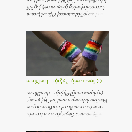
န္ကုန္ ဝိတိုရိယေဆးရံုကို မိတ္ေဆြတေယာက္
ေဆးရံုတက္လို႔ သြားၾကည့္ခဲ့ပါ တယ္။ အရ
က္ေသာက္ျခင္းဒဏ္ေၾကာင့္ အသက္
၅၀ အရြယ္မွာ ေပါင္ညႇပ္ရိုးတြင္း ခ်င္ဆီေတြ ကုန္ခ
မ္းသြားလို႔ အရိုးအစားထိုးကုသျခင္း လုပ္ပါ
တယ္။ အရိုးအထူးကု ဆရာဝန္က ဝိတိုရိယေဟာ္တ
ယ္လိုအခန္းမွာ တရက္ က်ပ္ ၃ ေသာင္းနဲ႔ေနေ
စၿပီး၊ အာရွေတာ္ဝင္ခြဲစိတ္ခန္းကို ငွားရမ္းခြဲစိ
တ္ အရိုးအစားထိုးကုပါတယ္။ ေဆးစစ္၊ေဆး
ဝယ္၊ ခြဲစိတ္ကု၊ အရိုးအစားထိုးပစၥည္း စတဲ့စရိ
တ္ေတြနဲ႔ေဆးရံုမွာ ၂ ပတ္ေနထိုင္စရိတ္ သိ
ေမာင္လူေရး - ကိုကိုရဲ႕ ညီမေလးအခ်စ္ (၁)
န္း ၇၀ ေလာက္ ကုန္သြားပါတယ္။ သူငယ္ခ်င္းျ
ဖစ္သူကို လာေတြ႔ရင္း ဟိုတယ္လို သန္႔ရွင္း
ေမာင္လူေရး - ကိုကိုရဲ႕ ညီမေလးအခ်စ္ (၁)
သပ္ရပ္တဲ့ ဝိတိုရိယေဆးရံုမွာ စီတီစကင္ နဲ႔ အမ္အာ
(မိုုးမခ) ဇြန္ ၂၃၊ ၂၀၁၈ ေစ်းေရာင္းရင္းနဲ႔
အိုင္1 စက္ခန္းကိုေတြ႔လို႔ေမးၾကည့္ေ
ေက်ာင္းတက္တယ္။ ၉ တန္းေလာက္ ေရာ
တာ့ တခါစမ္းရင္ က်ပ္တသိန္းေက်ာ္ က်သင့္တ
က္ေတာ့ ေယာက္်ားစိတ္ကေလးကေန မိန္းမစိ
ယ္သိရပါတယ္။ တခါတေလ ကိုယ္လက္ေျခ၊
တ္ေလး ေပါက္လာတယ္။ အေဖတို႔က လက္ဖက္ရ
ဦးေႏွာက္ေတြ အေသးစိတ္ၾကည့္လိုရင္ ဒီစက္ၾ
ည္နဲ႔ ထပ္တရာေရာင္းတယ္။ အဲဒါ ဝိုင္းကူ