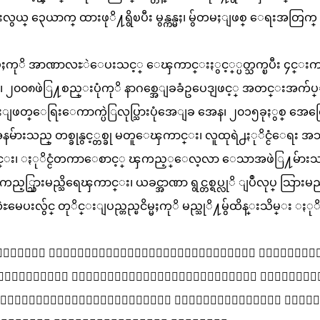
ံကုိယ္စားလွယ္ ၃ေယာက္ ထားဖုိ႔ရွိၿပီး မွန္ကန္မႈ၊ မွ်တမႈျဖစ္ ေရးအတြက
ရမႈကုိ အာဏာလႊဲေပးသင့္ ေၾကာင္းႏွင့္္ပတ္သက္ၿပီး ၄င္
၊ ၂၀၀၈ဖဲြ႔စည္းပုံကုိ နာဂစ္အေျခခံဥပေဒျဖင့္ အတင္းအက်ပ္
းျဖတ္ေရြးေကာက္ပဲြလုပ္သြားပုံအေျခ အေန၊ ၂၀၁၅ခုႏွစ္ အေထ
ားသည္ တစ္ခုနွင့္တစ္ခု မတူေၾကာင္း၊ လူထုရဲ႕ႏုိင္ငံေရး 
္ေၾကာင္း၊ ႏုိင္ငံတကာေစာင့္ ၾကည့္ေလ့လာ ေသာအဖဲြ႔မ်ား
ကည့္သြားမည္သိရေၾကာင္း၊ ယခင္အာဏာ ရွင္တစ္ရပ္လုိ ျပဳလုပ္ သြားမည
လွ်င္ တုိင္းျပည္တည္ၿငိမ္မႈကုိ မည္သုိ႔မွ်ထိန္းသိမ္း ႏုိင္
နာေနတာ၊ ဒီလုိဆုံးျဖတ္မယ္ဆုိလုိ႔ရွိရင္ အေရွ႕ေတာ
တ္ေတာ့ဘူး၊ လက္ရွိအစုိးရကုိယ္တုိင္လည္း တုိင္းျပ
 ေအးခ်မ္းတာကုိလုိခ်င္တယ္၊ ျမင္ခ်င္တယ္လုိ႔ တဖြဖ