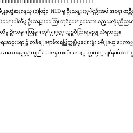
ယ္ေလာင္း ဦးသန္းႏုိင္ဦးက ေျပာသည္။
႕နယ္မဲဆႏၵနယ္ (၁)တြင္
NLD မွ ဦးသန္းႏုိင္ဦးအပါအဝင္၊ တစ္သီ
ြံ႔ၿဖိဳးေရးပါတီမွ ဦးသန္းေဆြ၊ တုိင္းရင္းသား စည္းလုံးညီည
ီမွ ဦးသန္းထြန္းတုိ႔ႏွင့္ ယွဥ္ၿပိဳင္သြားရမည္ဟု သိရသည္။
းေရးဆင္းရာ
၌ တခ်ိဳ႕ေနရာမ်ားရပ္ကြက္အုပ္ခ်ဳပ္ေရးမွဴး ၿမိဳ႕နယ္ ေကာ္မ
လုိလားလားႏွင့္ ကူညီေပးၾကၿပီး အေႏွာက္အယွက္ ျပႆနာမ်ား တစ္ခ