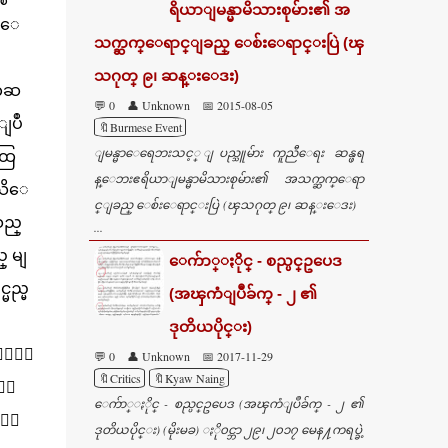
ရိယာျမန္မာမိသားစုမ်ား၏ အ
္ ေ
သက္ဆက္ေရာင္ျခည္ ေစ်းေရာင္းပြဲ (ၾ
သဂုတ္ ၉၊ ဆန္းေဒး)
းကဆ
💬 0
👤 Unknown
📅 2015-08-05
ျပဳ
🔖Burmese Event
ျမန္မာေရေဘးသင့္ ျပည္သူမ်ား ကူညီေရး ဆန္ဖရ
ြေ
န္ေဘးဧရိယာျမန္မာမိသားစုမ်ား၏ အသက္ဆက္ေရာ
အသိေ
င္ျခည္ ေစ်းေရာင္းပြဲ (ၾသဂုတ္ ၉၊ ဆန္းေဒး)
သည္
...
္ မျ
ေက်ာ္ႏိုင္ - စည္ပင္ဥပေဒ
မည္မ
(အၾကံျပဳခ်က္ - ၂ ၏
ဒုတိယပိုင္း)
င္အာ
💬 0
👤 Unknown
📅 2017-11-29
🔖Critics
🔖Kyaw Naing
ည္
ေက်ာ္ႏိုင္ - စည္ပင္ဥပေဒ (အၾကံျပဳခ်က္ - ၂ ၏
ြေျ
ဒုတိယပိုင္း) (မိုးမခ) ႏို၀င္ဘာ ၂၉၊ ၂၀၁၇ မေန႔ကရပ္ခဲ့