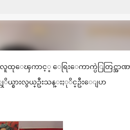
Skip to main content
ေသာလူထုေၾကာင့္ ေရြးေကာက္ပဲြတြင္အာဏ
ကုိယ္စားလွယ္ဦးသန္းႏုိင္ဦးေျပာ