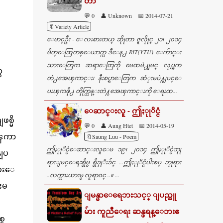
တာ
💬 0
👤 Unknown
📅 2014-07-21
🔖Variety Article
ေမာင္ဦး - ေလးစားတယ္ ဆိုုတာ ဇူလိုုင္ ၂၁၊ ၂၀၁၄
မိတ္ေဆြတစ္ေယာက္က ဒီေန႕ RIT(YTU) ေက်ာင္း
သားေတြက ဆရာေတြကို မေထမဲ႕ျမင္ လုပ္ၾက
ွ
တဲ႕အေၾကာင္း၊ နီးစပ္ရာေတြက ဆံုးမပဲ႔ျပင္ေ
ႈ
ပးၾကဖို႕ တိုက္တြန္းတဲ႔အေၾကာင္းကို ေရးထ...
ေဆာင္းလူ - ဤႏုုိင္ငံ
စ္မိ
💬 0
👤 Aung Htet
📅 2014-05-19
ေၾကာ
🔖Saung Luu - Poem
ဤႏုုိင္ငံေဆာင္းလူေမ ၁၉၊ ၂၀၁၄ ဤႏုုိင္ငံဘုု
နျပ
ရားျမင္ေရႊရွိမွ ရွိခုုိးခ်င္ ...ဤႏုုိင္ငံပါးစပ္ ဘုုရား
ေပးေ
..လက္ကားယားမွ လူရာ၀င္ ..။ ...
ားမ
ျမန္မာေရေဘးသင့္ ျပည္သူ
မ်ား ကူညီေရး ဆန္ဖရန္ေဘးဧ
္ၿ