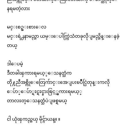
နရမတဲ့လား
မင္းစဥ္းစားေလ
မင္းရဲ႕နာမည္ဟာ ယမ္းေပါက္ကြဲသံတခုလိုျမည္ဟိန္းေနခဲ့
တယ္
ဒါေပမဲ့
ဒီတခါၾကားရမယ့္ေသနတ္သံက
တို႔ညီအစ္ကိုေတြေက်ာင္းအေျပးၿပိဳင္ပြဲတုန္းကလို
ေပ်ာ္ေပ်ာ္ရႊင္ရႊင္နားစြင့္ၾကားရမယ့္
တာလႊတ္ေသနတ္သံပဲျဖစ္ရမယ္
ငါ ယုံၾကည္တယ္ မိုင္ဂ်ာယန္။ ။