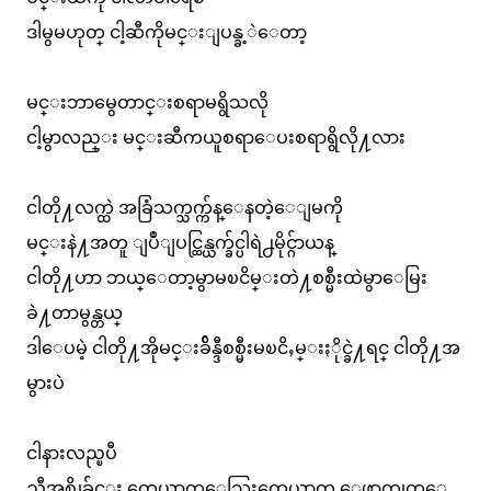
ဒါမွမဟုတ္ ငါ့ဆီကိုမင္းျပန္ခ့ဲေတာ့
မင္းဘာမွေတာင္းစရာမရွိသလို
ငါ့မွာလည္း မင္းဆီကယူစရာေပးစရာရွိလို႔လား
ငါတို႔လက္ထဲ အခြံသက္သက္က်န္ေနတဲ့ေျမကို
မင္းနဲ႔အတူ ျပဳျပင္ထြန္ယက္ခ်င္ပါရဲ႕မိုင္ဂ်ာယန္
ငါတို႔ဟာ ဘယ္ေတာ့မွာမၿငိမ္းတဲ႔စစ္မီးထဲမွာေမြး
ခဲ႔တာမွန္တယ္
ဒါေပမဲ့ ငါတို႔အိုမင္းခ်ိန္ဒီစစ္မီးမၿငိႇမ္းႏိုင္ခဲ႔ရင္ ငါတို႔အ
မွားပဲ
ငါနားလည္ၿပီ
ညီအစ္ကိုခ်င္း တေယာက္ေသြးတေယာက္ ေဖာက္ထုတ္ေ