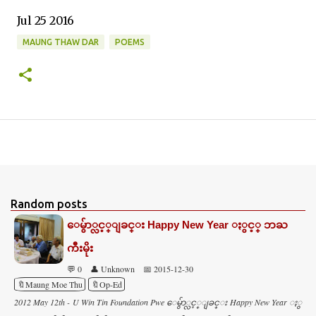
Jul 25 2016
MAUNG THAW DAR
POEMS
Random posts
ေမွ်ာ္လင့္ျခင္း Happy New Year ႏွင့္ ဘႀ
ကီးမိုး
💬 0
👤 Unknown
📅 2015-12-30
🔖Maung Moe Thu
🔖Op-Ed
2012 May 12th - U Win Tin Foundation Pwe ေမွ်ာ္လင့္ျခင္း Happy New Year ႏွ