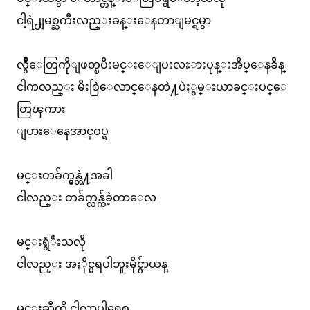
ငါ့ရဲ႕ျမစ္ႀကီးလည္းခန္းေနတာျမင္ရမွာ
လွ်ဳိေတြကိုျဖတ္ၿပီးမင္းေျပးလႊားပုန္းအိပ္ေနခ်ိန္
ငါကလည္း မီးစြဲေလာင္ေနတဲ႔ပဲႏွမ္းယာခင္းပင္ေ
တြၾကား
ျပားေနေအာင္ဝပ္ရ
မင္းတခ်က္မွန္တဲ႔အခါ
ငါလည္း တခ်က္လန္က်ခဲ့တာေလ
မင္းရွံဳးသလို
ငါလည္း အႏိုင္မရပါဘူးမိုင္ဂ်ာယန္
မင္းဆီကို ငါလာပါရေစ