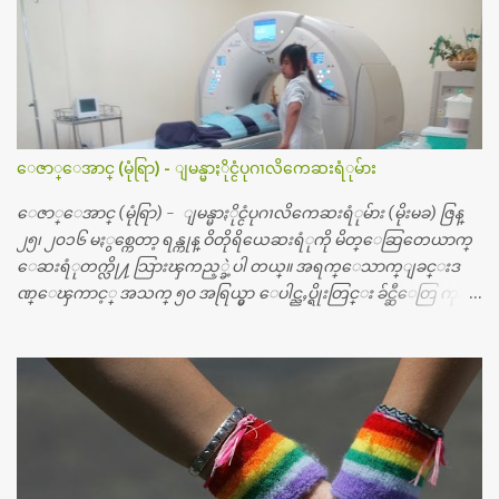
ေဇာ္ေအာင္ (မုံရြာ) - ျမန္မာႏိုင္ငံပုဂၢလိကေဆးရံုမ်ား
ေဇာ္ေအာင္ (မုံရြာ) - ျမန္မာႏိုင္ငံပုဂၢလိကေဆးရံုမ်ား (မိုးမခ) ဇြန္
၂၅၊ ၂၀၁၆ မႏွစ္ကေတာ့ ရန္ကုန္ ဝိတိုရိယေဆးရံုကို မိတ္ေဆြတေယာက္
ေဆးရံုတက္လို႔ သြားၾကည့္ခဲ့ပါ တယ္။ အရက္ေသာက္ျခင္းဒ
ဏ္ေၾကာင့္ အသက္ ၅၀ အရြယ္မွာ ေပါင္ညႇပ္ရိုးတြင္း ခ်င္ဆီေတြ ကုန္ခ
မ္းသြားလို႔ အရိုးအစားထိုးကုသျခင္း လုပ္ပါတယ္။ အရိုးအထူးကု
ဆရာဝန္က ဝိတိုရိယေဟာ္တယ္လိုအခန္းမွာ တရက္ က်ပ္ ၃ ေသာင္းနဲ႔ေနေ
စၿပီး၊ အာရွေတာ္ဝင္ခြဲစိတ္ခန္းကို ငွားရမ္းခြဲစိတ္ အရိုးအစားထိုးကုပါတ
ယ္။ ေဆးစစ္၊ေဆးဝယ္၊ ခြဲစိတ္ကု၊ အရိုးအစားထိုးပစၥည္း စတဲ့စရိ
တ္ေတြနဲ႔ေဆးရံုမွာ ၂ ပတ္ေနထိုင္စရိတ္ သိန္း ၇၀ ေလာက္ ကုန္သြား
ပါတယ္။ သူငယ္ခ်င္းျဖစ္သူကို လာေတြ႔ရင္း ဟိုတယ္လို သန္႔ရွင္းသ
ပ္ရပ္တဲ့ ဝိတိုရိယေဆးရံုမွာ စီတီစကင္ နဲ႔ အမ္အာအိုင္1 စက္ခန္းကိုေ