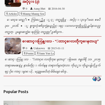
အပိုင္း (၃)
💬 0
👤 Aung Htet
📅 2016-04-30
🔖Articles
🔖Maung Maung Soe
ေမာင္ေမာင္စုိး ● ကြၽႏု္ပ္တို႔ ႏွင့္ တ႐ုတ္တို႔ - အပိုင္း (၃)(မုိးမခ) ဧၿပီ
၃၀၊ ၂၀၁၆ ● ႏွစ္ဖက္စလုံး၏ဝွက္ဖဲနယ္စပ္တိုင္းရင္းသားလက္နက္ကိုင္တပ္ဖြဲ႕ျပႆနာသည္
တ႐ုတ္- ျမန္မာဆက္ဆံေရးတြင္ တ႐ုတ္တုိ႔၏ဝွက...
ေဆာင္းယြန္းလ - "ေတာင္ေလတိုက္ေနတယ္"
💬 0
👤 Unknown
📅 2015-01-11
🔖Poems
🔖Saun Yun La
ေဆာင္းယြန္းလ - "ေတာင္ေလတိုက္ေနတယ္" (မိုုးမခ) ဇန္န၀ါရီ ၁၁၊ ၂၀၁၅
တရားဓမၼနဲ႔ နားခ်တိုင္း က်က်နန တရားက်မွာတဲ့လား ကိုယ့္နား ကိုယ္ၿပန္ခ်လို႔က်
ရင္ ပိုေကာင္းမွာေပါ့... မည္သူမၿပဳတဲ့ မိမိမႈမွာ ဓါးခု...
Popular Posts