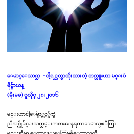
ေမာင္ေသာ္တာ - ငါ့ရင္ဘတ္မွာထိုးထားတဲ့ တက္တူးဟာ မင္းပဲ
မိုင္ဂ်ာယန္
(မိုးမခ) ဇူလိုင္ ၂၈၊ ၂၀၁၆
မင္းဟာငါ့ေမွ်ာ္လင့္ခ်က္ပဲ
ညီအစ္ကိုခ်င္းသတ္တမ္းကစားေနရတာေမာလွၿပီကြာ
မင္းဆီမွာ ေတာင္တန္းေတြမရွိေတာ့သလို