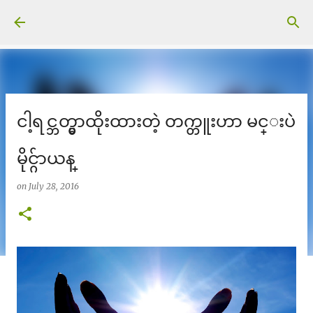
Skip to main content
ငါ့ရင္ဘတ္မွာထိုးထားတဲ့ တက္တူးဟာ မင္းပဲ
မိုင္ဂ်ာယန္
on
July 28, 2016