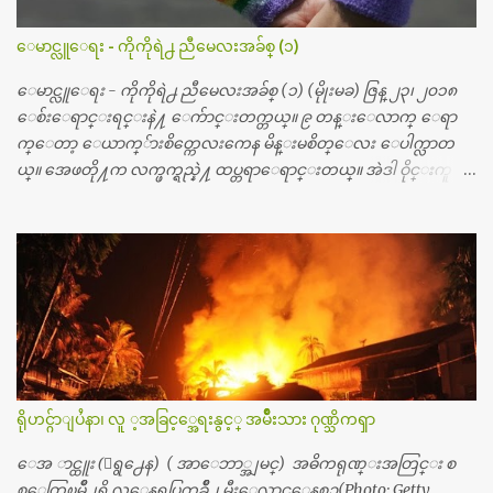
တြ႔လို႔ေမးၾကည့္ေတာ့ တခါစမ္းရင္ က်ပ္တသိန္းေက်ာ္ က်သင့္
တယ္သိရပါတယ္။ တခါတေလ ကိုယ္လက္ေျခ၊ ဦးေႏွာက္ေတြ အေသး
ေမာင္လူေရး - ကိုကိုရဲ႕ ညီမေလးအခ်စ္ (၁)
စိတ္ၾကည့္လိုရင္ ဒီစက္ၾကီးေတြနဲ႔ စမ္းသပ္ရပါတယ္။ ခႏၱာကိုယ္အစိတ္ပို
င္း ကလီစာေတြကိုၾကည့္ရႈတဲ့ အာလထရာေဆာင္း2 စက္ေတြ
ေမာင္လူေရး - ကိုကိုရဲ႕ ညီမေလးအခ်စ္ (၁) (မိုုးမခ) ဇြန္ ၂၃၊ ၂၀၁၈
ကေတာ့ ေစ်းသိပ္မႀကီးလို႔ ျမန္မာျပည္ေဆးရံုတိုင္းရွိပါတယ္။
ေစ်းေရာင္းရင္းနဲ႔ ေက်ာင္းတက္တယ္။ ၉ တန္းေလာက္ ေရာ
တစ္ခါစမ္းရင္ က်ပ္တစ္ေသာင္းေလာက္ က်သင့္ပါတယ္။ စာေရးသူ လြ
က္ေတာ့ ေယာက္်ားစိတ္ကေလးကေန မိန္းမစိတ္ေလး ေပါက္လာတ
န္ခဲ့တဲ့ (၂)...
ယ္။ အေဖတို႔က လက္ဖက္ရည္နဲ႔ ထပ္တရာေရာင္းတယ္။ အဲဒါ ဝိုင္းကူ
တာေပါ့။ မိန္းကေလး အေပါင္းအသင္းလည္း မ်ားတယ္။ ငယ္ငယ္တု
န္းကေတာ့ အမေတြနဲ႔ ေနတာဆုိေတာ့ သနပ္ခါးေလးေတြ လိမ္း
တယ္။ ပန္းပန္တယ္။ မိန္းကေလး အဝတ္အစားေတြကိုလည္း ခုိးဝတ္တ
ယ္။ မိန္းမစိတ္ရွိေတာ့ ရွိေပမယ့္ ကိုယ့္ကိုယ္ကို မိန္းမစိတ္ေပါက္မွန္း
သိတာက ၉ တန္း၊ ၁၀ တန္းေလာက္ကမွ။ ညီအစ္ကို ေမာင္နွမ အားလံုး ၆
ေယာက္ရွိတယ္။ အစ္ကို ၃ ေယာက္၊ အစ္မ ႏွစ္ေယာက္။ အစ္ကိုေတြက
လည္း သူ႔ အေပါင္းအသင္းနဲ႔ သူဆိုေတာ့ အမေတြနဲ႔ဘဲ ေပါ
င္းတယ္။ ျပီးေတာ့ အေဖကလည္း ေယာက္်ားဆုိ ေယာ
က္်ားေလးလုိဘဲ ေနေစခ်င္တယ္။ အေဖ့ကို ေၾကာက္လည္း ေၾကာ
ရိုဟင္ဂ်ာျပႆနာ၊ လူ ့အခြင့္အေရးနွင့္ အမ်ိဳးသား ဂုဏ္သိကၡာ
က္ရတယ္။ ေယာက္်ားဘဝဆုိတာ ျမင့္ျမတ္တယ္ေပါ့။ ေယာ
က္်ားေလး စိတ္လည္း ရွိေအာင္ ဘာသာေရးလည္း လုိက္စားေအာင္
ေအ ာင္ထူး (ေရွ႕ေန) ( အာေဘာ္အျမင္) အဓိကရုဏ္းအတြင္း စ
တန္ခူးလဆုိ တစ္လလံုး ကိုရင္ ဝတ္ခုိင္းတယ္။ ေက်ာင္းမွာဆုိရင္ ေ
စ္ေတြၿမိဳ႕ရွိ လူေနရပ္ကြက္တခ်ိဳ႕ မီးေလာင္ေနစဥ္(Photo: Getty