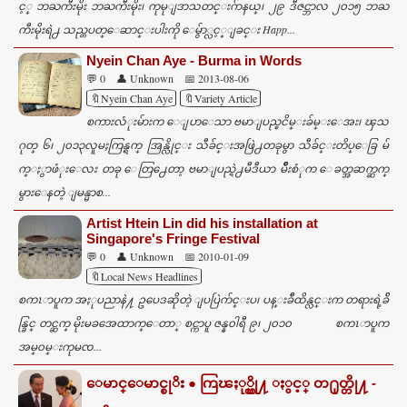
င့္ ဘႀကီးမိုး ဘႀကီးမိုး၊ ကုမုျဒာသတင္းဂ်ာနယ္၊ ၂၉ ဒီဇင္ဘာလ ၂၀၁၅ ဘႀ
ကီးမိုးရဲ႕ သည္တပတ္ေဆာင္းပါးကို ေမွ်ာ္လင့္ျခင္း Happ...
Nyein Chan Aye - Burma in Words
💬 0
👤 Unknown
📅 2013-08-06
🔖Nyein Chan Aye
🔖Variety Article
စကားလံုးမ်ားက ေျပာေသာ ဗမာျပည္ၿငိမ္းခ်မ္းေအး၊ ၾသ
ဂုတ္ ၆၊ ၂၀၁၃လူမႈကြန္ရက္ အြန္လိုင္း သီခ်င္းအဖြဲ႕တခုမွာ သီခ်င္းတိပ္ေခြ မ်
က္ႏွာဖံုးေလး တခု ေတြ႕ေတာ့ ဗမာျပည္ရဲ႕မီဒီယာ မ်ိဳးစံုက ေခတ္အဆက္ဆက္
မွားေနတဲ့ ျမန္မာစ...
Artist Htein Lin did his installation at
Singapore's Fringe Festival
💬 0
👤 Unknown
📅 2010-01-09
🔖Local News Headlines
စကၤာပူက အႏုပညာနဲ႔ ဥပေဒဆိုတဲ့ ျပပြဲက်င္းပ၊ ပန္းခ်ီထိန္လင္းက တရားရဲ့ခ်ိ
န္ခြင္ တင္ဆက္ မိုးမခအေထာက္ေတာ္ စင္ကာပူ ဇန္န၀ါရီ ၉၊ ၂၀၁၀ စကၤာပူက
အမ္၀မ္းကုမၸ...
ေမာင္ေမာင္စုိး ● ကြၽႏု္ပ္တို႔ ႏွင့္ တ႐ုတ္တို႔ -