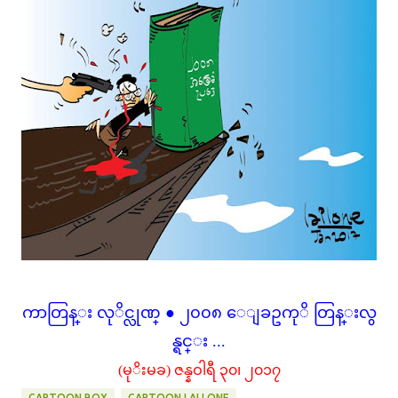
ကာတြန္း လုိင္လုဏ္ ● ၂၀၀၈ ေျခဥကုိ တြန္းလွ
န္ရင္း ...
(မုိးမခ) ဇန္နဝါရီ ၃၀၊ ၂၀၁၇
CARTOON BOX
CARTOON LAI LONE