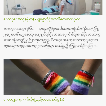
ေဇာ္ေအာင္ (မုံရြာ) - ျမန္မာႏိုင္ငံပုဂၢလိကေဆးရံုမ်ား
ေဇာ္ေအာင္ (မုံရြာ) - ျမန္မာႏိုင္ငံပုဂၢလိကေဆးရံုမ်ား (မိုးမခ) ဇြန္
၂၅၊ ၂၀၁၆ မႏွစ္ကေတာ့ ရန္ကုန္ ဝိတိုရိယေဆးရံုကို မိတ္ေဆြတေယာက္
ေဆးရံုတက္လို႔ သြားၾကည့္ခဲ့ပါ တယ္။ အရက္ေသာက္ျခင္းဒ
ဏ္ေၾကာင့္ အသက္ ၅၀ အရြယ္မွာ ေပါင္ညႇပ္ရိုးတြင္း ခ်င္ဆီေတြ ကုန္ခ
မ္းသြားလို႔ အရိုးအစားထိုးကုသျခင္း လုပ္ပါတယ္။ အရိုးအထူးကု
ဆရာဝန္က ဝိတိုရိယေဟာ္တယ္လိုအခန္းမွာ တရက္ က်ပ္ ၃ ေသာင္းနဲ႔ေနေ
စၿပီး၊ အာရွေတာ္ဝင္ခြဲစိတ္ခန္းကို ငွားရမ္းခြဲစိတ္ အရိုးအစားထိုးကုပါတ
ယ္။ ေဆးစစ္၊ေဆးဝယ္၊ ခြဲစိတ္ကု၊ အရိုးအစားထိုးပစၥည္း စတဲ့စရိ
တ္ေတြနဲ႔ေဆးရံုမွာ ၂ ပတ္ေနထိုင္စရိတ္ သိန္း ၇၀ ေလာက္ ကုန္သြား
ပါတယ္။ သူငယ္ခ်င္းျဖစ္သူကို လာေတြ႔ရင္း ဟိုတယ္လို သန္႔ရွင္းသ
ပ္ရပ္တဲ့ ဝိတိုရိယေဆးရံုမွာ စီတီစကင္ နဲ႔ အမ္အာအိုင္1 စက္ခန္းကိုေ
တြ႔လို႔ေမးၾကည့္ေတာ့ တခါစမ္းရင္ က်ပ္တသိန္းေက်ာ္ က်သင့္
တယ္သိရပါတယ္။ တခါတေလ ကိုယ္လက္ေျခ၊ ဦးေႏွာက္ေတြ အေသး
ေမာင္လူေရး - ကိုကိုရဲ႕ ညီမေလးအခ်စ္ (၁)
စိတ္ၾကည့္လိုရင္ ဒီစက္ၾကီးေတြနဲ႔ စမ္းသပ္ရပါတယ္။ ခႏၱာကိုယ္အစိတ္ပို