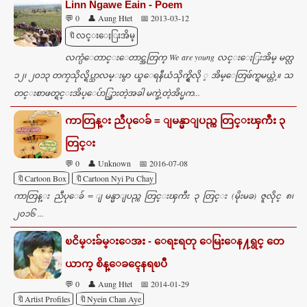
Linn Ngawe Eain - Poem
💬 0
👤 Aung Htet
📅 2013-03-12
🔖လင္းေႏြးအိမ္
လက္ပံေတာင္းေတာင္အတြက္ We are young လင္းေႏြးအိမ္ မတ္လ
၁၂၊ ၂၀၁၃ တကၠသိုလ္ရိပ္သာလမ္းမွာ ယူေရနီယံသိုက္ရွိလို ့ အိမ္ေတြဖ်က္ရမယ္တဲ့။ သ
တင္းစာဖတ္ရင္းအိပ္ေပ်ာ္သြားတဲ့အခါ မက္ခဲ့တဲ့အိပ္မက...
ကာတြန္း ညီပုေခ် = ျမန္မာျပည္က တြင္းၾကီး ၃
တြင္း
💬 0
👤 Unknown
📅 2016-07-08
🔖Cartoon Box
🔖Cartoon Nyi Pu Chay
ကာတြန္း ညီပုေခ် = ျမန္မာျပည္က တြင္းၾကီး ၃ တြင္း (မိုးမခ) ဇူလိုင္ ၈၊
၂၀၁၆ ...
ၿငိမ္းခ်မ္းေအး - ေရႊရတု ေမြးေန႔ရွင္ တေ
ယာက္ စိန္ေခၚေနရၿပီ
💬 0
👤 Aung Htet
📅 2014-01-29
🔖Artist Profiles
🔖Nyein Chan Aye