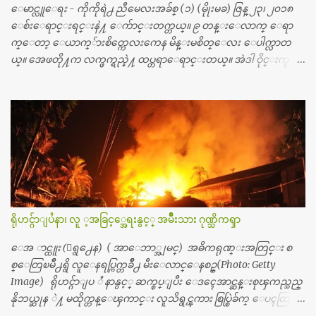
င္း ကလီစာေတြကိုၾကည့္ရႈတဲ့ အာလထရာေဆာင္း2 စက္ေတြ
ေမာင္လူေရး - ကိုကိုရဲ႕ ညီမေလးအခ်စ္ (၁) (မိုုးမခ) ဇြန္ ၂၃၊ ၂၀၁၈
ကေတာ့ ေစ်းသိပ္မႀကီးလို႔ ျမန္မာျပည္ေဆးရံုတိုင္းရွိပါတယ္။
ေစ်းေရာင္းရင္းနဲ႔ ေက်ာင္းတက္တယ္။ ၉ တန္းေလာက္ ေရာ
တစ္ခါစမ္းရင္ က်ပ္တစ္ေသာင္းေလာက္ က်သင့္ပါတယ္။ စာေရးသူ လြ
က္ေတာ့ ေယာက္်ားစိတ္ကေလးကေန မိန္းမစိတ္ေလး ေပါက္လာတ
န္ခဲ့တဲ့ (၂)...
ယ္။ အေဖတို႔က လက္ဖက္ရည္နဲ႔ ထပ္တရာေရာင္းတယ္။ အဲဒါ ဝိုင္းကူ
တာေပါ့။ မိန္းကေလး အေပါင္းအသင္းလည္း မ်ားတယ္။ ငယ္ငယ္တု
န္းကေတာ့ အမေတြနဲ႔ ေနတာဆုိေတာ့ သနပ္ခါးေလးေတြ လိမ္း
တယ္။ ပန္းပန္တယ္။ မိန္းကေလး အဝတ္အစားေတြကိုလည္း ခုိးဝတ္တ
ယ္။ မိန္းမစိတ္ရွိေတာ့ ရွိေပမယ့္ ကိုယ့္ကိုယ္ကို မိန္းမစိတ္ေပါက္မွန္း
သိတာက ၉ တန္း၊ ၁၀ တန္းေလာက္ကမွ။ ညီအစ္ကို ေမာင္နွမ အားလံုး ၆
ေယာက္ရွိတယ္။ အစ္ကို ၃ ေယာက္၊ အစ္မ ႏွစ္ေယာက္။ အစ္ကိုေတြက
လည္း သူ႔ အေပါင္းအသင္းနဲ႔ သူဆိုေတာ့ အမေတြနဲ႔ဘဲ ေပါ
င္းတယ္။ ျပီးေတာ့ အေဖကလည္း ေယာက္်ားဆုိ ေယာ
က္်ားေလးလုိဘဲ ေနေစခ်င္တယ္။ အေဖ့ကို ေၾကာက္လည္း ေၾကာ
ရိုဟင္ဂ်ာျပႆနာ၊ လူ ့အခြင့္အေရးနွင့္ အမ်ိဳးသား ဂုဏ္သိကၡာ
က္ရတယ္။ ေယာက္်ားဘဝဆုိတာ ျမင့္ျမတ္တယ္ေပါ့။ ေယာ
က္်ားေလး စိတ္လည္း ရွိေအာင္ ဘာသာေရးလည္း လုိက္စားေအာင္
ေအ ာင္ထူး (ေရွ႕ေန) ( အာေဘာ္အျမင္) အဓိကရုဏ္းအတြင္း စ
တန္ခူးလဆုိ တစ္လလံုး ကိုရင္ ဝတ္ခုိင္းတယ္။ ေက်ာင္းမွာဆုိရင္ ေ
စ္ေတြၿမိဳ႕ရွိ လူေနရပ္ကြက္တခ်ိဳ႕ မီးေလာင္ေနစဥ္(Photo: Getty
ယာက္်ားေလးေတြက ကိုယ့္ကို ဘာပဲျဖစ္ျဖစ္ မၾကားတၾကား စ
Image) ရိုဟင္ဂ်ာျပ ႆ နာနွင့္ ဆက္စပ္ျပီး ေဒၚေအာင္ဆန္းစုၾကည္သည္
ရင္စတယ္။ အေျခာက္ ဘာညာေပါ့၊ အာ့့လုိေလးေတြ စတာေပါ့။
နိုဘယ္ဆုန ဲ႔ မထိုက္တန္ေၾကာင္း လူသိရွင္ၾကား စြပ္စြဲခ်က္ ေပၚထြက္လာ
ကိုယ္ကလည္း ရန္မျဖစ္ခ်င္ေတာ့ ျပန္မေျပာဘူး ေရွာင...
ခဲ့သည္။ ဇူလိုင္လ ၂၃ ရက္္ ေန႕ တြင္ အယ္လ္ဂ်ာဇီးရား နိုင္ငံတကာ ရုပ္သံလႊင့္