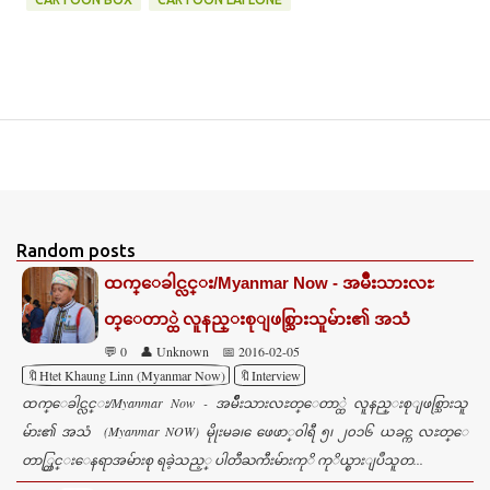
Random posts
ထက္ေခါင္လင္း/Myanmar Now - အမ်ဳိးသားလႊ
တ္ေတာ္ထဲ လူနည္းစုျဖစ္သြားသူမ်ား၏ အသံ
💬 0
👤 Unknown
📅 2016-02-05
🔖Htet Khaung Linn (Myanmar Now)
🔖Interview
ထက္ေခါင္လင္း/Myanmar Now - အမ်ဳိးသားလႊတ္ေတာ္ထဲ လူနည္းစုျဖစ္သြားသူ
မ်ား၏ အသံ (Myanmar NOW) မိုုးမခ၊ ေဖေဖာ္၀ါရီ ၅၊ ၂၀၁၆ ယခင္က လႊတ္ေ
တာ္တြင္းေနရာအမ်ားစု ရခဲ့သည့္ ပါတီႀကီးမ်ားကုိ ကုိယ္စားျပဳသူတ...