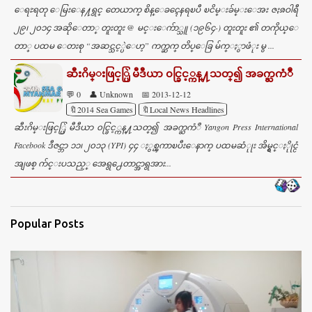
ေရႊရတု ေမြးေန႔ရွင္ တေယာက္ စိန္ေခၚေနရၿပီ ၿငိမ္းခ်မ္းေအး ဇႏၷဝါရီ
၂၉၊ ၂၀၁၄ အဆိုေတာ္ တူးတူး @ မင္းေက်ာ္သူ (၁၉၆၄-) တူးတူး ၏ တကိုယ္ေ
တာ္ ပထမ ေတးစု “အဆင္သင့္ပဲေဟ့” ကက္ဆက္ တိပ္ေခြ မ်က္ႏွာဖံုး မွ ...
ဆီးဂိမ္းဖြင့္ပြဲ မီဒီယာ ၀င္ခြင့္ကန္႔သတ္၍ အခက္ႀကံဳ
💬 0
👤 Unknown
📅 2013-12-12
🔖2014 Sea Games
🔖Local News Headlines
ဆီးဂိမ္းဖြင့္ပြဲ မီဒီယာ ၀င္ခြင့္ကန္႔သတ္၍ အခက္ႀကံဳ Yangon Press International
Facebook ဒီဇင္ဘာ ၁၁၊ ၂၀၁၃ (YPI) ၄၄ ႏွစ္ၾကာၿပီးေနာက္ ပထမဆံုုး အိမ္ရွင္ႏိုုင္ငံ
အျဖစ္ က်င္းပသည့္ အေရွ႕ေတာင္အာရွအား...
Popular Posts