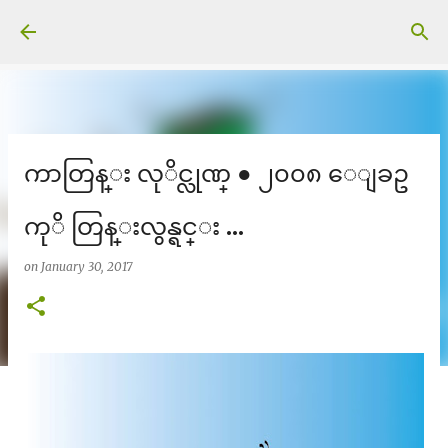
Skip to main content
ကာတြန္း လုိင္လုဏ္ ● ၂၀၀၈ ေျခဥ
ကုိ တြန္းလွန္ရင္း ...
on
January 30, 2017