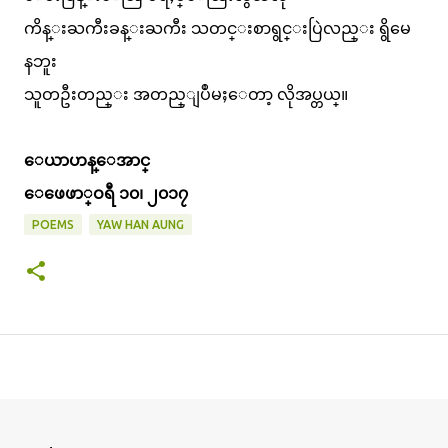
ကိန္းႀကီးခန္းႀကီး သတင္းစာရွင္းပြဲလည္း ရွိမေ
နဘူး
သူတဦးတည္း အတည္ျပဳမႈေတာ့ လိုအပ္တယ္။
ေယာဟန္ေအာင္
ေဖေဖာ္ဝရီ ၁၀၊ ၂၀၁၇
POEMS
YAW HAN AUNG