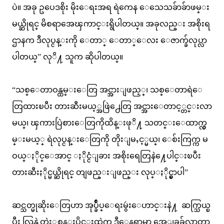
ပဲ။ အခု ဥပေဒစိုး မိုးေရးအရ ရဲကေန ေသေသခ်ာခ်ာဖမ္း
မယ္ဆိုရင္ မိစရာအေၾကာင္းရွိပါတယ္။ အခုလည္း အစိုးရ
ဌာနက ဒီလုပ္ငန္းကို ေတာ္ ေတာ္ေလး ေဇာက္ခ်လုပ္လာ
ပါတယ္” လုိ႔ သူက ဆိုပါတယ္။
“သစ္ေတာဝန္ထမ္းေတြ အင္အားျဖည့္၊ သစ္ေတာရဲေ
တြထားၿပီး တားဆီးမယ့္အဖြဲ႕ေတြ အင္အားေတာင့္တင္းလာ
မယ္၊ ၾကားပြဲစားေတြကိုထိန္းဖုိ႔ သတင္းေထာက္လွ
မ္းမယ့္ ရဲလုပ္ငန္းေတြကို တိုးျမႇင့္မယ္၊ ေစ်းကြက္က မ
ဝယ္ႏိုင္ေအာင္ ႏိုင္ငံျခား အစိုးရေတြနဲ႔ေပါင္းၿပီး
တားဆီးႏိုင္မယ္ဆိုရင္ တျဖည္းျဖည္း လုပ္ႏိုင္မွာပါ”
ဆင္သတ္မုဆိုးေတြဟာ အုပ္ခ်ဳပ္ေရးမွဴးေဟာင္းနဲ႔ ဆက္သြယ္ၿ
ပီး လြန္ခဲ့တဲ့ႏွစ္ဆန္းပိုင္းထဲက ဒီေနရာမွာ အေျခခ်လာတာ