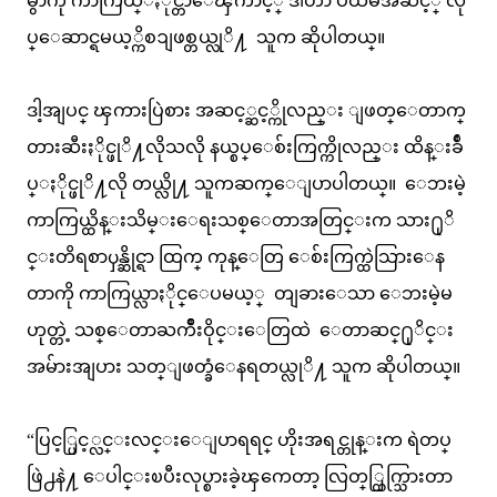
မွာကို ကာကြယ္ႏိုင္တာေၾကာင့္ ဒါဟာ ပထမအဆင့္ လု
ပ္ေဆာင္ရမယ့္ကိစၥျဖစ္တယ္လုိ႔ သူက ဆိုပါတယ္။
ဒါ့အျပင္ ၾကားပြဲစား အဆင့္ဆင့္ကိုလည္း ျဖတ္ေတာက္
တားဆီးႏိုင္ဖုိ႔လိုသလို နယ္စပ္ေစ်းကြက္ကိုလည္း ထိန္းခ်ဳ
ပ္ႏိုင္ဖုိ႔လို တယ္လို႔ သူကဆက္ေျပာပါတယ္။ ေဘးမဲ့
ကာကြယ္ထိန္းသိမ္းေရးသစ္ေတာအတြင္းက သား႐ုိ
င္းတိရစာၦန္ဆိုင္ရာ ထြက္ ကုန္ေတြ ေစ်းကြက္ထဲသြားေန
တာကို ကာကြယ္လာႏိုင္ေပမယ့္ တျခားေသာ ေဘးမဲ့မ
ဟုတ္တဲ့ သစ္ေတာႀကိဳးဝိုင္းေတြထဲ ေတာဆင္႐ုိင္း
အမ်ားအျပား သတ္ျဖတ္ခံေနရတယ္လုိ႔ သူက ဆိုပါတယ္။
“ပြင့္ပြင့္လင္းလင္းေျပာရရင္ ဟိုးအရင္တုန္းက ရဲတပ္
ဖြဲ႕နဲ႔ ေပါင္းၿပီးလုပ္စားခဲ့ၾကေတာ့ လြတ္္ထြက္သြားတာ