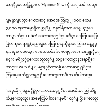
တာႏိုင္ေဇာ္ထြန္းက Myanmar Now ကို ေျပာပါ တယ္။
ျမန္မာျပည္မွာ ေတာဆင္ အေရအတြက္ ၂,ဝဝဝ ကေန
၃,ဝဝဝ ၾကားမွာရွိတယ္လုိ႔ ဇန္နဝါရီလက ေနျပည္ေ
တာ္မွာ က်င္း ပခဲ့တဲ့ ေတာဆင္႐ုိင္းဆိုင္ရာ ေဆြးေႏြး
ပြဲတက္ေရာက္တဲ့ပညာရွင္ေတြ၊ ဌာနဆိုင္ရာေတြက ခန္႔မွ
န္းၾကေပမယ့္ ေသေသခ်ာ ခ်ာ စာရင္းေကာက္ယူႏိုင္ျ
ခင္း မရိွႏိုင္ေသးဘူးလုိ႔ သစ္ေတာဌာနအရာရွိေ
ဟာင္း WCS ရဲ႕ ျမန္မာႏိုင္ငံတာဝန္ခံ ေတာဆင္ ႐ုိင္း
ကြၽမ္းက်င္ပညာရွင္ ဦးေစာထူးသာဖိုးက ဆိုပါတယ္။
“အခုဆို ျမန္မာႏိုင္ငံမွာ ေတာဆင္႐ုိင္းအထီးေတြ သိပ္မ
က်န္ေတာ့ဘူး။ အမေတြပဲ မ်ားေနၿပီ” လုိ႔ ဦးေစာထူး