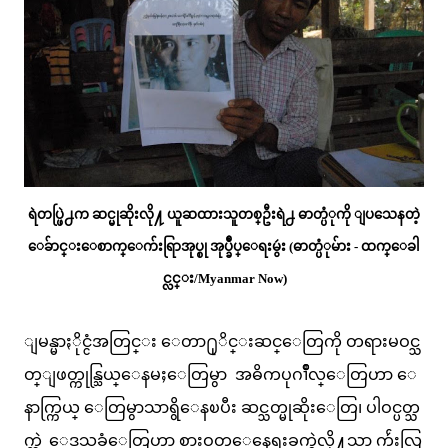
ရဲတပ္ဖြဲ႕က ဆင္မုဆိုးလို႔ ယူဆထားသူတစ္ဦးရဲ႕ ဓာတ္ပံုကို ျပသေနတဲ့
ေခ်ာင္းေစာက္ေက်းရြာအုပ္စု အုပ္ခ်ဳပ္ေရးမွဴး (ဓာတ္ပံုမ်ား - ထက္ေခါ
င္လင္း/Myanmar Now)
ျမန္မာႏိုင္ငံအတြင္း ေတာ႐ုိင္းဆင္ေတြကို တရားမဝင္သ
တ္ျဖတ္ကုန္သြယ္ေနမႈေတြမွာ အဓိကပုဂၢိဳလ္ေတြဟာ ေ
နာက္ကြယ္ ေတြမွာသာရွိေနၿပီး ဆင္သတ္မုဆိုးေတြ၊ ပါဝင္ပတ္သ
က္တဲ့ ေဒသခံေတြဟာ စားဝတ္ေနေရးခက္ခဲလို႔သာ က်ဴးလြ