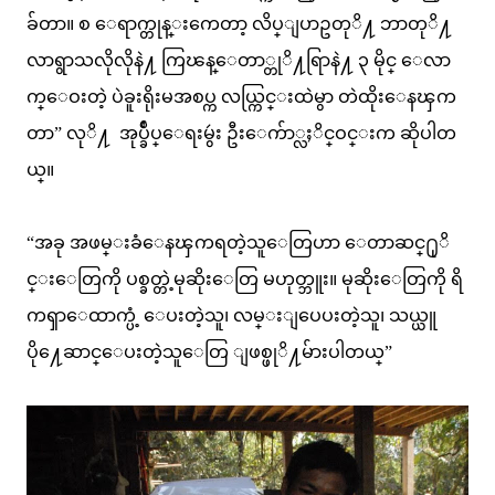
ခ်တာ။ စ ေရာက္တုန္းကေတာ့ လိပ္ျပာဥတုိ႔ ဘာတုိ႔
လာရွာသလိုလိုနဲ႔ ကြၽန္ေတာ္တုိ႔ရြာနဲ႔ ၃ မိုင္ ေလာ
က္ေဝးတဲ့ ပဲခူးရိုးမအစပ္က လယ္ကြင္းထဲမွာ တဲထိုးေနၾက
တာ” လုိ႔ အုပ္ခ်ဳပ္ေရးမွဴး ဦးေက်ာ္လႈိင္ဝင္းက ဆိုပါတ
ယ္။
“အခု အဖမ္းခံေနၾကရတဲ့သူေတြဟာ ေတာဆင္႐ုိ
င္းေတြကို ပစ္ခတ္တဲ့မုဆိုးေတြ မဟုတ္ဘူး။ မုဆိုးေတြကို ရိ
ကၡာေထာက္ပံ့ ေပးတဲ့သူ၊ လမ္းျပေပးတဲ့သူ၊ သယ္ယူ
ပို႔ေဆာင္ေပးတဲ့သူေတြ ျဖစ္ဖုိ႔မ်ားပါတယ္”