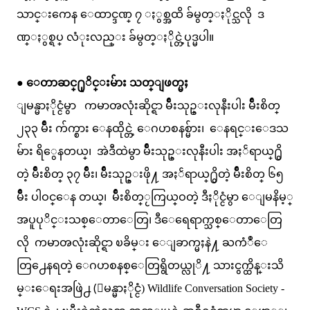
သာင္းကေန ေထာင္ဒဏ္ ၇ ႏွစ္အထိ ခ်မွတ္ႏိုင္သလို ဒ
ဏ္ႏွစ္ရပ္ လံုးလည္း ခ်မွတ္ႏိုင္တဲ့ပုဒ္မပါ။
● ေတာဆင္႐ုိင္းမ်ား သတ္ျဖတ္မႈ
ျမန္မာႏိုင္ငံမွာ ကမာၻလုံးဆိုင္ရာ မ်ဳိးသုဥ္းလုနီးပါး မ်ဳိးစိတ္
၂၃၃ မ်ဳိး က်က္စား ေနထိုင္တဲ့ ေဂဟစနစ္မ်ား၊ ေနရင္းေဒသ
မ်ား ရိွေနတယ္၊ အဲဒီထဲမွာ မ်ဳိးသုဥ္းလုနီးပါး အႏၲရာယ္႐ွိ
တဲ့ မ်ဳိးစိတ္ ၃၇ မ်ဳိး၊ မ်ဳိးသုဥ္းဖို႔ အႏၲရာယ္႐ွိတဲ့ မ်ဳိးစိတ္ ၆၅
မ်ဳိး ပါဝင္ေန တယ္၊ မ်ဳိးစိတ္ႂကြယ္ဝတဲ့ ဒီႏိုင္ငံမွာ ေျမနိမ့္
အပူပုိင္းသစ္ေတာေတြ၊ ဒီေရေရာက္သစ္ေတာေတြ
လို ကမာၻလုံးဆိုင္ရာ ၿခိမ္း ေျခာက္မႈနဲ႔ ႀကံဳေ
တြ႕ေနရတဲ့ ေဂဟစနစ္ေတြရွိတယ္လုိ႔ သားငွက္ထိန္းသိ
မ္းေရးအဖြဲ႕ (ျမန္မာႏိုင္ငံ) Wildlife Conversation Society -