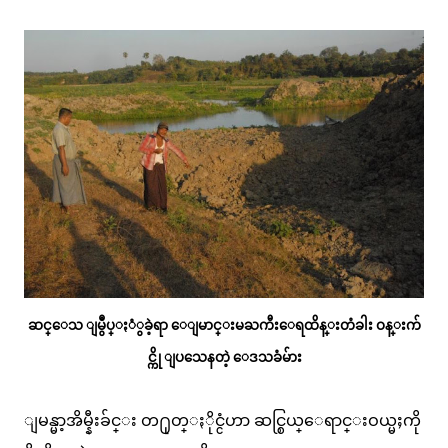
ဆင္ေသ ျမွဳပ္ႏံွခဲ့ရာ ေျမာင္းမႀကီးေရထိန္းတံခါး ဝန္းက်
င္ကို ျပသေနတဲ့ ေဒသခံမ်ား
ျမန္မာ့အိမ္နီးခ်င္း တ႐ုတ္ႏိုင္ငံဟာ ဆင္စြယ္ေရာင္းဝယ္မႈကို