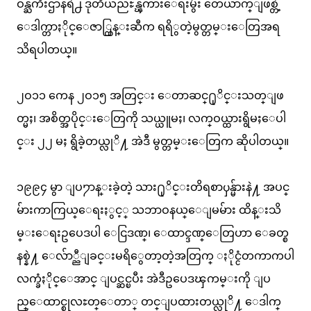
ဝန္ႀကီးဌာနရဲ႕ ဒုတိယညႊန္ၾကားေရးမွဴး တေယာက္ျဖစ္တဲ့
ေဒါက္တာႏိုင္ေဇာ္ထြန္းဆီက ရရိွတဲ့မွတ္တမ္းေတြအရ
သိရပါတယ္။
၂ဝ၁၁ ကေန ၂ဝ၁၅ အတြင္း ေတာဆင္႐ုိင္းသတ္ျဖ
တ္မႈ၊ အစိတ္အပိုင္းေတြကို သယ္ယူမႈ၊ လက္ဝယ္ထားရွိမႈေပါ
င္း ၂၂ မႈ ရွိခဲ့တယ္လုိ႔ အဲဒီ မွတ္တမ္းေတြက ဆိုပါတယ္။
၁၉၉၄ မွာ ျပ႒ာန္းခဲ့တဲ့ သား႐ုိင္းတိရစာၦန္မ်ားနဲ႔ အပင္
မ်ားကာကြယ္ေရးႏွင့္ သဘာဝနယ္ေျမမ်ား ထိန္းသိ
မ္းေရးဥပေဒပါ ေငြဒဏ္၊ ေထာင္ဒဏ္ေတြဟာ ေခတ္စ
နစ္နဲ႔ ေလ်ာ္ညီျခင္းမရိွေတာ့တဲ့အတြက္ ႏိုင္ငံတကာကပါ
လက္ခံႏိုင္ေအာင္ ျပင္ဆင္ၿပီး အဲဒီဥပေဒၾကမ္းကို ျပ
ည္ေထာင္စုလႊတ္ေတာ္ တင္ျပထားတယ္လုိ႔ ေဒါက္