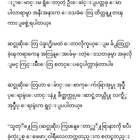
ႏွာေမာင္းမ ရွိေတာ့တဲ့ ဦးေခါင္းျပတ္တခု ေမ်ာ
ပါလာရာမွာ အနီးအနားက ေဒသခံေတြ ထိတ္လန္႔တၾ
ကားျဖစ္ခဲ့ရပါတယ္။
ဆင္မုဆိုးေတြ ပဲခူး႐ိုးမထဲ ေတာလိုက္နယ္ေျမ ခ်ဲ႕ထြင္လာ
ခဲ့ၾကရာကေန အလြန္ေအးခ်မ္းတဲ့ေဒသတခုမွာ အခုလို
ျမင္ ကြင္းမ်ဳိးေတြ စတင္ေပၚေပါက္လာခဲ့တာပါ။
ဆင္မုဆိုးေတြဟာ ေခ်ာင္းေစာက္ေက်းရြာအုပ္စု အုပ္ခ်ဳ
ပ္ေရးမွဴးေဟာင္းနဲ႔ ခ်ိတ္ဆက္လုပ္ေဆာင္ခဲ့တယ္လို႔ လက္ရိွ
အုပ္ခ်ဳပ္ ေရးမွဴးက ရွင္းျပပါတယ္။
“သူတုိ႔ေတြ (ဆင္မုဆိုး) ကြၽန္ေတာ္တုိ႔ရြာနားကို ၿပီး
ခဲ့တဲ့ႏွစ္ ေဖေဖာ္ဝါရီလေလာက္ကတည္းက စတင္စတည္း