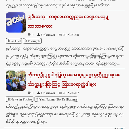
လုပ္လုပ္ကာ အသက္ေမြး၀မ္းေက်ာင္းျပဳ ေနေသာ ရန္ကုန္ၿမိဳ႕ႀကီးသာ...
ဖုုိးထက္ - တစ္ေယာက္တည္း ေျပာမယ္႔
ဘာသာစကား
💬 0
👤 Unknown
📅 2015-02-08
🔖Po Htet
🔖Thoughts
ဖုုိးထက္ - တစ္ေယာက္တည္း ေျပာမယ္႔ ဘာသာစကား (မိုုးမခ) ေဖေဖာ္၀ါရီ
၇၊ ၂၀၁၅ လူနဲ႔ တိရစာၦန္ေတြရဲ႕ ၾကားက တိုးတက္ျဖစ္ထြန္းမွဳကြာျခား ရတာ
ရဲ႕ ပင္မရင္းျမစ္ကို ပညာရွင္ေတြက အမ်ိဳးမ်ိဳး ေျပာၾကတာ ကၽြန္ေတာ္ ...
ကိုတင့္တို႕စူပါရပ္ကြက္ ေအာင္ျမင္မႈ မွတ္တိုင္အျဖစ္ ေ
က်ာက္တန္းရြာတြင္ သြားေရာက္လွဴဒါန္း
💬 0
👤 Unknown
📅 2015-02-07
🔖News in Photos
🔖Yan Naung (Bo Ta Htaung)
ကိုတင့္တို႕စူပါရပ္ကြက္ ေအာင္ျမင္မႈ မွတ္တိုင္အျဖစ္ ေက်ာက္တန္းရြာတြင္ သြားေရာ
က္လွဴဒါန္း ရန္ေနာင္(ဗိုုလ္တေထာင္) ေဖေဖာ္၀ါရီ ၇၊ ၂၀၁၅ စိန္ေဌး ရုပ္ရွင္ ႏွင့္
ဗီဒီယို ထုတ္လုပ္ေရးမွ ရိုက္ကူ...