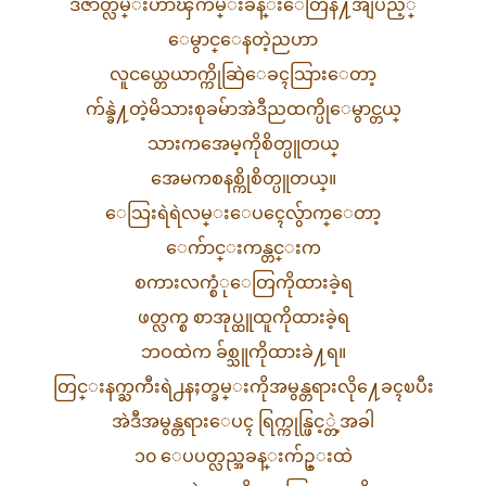
ဒီဇာတ္လမ္းဟာၾကမ္းခန္းေတြနဲ႔အျပည့္
ေမွာင္ေနတဲ့ညဟာ
လူငယ္တေယာက္ကိုဆြဲေခၚသြားေတာ့
က်န္ခဲ႔တဲ့မိသားစုခမ်ာအဲဒီညထက္ပိုေမွာင္တယ္
သားကအေမ့ကိုစိတ္ပူတယ္
အေမကစနစ္ကိုစိတ္ပူတယ္။
ေသြးရဲရဲလမ္းေပၚေလွ်ာက္ေတာ့
ေက်ာင္းကန္တင္းက
စကားလက္စံုေတြကိုထားခဲ့ရ
ဖတ္လက္စ စာအုပ္ထူထူကိုထားခဲ့ရ
ဘဝထဲက ခ်စ္သူကိုထားခဲ႔ရ။
တြင္းနက္ႀကီးရဲ႕နႈတ္ခမ္းကိုအမွန္တရားလို႔ေခၚၿပီး
အဲဒီအမွန္တရားေပၚ ရြက္ကုန္ဖြင့္တဲ့အခါ
၁၀ ေပပတ္လည္အခန္းက်ဥ္းထဲ