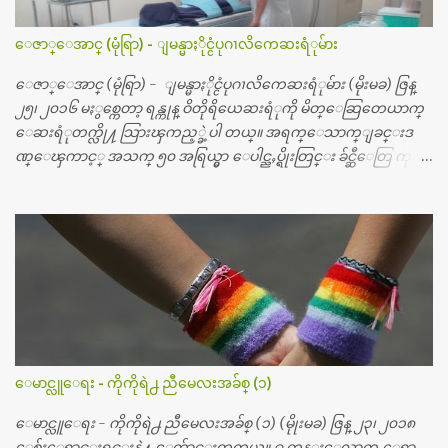
ေဇာ္ေအာင္ (မုံရြာ) - ျမန္မာႏိုင္ငံပုဂၢလိကေဆးရံုမ်ား
ေဇာ္ေအာင္ (မုံရြာ) - ျမန္မာႏိုင္ငံပုဂၢလိကေဆးရံုမ်ား (မိုးမခ) ဇြန္
၂၅၊ ၂၀၁၆ မႏွစ္ကေတာ့ ရန္ကုန္ ဝိတိုရိယေဆးရံုကို မိတ္ေဆြတေယာက္
ေဆးရံုတက္လို႔ သြားၾကည့္ခဲ့ပါ တယ္။ အရက္ေသာက္ျခင္းဒ
ဏ္ေၾကာင့္ အသက္ ၅၀ အရြယ္မွာ ေပါင္ညႇပ္ရိုးတြင္း ခ်င္ဆီေတြ ကုန္ခ
မ္းသြားလို႔ အရိုးအစားထိုးကုသျခင္း လုပ္ပါတယ္။ အရိုးအထူးကု
ဆရာဝန္က ဝိတိုရိယေဟာ္တယ္လိုအခန္းမွာ တရက္ က်ပ္ ၃ ေသာင္းနဲ႔ေနေ
စၿပီး၊ အာရွေတာ္ဝင္ခြဲစိတ္ခန္းကို ငွားရမ္းခြဲစိတ္ အရိုးအစားထိုးကုပါတ
ယ္။ ေဆးစစ္၊ေဆးဝယ္၊ ခြဲစိတ္ကု၊ အရိုးအစားထိုးပစၥည္း စတဲ့စရိ
တ္ေတြနဲ႔ေဆးရံုမွာ ၂ ပတ္ေနထိုင္စရိတ္ သိန္း ၇၀ ေလာက္ ကုန္သြား
ပါတယ္။ သူငယ္ခ်င္းျဖစ္သူကို လာေတြ႔ရင္း ဟိုတယ္လို သန္႔ရွင္းသ
ပ္ရပ္တဲ့ ဝိတိုရိယေဆးရံုမွာ စီတီစကင္ နဲ႔ အမ္အာအိုင္1 စက္ခန္းကိုေ
တြ႔လို႔ေမးၾကည့္ေတာ့ တခါစမ္းရင္ က်ပ္တသိန္းေက်ာ္ က်သင့္
တယ္သိရပါတယ္။ တခါတေလ ကိုယ္လက္ေျခ၊ ဦးေႏွာက္ေတြ အေသး
ေမာင္လူေရး - ကိုကိုရဲ႕ ညီမေလးအခ်စ္ (၁)
စိတ္ၾကည့္လိုရင္ ဒီစက္ၾကီးေတြနဲ႔ စမ္းသပ္ရပါတယ္။ ခႏၱာကိုယ္အစိတ္ပို
င္း ကလီစာေတြကိုၾကည့္ရႈတဲ့ အာလထရာေဆာင္း2 စက္ေတြ
ေမာင္လူေရး - ကိုကိုရဲ႕ ညီမေလးအခ်စ္ (၁) (မိုုးမခ) ဇြန္ ၂၃၊ ၂၀၁၈
ကေတာ့ ေစ်းသိပ္မႀကီးလို႔ ျမန္မာျပည္ေဆးရံုတိုင္းရွိပါတယ္။
ေစ်းေရာင္းရင္းနဲ႔ ေက်ာင္းတက္တယ္။ ၉ တန္းေလာက္ ေရာ