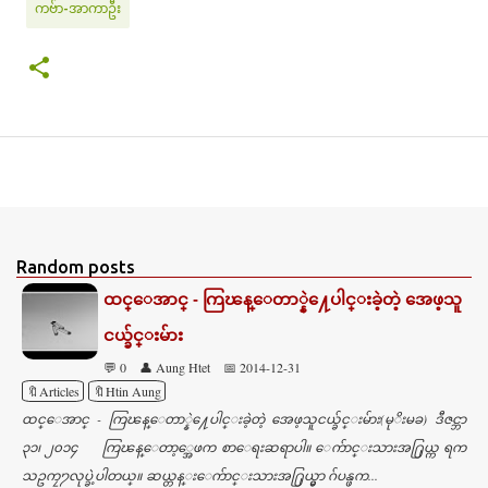
ကဗ်ာ-အာကာဦး
Random posts
ထင္ေအာင္ - ကြၽန္ေတာ္နဲ႔ေပါင္းခဲ့တဲ့ အေဖ့သူ
ငယ္ခ်င္းမ်ား
💬 0
👤 Aung Htet
📅 2014-12-31
🔖Articles
🔖Htin Aung
ထင္ေအာင္ - ကြၽန္ေတာ္နဲ႔ေပါင္းခဲ့တဲ့ အေဖ့သူငယ္ခ်င္းမ်ား(မုိးမခ) ဒီဇင္ဘာ
၃၁၊ ၂၀၁၄ ကြၽန္ေတာ့္အေဖက စာေရးဆရာပါ။ ေက်ာင္းသားအ႐ြယ္က ရက
သဥကၠ႒လုပ္ခဲ့ပါတယ္။ ဆယ္တန္းေက်ာင္းသားအ႐ြယ္မွာ ဂ်ပန္ဖက...