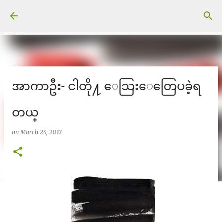
Skip to main content
အာကာဦး- ငါတို႔ ေသြးေတြေပခဲ့ရ
တယ္
on
March 24, 2017