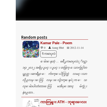
Random posts
Kamar Pale - Poem
💬 0
👤 Aung Htet
📅 2012-11-14
🔖ကမာပုလဲ
ေမ်ာေနတဲ့ … ၿမိဳ႕ကမာပုလဲႏုိ၀င္ဘာ
၁၄၊ ၂၀၁၂ အရိပ္ျပင္းျပင္း တခြက္ ေသာက္ခ်င္ပါတ
ယ္ဆည္းဆာရီမွာ ေက်ာက္ေပါက္ခြက္ထဲ လမင္းသာ
လို႔လမ္းေတြ လမ္းေလွ်ာက္ေနပံုက ေသ
လုေမ်ာပါးတံတားေတြ မအိပ္ေအာင္ မ်က္ခံုး
နဲ႔ေထာ...
ကာတြန္း ATH - ဘုရားေလး