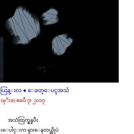
ယြန္းလ ● ေခတ္ေပၚအသံ
(မုိးခ) ဧၿပီ ၇၊ ၂၀၁၇
အသံထြက္မွန္ၿပီး
းေပါင္းက မွားေနတယ္ဆိုပဲ