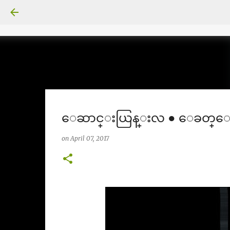
ေဆာင္းယြန္းလ ● ေခတ္
on
April 07, 2017