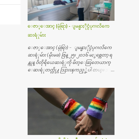
ေဇာ္ေအာင္ (မုံရြာ) - ျမန္မာႏိုင္ငံပုဂၢလိကေ
ဆးရံုမ်ား
ေဇာ္ေအာင္ (မုံရြာ) - ျမန္မာႏိုင္ငံပုဂၢလိကေ
ဆးရံုမ်ား (မိုးမခ) ဇြန္ ၂၅၊ ၂၀၁၆ မႏွစ္ကေတာ့ ရ
န္ကုန္ ဝိတိုရိယေဆးရံုကို မိတ္ေဆြတေယာက္
ေဆးရံုတက္လို႔ သြားၾကည့္ခဲ့ပါ တယ္။ အရ
က္ေသာက္ျခင္းဒဏ္ေၾကာင့္ အသက္
၅၀ အရြယ္မွာ ေပါင္ညႇပ္ရိုးတြင္း ခ်င္ဆီေတြ ကုန္ခ
မ္းသြားလို႔ အရိုးအစားထိုးကုသျခင္း လုပ္ပါ
တယ္။ အရိုးအထူးကု ဆရာဝန္က ဝိတိုရိယေဟာ္တ
ယ္လိုအခန္းမွာ တရက္ က်ပ္ ၃ ေသာင္းနဲ႔ေနေ
စၿပီး၊ အာရွေတာ္ဝင္ခြဲစိတ္ခန္းကို ငွားရမ္းခြဲစိ
တ္ အရိုးအစားထိုးကုပါတယ္။ ေဆးစစ္၊ေဆး
ဝယ္၊ ခြဲစိတ္ကု၊ အရိုးအစားထိုးပစၥည္း စတဲ့စရိ
တ္ေတြနဲ႔ေဆးရံုမွာ ၂ ပတ္ေနထိုင္စရိတ္ သိ