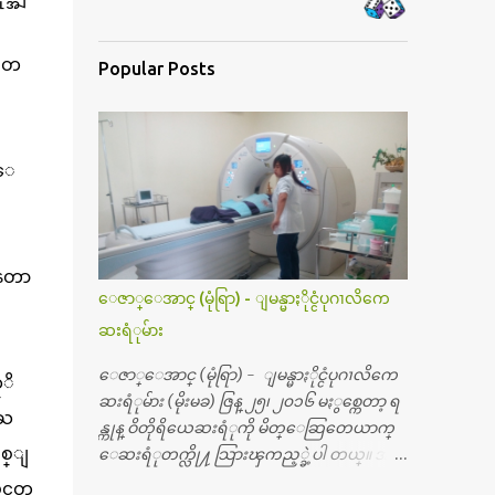
ားတ
Popular Posts
္ေ
ေနတာ
ေဇာ္ေအာင္ (မုံရြာ) - ျမန္မာႏိုင္ငံပုဂၢလိကေ
ဆးရံုမ်ား
ေဇာ္ေအာင္ (မုံရြာ) - ျမန္မာႏိုင္ငံပုဂၢလိကေ
ုိ
ဆးရံုမ်ား (မိုးမခ) ဇြန္ ၂၅၊ ၂၀၁၆ မႏွစ္ကေတာ့ ရ
ြႀ
န္ကုန္ ဝိတိုရိယေဆးရံုကို မိတ္ေဆြတေယာက္
စ္ျ
ေဆးရံုတက္လို႔ သြားၾကည့္ခဲ့ပါ တယ္။ အရ
က္ေသာက္ျခင္းဒဏ္ေၾကာင့္ အသက္
ေပၚတ