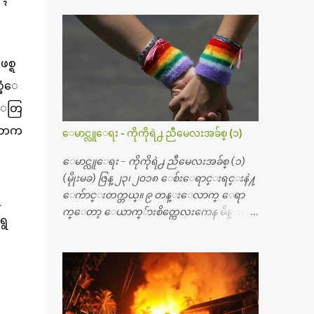
၅၀ အရြယ္မွာ ေပါင္ညႇပ္ရိုးတြင္း ခ်င္ဆီေတြ ကုန္ခ
မ္းသြားလို႔ အရိုးအစားထိုးကုသျခင္း လုပ္ပါ
တယ္။ အရိုးအထူးကု ဆရာဝန္က ဝိတိုရိယေဟာ္တ
ယ္လိုအခန္းမွာ တရက္ က်ပ္ ၃ ေသာင္းနဲ႔ေနေ
စ္ရ
စၿပီး၊ အာရွေတာ္ဝင္ခြဲစိတ္ခန္းကို ငွားရမ္းခြဲစိ
္ခံေ
တ္ အရိုးအစားထိုးကုပါတယ္။ ေဆးစစ္၊ေဆး
ာေတြ
ဝယ္၊ ခြဲစိတ္ကု၊ အရိုးအစားထိုးပစၥည္း စတဲ့စရိ
တ္ေတြနဲ႔ေဆးရံုမွာ ၂ ပတ္ေနထိုင္စရိတ္ သိ
။ တက
ေမာင္လူေရး - ကိုကိုရဲ႕ ညီမေလးအခ်စ္ (၁)
န္း ၇၀ ေလာက္ ကုန္သြားပါတယ္။ သူငယ္ခ်င္းျ
ဖစ္သူကို လာေတြ႔ရင္း ဟိုတယ္လို သန္႔ရွင္း
ေမာင္လူေရး - ကိုကိုရဲ႕ ညီမေလးအခ်စ္ (၁)
သပ္ရပ္တဲ့ ဝိတိုရိယေဆးရံုမွာ စီတီစကင္ နဲ႔ အမ္အာ
(မိုုးမခ) ဇြန္ ၂၃၊ ၂၀၁၈ ေစ်းေရာင္းရင္းနဲ႔
အိုင္1 စက္ခန္းကိုေတြ႔လို႔ေမးၾကည့္ေ
ေက်ာင္းတက္တယ္။ ၉ တန္းေလာက္ ေရာ
႔
တာ့ တခါစမ္းရင္ က်ပ္တသိန္းေက်ာ္ က်သင့္တ
က္ေတာ့ ေယာက္်ားစိတ္ကေလးကေန မိန္းမစိ
ရွ
ယ္သိရပါတယ္။ တခါတေလ ကိုယ္လက္ေျခ၊
တ္ေလး ေပါက္လာတယ္။ အေဖတို႔က လက္ဖက္ရ
ဦးေႏွာက္ေတြ အေသးစိတ္ၾကည့္လိုရင္ ဒီစက္ၾ
ည္နဲ႔ ထပ္တရာေရာင္းတယ္။ အဲဒါ ဝိုင္းကူ
ကီးေတြနဲ႔ စမ္းသပ္ရပါတယ္။ ခႏၱာကိုယ္အစိတ္ပို
တာေပါ့။ မိန္းကေလး အေပါင္းအသင္းလ
င္း ကလီစာေတြကိုၾကည့္ရႈတဲ့ အာလထ
ည္း မ်ားတယ္။ ငယ္ငယ္တုန္းကေတာ့ အမေတြနဲ႔
ရာေဆာင္း2 စက္ေတြကေတာ့ ေစ်းသိပ္မႀ
ေနတာဆုိေတာ့ သနပ္ခါးေလးေတြ လိမ္း
ကီးလို႔ ျမန္မာျပည္ေဆးရံုတိုင္းရွိပါတယ္။
တယ္။ ပန္းပန္တယ္။ မိန္းကေလး အဝတ္အစားေ