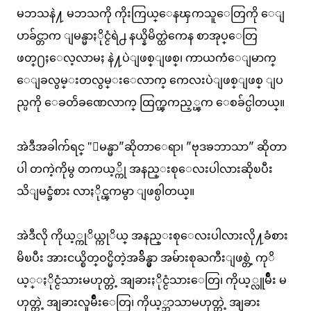
မဘသနဲ႔ မဘသကို ကိုးကြယ္ေနၾကသူေတြကို ေျ
ပာခ်င္တာက ျမန္မာႏိုင္ငံရဲ႕ နယ္နိမိတ္ထဲကေန စာအုပ္ေတြ
ဖတ္႐ႈေလ့လာမႈ နဲ႔ပဲျဖစ္ျဖစ္၊ ကာယကံေျမာက္
ေျခလွမ္းတလွမ္းေလာက္ ကေလးပဲျဖစ္ျဖစ္ ျပ
ည္ပကို ေခတၲခဏေလာက္ ထြက္ၾကည့္ၾက ေစခ်င္ပါတယ္။
အဲဒီအခါက်ရင္ "ျမန္မာ"ဆိုတာေရာ၊ "ဗုဒၶဘာသာ" ဆိုတာ
ပါ တကဲ့ကိုမွ တကယ့္ကို အနည္းစုေလးပါလားဆိုၿပီး
သိျမင္ခံစား လာႏိုင္ၾကမွာ ျဖစ္ပါတယ္။
အဲဒီလို ကိုယ့္ကုိယ္ကုိယ္ အနည္းစုေလးပါလားလို႔ခံစား
မိၿပီး အားငယ္စိတ္ဝင္မိတဲ့အခ်ိန္မွာ အမ်ားစုႀကီးျဖစ္တဲ့ ကုိ
ယ့္ႏိုင္ငံသားမဟုတ္တဲ့ အျခားႏိုင္ငံသားေတြ၊ ကိုယ့္လူမ်ဳိး မ
ဟုတ္တဲ့ အျခားလူမ်ဳိးေတြ၊ ကိုယ့္ဘာသာမဟုတ္တဲ့ အျခား