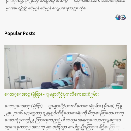
၇) ႏုိ၀င္ဘာ ၇၊ ၂၀၁၄ ယခင္အပတ္မွ အဆက္ (၃၃)ကားေလးက အေဝးေျပးလ
မ္းမေပၚတြင္ ၿငိမ့္ခနဲ ၿငိမ့္ခနဲ ေျပးေနသည္။ ကိုစ...
Popular Posts
ေဇာ္ေအာင္ (မုံရြာ) - ျမန္မာႏိုင္ငံပုဂၢလိကေဆးရံုမ်ား
ေဇာ္ေအာင္ (မုံရြာ) - ျမန္မာႏိုင္ငံပုဂၢလိကေဆးရံုမ်ား (မိုးမခ) ဇြန္
၂၅၊ ၂၀၁၆ မႏွစ္ကေတာ့ ရန္ကုန္ ဝိတိုရိယေဆးရံုကို မိတ္ေဆြတေယာက္
ေဆးရံုတက္လို႔ သြားၾကည့္ခဲ့ပါ တယ္။ အရက္ေသာက္ျခင္းဒ
ဏ္ေၾကာင့္ အသက္ ၅၀ အရြယ္မွာ ေပါင္ညႇပ္ရိုးတြင္း ခ်င္ဆီေတြ ကုန္ခ