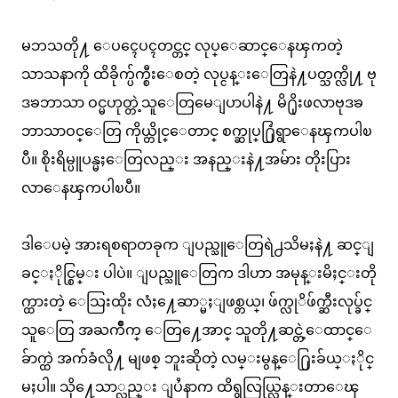
မဘသတို႔ ေပၚေပၚတင္တင္ လုပ္ေဆာင္ေနၾကတဲ့
သာသနာကို ထိခိုက္ပ်က္စီးေစတဲ့ လုပ္ငန္းေတြနဲ႔ပတ္သက္လို႔ ဗု
ဒၶဘာသာ ဝင္မဟုတ္တဲ့သူေတြမေျပာပါနဲ႔ မိ႐ိုးဖလာဗုဒၶ
ဘာသာဝင္ေတြ ကိုယ္တိုင္ေတာင္ စက္ဆုပ္႐ြံရွာေနၾကပါၿ
ပီ။ စိုးရိမ္ပူပန္မႈေတြလည္း အနည္းနဲ႔အမ်ား တိုးပြား
လာေနၾကပါၿပီ။
ဒါေပမဲ့ အားရစရာတခုက ျပည္သူေတြရဲ႕သိမႈနဲ႔ ဆင္ျ
ခင္ႏိုင္စြမ္း ပါပဲ။ ျပည္သူေတြက ဒါဟာ အမုန္းမိႈင္းတို
က္ထားတဲ့ ေသြးထိုး လံႈ႔ေဆာ္မႈျဖစ္တယ္၊ ဖ်က္လုိဖ်က္ဆီးလုပ္ခ်င္
သူေတြ အႀကိဳက္ ေတြ႔ေအာင္ သူတို႔ဆင္တဲ့ေထာင္ေ
ခ်ာက္ထဲ အက်ခံလို႔ မျဖစ္ ဘူးဆိုတဲ့ လမ္းမွန္ေ႐ြးခ်ယ္ႏိုင္
မႈပါ။ သို႔ေသာ္လည္း ျပႆနာက ထိရွလြယ္လြန္းတာေၾ