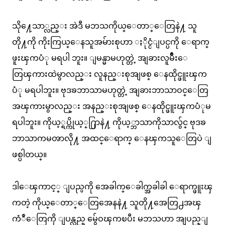
သို႔ေသာ္လည္း အဲဒီ မဘသကိုယ္ေတာ္ေတြနဲ႔ သူ
တို႔ကို ကိုးကြယ္ေနသူအမ်ားစုဟာ ႏိုင္ငံျပင္ပကို ေရာက္
ဖူးၾကပံု မရပါ ဘူး။ ျမန္မာမဟုတ္တဲ့ အျခားလူမ်ဳိးေ
တြၾကားထဲမွာလည္း လူနည္းစုအျဖစ္ ေနထိုင္ဖူးၾက
ပံု မရပါဘူး။ ဗုဒၶဘာသာမဟုတ္တဲ့ အျခားဘာသာဝင္ေတြ
အၾကားမွာလည္း အနည္းစုအျဖစ္ ေနထိုင္ဖူးၾကပံုမ
ရပါဘူး။ ကိုယ့္ရပ္ကိုယ့္႐ြာနဲ႔ ကိုယ့္ဘာသာကိုသာလွ်င္ ဗုဒၶ
ဘာသာကမၻာလို႔ အထင္ေရာက္ ေနၾကသူေတြပဲ ျ
ဖစ္ပါတယ္။
ဒါေၾကာင့္ ျပည္ပကို အေခါက္ေခါက္အခါခါ ေရာက္ဖူးၾ
ကတဲ့ ကိုယ္ေတာ္ေတြအေနနဲ႔ သူတို႔အေတြ႕အၾ
ကံဳေတြကို ျပန္လည္ မွ်ေဝၾကၿပီး မဘသဟာ အျပည္ျ