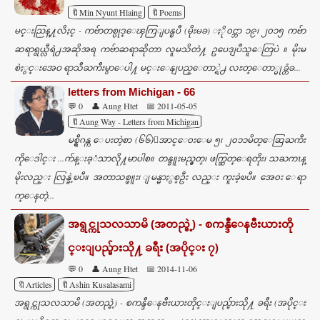
🔖Min Nyunt Hlaing
🔖Poems
မင္းညြန္႔လိႈင္ - ကဗ်ာတစ္ပုဒ္ေၾကြျပန္ၿပီ (မိုးမခ) ႏို၀င္ဘာ ၁၉၊ ၂၀၁၅ ကဗ်ာ
ဆရာရွယ္လီရဲ႕အဆိုအရ ကဗ်ာဆရာဆိုတာ လူမသိတဲ႔ ဥပေဒျပဳသူေတြပဲ ။ မိုးမ
စဲႏွင္းအေဝ ရာသီႀကီးမွာေပါ႔ မင္းေနျပည္ေတာ္ရဲ႕ လႊတ္ေတာ္မုခ္တံခ...
letters from Michigan - 66
💬 0
👤 Aung Htet
📅 2011-05-05
🔖Aung Way - Letters from Michigan
မစ္ရွီဂန္က ေပးတဲ့စာ (၆၆)ေအာင္ေ၀းေမ ၅၊ ၂၀၁၁မိတ္ေဆြႀကီး
ကိုေဒါင္း ...က်န္းခ့ံသာလို႔မာပါစ။ တန္ခူးမည္မွတ္၊ ဖက္ဆြတ္ေရတိုး၊ သႀကၤန္
မိုးလည္း လြန္ခဲ့ၿပီ။ အတာသစ္ဖူး၊ ျမန္မာႏွစ္ဦး လည္း ကူးခဲ့ၿပီ။ အေ၀း ေရာ
က္ေနတဲ့...
အရွင္ကုသလသာမိ (အတည္မဲ့) - စကန္ဒီေနဗီးယားတို
င္းျပည္မ်ားသို႔ ခရီး (အပိုင္း ၇)
💬 0
👤 Aung Htet
📅 2014-11-06
🔖Articles
🔖Ashin Kusalasami
အရွင္ကုသလသာမိ (အတည္မဲ့) - စကန္ဒီေနဗီးယားတိုင္းျပည္မ်ားသို႔ ခရီး (အပိုင္း