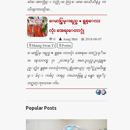
ခါးေအာက္ပိုင္း ပ်က္လံုးေတြ ေဖာေဖာသီသီနဲ႔ က
လိၾကားထိုးၿ...
ေမာင္စြမ္းရည္ ● ရွစ္ေလး
လုံး အေရးေတာ္ပုံ
💬 0
👤 Aung Htet
📅 2018-08-07
🔖Maung Swan Yi
🔖Poems
ေမာင္စြမ္းရည္ ● ရွစ္ေလးလုံး အေရးေတာ္ပုံ(မုိးမ
ခ) ၾသဂတ္စ္ ၇၊ ၂၀၁၈ဒုိ႔ ဗမာျပည္ျပည္သူစ
ည္း႐ုံး၊ ရွစ္ေလးလုံးကားႏွစ္သုံးဆယ္ပင္ တုိင္ခဲ႔ၿပီ။ရွ
မ္း ခ်င္း ကခ်င္ ကရင္ ကယားမြန္ ျမန္မာ ရခုိင္
တ႐ုတ္ ကုလားေက်ာ...
Popular Posts