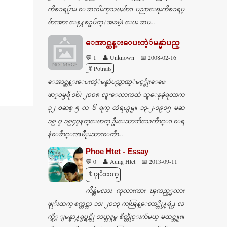
ကိစၥရပ္မ်ား၊ ေဆး၀ါးကုသမႈမ်ား၊ ပညာေရးကိစၥရပ္
မ်ားအား ေန႔စဥ္မပ်က္ (အခမဲ့) ေပး ဆပ...
ေအာင္ဆန္းေပးတဲ့ဴမန္မာဴပည္
💬 1
👤 Unknown
📅 2008-02-16
🔖Potraits
ေအာင္ဆန္းေပးတဲ့ဴမန္မာဴပည္ဉာဏ္ဴမင့္စိုးေဖေ
ဖာ္၀ၝရီ ၁၆၊ ၂၀၀၈ လူႚေလာကထဲ သူေနခဲ့ရတာက
၃၂ ႎႀစ္ ၅ လ ၆ ရက္ ထဲရယ္ပၝ။ ၁၃-၂-၁၉၁၅ မႀ
၁၉-၇-၁၉၄၇နတ္ေမာက္ ဦးေသာဘိသေကဵာင္း၊ ေရ
နံေခဵာင္းအမဵိႂးသားေကဵာ...
Phoe Htet - Essay
💬 0
👤 Aung Htet
📅 2013-09-11
🔖ဖုုိးထက္
က်ိန္ဆဲမလား ကုလားကား ၾကည့္မလား
ဖုုိးထက္ စက္တင္ဘာ ၁၁၊ ၂၀၁၃ ကၽြန္ေတာ္တို႔ရဲ႕ လ
က္ရိွ ျမန္မာ႔ရုပ္ရွင္ကို ဘယ္သူမွ စိတ္တိုင္းက်မယ္ မထင္ဘူး။