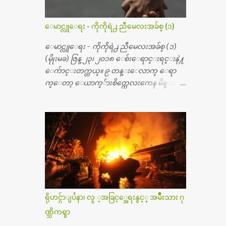
ဝယ္၊ ခြဲစိတ္ကု၊ အရိုးအစားထိုးပစၥည္း စတဲ့စရိ
တ္ေတြနဲ႔ေဆးရံုမွာ ၂ ပတ္ေနထိုင္စရိတ္ သိ
ေမာင္လူေရး - ကိုကိုရဲ႕ ညီမေလးအခ်စ္ (၁)
န္း ၇၀ ေလာက္ ကုန္သြားပါတယ္။ သူငယ္ခ်င္းျ
ဖစ္သူကို လာေတြ႔ရင္း ဟိုတယ္လို သန္႔ရွင္း
ေမာင္လူေရး - ကိုကိုရဲ႕ ညီမေလးအခ်စ္ (၁)
သပ္ရပ္တဲ့ ဝိတိုရိယေဆးရံုမွာ စီတီစကင္ နဲ႔ အမ္အာ
(မိုုးမခ) ဇြန္ ၂၃၊ ၂၀၁၈ ေစ်းေရာင္းရင္းနဲ႔
အိုင္1 စက္ခန္းကိုေတြ႔လို႔ေမးၾကည့္ေ
ေက်ာင္းတက္တယ္။ ၉ တန္းေလာက္ ေရာ
တာ့ တခါစမ္းရင္ က်ပ္တသိန္းေက်ာ္ က်သင့္တ
က္ေတာ့ ေယာက္်ားစိတ္ကေလးကေန မိန္းမစိ
ယ္သိရပါတယ္။ တခါတေလ ကိုယ္လက္ေျခ၊
တ္ေလး ေပါက္လာတယ္။ အေဖတို႔က လက္ဖက္ရ
ဦးေႏွာက္ေတြ အေသးစိတ္ၾကည့္လိုရင္ ဒီစက္ၾ
ည္နဲ႔ ထပ္တရာေရာင္းတယ္။ အဲဒါ ဝိုင္းကူ
ကီးေတြနဲ႔ စမ္းသပ္ရပါတယ္။ ခႏၱာကိုယ္အစိတ္ပို
တာေပါ့။ မိန္းကေလး အေပါင္းအသင္းလ
င္း ကလီစာေတြကိုၾကည့္ရႈတဲ့ အာလထ
ည္း မ်ားတယ္။ ငယ္ငယ္တုန္းကေတာ့ အမေတြနဲ႔
ရာေဆာင္း2 စက္ေတြကေတာ့ ေစ်းသိပ္မႀ
ေနတာဆုိေတာ့ သနပ္ခါးေလးေတြ လိမ္း
ကီးလို႔ ျမန္မာျပည္ေဆးရံုတိုင္းရွိပါတယ္။
တယ္။ ပန္းပန္တယ္။ မိန္းကေလး အဝတ္အစားေ
တစ္ခါစမ္းရင္ က်ပ္တစ္ေသာင္းေလာက္ က်သ
တြကိုလည္း ခုိးဝတ္တယ္။ မိန္းမစိတ္ရွိေတာ့
င့္ပါတယ္။ စာေရးသူ လြန္ခဲ့တဲ့ (၂)...
ရွိေပမယ့္ ကိုယ့္ကိုယ္ကို မိန္းမစိတ္ေပါက္မွန္း
သိတာက ၉ တန္း၊ ၁၀ တန္းေလာက္ကမွ။ ညီအ
ရိုဟင္ဂ်ာျပႆနာ၊ လူ ့အခြင့္အေရးနွင့္ အမ်ိဳးသား ဂု
စ္ကို ေမာင္နွမ အားလံုး ၆ ေယာက္ရွိတယ္။ အစ္ကို ၃
ဏ္သိကၡာ
ေယာက္၊ အစ္မ ႏွစ္ေယာက္။ အစ္ကိုေတြက