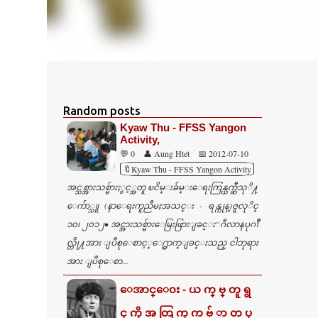
Random posts
Kyaw Thu - FFSS Yangon
Activity,
💬 0
👤 Aung Htet
📅 2012-07-10
🔖Kyaw Thu - FFSS Yangon Activity
အင္သစ္အားသစ္မ်ားႏွင့္အတူ ၿငိမ္းခ်မ္းေရးကြန္ယက္ဆီသုိ႔
ေက်ာ္သူ (နာေရးကူညီမႈအသင္း - ရန္ကုန္)ဇူလုိင္
၁၀၊ ၂၀၁၂• အင္အားသစ္မ်ားေမြးဖြားျခင္း“ဂီလာနပုဂၢိဳ
လ္တို႔အား ျပဳစုေစာင့္ေ႐ွာက္ျခင္းသည္ ငါဘုရား
အား ျပဳစုေစာ...
ေအာင္ေ၀း - ယ က္ ဗ္ တူ ရွ
င္ ကို အ တြ က္ က ဗ် ာ တ ပု