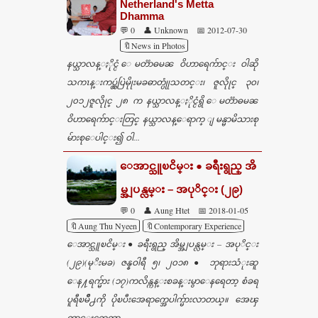
Netherland's Metta
Dhamma
💬 0
👤 Unknown
📅 2012-07-30
🔖News in Photos
နယ္သာလန္ႏိုင္ငံ ေမတၱာဓမၼ ဝိဟာရေက်ာင္း ဝါဆို
သကၤန္းကပ္လွဴပြဲမိုုးမခဓာတ္ပုုံသတင္း၊ ဇူလိုုင္ ၃၀၊
၂၀၁၂ဇူလိုုင္ ၂၈ က နယ္သာလန္ႏိုင္ငံရွိ ေမတၱာဓမၼ
ဝိဟာရေက်ာင္းတြင္ နယ္သာလန္ေရာက္ ျမန္မာမိသားစု
မ်ားစုေပါင္း၍ ဝါ...
ေအာင္သူၿငိမ္း ● ခရီးရွည္ အိ
မ္အျပန္လမ္း – အပုိင္း (၂၉)
💬 0
👤 Aung Htet
📅 2018-01-05
🔖Aung Thu Nyeen
🔖Contemporary Experience
ေအာင္သူၿငိမ္း ● ခရီးရွည္ အိမ္အျပန္လမ္း – အပုိင္း
(၂၉)(မုိးမခ) ဇန္နဝါရီ ၅၊ ၂၀၁၈ ● ဘုရားသံုးဆူ
ေန႔ရက္မ်ား (၁၇)ကလိန္ကန္းစခန္းမွာေနရေတာ့ စံခရ
ပူရီၿမိဳ႕ကို ပိုၿပီးအေရာက္အေပါက္မ်ားလာတယ္။ အေၾ
ကာင္းကေတာ့ ...