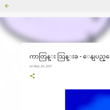
ကာတြန္း သြန္းခ - ေနျပည္ေ
on
May 20, 2017