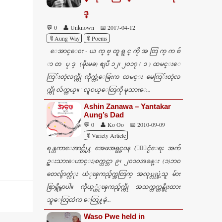
ဒ္
💬 0
👤 Unknown
📅 2017-04-12
🔖Aung Way
🔖Poems
ေအာင္ေ၀း - ယ က္ ဗ္ တူ ရွ င္ ကို အ တြ က္ က ဗ်
ာ တ ပု ဒ္ (မိုးမခ) ဧျပီ ၁၂၊ ၂၀၁၇ ( ၁ ) ထမင္းေ
ကြ်းတဲ့လက္ကို ကိုက္တဲ့ေခြးက ထမင္း မေကြ်းတဲ့လ
က္ကို လ်က္တယ္။ "လူငယ္ေတြကို မုသားေ...
Ashin Zanawa – Yantakar
Aung’s Dad
💬 0
👤 Ko Oo
📅 2010-09-09
🔖Variety Article
ရန္တကာေအာင္တို႔ အေဖအရွင္ဇဝန (ႏိုင္ငံေရး အက်
ဥ္းသားေဟာင္း)စက္တင္ဘာ ၉၊ ၂၀၁၀အခန္း (၁)ဘဝ
တေလွ်ာက္လံုး ယံုၾကည္ခ်က္အတြက္ အလုပ္လုပ္ခဲ့သူ မ်ား
စြာရွိမွာပါ။ ကိုယ့္ယံုၾကည္ခ်က္ကို အသက္ထက္တန္ဖိုးထား
သူေတြထဲက ေတြ႔ခဲ့...
Waso Pwe held in