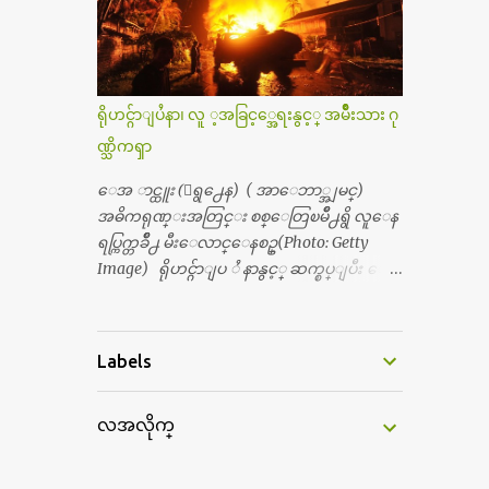
ကီးလို႔ ျမန္မာျပည္ေဆးရံုတိုင္းရွိပါတယ္။
တယ္။ ပန္းပန္တယ္။ မိန္းကေလး အဝတ္အစားေ
တစ္ခါစမ္းရင္ က်ပ္တစ္ေသာင္းေလာက္ က်သ
တြကိုလည္း ခုိးဝတ္တယ္။ မိန္းမစိတ္ရွိေတာ့
င့္ပါတယ္။ စာေရးသူ လြန္ခဲ့တဲ့ (၂)...
ရွိေပမယ့္ ကိုယ့္ကိုယ္ကို မိန္းမစိတ္ေပါက္မွန္း
သိတာက ၉ တန္း၊ ၁၀ တန္းေလာက္ကမွ။ ညီအ
ရိုဟင္ဂ်ာျပႆနာ၊ လူ ့အခြင့္အေရးနွင့္ အမ်ိဳးသား ဂု
စ္ကို ေမာင္နွမ အားလံုး ၆ ေယာက္ရွိတယ္။ အစ္ကို ၃
ဏ္သိကၡာ
ေယာက္၊ အစ္မ ႏွစ္ေယာက္။ အစ္ကိုေတြက
လည္း သူ႔ အေပါင္းအသင္းနဲ႔ သူဆိုေ
ေအ ာင္ထူး (ေရွ႕ေန) ( အာေဘာ္အျမင္)
တာ့ အမေတြနဲ႔ဘဲ ေပါင္းတယ္။ ျပီးေတာ့
အဓိကရုဏ္းအတြင္း စစ္ေတြၿမိဳ႕ရွိ လူေန
အေဖကလည္း ေယာက္်ားဆုိ ေယာ
ရပ္ကြက္တခ်ိဳ႕ မီးေလာင္ေနစဥ္(Photo: Getty
က္်ားေလးလုိဘဲ ေနေစခ်င္တယ္။ အေဖ့ကို
Image) ရိုဟင္ဂ်ာျပ ႆ နာနွင့္ ဆက္စပ္ျပီး ေ
ေၾကာက္လည္း ေၾကာက္ရတယ္။ ေယာ
ဒၚေအာင္ဆန္းစုၾကည္သည္ နိုဘယ္ဆုန ဲ႔ မထိုက္တ
က္်ားဘဝဆုိတာ ျမင့္ျမတ္တယ္ေပါ့။ ေယာ
န္ေၾကာင္း လူသိရွင္ၾကား စြပ္စြဲခ်က္ ေပၚထြ
က္်ားေလး စိတ္လည္း ရွိေအာင္ ဘာသာေရး
က္လာခဲ့သည္။ ဇူလိုင္လ ၂၃ ရက္္ ေန႕ တြင္ အယ္လ္ဂ်ာ
Labels
လည္း လုိက္စားေအာင္ တန္ခူးလဆုိ တစ္လ
ဇီးရား နိုင္ငံတကာ ရုပ္သံလႊင့္ဌာနမွ ရိုဟင္ဂ်ာလူထု
လံုး ကိုရင္ ဝတ္ခုိင္းတယ္။ ေက်ာင္းမွာဆုိ
မ်ား ဘ၀ပ်က္ေနၾကသည့္ ပံုမ်ား၊ စခန္းအ
ရင္ ေယာက္်ားေလးေတြက ကိုယ့္ကို ဘာ
လအလိုက္
တြင္းေနထိုင္ရာ တြင္လည္း အကူအညီမ်ား မရ
ပဲျဖစ္ျဖစ္ မၾကားတၾကား စရင္စတယ္။
ရွိ၍ စားရမဲ့ေသာက္ရမဲ့ ျဖစ္ေနပံုမ်ား၊ ဘဂၤ
အေျခာက္ ဘာညာေပါ့၊ အာ့့လုိေလးေတြ
လားေဒ႕ရွ္ နိုင္ငံဘက္သုိ႕ ေလွျဖင့္ကူးေျ