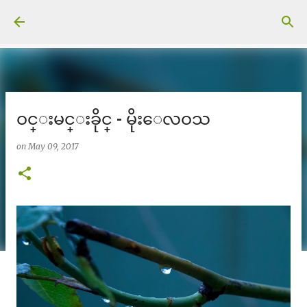
Skip to main content
ဝင္းမင္းခိုင္ - မိုးေလဝသ
on
May 09, 2017