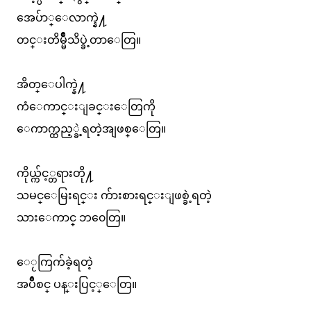
အေပ်ာ္ေလာက္နဲ႔
တင္းတိမ္မ်ဳိသိပ္ခဲ့တာေတြ။
အိတ္ေပါက္နဲ႔
ကံေကာင္းျခင္းေတြကို
ေကာက္ထည့္ခဲ့ရတဲ့အျဖစ္ေတြ။
ကိုယ္က်င့္တရားတို႔
သမင္ေမြးရင္း က်ားစားရင္းျဖစ္ခဲ့ရတဲ့
သားေကာင္ ဘ၀ေတြ။
ေႂကြက်ခဲ့ရတဲ့
အပ်ိဳစင္ ပန္းပြင့္ေတြ။