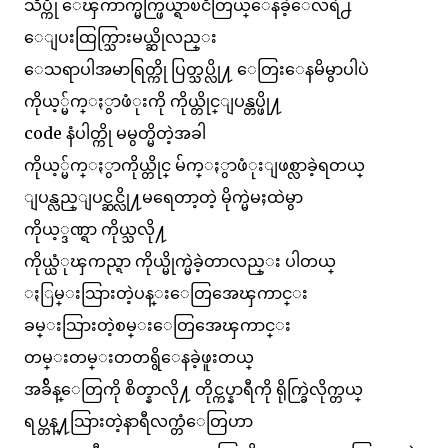
သိပ္ကို ေၾကာက္မက္ဖြယ္ရာၿငိတြယ္ေနခဲ့ေလရဲ႕
ေျပးထြက္သြားမယ္ဆိုလည္း
ေသရာပါအမာရြတ္ကို ပြတ္သပ္လို႔ ေတြးေနမိမွာပါပဲ
ကိုယ့္မ်က္ႏွာဖံုးကို ကိုယ္တိုင္ျပန္တပ္ဖို႔
code နံပါတ္ကို မမွတ္မိတဲ့အခါ
ကိုယ့္မ်က္ႏွာကိုယ္တိုင္ မ်က္ႏွာဖံုးျဖစ္လာခဲ့ရတယ္
ျပန္လည္ျပင္ဆင္လို႔မရေတာ့တဲ့ မိုက္မဲမႈထဲမွာ
ကိုယ့္ဒဏ္ရာ ကိုယ္သလို႔
ကိုယ္ယံုၾကည္ရာ ကိုယ္မိုက္မဲခဲ့တာလည္း ပါတယ္
ႏြမ္းသြားတဲ့ပန္းေတြအေၾကာင္း
ခမ္းသြားတဲ့စမ္းေတြအေၾကာင္း
တမ္းတမ္းတတရွိေနခဲ့ဖူးတယ္
အခ်ိန္ေတြကို စိတ္နာလို႔ တိုင္ကပ္နာရီကို ရိုက္ခြဲလိုက္တယ္
ရပ္တန္႔သြားတဲ့နာရီလက္တံေတြဟာ