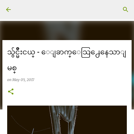
Skip to main content
သ်ွင္မ်ိဳးငယ္ - ေျခာက္ေသြ႕ေနေသာျ
မစ္
on
May 05, 2017