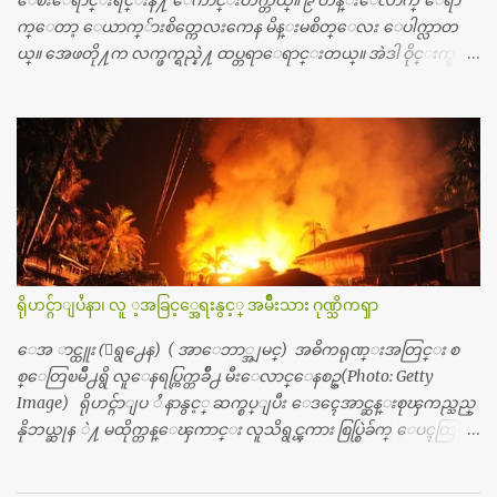
ေစ်းေရာင္းရင္းနဲ႔ ေက်ာင္းတက္တယ္။ ၉ တန္းေလာက္ ေရာ
တစ္ခါစမ္းရင္ က်ပ္တစ္ေသာင္းေလာက္ က်သင့္ပါတယ္။ စာေရးသူ လြ
က္ေတာ့ ေယာက္်ားစိတ္ကေလးကေန မိန္းမစိတ္ေလး ေပါက္လာတ
န္ခဲ့တဲ့ (၂)...
ယ္။ အေဖတို႔က လက္ဖက္ရည္နဲ႔ ထပ္တရာေရာင္းတယ္။ အဲဒါ ဝိုင္းကူ
တာေပါ့။ မိန္းကေလး အေပါင္းအသင္းလည္း မ်ားတယ္။ ငယ္ငယ္တု
န္းကေတာ့ အမေတြနဲ႔ ေနတာဆုိေတာ့ သနပ္ခါးေလးေတြ လိမ္း
တယ္။ ပန္းပန္တယ္။ မိန္းကေလး အဝတ္အစားေတြကိုလည္း ခုိးဝတ္တ
ယ္။ မိန္းမစိတ္ရွိေတာ့ ရွိေပမယ့္ ကိုယ့္ကိုယ္ကို မိန္းမစိတ္ေပါက္မွန္း
သိတာက ၉ တန္း၊ ၁၀ တန္းေလာက္ကမွ။ ညီအစ္ကို ေမာင္နွမ အားလံုး ၆
ေယာက္ရွိတယ္။ အစ္ကို ၃ ေယာက္၊ အစ္မ ႏွစ္ေယာက္။ အစ္ကိုေတြက
လည္း သူ႔ အေပါင္းအသင္းနဲ႔ သူဆိုေတာ့ အမေတြနဲ႔ဘဲ ေပါ
င္းတယ္။ ျပီးေတာ့ အေဖကလည္း ေယာက္်ားဆုိ ေယာ
က္်ားေလးလုိဘဲ ေနေစခ်င္တယ္။ အေဖ့ကို ေၾကာက္လည္း ေၾကာ
ရိုဟင္ဂ်ာျပႆနာ၊ လူ ့အခြင့္အေရးနွင့္ အမ်ိဳးသား ဂုဏ္သိကၡာ
က္ရတယ္။ ေယာက္်ားဘဝဆုိတာ ျမင့္ျမတ္တယ္ေပါ့။ ေယာ
က္်ားေလး စိတ္လည္း ရွိေအာင္ ဘာသာေရးလည္း လုိက္စားေအာင္
ေအ ာင္ထူး (ေရွ႕ေန) ( အာေဘာ္အျမင္) အဓိကရုဏ္းအတြင္း စ
တန္ခူးလဆုိ တစ္လလံုး ကိုရင္ ဝတ္ခုိင္းတယ္။ ေက်ာင္းမွာဆုိရင္ ေ
စ္ေတြၿမိဳ႕ရွိ လူေနရပ္ကြက္တခ်ိဳ႕ မီးေလာင္ေနစဥ္(Photo: Getty
ယာက္်ားေလးေတြက ကိုယ့္ကို ဘာပဲျဖစ္ျဖစ္ မၾကားတၾကား စ
Image) ရိုဟင္ဂ်ာျပ ႆ နာနွင့္ ဆက္စပ္ျပီး ေဒၚေအာင္ဆန္းစုၾကည္သည္
ရင္စတယ္။ အေျခာက္ ဘာညာေပါ့၊ အာ့့လုိေလးေတြ စတာေပါ့။
နိုဘယ္ဆုန ဲ႔ မထိုက္တန္ေၾကာင္း လူသိရွင္ၾကား စြပ္စြဲခ်က္ ေပၚထြက္လာ
ကိုယ္ကလည္း ရန္မျဖစ္ခ်င္ေတာ့ ျပန္မေျပာဘူး ေရွာင...
ခဲ့သည္။ ဇူလိုင္လ ၂၃ ရက္္ ေန႕ တြင္ အယ္လ္ဂ်ာဇီးရား နိုင္ငံတကာ ရုပ္သံလႊင့္
ဌာနမွ ရိုဟင္ဂ်ာလူထုမ်ား ဘ၀ပ်က္ေနၾကသည့္ ပံုမ်ား၊ စခန္းအတြ