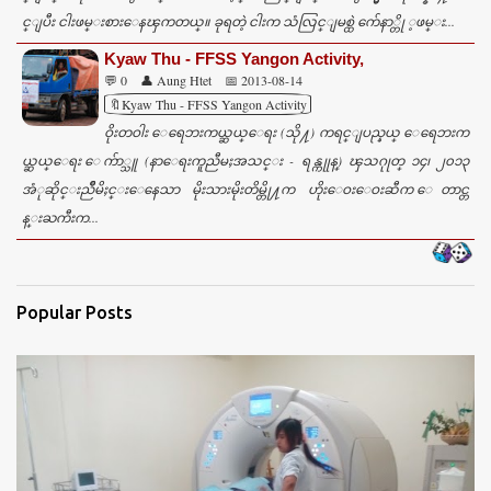
င္ျပီး ငါးဖမ္းစားေနၾကတယ္။ ခုရတဲ့ ငါးက သံလြင္ျမစ္ထဲ က်ေနာ္တို ့ဖမ္း...
Kyaw Thu - FFSS Yangon Activity,
💬 0
👤 Aung Htet
📅 2013-08-14
🔖Kyaw Thu - FFSS Yangon Activity
ဝိုးတဝါး ေရေဘးကယ္ဆယ္ေရး (သို႔) ကရင္ျပည္နယ္ ေရေဘးက
ယ္ဆယ္ေရး ေက်ာ္သူ (နာေရးကူညီမႈအသင္း - ရန္ကုုန္) ၾသဂုုတ္ ၁၄၊ ၂၀၁၃
အံုဆိုင္းညိဳမိႈင္းေနေသာ မိုးသားမိုးတိမ္တို႔က ဟိုးေဝးေဝးဆီက ေတာင္တ
န္းႀကီးက...
Popular Posts