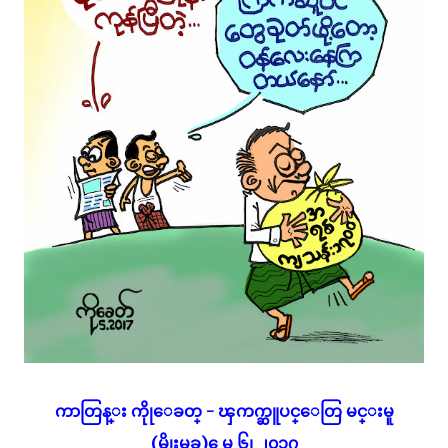
ကာတြန္း ကိုုေခတ္ - ၾကက္ဆူပင္ေတြ မင္းမူ
(မိုုးမခ) ေမ ၆၊ ၂၀၁၇