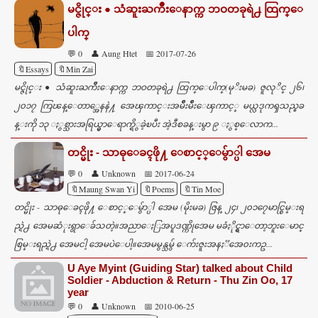
မင္ဇိုင္း ● သံဆူးႀကိဳးေနာက္က ဘဝတခုရဲ႕ ထြက္ေ
ပါက္
💬 0
👤 Aung Htet
📅 2017-07-26
🔖Essays
🔖Min Zai
မင္ဇိုင္း ● သံဆူးႀကိဳးေနာက္က ဘဝတခုရဲ႕ ထြက္ေပါက္(မုိးမခ) ဇူလုိင္ ၂၆၊
၂၀၁၇ ကြၽန္ေတာ္အေနနဲ႔ အေၾကာင္းအမ်ိဳးမ်ိဳးေၾကာင့္ မယ္လဒုကၡသည္စခ
န္းကို ၁၃ ႏွစ္သားအရြယ္မွာေရာက္ရိွခဲ့ၿပီး အဲ့ဒီစခန္းမွာ ၉ ႏွစ္ေလာက...
တင္မိုး - သာဓုေခၚဖို႔ ေစာင့္ေမွ်ာ္ပါ အေမ
💬 0
👤 Unknown
📅 2017-06-24
🔖Maung Swan Yi
🔖Poems
🔖Tin Moe
တင္မိုး - သာဓုေခၚဖို႔ ေစာင့္ေမွ်ာ္ပါ အေမ (မိုးမခ) ဇြန္ ၂၄၊ ၂၀၁၇ေမာင္စြမ္းရ
ည္ရဲ႕ အေမဆံုးရွာေခ်သတဲ့။အညာေႏြအပူဒဏ္ကိုအေမ မခံႏိုင္ရွာေတာ့ဘူးေမာင္
စြမ္းရည္ရဲ႕ အေမငါ့ အေမပဲေပါ့။အေမမွန္သမွ် ေက်းဇူးအနႏၱအေ၀းကဥ...
U Aye Myint (Guiding Star) talked about Child
Soldier - Abduction & Return - Thu Zin Oo, 17
year
💬 0
👤 Unknown
📅 2010-06-25