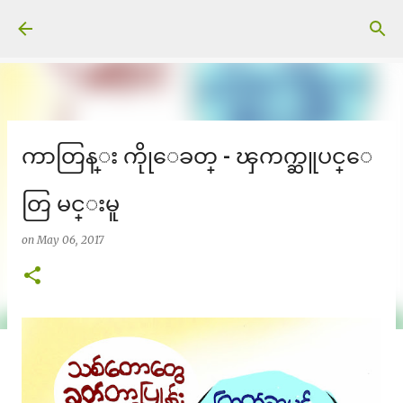
Skip to main content
ကာတြန္း ကိုုေခတ္ - ၾကက္ဆူပင္ေ
တြ မင္းမူ
on
May 06, 2017