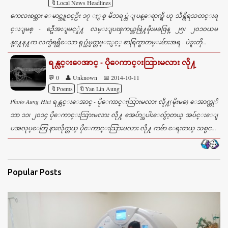
🔖Local News Headlines
ကေလးစစ္သား ေမာင္သူဇင္ဦး ၁၇ ႏွစ္ မိဘရပ္ထံ ျပန္ေရာက္ရွိ ဟု သိရွိရသတင္းရ
င္းျမစ္ - ဦေအးျမင့္နဲ႔ လမ္းျပၾကယ္အဖြဲ႔မိုးမခဇြန္ ၂၅၊ ၂၀၁၀ယမ
န္႔ေန႔က လက္ခံရရွိေသာ ရုပ္သံမွတ္တမ္းႏွင့္ စာရြက္စာတမ္းမ်ားအရ - ပဲခူးတို...
ရန္လင္းေအာင္ - ပိုေကာင္းသြားမလား လို႔
💬 0
👤 Unknown
📅 2014-10-11
🔖Poems
🔖Yan Lin Aung
Photo Aung Htet ရန္လင္းေအာင္ - ပိုေကာင္းသြားမလား လို႔(မိုးမခ) ေအာက္တုိ
ဘာ ၁၁၊ ၂၀၁၄ ပိုေကာင္းသြားမလား လို႔ အေပ်ာ္အပါးေလွ်ာ့တယ္ အပ်င္းေျ
ပအလုပ္ေတြ နားလိုက္တယ္ ပိုေကာင္းသြားမလား လို႔ ကဗ်ာ ေရးတယ္ သစ္ပင...
Popular Posts