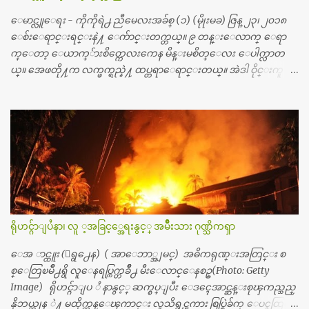
စိတ္ၾကည့္လိုရင္ ဒီစက္ၾကီးေတြနဲ႔ စမ္းသပ္ရပါတယ္။ ခႏၱာကိုယ္အစိတ္ပို
င္း ကလီစာေတြကိုၾကည့္ရႈတဲ့ အာလထရာေဆာင္း2 စက္ေတြ
ေမာင္လူေရး - ကိုကိုရဲ႕ ညီမေလးအခ်စ္ (၁) (မိုုးမခ) ဇြန္ ၂၃၊ ၂၀၁၈
ကေတာ့ ေစ်းသိပ္မႀကီးလို႔ ျမန္မာျပည္ေဆးရံုတိုင္းရွိပါတယ္။
ေစ်းေရာင္းရင္းနဲ႔ ေက်ာင္းတက္တယ္။ ၉ တန္းေလာက္ ေရာ
တစ္ခါစမ္းရင္ က်ပ္တစ္ေသာင္းေလာက္ က်သင့္ပါတယ္။ စာေရးသူ လြ
က္ေတာ့ ေယာက္်ားစိတ္ကေလးကေန မိန္းမစိတ္ေလး ေပါက္လာတ
န္ခဲ့တဲ့ (၂)...
ယ္။ အေဖတို႔က လက္ဖက္ရည္နဲ႔ ထပ္တရာေရာင္းတယ္။ အဲဒါ ဝိုင္းကူ
တာေပါ့။ မိန္းကေလး အေပါင္းအသင္းလည္း မ်ားတယ္။ ငယ္ငယ္တု
န္းကေတာ့ အမေတြနဲ႔ ေနတာဆုိေတာ့ သနပ္ခါးေလးေတြ လိမ္း
တယ္။ ပန္းပန္တယ္။ မိန္းကေလး အဝတ္အစားေတြကိုလည္း ခုိးဝတ္တ
ယ္။ မိန္းမစိတ္ရွိေတာ့ ရွိေပမယ့္ ကိုယ့္ကိုယ္ကို မိန္းမစိတ္ေပါက္မွန္း
သိတာက ၉ တန္း၊ ၁၀ တန္းေလာက္ကမွ။ ညီအစ္ကို ေမာင္နွမ အားလံုး ၆
ေယာက္ရွိတယ္။ အစ္ကို ၃ ေယာက္၊ အစ္မ ႏွစ္ေယာက္။ အစ္ကိုေတြက
လည္း သူ႔ အေပါင္းအသင္းနဲ႔ သူဆိုေတာ့ အမေတြနဲ႔ဘဲ ေပါ
င္းတယ္။ ျပီးေတာ့ အေဖကလည္း ေယာက္်ားဆုိ ေယာ
က္်ားေလးလုိဘဲ ေနေစခ်င္တယ္။ အေဖ့ကို ေၾကာက္လည္း ေၾကာ
ရိုဟင္ဂ်ာျပႆနာ၊ လူ ့အခြင့္အေရးနွင့္ အမ်ိဳးသား ဂုဏ္သိကၡာ
က္ရတယ္။ ေယာက္်ားဘဝဆုိတာ ျမင့္ျမတ္တယ္ေပါ့။ ေယာ
က္်ားေလး စိတ္လည္း ရွိေအာင္ ဘာသာေရးလည္း လုိက္စားေအာင္
ေအ ာင္ထူး (ေရွ႕ေန) ( အာေဘာ္အျမင္) အဓိကရုဏ္းအတြင္း စ
တန္ခူးလဆုိ တစ္လလံုး ကိုရင္ ဝတ္ခုိင္းတယ္။ ေက်ာင္းမွာဆုိရင္ ေ
စ္ေတြၿမိဳ႕ရွိ လူေနရပ္ကြက္တခ်ိဳ႕ မီးေလာင္ေနစဥ္(Photo: Getty
ယာက္်ားေလးေတြက ကိုယ့္ကို ဘာပဲျဖစ္ျဖစ္ မၾကားတၾကား စ
Image) ရိုဟင္ဂ်ာျပ ႆ နာနွင့္ ဆက္စပ္ျပီး ေဒၚေအာင္ဆန္းစုၾကည္သည္
ရင္စတယ္။ အေျခာက္ ဘာညာေပါ့၊ အာ့့လုိေလးေတြ စတာေပါ့။
နိုဘယ္ဆုန ဲ႔ မထိုက္တန္ေၾကာင္း လူသိရွင္ၾကား စြပ္စြဲခ်က္ ေပၚထြက္လာ