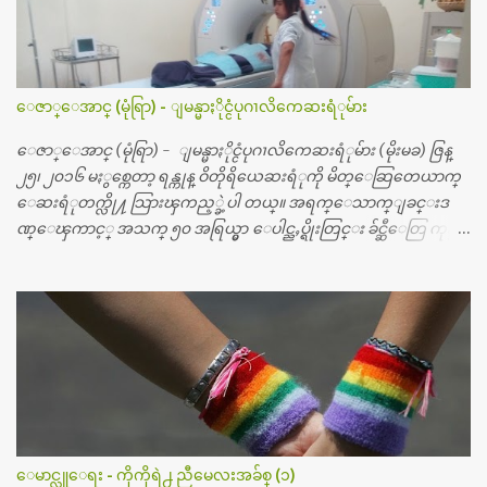
ေဇာ္ေအာင္ (မုံရြာ) - ျမန္မာႏိုင္ငံပုဂၢလိကေဆးရံုမ်ား
ေဇာ္ေအာင္ (မုံရြာ) - ျမန္မာႏိုင္ငံပုဂၢလိကေဆးရံုမ်ား (မိုးမခ) ဇြန္
၂၅၊ ၂၀၁၆ မႏွစ္ကေတာ့ ရန္ကုန္ ဝိတိုရိယေဆးရံုကို မိတ္ေဆြတေယာက္
ေဆးရံုတက္လို႔ သြားၾကည့္ခဲ့ပါ တယ္။ အရက္ေသာက္ျခင္းဒ
ဏ္ေၾကာင့္ အသက္ ၅၀ အရြယ္မွာ ေပါင္ညႇပ္ရိုးတြင္း ခ်င္ဆီေတြ ကုန္ခ
မ္းသြားလို႔ အရိုးအစားထိုးကုသျခင္း လုပ္ပါတယ္။ အရိုးအထူးကု
ဆရာဝန္က ဝိတိုရိယေဟာ္တယ္လိုအခန္းမွာ တရက္ က်ပ္ ၃ ေသာင္းနဲ႔ေနေ
စၿပီး၊ အာရွေတာ္ဝင္ခြဲစိတ္ခန္းကို ငွားရမ္းခြဲစိတ္ အရိုးအစားထိုးကုပါတ
ယ္။ ေဆးစစ္၊ေဆးဝယ္၊ ခြဲစိတ္ကု၊ အရိုးအစားထိုးပစၥည္း စတဲ့စရိ
တ္ေတြနဲ႔ေဆးရံုမွာ ၂ ပတ္ေနထိုင္စရိတ္ သိန္း ၇၀ ေလာက္ ကုန္သြား
ပါတယ္။ သူငယ္ခ်င္းျဖစ္သူကို လာေတြ႔ရင္း ဟိုတယ္လို သန္႔ရွင္းသ
ပ္ရပ္တဲ့ ဝိတိုရိယေဆးရံုမွာ စီတီစကင္ နဲ႔ အမ္အာအိုင္1 စက္ခန္းကိုေ
တြ႔လို႔ေမးၾကည့္ေတာ့ တခါစမ္းရင္ က်ပ္တသိန္းေက်ာ္ က်သင့္
တယ္သိရပါတယ္။ တခါတေလ ကိုယ္လက္ေျခ၊ ဦးေႏွာက္ေတြ အေသး
ေမာင္လူေရး - ကိုကိုရဲ႕ ညီမေလးအခ်စ္ (၁)