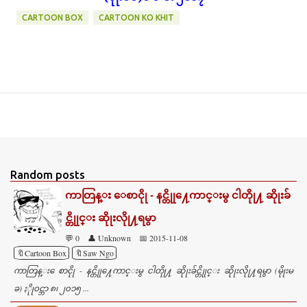
CARTOON BOX
CARTOON KO KHIT
Random posts
ကာတြန္း ေစာငိုု - နင္တိုု႔ေကာင္းမွ ငါတိုု႔ ဆိုုးခ်
င္တိုုင္း ဆိုုးလိုု႔ရမွာ
💬 0
👤 Unknown
📅 2015-11-08
🔖Cartoon Box
🔖Saw Ngo
ကာတြန္း ေစာငိုု - နင္တိုု႔ေကာင္းမွ ငါတိုု႔ ဆိုုးခ်င္တိုုင္း ဆိုုးလိုု႔ရမွာ (မိုုးမ
ခ) ႏိုု၀င္ဘာ ၈၊ ၂၀၁၅ ...