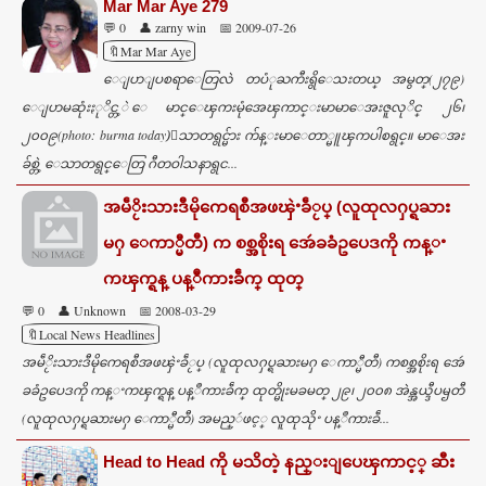
Mar Mar Aye 279
💬 0
👤 zarny win
📅 2009-07-26
🔖Mar Mar Aye
ေျပာျပစရာေတြလဲ တပံုႀကီးရွိေသးတယ္ အမွတ္(၂၇၉)
ေျပာမဆုံးႏုိင္တ့ဲ ေမာင္ေၾကးမုံအေၾကာင္းမာမာေအးဇူလုိင္ ၂၆၊
၂၀၀၉(photo: burma today)ေသာတရွင္မ်ား က်န္းမာေတာ္မူၾကပါစရွင္။ မာေအး
ခ်စ္တဲ့ ေသာတရွင္ေတြ ဂီတဝါသနာရွင...
အမဵႂိးသားဒီမိုကေရစီအဖၾဲႚခဵႂပ္ (လူထုလႁပ္ရႀား
မႁ ေကာ္မီတီ) က စစ္အစိုးရ အေဴခခံဥပေဒကို ကန္ႚ
ကၾက္ရန္ ပန္ဳကားခဵက္ ထုတ္
💬 0
👤 Unknown
📅 2008-03-29
🔖Local News Headlines
အမဵႂိးသားဒီမိုကေရစီအဖၾဲႚခဵႂပ္ (လူထုလႁပ္ရႀားမႁ ေကာ္မီတီ) ကစစ္အစိုးရ အေဴ
ခခံဥပေဒကို ကန္ႚကၾက္ရန္ ပန္ဳကားခဵက္ ထုတ္မိုးမခမတ္ ၂၉၊ ၂၀၀၈ အဲန္အယ္ဒီပၝတီ
(လူထုလႁပ္ရႀားမႁ ေကာ္မီတီ) အမည္ဴဖင့္ လူထုသိုႚ ပန္ဳကားခဵ...
Head to Head ကို မသိတဲ့ နည္းျပေၾကာင့္ ဆီး