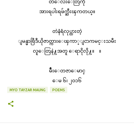
တဲေလးေတြကို
အားရပါးရဖ်က္ဆီးၾကတယ္။
တဲနံရံလုပ္ထားတဲ့
ျမန္မာဗြီဒီယိုဇာတ္ကားေၾကာ္ျငာကမင္းသမီး
လူေတြနဲ႔အတူ ေရာငိုလို႔။ ။
မ်ိဳးေတဇာေမာင္
ေမ ၆၊ ၂၀၁၆
MYO TAYZAR MAUNG
POEMS