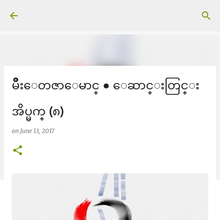
Skip to main content
မ်ဳိးေတဇာေမာင္ ● ေဆာင္းတြင္း
အိပ္မက္ (၈)
on
June 13, 2017