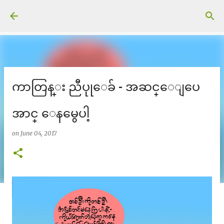
Skip to main content
ကာတြန္း ညီပုုေခ် - အဆင္ေျပေ
အာင္ ေနမွေပါ့
on
June 04, 2017