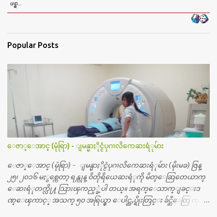
ဖစ္ရွ...
Popular Posts
ေဇာ္ေအာင္ (မုံရြာ) - ျမန္မာႏိုင္ငံပုဂၢလိကေဆးရံုမ်ား
ေဇာ္ေအာင္ (မုံရြာ) - ျမန္မာႏိုင္ငံပုဂၢလိကေဆးရံုမ်ား (မိုးမခ) ဇြန္
၂၅၊ ၂၀၁၆ မႏွစ္ကေတာ့ ရန္ကုန္ ဝိတိုရိယေဆးရံုကို မိတ္ေဆြတေယာက္
ေဆးရံုတက္လို႔ သြားၾကည့္ခဲ့ပါ တယ္။ အရက္ေသာက္ျခင္းဒ
ဏ္ေၾကာင့္ အသက္ ၅၀ အရြယ္မွာ ေပါင္ညႇပ္ရိုးတြင္း ခ်င္ဆီေတြ ကုန္ခ
မ္းသြားလို႔ အရိုးအစားထိုးကုသျခင္း လုပ္ပါတယ္။ အရိုးအထူးကု