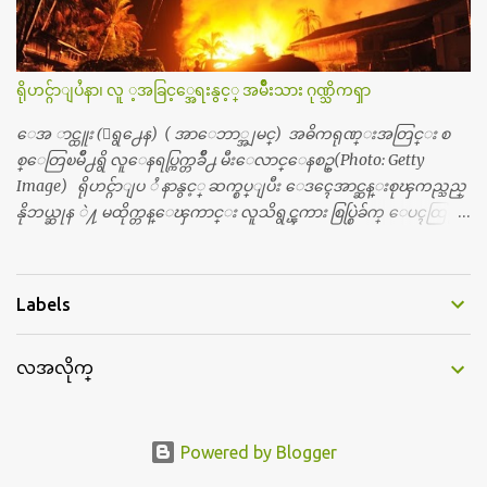
လည္း သူ႔ အေပါင္းအသင္းနဲ႔ သူဆိုေတာ့ အမေတြနဲ႔ဘဲ ေပါ
င္းတယ္။ ျပီးေတာ့ အေဖကလည္း ေယာက္်ားဆုိ ေယာ
က္်ားေလးလုိဘဲ ေနေစခ်င္တယ္။ အေဖ့ကို ေၾကာက္လည္း ေၾကာ
ရိုဟင္ဂ်ာျပႆနာ၊ လူ ့အခြင့္အေရးနွင့္ အမ်ိဳးသား ဂုဏ္သိကၡာ
က္ရတယ္။ ေယာက္်ားဘဝဆုိတာ ျမင့္ျမတ္တယ္ေပါ့။ ေယာ
က္်ားေလး စိတ္လည္း ရွိေအာင္ ဘာသာေရးလည္း လုိက္စားေအာင္
ေအ ာင္ထူး (ေရွ႕ေန) ( အာေဘာ္အျမင္) အဓိကရုဏ္းအတြင္း စ
တန္ခူးလဆုိ တစ္လလံုး ကိုရင္ ဝတ္ခုိင္းတယ္။ ေက်ာင္းမွာဆုိရင္ ေ
စ္ေတြၿမိဳ႕ရွိ လူေနရပ္ကြက္တခ်ိဳ႕ မီးေလာင္ေနစဥ္(Photo: Getty
ယာက္်ားေလးေတြက ကိုယ့္ကို ဘာပဲျဖစ္ျဖစ္ မၾကားတၾကား စ
Image) ရိုဟင္ဂ်ာျပ ႆ နာနွင့္ ဆက္စပ္ျပီး ေဒၚေအာင္ဆန္းစုၾကည္သည္
ရင္စတယ္။ အေျခာက္ ဘာညာေပါ့၊ အာ့့လုိေလးေတြ စတာေပါ့။
နိုဘယ္ဆုန ဲ႔ မထိုက္တန္ေၾကာင္း လူသိရွင္ၾကား စြပ္စြဲခ်က္ ေပၚထြက္လာ
ကိုယ္ကလည္း ရန္မျဖစ္ခ်င္ေတာ့ ျပန္မေျပာဘူး ေရွာင...
ခဲ့သည္။ ဇူလိုင္လ ၂၃ ရက္္ ေန႕ တြင္ အယ္လ္ဂ်ာဇီးရား နိုင္ငံတကာ ရုပ္သံလႊင့္
ဌာနမွ ရိုဟင္ဂ်ာလူထုမ်ား ဘ၀ပ်က္ေနၾကသည့္ ပံုမ်ား၊ စခန္းအတြ
င္းေနထိုင္ရာ တြင္လည္း အကူအညီမ်ား မရရွိ၍ စားရမဲ့ေသာက္ရမဲ့ ျဖ
Labels
စ္ေနပံုမ်ား၊ ဘဂၤလားေဒ႕ရွ္ နိုင္ငံဘက္သုိ႕ ေလွျဖင့္ကူးေျပးရန္
ၾကိဳးစားေသာ္လည္း အဆိုပါ နုိင္ငံရွိအာဏာပိုင္မ်ားက လက္မခံပဲ ထမင္း
လအလိုက္
ထုပ္ တေယာက္ တထုပ္ ေ ပး၍ ေရထဲ သို႔ ျပန္ ေ မာင္းထုတ္လိုက္သျ
ဖင့္ ေအာ္ဟစ္ငိုေၾကြးကာ ေလွေပၚျပန္ တက္သြားၾကရသည့္ ပံု
မ်ားကို အခ်ိန္အေတာ္ၾကာ ထုတ္လႊင့္ျပသခဲ့သည္။ တဆက္တည္းတြင္ အယ္လ္
ဂ်ာဇီးရား နိုင္ငံတကာ ရုပ္သံလႊင့္ဌာနက ရိုဟင္ဂ်ာျပသနာကို ေလ့လာလု
Powered by Blogger
ပ္ေဆာင္လွ်က္ရွိ ေသာ ကုလသမဂၢမွအပါအ၀င္ ပုဂၢိဳလ္အခ်ိဳ ႔ကို အင္တာဗ်ဴး လု