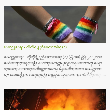
ဆရာဝန္က ဝိတိုရိယေဟာ္တယ္လိုအခန္းမွာ တရက္ က်ပ္ ၃ ေသာင္းနဲ႔ေနေ
စၿပီး၊ အာရွေတာ္ဝင္ခြဲစိတ္ခန္းကို ငွားရမ္းခြဲစိတ္ အရိုးအစားထိုးကုပါတ
ယ္။ ေဆးစစ္၊ေဆးဝယ္၊ ခြဲစိတ္ကု၊ အရိုးအစားထိုးပစၥည္း စတဲ့စရိ
တ္ေတြနဲ႔ေဆးရံုမွာ ၂ ပတ္ေနထိုင္စရိတ္ သိန္း ၇၀ ေလာက္ ကုန္သြား
ပါတယ္။ သူငယ္ခ်င္းျဖစ္သူကို လာေတြ႔ရင္း ဟိုတယ္လို သန္႔ရွင္းသ
ပ္ရပ္တဲ့ ဝိတိုရိယေဆးရံုမွာ စီတီစကင္ နဲ႔ အမ္အာအိုင္1 စက္ခန္းကိုေ
တြ႔လို႔ေမးၾကည့္ေတာ့ တခါစမ္းရင္ က်ပ္တသိန္းေက်ာ္ က်သင့္
တယ္သိရပါတယ္။ တခါတေလ ကိုယ္လက္ေျခ၊ ဦးေႏွာက္ေတြ အေသး
ေမာင္လူေရး - ကိုကိုရဲ႕ ညီမေလးအခ်စ္ (၁)
စိတ္ၾကည့္လိုရင္ ဒီစက္ၾကီးေတြနဲ႔ စမ္းသပ္ရပါတယ္။ ခႏၱာကိုယ္အစိတ္ပို
င္း ကလီစာေတြကိုၾကည့္ရႈတဲ့ အာလထရာေဆာင္း2 စက္ေတြ
ေမာင္လူေရး - ကိုကိုရဲ႕ ညီမေလးအခ်စ္ (၁) (မိုုးမခ) ဇြန္ ၂၃၊ ၂၀၁၈
ကေတာ့ ေစ်းသိပ္မႀကီးလို႔ ျမန္မာျပည္ေဆးရံုတိုင္းရွိပါတယ္။
ေစ်းေရာင္းရင္းနဲ႔ ေက်ာင္းတက္တယ္။ ၉ တန္းေလာက္ ေရာ
တစ္ခါစမ္းရင္ က်ပ္တစ္ေသာင္းေလာက္ က်သင့္ပါတယ္။ စာေရးသူ လြ
က္ေတာ့ ေယာက္်ားစိတ္ကေလးကေန မိန္းမစိတ္ေလး ေပါက္လာတ
န္ခဲ့တဲ့ (၂)...
ယ္။ အေဖတို႔က လက္ဖက္ရည္နဲ႔ ထပ္တရာေရာင္းတယ္။ အဲဒါ ဝိုင္းကူ
တာေပါ့။ မိန္းကေလး အေပါင္းအသင္းလည္း မ်ားတယ္။ ငယ္ငယ္တု
န္းကေတာ့ အမေတြနဲ႔ ေနတာဆုိေတာ့ သနပ္ခါးေလးေတြ လိမ္း
တယ္။ ပန္းပန္တယ္။ မိန္းကေလး အဝတ္အစားေတြကိုလည္း ခုိးဝတ္တ
ယ္။ မိန္းမစိတ္ရွိေတာ့ ရွိေပမယ့္ ကိုယ့္ကိုယ္ကို မိန္းမစိတ္ေပါက္မွန္း
သိတာက ၉ တန္း၊ ၁၀ တန္းေလာက္ကမွ။ ညီအစ္ကို ေမာင္နွမ အားလံုး ၆
ေယာက္ရွိတယ္။ အစ္ကို ၃ ေယာက္၊ အစ္မ ႏွစ္ေယာက္။ အစ္ကိုေတြက