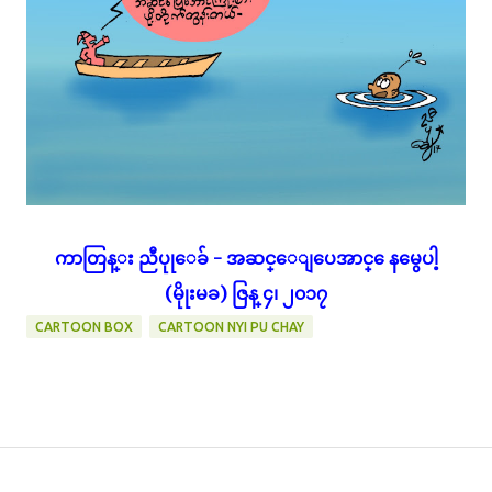
ကာတြန္း ညီပုုေခ် - အဆင္ေျပေအာင္ ေနမွေပါ့
(မိုုးမခ) ဇြန္ ၄၊ ၂၀၁၇
CARTOON BOX
CARTOON NYI PU CHAY