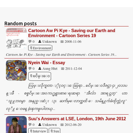
Random posts
Cartoon Aw Pi Kye - Saving our Earth and
Environment - Cartoon Series 19
💬 0
👤 Unknown
📅 2008-11-06
🔖Environment
Cartoon Aw Pi Kye - Saving our Earth and Environment - Cartoon Series 19...
Nyein Wai - Essay
💬 0
👤 Aung Htet
📅 2011-12-04
🔖ၿငိမ္းေ၀
လြမ္းလိုက္ရတာ ႏိုင္ဝင္းေဆြရာ ...ၿငိမ္းေ၀ဒီဇင္ဘာ ၄၊ ၂၀၁၁ပ
န္းခ်ီ - စစ္ၿငိမ္းေအး(က)႐ုရွားစာေရးဆရာ “အီလ်ာ အာရင္ဘတ္” ဟာ
“သူ႔ဘ၀မွာ အနည္းဆံုး (၃) ႀကိမ္ေလာက္အထိ ေသမိန္႔က်ခံထိုက္တဲ့လူ”
လုိ႔ ေ၀ဖန္ ခဲ့ၾကဖူးပါတယ္...
Suu's Answers at LSE, London, 19th June 2012
💬 0
👤 Unknown
📅 2012-06-20
🔖Interview
🔖Suu