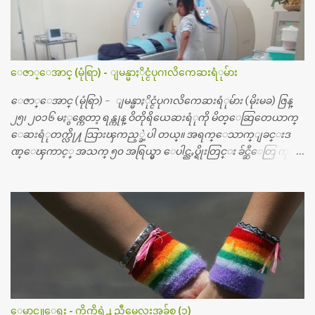
ေဇာ္ေအာင္ (မုံရြာ) - ျမန္မာႏိုင္ငံပုဂၢလိကေဆးရံုမ်ား
ေဇာ္ေအာင္ (မုံရြာ) - ျမန္မာႏိုင္ငံပုဂၢလိကေဆးရံုမ်ား (မိုးမခ) ဇြန္
၂၅၊ ၂၀၁၆ မႏွစ္ကေတာ့ ရန္ကုန္ ဝိတိုရိယေဆးရံုကို မိတ္ေဆြတေယာက္
ေဆးရံုတက္လို႔ သြားၾကည့္ခဲ့ပါ တယ္။ အရက္ေသာက္ျခင္းဒ
ဏ္ေၾကာင့္ အသက္ ၅၀ အရြယ္မွာ ေပါင္ညႇပ္ရိုးတြင္း ခ်င္ဆီေတြ ကုန္ခ
မ္းသြားလို႔ အရိုးအစားထိုးကုသျခင္း လုပ္ပါတယ္။ အရိုးအထူးကု
ဆရာဝန္က ဝိတိုရိယေဟာ္တယ္လိုအခန္းမွာ တရက္ က်ပ္ ၃ ေသာင္းနဲ႔ေနေ
စၿပီး၊ အာရွေတာ္ဝင္ခြဲစိတ္ခန္းကို ငွားရမ္းခြဲစိတ္ အရိုးအစားထိုးကုပါတ
ယ္။ ေဆးစစ္၊ေဆးဝယ္၊ ခြဲစိတ္ကု၊ အရိုးအစားထိုးပစၥည္း စတဲ့စရိ
တ္ေတြနဲ႔ေဆးရံုမွာ ၂ ပတ္ေနထိုင္စရိတ္ သိန္း ၇၀ ေလာက္ ကုန္သြား
ပါတယ္။ သူငယ္ခ်င္းျဖစ္သူကို လာေတြ႔ရင္း ဟိုတယ္လို သန္႔ရွင္းသ
ပ္ရပ္တဲ့ ဝိတိုရိယေဆးရံုမွာ စီတီစကင္ နဲ႔ အမ္အာအိုင္1 စက္ခန္းကိုေ
တြ႔လို႔ေမးၾကည့္ေတာ့ တခါစမ္းရင္ က်ပ္တသိန္းေက်ာ္ က်သင့္
တယ္သိရပါတယ္။ တခါတေလ ကိုယ္လက္ေျခ၊ ဦးေႏွာက္ေတြ အေသး
ေမာင္လူေရး - ကိုကိုရဲ႕ ညီမေလးအခ်စ္ (၁)