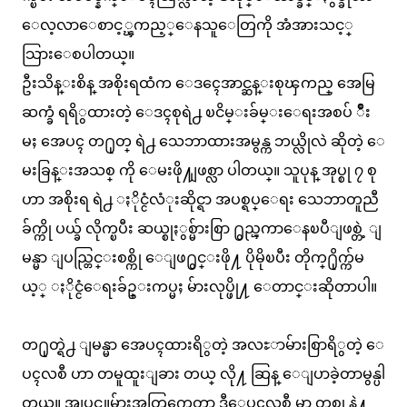
ေလ့လာေစာင့္ၾကည့္ေနသူေတြကို အံအားသင့္
သြားေစပါတယ္။
ဦးသိန္းစိန္ အစိုးရထံက ေဒၚေအာင္ဆန္းစုၾကည္ အေမြ
ဆက္ခံ ရရိွထားတဲ့ ေဒၚစုရဲ႕ ၿငိမ္းခ်မ္းေရးအစပ် ဳိး
မႈ အေပၚ တ႐ုတ္ ရဲ႕ သေဘာထားအမွန္က ဘယ္လိုလဲ ဆိုတဲ့ ေ
မးခြန္းအသစ္ ကို ေမးဖို႔ျဖစ္လာ ပါတယ္။ သူပုန္ အုပ္စု ၇ စု
ဟာ အစိုးရ ရဲ႕ ႏိုင္ငံလံုးဆိုင္ရာ အပစ္ရပ္ေရး သေဘာတူညီ
ခ်က္ကို ပယ္ခ် လိုက္ၿပီး ဆယ္စုႏွစ္မ်ားစြာ ႐ွည္ၾကာေနၿပီျဖစ္တဲ့ ျ
မန္မာ ျပည္တြင္းစစ္ကို ေျဖ႐ွင္းဖို႔ ပိုမိုၿပီး တိုက္႐ိုက္က်မ
ယ့္ ႏိုင္ငံေရးခ်ဥ္းကပ္မႈ မ်ားလုပ္ဖို႔ ေတာင္းဆိုတာပါ။
တ႐ုတ္ရဲ႕ ျမန္မာ အေပၚထားရိွတဲ့ အလႊာမ်ားစြာရိွတဲ့ ေ
ပၚလစီ ဟာ တမူထူးျခား တယ္ လို႔ ဆြန္ ေျပာခဲ့တာမွန္ပါ
တယ္။ အျပင္လူမ်ားအတြက္ကေတာ့ ဒီေပၚလစီ မွာ တစ္ခု နဲ႔