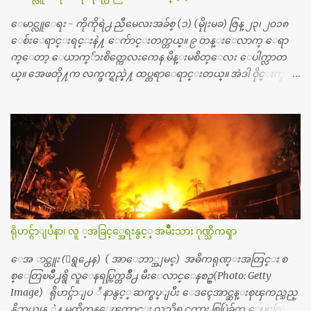
စိတ္ၾကည့္လိုရင္ ဒီစက္ၾကီးေတြနဲ႔ စမ္းသပ္ရပါတယ္။ ခႏၱာကိုယ္အစိတ္ပို
င္း ကလီစာေတြကိုၾကည့္ရႈတဲ့ အာလထရာေဆာင္း2 စက္ေတြ
ေမာင္လူေရး - ကိုကိုရဲ႕ ညီမေလးအခ်စ္ (၁) (မိုုးမခ) ဇြန္ ၂၃၊ ၂၀၁၈
ကေတာ့ ေစ်းသိပ္မႀကီးလို႔ ျမန္မာျပည္ေဆးရံုတိုင္းရွိပါတယ္။
ေစ်းေရာင္းရင္းနဲ႔ ေက်ာင္းတက္တယ္။ ၉ တန္းေလာက္ ေရာ
တစ္ခါစမ္းရင္ က်ပ္တစ္ေသာင္းေလာက္ က်သင့္ပါတယ္။ စာေရးသူ လြ
က္ေတာ့ ေယာက္်ားစိတ္ကေလးကေန မိန္းမစိတ္ေလး ေပါက္လာတ
န္ခဲ့တဲ့ (၂)...
ယ္။ အေဖတို႔က လက္ဖက္ရည္နဲ႔ ထပ္တရာေရာင္းတယ္။ အဲဒါ ဝိုင္းကူ
တာေပါ့။ မိန္းကေလး အေပါင္းအသင္းလည္း မ်ားတယ္။ ငယ္ငယ္တု
န္းကေတာ့ အမေတြနဲ႔ ေနတာဆုိေတာ့ သနပ္ခါးေလးေတြ လိမ္း
တယ္။ ပန္းပန္တယ္။ မိန္းကေလး အဝတ္အစားေတြကိုလည္း ခုိးဝတ္တ
ယ္။ မိန္းမစိတ္ရွိေတာ့ ရွိေပမယ့္ ကိုယ့္ကိုယ္ကို မိန္းမစိတ္ေပါက္မွန္း
သိတာက ၉ တန္း၊ ၁၀ တန္းေလာက္ကမွ။ ညီအစ္ကို ေမာင္နွမ အားလံုး ၆
ေယာက္ရွိတယ္။ အစ္ကို ၃ ေယာက္၊ အစ္မ ႏွစ္ေယာက္။ အစ္ကိုေတြက
လည္း သူ႔ အေပါင္းအသင္းနဲ႔ သူဆိုေတာ့ အမေတြနဲ႔ဘဲ ေပါ
င္းတယ္။ ျပီးေတာ့ အေဖကလည္း ေယာက္်ားဆုိ ေယာ
က္်ားေလးလုိဘဲ ေနေစခ်င္တယ္။ အေဖ့ကို ေၾကာက္လည္း ေၾကာ
ရိုဟင္ဂ်ာျပႆနာ၊ လူ ့အခြင့္အေရးနွင့္ အမ်ိဳးသား ဂုဏ္သိကၡာ
က္ရတယ္။ ေယာက္်ားဘဝဆုိတာ ျမင့္ျမတ္တယ္ေပါ့။ ေယာ
က္်ားေလး စိတ္လည္း ရွိေအာင္ ဘာသာေရးလည္း လုိက္စားေအာင္
ေအ ာင္ထူး (ေရွ႕ေန) ( အာေဘာ္အျမင္) အဓိကရုဏ္းအတြင္း စ
တန္ခူးလဆုိ တစ္လလံုး ကိုရင္ ဝတ္ခုိင္းတယ္။ ေက်ာင္းမွာဆုိရင္ ေ
စ္ေတြၿမိဳ႕ရွိ လူေနရပ္ကြက္တခ်ိဳ႕ မီးေလာင္ေနစဥ္(Photo: Getty
ယာက္်ားေလးေတြက ကိုယ့္ကို ဘာပဲျဖစ္ျဖစ္ မၾကားတၾကား စ
Image) ရိုဟင္ဂ်ာျပ ႆ နာနွင့္ ဆက္စပ္ျပီး ေဒၚေအာင္ဆန္းစုၾကည္သည္
ရင္စတယ္။ အေျခာက္ ဘာညာေပါ့၊ အာ့့လုိေလးေတြ စတာေပါ့။
နိုဘယ္ဆုန ဲ႔ မထိုက္တန္ေၾကာင္း လူသိရွင္ၾကား စြပ္စြဲခ်က္ ေပၚထြက္လာ