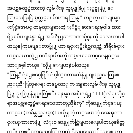
အပစ္အခတ္ရပ္စဲထားတဲ့ လူမ် ဳိးစု သူပုန္အဖြဲ႔ ႏွစ္ခု နဲ႔ ေ
ဆြးေႏြးပြဲ မွတ္တမ္း မ်ားအရ ဆြန္က " တ႐ုတ္ ဟာ ျမန္မာ
ႏိုင္ငံအေပၚ တမူထူးျခားတဲ့ ႏိုင္ငံျခားေရးမူဝါဒ ထား
ရိွၿပီး၊ ျမန္မာ ရဲ႕ အခ် ဳပ္အျခာအာဏာပိုင္မႈ ကို ေလးစားပါ
တယ္။ ကြၽန္ေတာ္တို႔ ဟာ ရင္းႏွီးခ်စ္ၾကည္တဲ့ အိမ္နီးခ်င္း
တစ္ေယာက္ရဲ႕ ဝတၱရားမ်ားကို ထမ္းေဆာင္ေနျခင္း
သာျဖစ္ပါတယ္။ "လို႔ ေျပာခဲ့ပါတယ္။
"ဆြန္" ရဲ႕ေဖၚေရြပ် ဴ ငွါတဲ့စကားသံနဲ႔ ဝျပည္ေသြးစ
ည္းညီၫြတ္ေရး တပ္မေတာ္ က အျခားလူမ် ဳိးစု သူပုန္အ
ဖြဲ႔ ခုနစ္ဖြဲ႔နဲ႔ပူးတြဲၿပီး ျမန္မာ အစိုးရရဲ႕ "ႏိုင္ငံလံုးဆိုင္
ရာအပစ္အခတ္ရပ္စဲေရးသေဘာတူညီခ်က္" ကိုဆန္႔က်င္ေၾ
ကာင္း (တခ်ိန္တည္းမွာ)ေပးပို႔တဲ့ တင္းမာတဲ့ အေၾကာ
င္းၾကားစာနဲ႔ လံုးဝ ဆန္႔က်င္ကြဲျပားေနပါတယ္။ခ်ိတ္ဆ
က္ၿပီး တၿပိဳင္နက္ေပၚထြက္လာတဲ့ ဒီလုပ္ေဆာင္ခ်င္ႏွစ္ခုဟာ