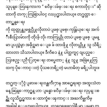
သူပုန္ေတြၾကားက " ၿငိမ္းခ်မ္းေရး စကားဝိုင္း" ဆို
တာကို တက္ႂကြစြာပါဝင္ လႈပ္႐ွားပါတယ္။ တ႐ုတ္ဟာ ေ
တာ္လွန္ေရး
ကို ထုတ္ကုန္အျဖစ္တင္ပို႔လိုတာပဲျဖစ္ျဖစ္၊ ကုန္သြယ္ေရး အက်
ဳိးစီးပြားမ်ားကို တိုးခ်ဲ့ လို၊ ကာကြယ္လို တာပဲျဖစ္ျဖစ္ ျမန္
မာျပည္ထဲမွာ အခိုင္အမာ ေျခ ခ် ထားဖို႔ လိုတယ္လို႔ သူ သိရိွ
ထားတာ သိသာပါတယ္။ ဒီကိစၥ နဲ႔ ပါတ္သက္ရင္ ဝျပည္ေ
သြးစည္းညီၫြတ္ေရး တပ္မေတာ္ နဲ႔ သူ႔ အဖြဲ႔ေတြ
ထက္ ပိုေကာင္းတဲ့ ပိုသစၥာရိွတဲ့ မဟာမိတ္ မရိွပါဘူး။
တ႐ုတ္ႏိုင္ငံျခားေရးဝန္ႀကီး႒ာန အာ႐ွေရးရာ အထူးသံတ
မန္ ဆြန္ေကာ့႐ွန္ ဟာ ျမန္မာ ၿငိမ္းခ်မ္းေရး လုပ္ငန္းစ
ဥ္ကို လူသိ႐ွင္ၾကား ေထာက္ခံေၾကာင္း အႀကိမ္ႀကိမ္
အခါခါ ေျပာဖူးပါတယ္။ ၂၀၁၇ေဖေဖၚဝါရီ မွာ ျမန္မာ က