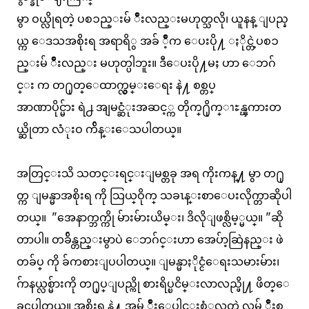
မွာ ဝယ္လိုရတဲ့ ပစၥည္းမ် ဳိးလည္းမဟုတ္သလို၊ ယူနန္ ျပည္န
ယ္က ေဒသအစိုးရ အရာရိွ အခ် ဳိ့က ေပးပို႔ ႏိုင္တဲ့ပစၥ
ည္းမ် ဳိးလည္း မဟုတ္ပါဘူး။ ဒီေပးပို႔မႈ ဟာ ေဘဂ်
င္း က တ႐ုတ္ေထာက္လွမ္းေရး နဲ႔ စစ္တပ္
အာဏာပိုင္မ်ား ရဲ႕ အျမင္ဆံုးအဆင့္က တိုက္႐ိုက္ၫႊန္ၾကားတ
ယ္ဆိုတာ လံုးဝ က်ိန္းေသပါတယ္။
အတြင္းသိ သတင္းရင္းျမစ္တခု အရ ကိုးကန္႔ မွာ တ႐ု
တ္က ျမန္မာအစိုးရ ကို သြယ္ဝိုက္ သခၤန္းစာေပးလိုက္တာဆိုပါ
တယ္။ "အေနာက္ဘက္ကို မ်ားမ်ားယိမ္း၊ ဒိလိုျဖစ္လိမ့္မယ္။ "ဆို
တာပါ။ တခ်ိန္တည္းမွာပဲ ေဘဂ်င္းဟာ အေပ်ာ့ဆြဲနည္း ဖဲ
တခ်ပ္ ကို ခ်ကစားျပပါတယ္။ ျမန္မာႏိုင္ငံေရးသမားမ်ား၊
ဂ်ာနယ္လစ္မ်ားကို တ႐ုပ္ျပည္ကို စားရိပ္ၿငိမ္းလာလည္ဖို႔ ဖိတ္ေ
ခၚပါတယ္။ အစိုးရ နဲ႔ အမ် ဳိးေပါင္းစံုလွတဲ့ လူမ် ဳိးစု