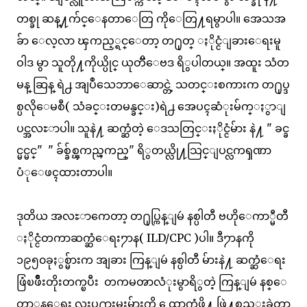
တစ္ခု ဆန္႔က်င္ေနတာေတြ ကိုေတြ႔ရမွာပါ။ အေသအ
ခ်ာ ေလ့လာ ၾကည့္ရင္ေတာ့ တ႐ုတ္ ႏိုင္ငံျခားေရးမူ
ဝါဒ မွာ သူတို႔ကိုယ္ပိုင္ ယုတၱိေဗဒ ရိွပါတယ္။ အထူး သံတ
မန္ ဆြန္ ရဲ႕ အျပဳသေဘာေဆာင္တဲ့ သတင္းစကားက တ႐ုပ္ဒ
စ္ပလိုေမစီ( သံခင္းတမန္ခင္း)ရဲ႕ အေပၚဆံုးမ်က္ႏွာျ
ပင္အလႊာပါ။ သူနဲ႔ ဆက္ဆံတဲ့ ေဒသတြင္းႏိုင္ငံမ်ား နဲ႔ " ခင္ခ
င္မင္မင္" " ခ်စ္ခ်စ္ၾကည္ၾကည္" ရိွတယ္လို႔သြင္ျပင္လကၡဏာ
ပံုေဖၚထားတာပါ။
ဒုတိယ အလႊာကေတာ့ တ႐ုပ္ကြန္ျမဴ နစ္ပါတီ ဗဟိုေကာ္မီတီ
ႏိုင္ငံတကာဆက္ဆံေရး႒ာန( ILD/CPC )ပါ။ ဒီ႒ာနကို
၁၉၅၀ခုႏွစ္မ်ားက အျခား ကြန္ျမဴ နစ္ပါတီ မ်ားနဲ႔ ဆက္ဆံေရး
ဖြံၿဖိဳးတိုးတက္ၿပီး တကမၻာလံုးမွာရိွတဲ့ ကြန္ျမဴ နစ္ေ
တာ္လွန္ေရး လႈပ္႐ွားမႈမ်ားကို ေထာက္ခံဖို႔ ဖြဲ႔စည္းခဲ့တာ