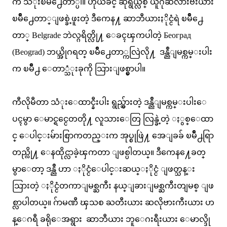
က သံုးၿမိဳ႕ေတာ္ပါ။ ဟိုယခင္ ဆိုရွယ္လစ္ ယူဂိုဆလားဗီးယား
ၿမိဳ႕ေတာ္ျဖစ္ခဲ့ဖူးတဲ့ ဒီကေန႔ ဆာဘီယားႏိုင္ငံရဲ ၿမိဳ႕ေ
တာ္ Belgrade ဘဲလ္ဂရိတ္လို႔ ေခၚၾကပါတဲ့ Београд
(Beograd) ဘယ္အိုဂရတ္ ၿမိဳ႕ေတာ္ကလြဲလို႔ ဒန္ညဳျမစ္ကမ္းပါး
က ၿမိဳ႕ ေတာ္သံုးခုကို သြားျဖစ္မွာပါ။
ကီလိုမီတာ သံုးေထာင္နီးပါး ရွည္လွ်ားတဲ့ ဒန္ညဳျမစ္ကမ္းပါးေ
ပၚမွာ ေမာင္ရင္ငေတတို႔ လူသားေတြ လြန္ခဲ့တဲ့ ႏွစ္ေထာ
င္ ေပါင္းမ်ားစြာကတည္းက အုပ္စုဖြဲ႔ အေျခခ် ၿမိဳ႕ရြာ
တည္လို႔ ေနထိုင္လာခဲ့ၾကတာ ျဖစ္ပါတယ္။ ဒီကေန႔ေခတ္
မွာေတာ့ ဒန္ညဳ ဟာ ႏိုင္ငံေပါင္းဆယ္ႏိုင္ငံ ျဖတ္သန္း
သြားတဲ့ ႏိုင္ငံတကာျမစ္ႀကီး နယ္ျခားျမစ္ႀကီးတျမစ္ ျဖ
စ္လာပါတယ္။ ဂ်ာမဏီ ၾသစ ႀတီးယား ဆလိုဗားကီးယား ဟ
န္ေဂရီ ခရိုေအရွား ဆာဘီယား ဘူေဂးရီးယား ေမာလ္ဒို