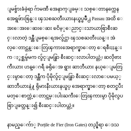
ျမစ္ဖ်ားခံခဲ့ရာ ဂ်ာမဏီ အေနာက္ျခမ္း သစ္ေတာနက္ကေန
အေရွဖ်ားစြန္း ၾသစႀတီးယားနယ္စပ္ၿမိဳ႕ Passau အထိ ေ
အးေအးေဆးေဆး ၿငိမ့္ေညာင္းသာယာစြာစီးဆ
င္းလာတဲ့ ဒန္ညဳျမစ္ေရအလွ်င္ဟာ ၾသစႀတီးယန္း အဲ
လ္ေတာင္တန္းေတြၾကားအေရာက္မွာေတာ့ ေရစီးႏႈန္း
က ႏွစ္ဆမွ်မက လွ်င္ျမန္စြာ စီးဆင္းလာပါတယ္တဲ့၊ ဆလိုဗား
ကီးယား ဟန္ေဂရီ ခရိုေအ ရွား ဆာဘီယား နယ္ေျမတြ
င္းမွာေတာ့ ဒန္ညဳက ပိုမိုလွ်င္ျမန္စြာ စီးဆင္းလာေပမယ့္
ဆာဘီယားနဲ႔ ရိုမားနီးယားနယ္စပ္ အေရာက္မွာေတာ့ စတင္ၿပီး
မတ္ေစာက္တဲ့ေတာင္ကမ္းပါးႀကီးေတြၾကားမွာ ပိုမိုလွပ
စြာျဖတ္သန္း၍ စီးဆင္းပါတယ္တဲ့။
နာမည္ေက်ာ္ Porțile de Fier (Iron Gates) တည္ရွိရာ ေဒသ