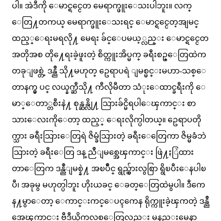
ပါ။ အဲဒီကို ေမာင္ရင္ငေတ မေရာက္ဖူးေသးပါဘူး။ လက္
ေတြ႔တကယ္ မေရာက္ဖူးေသးရင္ ေမာင္ရင္ငေတ့အျမင္
ထည့္ေရးမရလို႔ မေရး ခ်င္ေပမယ့္လည္း ေမာင္ရင္ငေတ
အတိုအစ တို႔ေရးခဲ့ဖူးတဲ့ စိတ္ကူးအိပ္မက္ ခရီးစဥ္ေတြထဲက
တခုျဖစ္တဲ့ ဒန္ညဳ သို႔မဟုတ္ ဥေရာပရဲ ျမစ္မင္းမဟာ-သစ္ေ
တာနက္မွ ပင္ လယ္နက္ဆီသို႔ ကီလိုမီတာ သံုးေထာင္ခရီးကို ေ
မာ္ေတာ္တစီးနဲ႔ စုန္ဆန္လို႔ သြားခ်င္မိရပါေၾကာင္း စာ
သားေလးကိုေတာ့ ထည့္ ေရးလိုက္ပါတယ္။ ဥေရာပတို
က္သား ခရီးသြားေတြရဲ ဇိမ္ခံသြားတဲ့ ခရီးေတြေကာ ဇိမ္မခံဘဲ
သြားတဲ့ ခရီးေတြ ဒန္ ညဳျမစ္အေၾကာင္း ဖြဲ႔ႏြဲထား
တာေတြက ဒန္ညဳျမစ္နဲ႔ အၿပိဳင္ ရွည္လွ်ားလွစြာ ရွိၿပီးေနပါၿ
ပီ၊ အခုမွ မဟုတ္ပါဘူး ဟိုးယခင္ ေခတ္ေတြထဲမွပါ။ ဒီကေ
န႔မွာေတာ့ ေကာင္းကင္ေပၚကေန ရိုက္ကူးခဲ့ၾကတဲ့ ဒန္ညဳ
အေၾကာင္း ဗီဒီယိုကလစ္ေတြလည္း မနည္းမေနာ