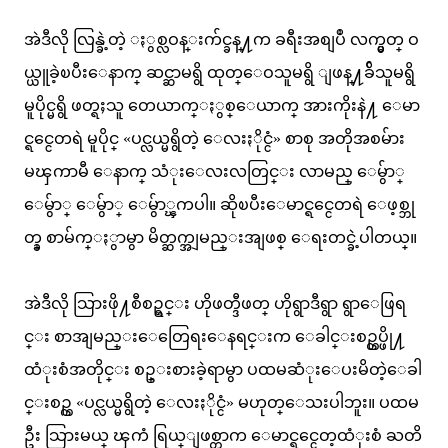
အဲဒီလို လြန္ခဲ့တဲ့ ႏွစ္လဝန္းက်င္ခန္႔က ခရီးအစျပဳ လက္မွတ္ ဝ
ယ္ယူခဲ့ၿပီးေနာက္ ဆင္ဆာမရွိ ထုတ္ေဝသူမရွိ ျဖန္႔ခ်ိသူမရွိ
မူပိုင္မရွိ ဖတ္ရႈသူ တေယာက္ႏွစ္ေယာက္ အားကိုးနဲ႔ ေမာ
င္ရင္ငေတရဲ မူပိုင္ «ပင္လယ္မရွိတဲ့ ေလးႏိုင္ငံ» စာစု အတိုအစမ်ား
မၾကာမီ ေနာက္ သံုးေလးလတြင္း လာမည္ ေမွ်ာ္
ေမွ်ာ္ ေမွ်ာ္ ေမွ်ာ္ၾကပါ။ ဆိုၿပီးေမာင္ရင္ငေတရဲ ေဖ့စ္ဘု
တ္ခ္ စာမ်က္ႏွာမွာ မိတ္ဆက္အျမည္းအျဖစ္ ေရးတင္ခဲ့ပါတယ္။
အဲဒီလို သြားဖို႔စီစဥ္ရင္း ဟိုဖတ္ဒီဖတ္ ဟိုရွာဒီရွာ ရွာေဖြရ
င္း စာအျမည္းေတြေရးေနရင္းက ေခါင္းစဥ္တပ္ဖို႔
ထံုးစံအတိုင္း စဥ္းစားခဲ့ရာမွာ ပထမဆံုးေပးမိတဲ့ေခါ
င္းစဥ္က «ပင္လယ္မရွိတဲ့ ေလးႏိုင္ငံ» မဟုတ္ေသးပါဘူး။ ပထမ
ဦး သြားမယ္ ၾကံ ရြယ္ျဖစ္တာက ေမာင္ရင္ငေတ့ထံုးစံ ႀတိ