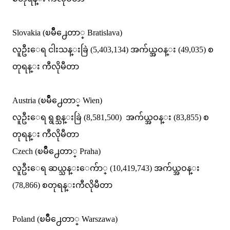
Slovakia (ၿမိဳ႕ေတာ္ Bratislava)
လူဦးေရ ငါးသန္းခြဲ (5,403,134) အက်ယ္အဝန္း (49,035) စ
တုရန္း ကီလိုမီတာ
Austria (ၿမိဳ႕ေတာ္ Wien)
လူဦးေရ ရွစ္သန္းခြဲ (8,581,500) အက်ယ္အဝန္း (83,855) စ
တုရန္း ကီလိုမီတာ
Czech (ၿမိဳ႕ေတာ္ Praha)
လူဦးေရ ဆယ္သန္းေက်ာ္ (10,419,743) အက်ယ္အဝန္း
(78,866) စတုရန္းကီလိုမီတာ
Poland (ၿမိဳ႕ေတာ္ Warszawa)