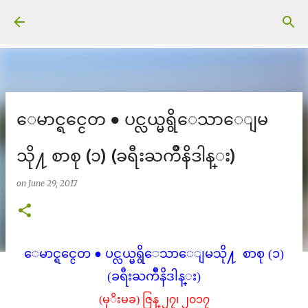
Skip to main content
ေမာင္ရင္ငေတ ● ပင္လယ္မရွိေသာေျမ
သို႔ စာစု (၁) (ခရီးႀကိဳနိဒါန္း)
on
June 29, 2017
ေမာင္ရင္ငေတ ● ပင္လယ္မရွိေသာေျမသို႔ စာစု (၁)
(ခရီးႀကိဳနိဒါန္း)
(မုိးမခ) ဇြန္ ၂၇၊ ၂၀၁၇