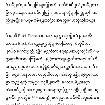
ဂံ ၿမိဳ႕သံုးၿမိဳ႕ေရြးျဖစ္သြားတဲ့ ႀတိဂံၿမိဳ႕သံုးၿမိဳ႕က ဒ
န္ညဳကမ္းနေဘးက ၿမိဳ႕ေတြ ျဖစ္ေန လို႔ခပ္လြယ္လြယ္ပါ ဒန္
ညဳျမစ္ရိုးေပၚမွ ၿမိဳ႕ေတာ္မ်ား အမည္ေပးလိုက္ပါတယ္။
ဂ်ာမဏီ Black Forest သစ္ေတာနက္မွာ ျမစ္ဖ်ားခံ ရူေမနီး
ယားက Black Sea ပင္လယ္နက္ထဲသို႔ စီးဝင္သြားတဲ့ ကီလိုမီတာ
၂၈၆၀ ေက်ာ္ရွည္တဲ့ ဒန္ညဳျမစ္ႀကီးက ဥေရာပဆယ္ႏိုင္ငံကို ျဖ
တ္သန္းစီးဆင္းသြားတဲ့ ႏိုင္ငံတကာျမစ္ႀကီးတစင္းပါ။ ဒီ
ကေန႔ ဥေရာပ ေလးႏိုင္ငံရဲ ၿမိဳ႕ေတာ္ႀကီးေလးခုက ဒီ ဒ
န္ညဳျမစ္ကမ္းနေဘးမွာ တည္ရွိပါတယ္။ အဲဒီလို ဒန္ညဳျမစ္ရိုးေဘး
မွာ တည္ ရွိတဲ့ သမိုင္းဝင္ၿမိဳ႕ႀကီး ေလးၿမိဳ႕အနက္က
သံုးၿမိဳ႕ကို ေမာင္ရင္ငေတ ေရာက္မွာမို႔ ** ဒန္ညဳျမစ္ရိုးေပၚ
မွ ၿမိဳ႕ေတာ္မ်ား ** * အမည္ကို စတင္စဥ္းစားမိၿပီး လူအမ်ားစု