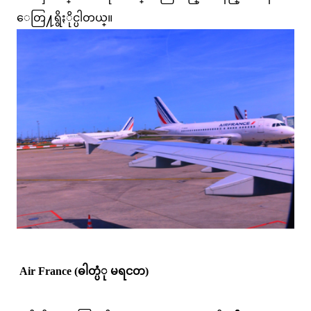
ေတြ႔ရွိႏိုင္ပါတယ္။
Air France (ဓါတ္ပံု မရငတ)