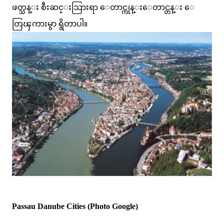
ဖတ္သန္း စီးဆင္းသြားရာ ေတာင္ကုန္းေတာင္တန္း ေ
တြၾကားမွာ ရွိတာပါ။
Passau Danube Cities (Photo Google)