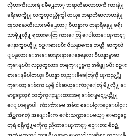
လိုဗားကီးယားရဲ ၿမိဳ႕ေတာ္ ဘရာတီဆလာဗာကို ကားနဲ႔
ခရီးဆက္ဖို႔ လက္မွတ္ဝယ္လိုက္ပါ တယ္။ ဘရာတီဆလာဗာနဲ႔
ၾသစႀတီးယားၿမိဳ႕ေတာ္ ဗီယန္နာက တနာရီခန္႔ ခရီး
သာမို႔လို႔ ရထားေတြ ကားေတြ ေပါတာေၾကာင့္
ေနာက္မွဝယ္ဖို႔ စဥ္းစားၿပီး ဗီယန္နာကေန ဘယ္ကို ဆက္မလဲ
ျပန္မလား ေအးေဆးနားနားေနေနေလး ဗီယန္နာမွာဆ
က္ေနၿပီး လည္ပတ္မလား၊ တရက္ႏွစ္ရက္ အခ်ိန္ယူၿပီး စဥ္း
စားေနမိပါတယ္။ ဗီယန္နာ တည္းခိုခေတြကို ၾကည့္လို
က္ေတာ့ ေစ်းက ယူရို ငါးဆယ္ေက်ာ္ေတြ မို႔လို႔ ေ
မာင္ရင္ငေတ့ရဲ ဘတ္ဂ်က္ႏႈန္းထားအရ ေစ်းျမင့္တယ္လို႔
ေျပာရမွာပါ။ က်ားက်ားမမ အမ်ား စုေပါင္းစပ္ေပါင္း
အိပ္ၾကရတဲ့ အခန္းမ်ိဳးက ေစ်းသက္သာေပမယ့္ ေမာင္ရင္ငေ
တ့ရဲ စရိုက္နဲ႔မကိုက္ ညီတာေၾကာင့္ စဥ္းစား စီစဥ္တဲ့
အထဲ မထည့္ပါဘူး။ ဗီယန္နာမွာ ေလးငါးညဆိုရင္ တည္းခို