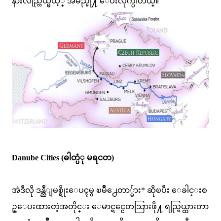
နားလည္လြယ္မယ့္ အမည္မို႔ ေပးလိုက္ပါတယ္။
Danube Cities (ဓါတ္ပံု မရငတ)
အဲဒီလို ဒန္ညဳျမစ္ရိုးေပၚမွ ၿမိဳ႕ေတာ္မ်ား* ဆိုၿပီး ေခါင္းစ
ဥ္ေပးထားတဲ့အတိုင္း ေမာင္ရင္ငေတသြားဖို႔ ရည္ရြယ္ထားတာ