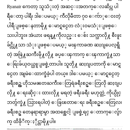
Ryanair ကေတာ့ သူသံုးတဲ့ အဆင္းအတက္ေလဆိပ္က ပါ
ရီေတာ့ ပါရီ၊ ဒါေပမယ့္ ကီလိုမီတာ ၇၀ ေက်ာ္ေဝးတဲ့
ပါရီျဖစ္ေနတာမို႔ ေမာင္ရင္ငေတ လံုးဝမသံုးျဖစ္ေ
သးပါဘူး။ အဲယား ဖရန္႔ကိုလည္း ေစ်း သက္သာလို႔ စီးဖူး
ခ်င္လို႔သာ သံုးျဖစ္ေပမယ့္ မၾကာခဏ ဆႏၵျပေလ့ရွိ
တဲ့ အဖြဲ႔ႀကီးမို႔လို႔ ခပ္ေၾကာက္ ေၾကာက္နဲ႔သာ
ေရြးခ်ယ္ဝယ္ယူျဖစ္ခဲ့တာပါ။ သူတို႔ ဆႏၵျပတာကို ေမာင္ရ
င္ငေတ အျမဲေထာက္ခံခဲ့ပါ တယ္။ ဒါေပမယ့္ ေမာင္ရင္ငေတ့
ခရီးစဥ္က ဟိုသမၼတႀကီးေတြရဲခရီးစဥ္ေတြလို ဆႏၵျပ
လို႔ ေရႊဆိုင္း ထားလို႔ မရတဲ့ ဖရီးခရီး မဟုတ္တဲ့ ကိုယ္ပိုင္
ဘတ္ဂ်က္နဲ႔ သြားရပါတဲ့ ေခြၽတာေရး ခရီးစဥ္ေတြေလ၊
ခရီးစဥ္ တေနရာရာမွာ အထစ္အေငါ့ ျဖစ္ခဲ့ရင္ ေတာက္ေလွ်ာ
က္ ထိခိုိက္ႏိုင္တာမို႔ပါ။